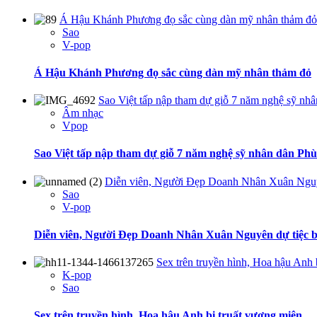
Á Hậu Khánh Phương đọ sắc cùng dàn mỹ nhân thảm đỏ
Sao
V-pop
Á Hậu Khánh Phương đọ sắc cùng dàn mỹ nhân thảm đỏ
Sao Việt tấp nập tham dự giỗ 7 năm nghệ sỹ nh
Âm nhạc
Vpop
Sao Việt tấp nập tham dự giỗ 7 năm nghệ sỹ nhân dân Ph
Diễn viên, Người Đẹp Doanh Nhân Xuân Nguyê
Sao
V-pop
Diễn viên, Người Đẹp Doanh Nhân Xuân Nguyên dự tiệc bằ
Sex trên truyền hình, Hoa hậu Anh 
K-pop
Sao
Sex trên truyền hình, Hoa hậu Anh bị truất vương miện