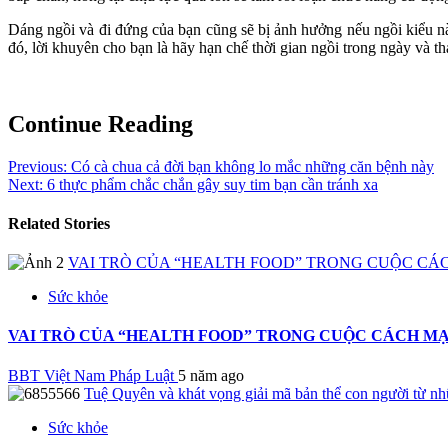
Dáng ngồi và đi đứng của bạn cũng sẽ bị ảnh hưởng nếu ngồi kiểu n
đó, lời khuyên cho bạn là hãy hạn chế thời gian ngồi trong ngày và t
Continue Reading
Previous:
Có cà chua cả đời bạn không lo mắc những căn bệnh này
Next:
6 thực phẩm chắc chắn gây suy tim bạn cần tránh xa
Related Stories
VAI TRÒ CỦA “HEALTH FOOD” TRONG CUỘC CÁC
Sức khỏe
VAI TRÒ CỦA “HEALTH FOOD” TRONG CUỘC CÁCH MẠ
BBT Việt Nam Pháp Luật
5 năm ago
Tuệ Quyên và khát vọng giải mã bản thể con người từ n
Sức khỏe