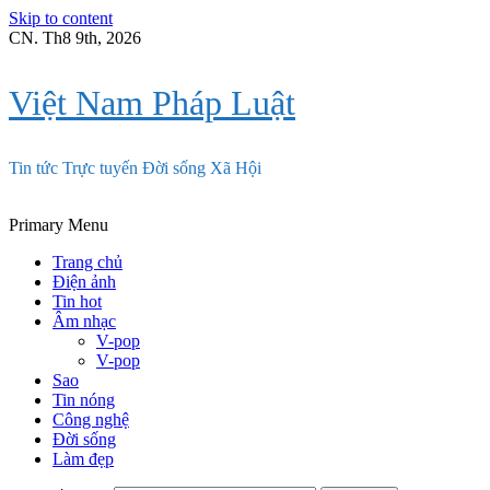
Skip to content
CN. Th8 9th, 2026
Việt Nam Pháp Luật
Tin tức Trực tuyến Đời sống Xã Hội
Primary Menu
Trang chủ
Điện ảnh
Tin hot
Âm nhạc
V-pop
V-pop
Sao
Tin nóng
Công nghệ
Đời sống
Làm đẹp