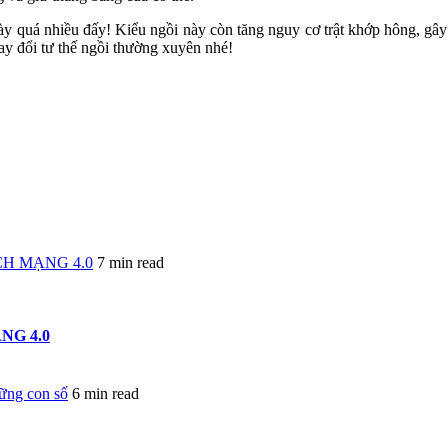
ày quá nhiều đấy! Kiểu ngồi này còn tăng nguy cơ trật khớp hông, gâ
hay đổi tư thế ngồi thường xuyên nhé!
H MẠNG 4.0
7 min read
NG 4.0
hững con số
6 min read