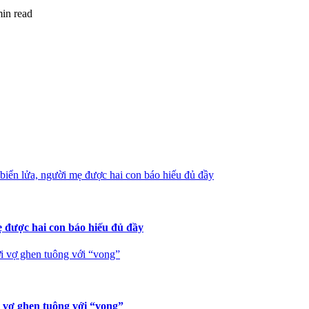
min read
iển lửa, người mẹ được hai con báo hiếu đủ đầy
 được hai con báo hiếu đủ đầy
i vợ ghen tuông với “vong”
i vợ ghen tuông với “vong”