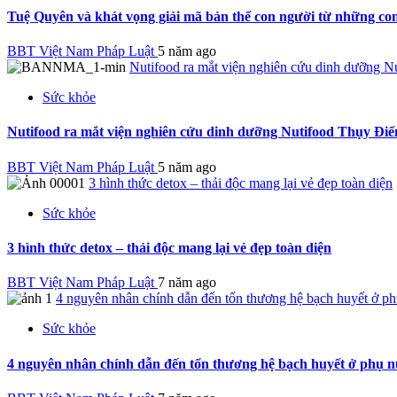
Tuệ Quyên và khát vọng giải mã bản thể con người từ những con
BBT Việt Nam Pháp Luật
5 năm ago
Nutifood ra mắt viện nghiên cứu dinh dưỡng N
Sức khỏe
Nutifood ra mắt viện nghiên cứu dinh dưỡng Nutifood Thụy Điể
BBT Việt Nam Pháp Luật
5 năm ago
3 hình thức detox – thải độc mang lại vẻ đẹp toàn diện
Sức khỏe
3 hình thức detox – thải độc mang lại vẻ đẹp toàn diện
BBT Việt Nam Pháp Luật
7 năm ago
4 nguyên nhân chính dẫn đến tổn thương hệ bạch huyết ở p
Sức khỏe
4 nguyên nhân chính dẫn đến tổn thương hệ bạch huyết ở phụ 