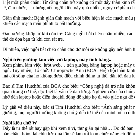
Liệt một phần chân: Từ cẳng chân trở xuống có một dây thần kinh rất
tê, đau nhức,… nhưng nếu ngồi kiểu này quá nhiều, nguy cơ phần chân
Giãn tĩnh mạch: Bệnh giãn tĩnh mạch với biểu hiện là các mạch máu p
khiến các mạch máu phình to bất thường.
Đau xương khớp từ khi còn trẻ: Càng ngồi bắt chéo chân nhiều, các
thể đe dọa bạn từ khi còn rất trẻ.
Dĩ nhiên, việc ngồi bắt chéo chân cho đỡ mỏi sẽ không gây nên ảnh h
Ngồi trên giường làm việc với laptop, máy tính bảng..
Xem phim, làm việc, lướt web… trên giường bằng laptop hoặc máy tính
ngủ. Tuy nhiên, Tổ chức Chiropractic Anh (BCA- Hiệp hội thần kinh
mà cột sống của họ không được điều chỉnh đúng tư thế, dẫn tới đau l
Bác sĩ Tim Hutchful của BCA cho biết: “Công nghệ đã trở nên không 
quan trong cơ thể, đặc biệt là vấn đề đau lưng. Nghiên cứu của chú
nhờ đến laptop hoặc điện thoạidi động để giúp họ đi vào giấc ngủ dễ
Lý giải về điều này, bác sĩ Tim Hutchful cho biết: “Ánh sáng phát
giường, mọi người thường không chú ý đến tư thế của mình nên có thể
Ngồi kiểu chữ W
Đây là tư thế rất hay gặp khi xem ti vi, thư giãn tại nhà… Do đó bạ
bắp chân, hông lại chịu lực quá lớn sẽ làm rối loạn chức năng cử độn