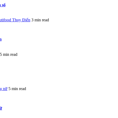
 số
utifood Thụy Điển
3 min read
n
5 min read
hụ nữ
5 min read
nữ