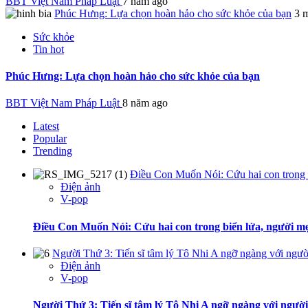
BBT Việt Nam Pháp Luật
7 năm ago
Phúc Hưng: Lựa chọn hoàn hảo cho sức khỏe của bạn
3 
Sức khỏe
Tin hot
Phúc Hưng: Lựa chọn hoàn hảo cho sức khỏe của bạn
BBT Việt Nam Pháp Luật
8 năm ago
Latest
Popular
Trending
Điều Con Muốn Nói: Cứu hai con trong b
Điện ảnh
V-pop
Điều Con Muốn Nói: Cứu hai con trong biển lửa, người mẹ
Người Thứ 3: Tiến sĩ tâm lý Tô Nhi A ngỡ ngàng với ngườ
Điện ảnh
V-pop
Người Thứ 3: Tiến sĩ tâm lý Tô Nhi A ngỡ ngàng với ngườ