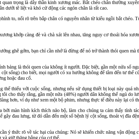
 quan trọng là dây thần kinh xương mác. Bắt chéo chân thường xuyên s
 dưới tê liệt và khó cử động các ngón chân là rất cao.
hình to, nổi rõ trên bắp chân có nguyên nhân từ kiểu ngồi bắt chéo. 
 xương khớp càng đè và chà xát lên nhau, tăng nguy cơ thoái hóa xươn
ưởng ghê gớm, bạn chỉ cần nhớ là đừng để nó trở thành thói quen mà t
 bảng là thói quen của không ít người. Đặc biệt, gần một nửa số ngườ
 cột sống) cho biết, mọi người có xu hướng không để tâm đến tư thế c
ưng hoặc đau cổ.
thể thiếu với cuộc sống, nhưng nếu sử dụng thiết bị loại này quá nhiề
ng tôi cho thấy rằng, gần một nửa (48%) người dân không thể ngủ do l
 dàng hơn, ví dụ như xem một bộ phim, nhưng thực tế điều này lại có t
 ra bởi màn hình kích thích não bộ, làm cho chúng ta cảm thấy tỉnh t
 gây đau lưng, từ đó dẫn đến một số bệnh lý cột sống, thoát vị đĩa đệ
n cần ý thức rõ về tác hại của chúng: Nó sẽ khiến chức năng vận động c
g và giữ thăng bằng của cơ thể.