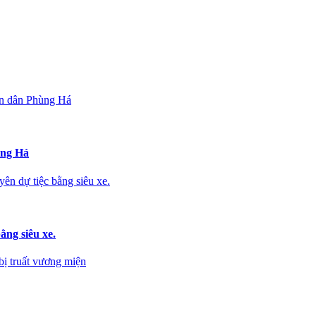
ân dân Phùng Há
ùng Há
n dự tiệc bằng siêu xe.
ng siêu xe.
bị truất vương miện