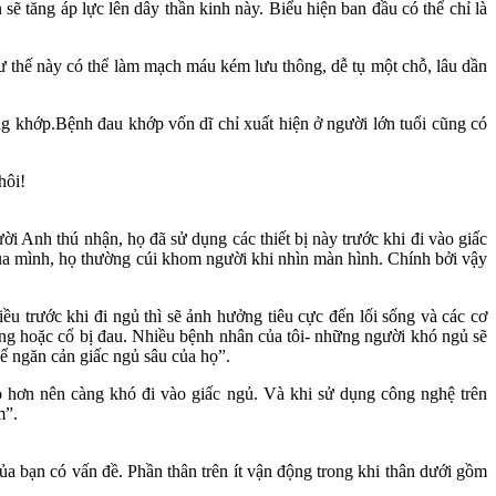
ẽ tăng áp lực lên dây thần kinh này. Biểu hiện ban đầu có thể chỉ là
Tư thế này có thể làm mạch máu kém lưu thông, dễ tụ một chỗ, lâu dần
g khớp.Bệnh đau khớp vốn dĩ chỉ xuất hiện ở người lớn tuổi cũng có
hôi!
i Anh thú nhận, họ đã sử dụng các thiết bị này trước khi đi vào giấc
ủa mình, họ thường cúi khom người khi nhìn màn hình. Chính bởi vậy
u trước khi đi ngủ thì sẽ ảnh hưởng tiêu cực đến lối sống và các cơ
ưng hoặc cổ bị đau. Nhiều bệnh nhân của tôi- những người khó ngủ sẽ
hể ngăn cản giấc ngủ sâu của họ”.
áo hơn nên càng khó đi vào giấc ngủ. Và khi sử dụng công nghệ trên
m”.
ủa bạn có vấn đề. Phần thân trên ít vận động trong khi thân dưới gồm