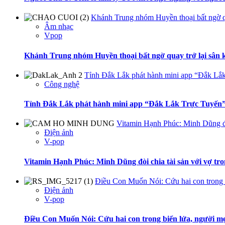
Khánh Trung nhóm Huyền thoại bất ngờ q
Âm nhạc
Vpop
Khánh Trung nhóm Huyền thoại bất ngờ quay trở lại sân
Tỉnh Đắk Lắk phát hành mini app “Đắk Lắk
Công nghệ
Tỉnh Đắk Lắk phát hành mini app “Đắk Lắk Trực Tuyến”
Vitamin Hạnh Phúc: Minh Dũng đòi
Điện ảnh
V-pop
Vitamin Hạnh Phúc: Minh Dũng đòi chia tài sản với vợ tr
Điều Con Muốn Nói: Cứu hai con trong b
Điện ảnh
V-pop
Điều Con Muốn Nói: Cứu hai con trong biển lửa, người mẹ