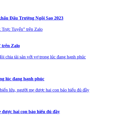
 khấu Đấu Trường Ngôi Sao 2023
 Trực Tuyến” trên Zalo
 trên Zalo
 chia tài sản với vợ trong lúc đang hạnh phúc
ong lúc đang hạnh phúc
iển lửa, người mẹ được hai con báo hiếu đủ đầy
 được hai con báo hiếu đủ đầy