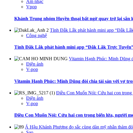
Âm nhạc
Vpop
Khánh Trung nhóm Huyền thoại bất ngờ quay trở lại sân
Tỉnh Đắk Lắk phát hành mini app “Đắk Lắk
Công nghệ
Tỉnh Đắk Lắk phát hành mini app “Đắk Lắk Trực Tuyến”
Vitamin Hạnh Phúc: Minh Dũng đòi
Điện ảnh
V-pop
Vitamin Hạnh Phúc: Minh Dũng đòi chia tài sản với vợ tr
Điều Con Muốn Nói: Cứu hai con trong b
Điện ảnh
V-pop
Điều Con Muốn Nói: Cứu hai con trong biển lửa, người mẹ
Á Hậu Khánh Phương đọ sắc cùng dàn mỹ nhân thảm đỏ
Sao