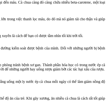
ại đến máu. Cà chua càng đỏ càng chứa nhiều beta-carotene, một loại
 lớn trong việc thanh lọc máu, do đó mà nó giảm tải cho thận và giúp
xuyên là cách để bạn có được tầm nhìn tối khi trời tối.
u đường kiểm soát được bệnh của mình. Đối với những người bị bệnh
úp phòng tránh bệnh xơ gan. Thành phần hóa học có trong nước ép cà
t vời để những người hay uống rượu giảm bớt các tác hại xấu của rượu.
 rằng uống một ly nước ép cà chua mỗi ngày có thể làm giảm nồng độ
ế độ ăn của trẻ. Khi gãy xương, ăn nhiều cà chua là cách rất tốt giúp