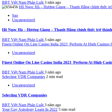
BBT Việt Nam Pháp Luật
3 năm ago
Hồ Ngọc Hà – Hương Giang – Thanh Hằng chính thức trở 
Sao
Uncategorized
Hồ Ngọc Hà – Hương Giang – Thanh Hằng chính thức trở thành 
BBT Việt Nam Pháp Luật
3 năm ago
Finest Online On Line Casino India 2023 ️ Perform At High Casinos 
Uncategorized
Finest Online On Line Casino India 2023 ️ Perform At High Casi
BBT Việt Nam Pháp Luật
3 năm ago
Selecting VDR Companies
2 min read
Uncategorized
Selecting VDR Companies
BBT Việt Nam Pháp Luật
3 năm ago
Your Gay Astrology Learn In 2022
5 min read