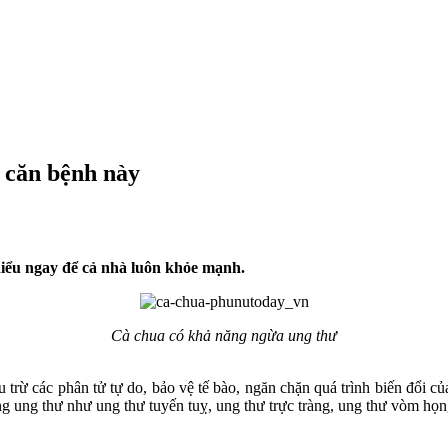
 căn bệnh này
iểu ngay để cả nhà luôn khỏe mạnh.
Cà chua có khả năng ngừa ung thư
êu trừ các phân tử tự do, bảo vệ tế bào, ngăn chặn quá trình biến đổi 
ứng ung thư như ung thư tuyến tuỵ, ung thư trực tràng, ung thư vòm h