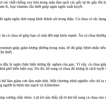
hư các chất chống oxy hóa trong máu làm sạch các gốc tự do gây tổn h
in K, loại vitamin cần thiết giúp ngăn ngừa xuất huyết.
đó ngăn ngừa tình trạng hình thành sỏi trong thận. Cà chua có tác dụng
ậy ăn cà chua sẽ giúp bạn có một đôi mặt khỏe mạnh. Ăn cà chua thường 
Chromium giúp giảm lượng đường trong máu, từ đó giúp bệnh nhân tiể
ần thiết.
ần đây là ngăn chặn hiện tượng tắc nghẹn của gan. Vì vậy, cà chua gi
h khá phố biến hiện nay. Do đó, bổ sung cà chua đủ lượng là cách tuyệ
ó thể làm giảm cơn đau mãn tính. Một chương trình nghiên cứu chỉ ra
ng người bị bệnh tim mạch và Alzheimer.
úp xương chắc khỏe. Lợi ích này thấy rất rõ khi bổ sung cà chua vào ch