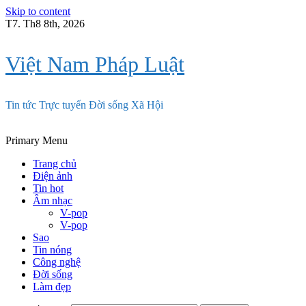
Skip to content
T7. Th8 8th, 2026
Việt Nam Pháp Luật
Tin tức Trực tuyến Đời sống Xã Hội
Primary Menu
Trang chủ
Điện ảnh
Tin hot
Âm nhạc
V-pop
V-pop
Sao
Tin nóng
Công nghệ
Đời sống
Làm đẹp