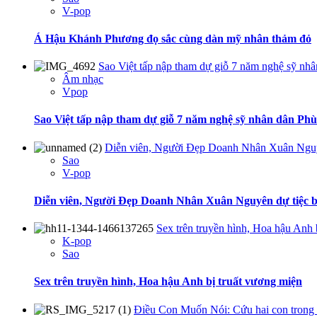
V-pop
Á Hậu Khánh Phương đọ sắc cùng dàn mỹ nhân thảm đỏ
Sao Việt tấp nập tham dự giỗ 7 năm nghệ sỹ nh
Âm nhạc
Vpop
Sao Việt tấp nập tham dự giỗ 7 năm nghệ sỹ nhân dân Ph
Diễn viên, Người Đẹp Doanh Nhân Xuân Nguyê
Sao
V-pop
Diễn viên, Người Đẹp Doanh Nhân Xuân Nguyên dự tiệc bằ
Sex trên truyền hình, Hoa hậu Anh 
K-pop
Sao
Sex trên truyền hình, Hoa hậu Anh bị truất vương miện
Điều Con Muốn Nói: Cứu hai con trong b