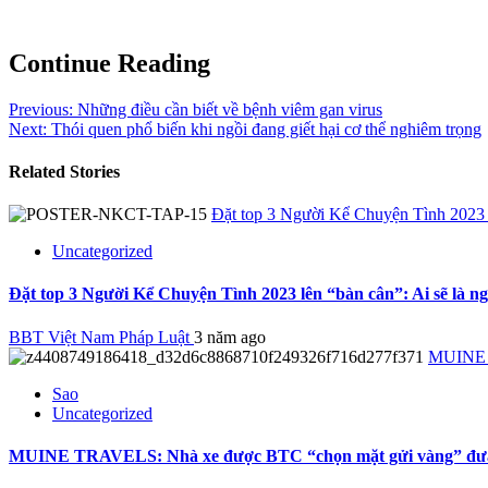
Continue Reading
Previous:
Những điều cần biết về bệnh viêm gan virus
Next:
Thói quen phổ biến khi ngồi đang giết hại cơ thể nghiêm trọng
Related Stories
Đặt top 3 Người Kể Chuyện Tình 2023 lê
Uncategorized
Đặt top 3 Người Kể Chuyện Tình 2023 lên “bàn cân”: Ai sẽ là n
BBT Việt Nam Pháp Luật
3 năm ago
MUINE T
Sao
Uncategorized
MUINE TRAVELS: Nhà xe được BTC “chọn mặt gửi vàng” đưa đ