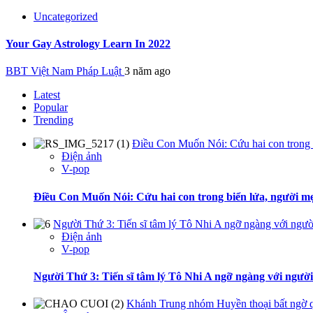
Uncategorized
Your Gay Astrology Learn In 2022
BBT Việt Nam Pháp Luật
3 năm ago
Latest
Popular
Trending
Điều Con Muốn Nói: Cứu hai con trong b
Điện ảnh
V-pop
Điều Con Muốn Nói: Cứu hai con trong biển lửa, người mẹ
Người Thứ 3: Tiến sĩ tâm lý Tô Nhi A ngỡ ngàng với ngườ
Điện ảnh
V-pop
Người Thứ 3: Tiến sĩ tâm lý Tô Nhi A ngỡ ngàng với ngườ
Khánh Trung nhóm Huyền thoại bất ngờ q