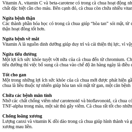
Vitamin A, vitamin C và beta-carotene có trong cà chua hoạt động n
chất đặc biệt cần cho máu. Bên cạnh đó, cà chua còn chứa nhiều vitam
Ngừa bệnh thận
Các thành phần hóa học có trong cà chua giúp “hòa tan” sỏi mật, từ 
thận hoạt đông tốt hơn.
Ngừa bệnh về mắt
Vitamin A là nguồn dinh dưỡng giúp duy trì và cải thiện thị lực, vì v
Ngừa tiểu đường
Một lợi ích sức khỏe tuyệt vời nữa của cà chua đến từ chromium. 
tiểu đường thì việc bổ sung cà chua vào chế độ ăn hàng ngày là điều c
Tốt cho gan
Một trong những lợi ích sức khỏe của cà chua mới được phát hiện g
chua là liều thuộc tự nhiên giúp hòa tan sỏi mật từ gan, một căn bện
Chữa các bệnh mãn tính
Nhờ các chất chống viêm như carotenoid và bioflavonoid, cà chua c
TNF-alpha trong máu, một sát thủ gây viêm. Cà chua rất tốt cho nhữ
Chống loãng xương
Lượng canxi và vitamin K dồi dào trong cà chua giúp hình thành và gi
xương mau liền.