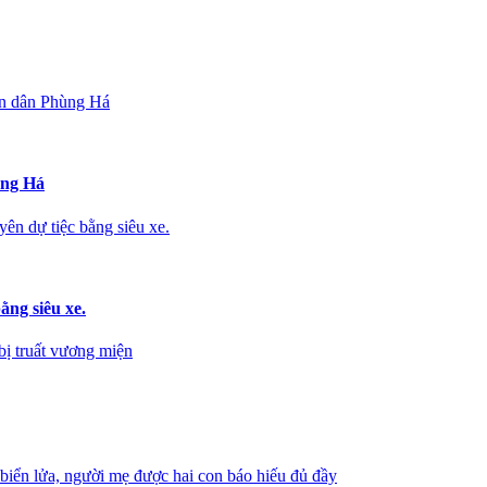
ân dân Phùng Há
ùng Há
n dự tiệc bằng siêu xe.
ng siêu xe.
bị truất vương miện
iển lửa, người mẹ được hai con báo hiếu đủ đầy