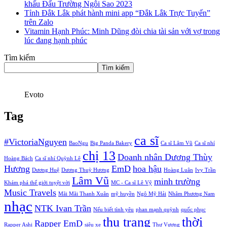
khấu Đấu Trường Ngôi Sao 2023
Tỉnh Đắk Lắk phát hành mini app “Đắk Lắk Trực Tuyến”
trên Zalo
Vitamin Hạnh Phúc: Minh Dũng đòi chia tài sản với vợ trong
lúc đang hạnh phúc
Tìm kiếm
Tìm kiếm
Evoto
Tag
ca sĩ
#VictoriaNguyen
BaoNgu
Big Panda Bakery
Ca sĩ Lâm Vũ
Ca sĩ nhí
chị 13
Doanh nhân Dương Thùy
Hoàng Bách
Ca sĩ nhí Quỳnh Lê
Hương
EmD
hoa hậu
Dương Huệ
Dương Thuỳ Hương
Hoàng Luân
Ivy Trần
Lâm Vũ
minh trường
Khám phá thế giới tuyệt vời
MC - Ca sĩ Lê Vỹ
Music Travels
Mãi Mãi Thanh Xuân
mỹ huyền
Ngô Mỹ Hải
Nhâm Phương Nam
nhạc
NTK Ivan Trần
Nếu biết tình yêu
phan mạnh quỳnh
quốc phục
thu trang
thời
Rapper EmD
Rapper Ashi
siêu xe
Thư Vương