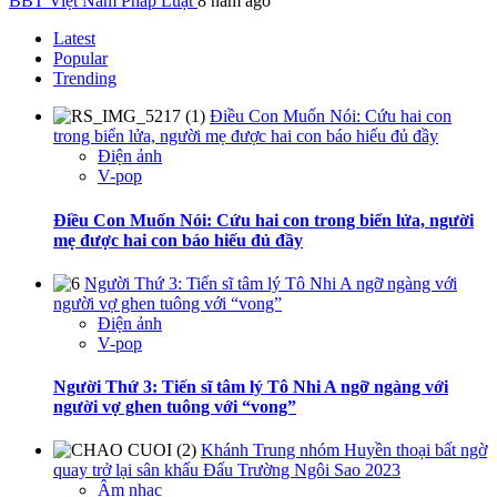
BBT Việt Nam Pháp Luật
8 năm ago
Latest
Popular
Trending
Điều Con Muốn Nói: Cứu hai con
trong biển lửa, người mẹ được hai con báo hiếu đủ đầy
Điện ảnh
V-pop
Điều Con Muốn Nói: Cứu hai con trong biển lửa, người
mẹ được hai con báo hiếu đủ đầy
Người Thứ 3: Tiến sĩ tâm lý Tô Nhi A ngỡ ngàng với
người vợ ghen tuông với “vong”
Điện ảnh
V-pop
Người Thứ 3: Tiến sĩ tâm lý Tô Nhi A ngỡ ngàng với
người vợ ghen tuông với “vong”
Khánh Trung nhóm Huyền thoại bất ngờ
quay trở lại sân khấu Đấu Trường Ngôi Sao 2023
Âm nhạc