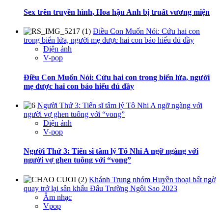
Sex trên truyền hình, Hoa hậu Anh bị truất vương miện
Điều Con Muốn Nói: Cứu hai con
trong biển lửa, người mẹ được hai con báo hiếu đủ đầy
Điện ảnh
V-pop
Điều Con Muốn Nói: Cứu hai con trong biển lửa, người
mẹ được hai con báo hiếu đủ đầy
Người Thứ 3: Tiến sĩ tâm lý Tô Nhi A ngỡ ngàng với
người vợ ghen tuông với “vong”
Điện ảnh
V-pop
Người Thứ 3: Tiến sĩ tâm lý Tô Nhi A ngỡ ngàng với
người vợ ghen tuông với “vong”
Khánh Trung nhóm Huyền thoại bất ngờ
quay trở lại sân khấu Đấu Trường Ngôi Sao 2023
Âm nhạc
Vpop