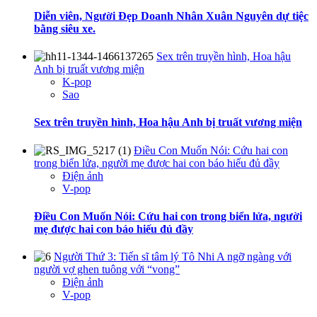
Diễn viên, Người Đẹp Doanh Nhân Xuân Nguyên dự tiệc
bằng siêu xe.
Sex trên truyền hình, Hoa hậu
Anh bị truất vương miện
K-pop
Sao
Sex trên truyền hình, Hoa hậu Anh bị truất vương miện
Điều Con Muốn Nói: Cứu hai con
trong biển lửa, người mẹ được hai con báo hiếu đủ đầy
Điện ảnh
V-pop
Điều Con Muốn Nói: Cứu hai con trong biển lửa, người
mẹ được hai con báo hiếu đủ đầy
Người Thứ 3: Tiến sĩ tâm lý Tô Nhi A ngỡ ngàng với
người vợ ghen tuông với “vong”
Điện ảnh
V-pop