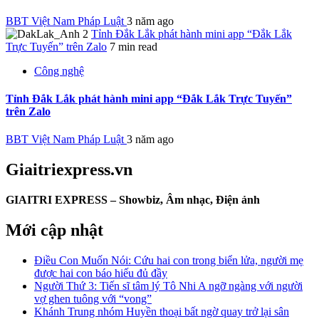
BBT Việt Nam Pháp Luật
3 năm ago
Tỉnh Đắk Lắk phát hành mini app “Đắk Lắk
Trực Tuyến” trên Zalo
7 min read
Công nghệ
Tỉnh Đắk Lắk phát hành mini app “Đắk Lắk Trực Tuyến”
trên Zalo
BBT Việt Nam Pháp Luật
3 năm ago
Giaitriexpress.vn
GIAITRI EXPRESS – Showbiz, Âm nhạc, Điện ảnh
Mới cập nhật
Điều Con Muốn Nói: Cứu hai con trong biển lửa, người mẹ
được hai con báo hiếu đủ đầy
Người Thứ 3: Tiến sĩ tâm lý Tô Nhi A ngỡ ngàng với người
vợ ghen tuông với “vong”
Khánh Trung nhóm Huyền thoại bất ngờ quay trở lại sân