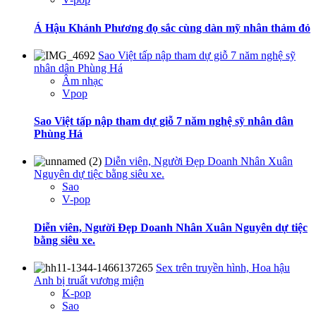
Á Hậu Khánh Phương đọ sắc cùng dàn mỹ nhân thảm đỏ
Sao Việt tấp nập tham dự giỗ 7 năm nghệ sỹ
nhân dân Phùng Há
Âm nhạc
Vpop
Sao Việt tấp nập tham dự giỗ 7 năm nghệ sỹ nhân dân
Phùng Há
Diễn viên, Người Đẹp Doanh Nhân Xuân
Nguyên dự tiệc bằng siêu xe.
Sao
V-pop
Diễn viên, Người Đẹp Doanh Nhân Xuân Nguyên dự tiệc
bằng siêu xe.
Sex trên truyền hình, Hoa hậu
Anh bị truất vương miện
K-pop
Sao