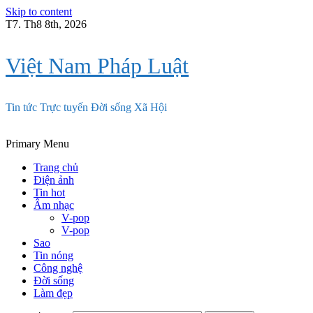
Skip to content
T7. Th8 8th, 2026
Việt Nam Pháp Luật
Tin tức Trực tuyến Đời sống Xã Hội
Primary Menu
Trang chủ
Điện ảnh
Tin hot
Âm nhạc
V-pop
V-pop
Sao
Tin nóng
Công nghệ
Đời sống
Làm đẹp