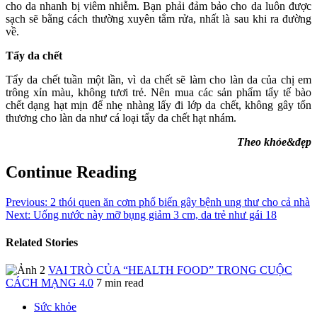
cho da nhanh bị viêm nhiễm. Bạn phải đảm bảo cho da luôn được
sạch sẽ bằng cách thường xuyên tắm rửa, nhất là sau khi ra đường
về.
Tẩy da chết
Tẩy da chết tuần một lần, vì da chết sẽ làm cho làn da của chị em
trông xỉn màu, không tươi trẻ. Nên mua các sản phẩm tẩy tế bào
chết dạng hạt mịn để nhẹ nhàng lấy đi lớp da chết, không gây tổn
thương cho làn da như cá loại tẩy da chết hạt nhám.
Theo khỏe&đẹp
Continue Reading
Previous:
2 thói quen ăn cơm phổ biến gây bệnh ung thư cho cả nhà
Next:
Uống nước này mỡ bụng giảm 3 cm, da trẻ như gái 18
Related Stories
VAI TRÒ CỦA “HEALTH FOOD” TRONG CUỘC
CÁCH MẠNG 4.0
7 min read
Sức khỏe