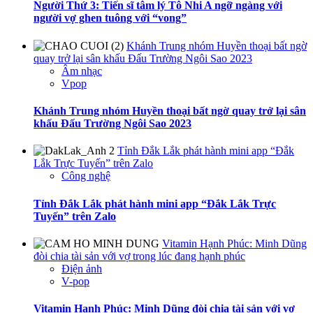
Người Thứ 3: Tiến sĩ tâm lý Tô Nhi A ngỡ ngàng với
người vợ ghen tuông với “vong”
Khánh Trung nhóm Huyền thoại bất ngờ
quay trở lại sân khấu Đấu Trường Ngôi Sao 2023
Âm nhạc
Vpop
Khánh Trung nhóm Huyền thoại bất ngờ quay trở lại sân
khấu Đấu Trường Ngôi Sao 2023
Tỉnh Đắk Lắk phát hành mini app “Đắk
Lắk Trực Tuyến” trên Zalo
Công nghệ
Tỉnh Đắk Lắk phát hành mini app “Đắk Lắk Trực
Tuyến” trên Zalo
Vitamin Hạnh Phúc: Minh Dũng
đòi chia tài sản với vợ trong lúc đang hạnh phúc
Điện ảnh
V-pop
Vitamin Hạnh Phúc: Minh Dũng đòi chia tài sản với vợ