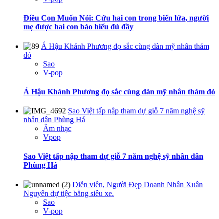
Điều Con Muốn Nói: Cứu hai con trong biển lửa, người
mẹ được hai con báo hiếu đủ đầy
Á Hậu Khánh Phương đọ sắc cùng dàn mỹ nhân thảm
đỏ
Sao
V-pop
Á Hậu Khánh Phương đọ sắc cùng dàn mỹ nhân thảm đỏ
Sao Việt tấp nập tham dự giỗ 7 năm nghệ sỹ
nhân dân Phùng Há
Âm nhạc
Vpop
Sao Việt tấp nập tham dự giỗ 7 năm nghệ sỹ nhân dân
Phùng Há
Diễn viên, Người Đẹp Doanh Nhân Xuân
Nguyên dự tiệc bằng siêu xe.
Sao
V-pop