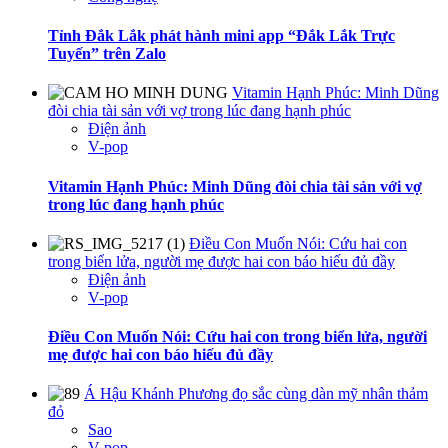
Tỉnh Đắk Lắk phát hành mini app “Đắk Lắk Trực
Tuyến” trên Zalo
Vitamin Hạnh Phúc: Minh Dũng
đòi chia tài sản với vợ trong lúc đang hạnh phúc
Điện ảnh
V-pop
Vitamin Hạnh Phúc: Minh Dũng đòi chia tài sản với vợ
trong lúc đang hạnh phúc
Điều Con Muốn Nói: Cứu hai con
trong biển lửa, người mẹ được hai con báo hiếu đủ đầy
Điện ảnh
V-pop
Điều Con Muốn Nói: Cứu hai con trong biển lửa, người
mẹ được hai con báo hiếu đủ đầy
Á Hậu Khánh Phương đọ sắc cùng dàn mỹ nhân thảm
đỏ
Sao
V-pop