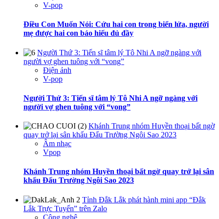
V-pop
Điều Con Muốn Nói: Cứu hai con trong biển lửa, người
mẹ được hai con báo hiếu đủ đầy
Người Thứ 3: Tiến sĩ tâm lý Tô Nhi A ngỡ ngàng với
người vợ ghen tuông với “vong”
Điện ảnh
V-pop
Người Thứ 3: Tiến sĩ tâm lý Tô Nhi A ngỡ ngàng với
người vợ ghen tuông với “vong”
Khánh Trung nhóm Huyền thoại bất ngờ
quay trở lại sân khấu Đấu Trường Ngôi Sao 2023
Âm nhạc
Vpop
Khánh Trung nhóm Huyền thoại bất ngờ quay trở lại sân
khấu Đấu Trường Ngôi Sao 2023
Tỉnh Đắk Lắk phát hành mini app “Đắk
Lắk Trực Tuyến” trên Zalo
Công nghệ