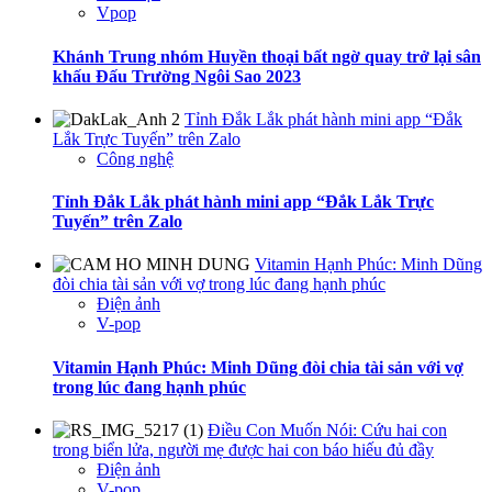
Vpop
Khánh Trung nhóm Huyền thoại bất ngờ quay trở lại sân
khấu Đấu Trường Ngôi Sao 2023
Tỉnh Đắk Lắk phát hành mini app “Đắk
Lắk Trực Tuyến” trên Zalo
Công nghệ
Tỉnh Đắk Lắk phát hành mini app “Đắk Lắk Trực
Tuyến” trên Zalo
Vitamin Hạnh Phúc: Minh Dũng
đòi chia tài sản với vợ trong lúc đang hạnh phúc
Điện ảnh
V-pop
Vitamin Hạnh Phúc: Minh Dũng đòi chia tài sản với vợ
trong lúc đang hạnh phúc
Điều Con Muốn Nói: Cứu hai con
trong biển lửa, người mẹ được hai con báo hiếu đủ đầy
Điện ảnh
V-pop