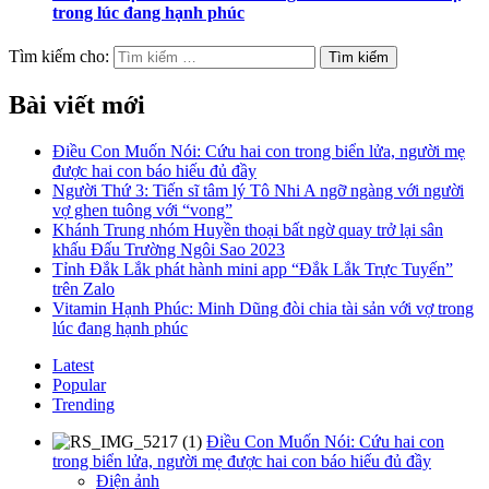
trong lúc đang hạnh phúc
Tìm kiếm cho:
Bài viết mới
Điều Con Muốn Nói: Cứu hai con trong biển lửa, người mẹ
được hai con báo hiếu đủ đầy
Người Thứ 3: Tiến sĩ tâm lý Tô Nhi A ngỡ ngàng với người
vợ ghen tuông với “vong”
Khánh Trung nhóm Huyền thoại bất ngờ quay trở lại sân
khấu Đấu Trường Ngôi Sao 2023
Tỉnh Đắk Lắk phát hành mini app “Đắk Lắk Trực Tuyến”
trên Zalo
Vitamin Hạnh Phúc: Minh Dũng đòi chia tài sản với vợ trong
lúc đang hạnh phúc
Latest
Popular
Trending
Điều Con Muốn Nói: Cứu hai con
trong biển lửa, người mẹ được hai con báo hiếu đủ đầy
Điện ảnh