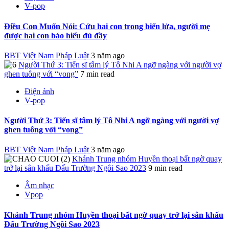
V-pop
Điều Con Muốn Nói: Cứu hai con trong biển lửa, người mẹ
được hai con báo hiếu đủ đầy
BBT Việt Nam Pháp Luật
3 năm ago
Người Thứ 3: Tiến sĩ tâm lý Tô Nhi A ngỡ ngàng với người vợ
ghen tuông với “vong”
7 min read
Điện ảnh
V-pop
Người Thứ 3: Tiến sĩ tâm lý Tô Nhi A ngỡ ngàng với người vợ
ghen tuông với “vong”
BBT Việt Nam Pháp Luật
3 năm ago
Khánh Trung nhóm Huyền thoại bất ngờ quay
trở lại sân khấu Đấu Trường Ngôi Sao 2023
9 min read
Âm nhạc
Vpop
Khánh Trung nhóm Huyền thoại bất ngờ quay trở lại sân khấu
Đấu Trường Ngôi Sao 2023