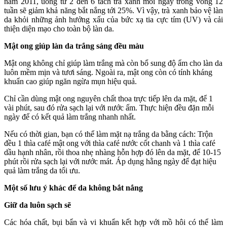
năm 2011, uống từ 2 đến 6 tách trà xanh mỗi ngày trong vòng 12
tuần sẽ giảm khả năng bắt nắng tới 25%. Vì vậy, trà xanh bảo vệ làn
da khỏi những ảnh hưởng xấu của bức xạ tia cực tím (UV) và cải
thiện diện mạo cho toàn bộ làn da.
Mật ong giúp làn da trắng sáng đều màu
Mật ong không chỉ giúp làm trắng mà còn bổ sung độ ẩm cho làn da
luôn mềm mịn và tươi sáng. Ngoài ra, mật ong còn có tính kháng
khuẩn cao giúp ngăn ngừa mụn hiệu quả.
Chỉ cần dùng mật ong nguyên chất thoa trực tiếp lên da mặt, để 1
vài phút, sau đó rửa sạch lại với nước ấm. Thực hiện đều đặn mỗi
ngày để có kết quả làm trắng nhanh nhất.
Nếu có thời gian, bạn có thể làm mặt nạ trắng da bằng cách: Trộn
đều 1 thìa café mật ong với thìa café nước cốt chanh và 1 thìa café
dầu hạnh nhân, rồi thoa nhẹ nhàng hỗn hợp đó lên da mặt, để 10-15
phút rồi rửa sạch lại với nước mát. Áp dụng hằng ngày để đạt hiệu
quả làm trắng da tối ưu.
Một số lưu ý khác để da không bắt nắng
Giữ da luôn sạch sẽ
Các hóa chất, bụi bẩn và vi khuẩn kết hợp với mồ hôi có thể làm