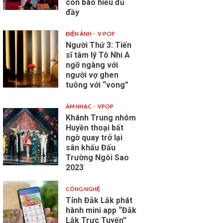
con báo hiếu đủ
đầy
ĐIỆN ẢNH
V-POP
Người Thứ 3: Tiến
sĩ tâm lý Tô Nhi A
ngỡ ngàng với
người vợ ghen
tuông với “vong”
ÂM NHẠC
VPOP
Khánh Trung nhóm
Huyền thoại bất
ngờ quay trở lại
sân khấu Đấu
Trường Ngôi Sao
2023
CÔNG NGHỆ
Tỉnh Đắk Lắk phát
hành mini app “Đắk
Lắk Trực Tuyến”