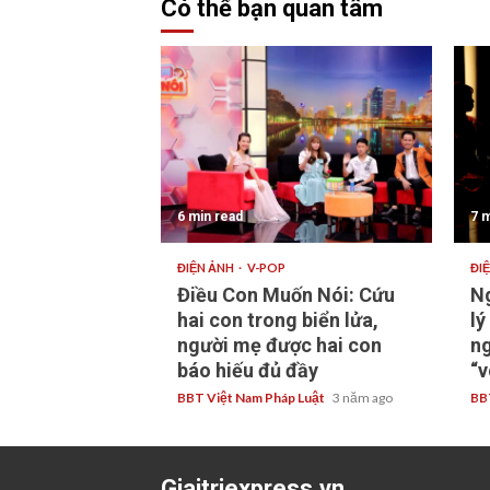
Có thể bạn quan tâm
6 min read
7 m
ĐIỆN ẢNH
V-POP
ĐI
Điều Con Muốn Nói: Cứu
Ng
hai con trong biển lửa,
lý
người mẹ được hai con
ng
báo hiếu đủ đầy
“v
BBT Việt Nam Pháp Luật
3 năm ago
BB
Giaitriexpress.vn