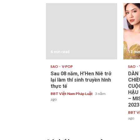
6 min read
13 min
SAO
V-POP
SAO
Sau 08 năm, H’Hen Niê trở
DÀN 
lại làm thí sinh truyền hình
CHIỀ
thực tế
CUỘC
HẬU 
BBT Việt Nam Pháp Luật
3 năm
– M
ago
2023
BBT Vi
ago