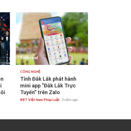
7 min read
CÔNG NGHỆ
ền
Tỉnh Đắk Lắk phát hành
i
mini app “Đắk Lắk Trực
ôi
Tuyến” trên Zalo
BBT Việt Nam Pháp Luật
3 năm ago
g