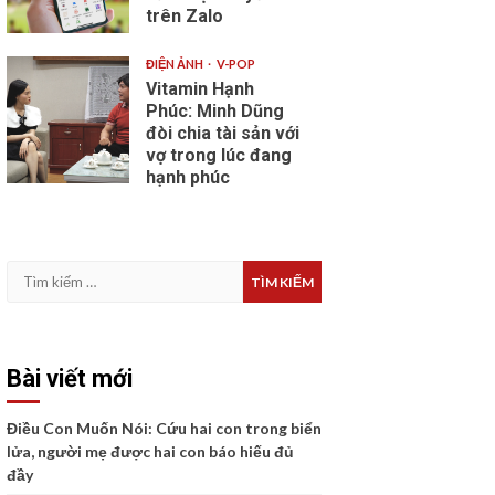
trên Zalo
ĐIỆN ẢNH
V-POP
Vitamin Hạnh
Phúc: Minh Dũng
đòi chia tài sản với
vợ trong lúc đang
hạnh phúc
Tìm
kiếm
cho:
Bài viết mới
Điều Con Muốn Nói: Cứu hai con trong biển
lửa, người mẹ được hai con báo hiếu đủ
đầy