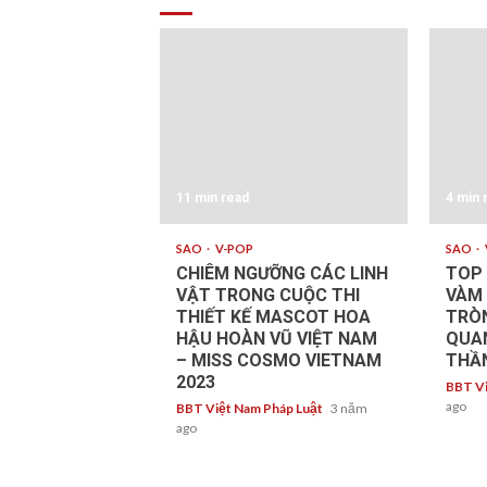
11 min read
4 min 
SAO
V-POP
SAO
CHIÊM NGƯỠNG CÁC LINH
TOP 
VẬT TRONG CUỘC THI
VÀM
THIẾT KẾ MASCOT HOA
TRÒ
HẬU HOÀN VŨ VIỆT NAM
QUAN
– MISS COSMO VIETNAM
THẦ
2023
BBT Vi
ago
BBT Việt Nam Pháp Luật
3 năm
ago