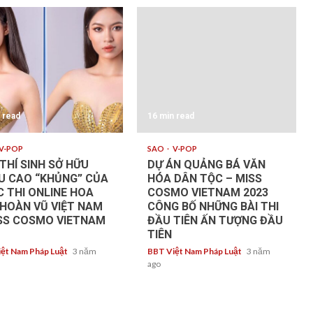
 read
16 min read
V-POP
SAO
V-POP
THÍ SINH SỞ HỮU
DỰ ÁN QUẢNG BÁ VĂN
U CAO “KHỦNG” CỦA
HÓA DÂN TỘC – MISS
 THI ONLINE HOA
COSMO VIETNAM 2023
HOÀN VŨ VIỆT NAM
CÔNG BỐ NHỮNG BÀI THI
ISS COSMO VIETNAM
ĐẦU TIÊN ẤN TƯỢNG ĐẦU
TIÊN
ệt Nam Pháp Luật
3 năm
BBT Việt Nam Pháp Luật
3 năm
ago