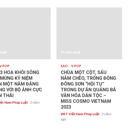
read
21 min read
V-POP
SAO
V-POP
3 HOA KHÔI SÔNG
CHÙA MỘT CỘT, SẤU
 MỪNG KỶ NIỆM
NĂM CHÈO, TRỐNG ĐỒNG
N MỘT NĂM ĐĂNG
ĐÔNG SƠN “HỘI TỤ”
G VỚI BỘ ẢNH CỰC
TRONG DỰ ÁN QUẢNG BÁ
N THÁI
VĂN HÓA DÂN TỘC –
MISS COSMO VIETNAM
ệt Nam Pháp Luật
3 năm
2023
BBT Việt Nam Pháp Luật
3 năm
ago