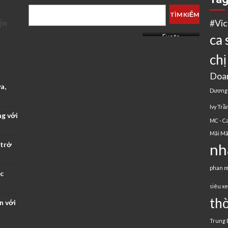
TÌM KIẾM
ện
#Vi
ca 
Evoto
chị
Doa
a,
Dương
Ivy Trầ
ng với
MC - Ca
Mãi Mã
 trở
nh
phan 
ực
siêu x
thờ
n với
Trung 