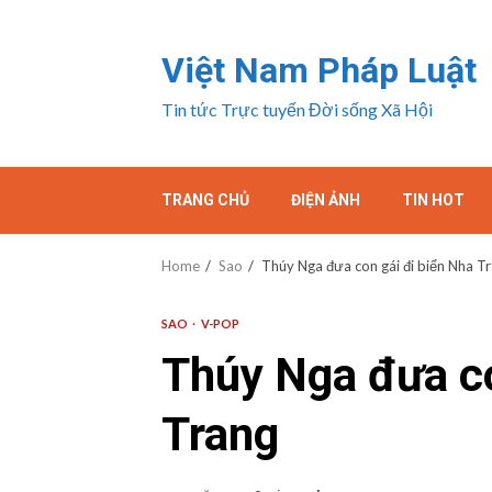
Skip
to
Việt Nam Pháp Luật
content
Tin tức Trực tuyến Đời sống Xã Hội
TRANG CHỦ
ĐIỆN ẢNH
TIN HOT
Home
Sao
Thúy Nga đưa con gái đi biển Nha T
SAO
V-POP
Thúy Nga đưa co
Trang