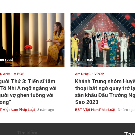
in read
9 min read
ỆN ẢNH
V-POP
ÂM NHẠC
VPOP
ười Thứ 3: Tiến sĩ tâm
Khánh Trung nhóm Huy
 Tô Nhi A ngỡ ngàng với
thoại bất ngờ quay trở lạ
ười vợ ghen tuông với
sân khấu Đấu Trường Ng
ong”
Sao 2023
T Việt Nam Pháp Luật
3 năm ago
BBT Việt Nam Pháp Luật
3 năm ago
Tìm kiếm
Ta