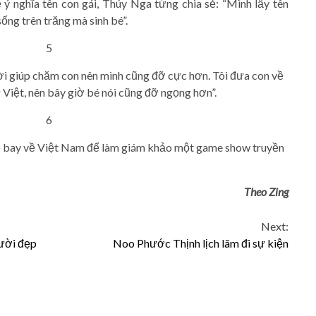
 ý nghĩa tên con gái, Thúy Nga từng chia sẻ: “Mình lấy tên
ng trên trăng mà sinh bé”.
ời giúp chăm con nên mình cũng đỡ cực hơn. Tôi đưa con về
 Việt, nên bây giờ bé nói cũng đỡ ngọng hơn”.
ẽ bay về Việt Nam để làm giám khảo một game show truyền
Theo Zing
Next:
gười đẹp
Noo Phước Thịnh lịch lãm đi sự kiện