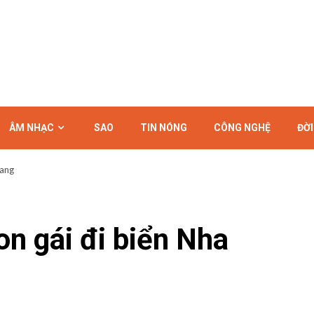
ÂM NHẠC
SAO
TIN NÓNG
CÔNG NGHỆ
ĐỜ
rang
n gái đi biển Nha