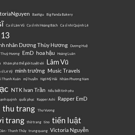
ctoriaNguyen
BaoNgu
Big Panda Bakery
sĩ
Ca sĩ Lâm Vũ
Ca sĩ nhí Hoàng Bách
Ca sĩ nhí Quỳnh Lê
 13
nh nhân Dương Thùy Hương
Dương Huệ
EmD
hoa hậu
 Thuỳ Hương
Hoàng Luân
Lâm Vũ
n
Khám phá thế giới tuyệt vời
minh trường
Music Travels
 sĩ Lê Vỹ
i Thanh Xuân
mỹ huyền
Ngô Mỹ Hải
Nhâm Phương Nam
ạc
NTK Ivan Trần
Nếu biết tình yêu
Rapper EmD
mạnh quỳnh
quốc phục
Rapper Ashi
thu trang
e
Thư Vương
i trang
tiến luật
thờ trang
tino
Victoria Nguyễn
Dân - Thanh Thủy
trung quang