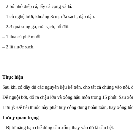
– 2 bó nhỏ diếp cá, lấy cả cọng và lá.
– 1 củ nghệ tươi, khoảng 3cm, rửa sạch, đập dập.
– 2-3 quả sung gà, rửa sạch, bổ đôi.
– 1 thìa cà phê muối.
– 2 lít nước sạch.
Thực hiện
Sau khi có đầy đủ các nguyên liệu kể trên, cho tất cả chúng vào nồi, đ
Để nguội bớt, đổ ra chậu lớn và xông hậu môn trong 15 phút. Sau x
Lưu ý: Để bài thuốc này phát huy công dụng hoàn toàn, hãy xông lúc 
Lưu ý quan trọng
– Bị trĩ nặng hạn chế dùng cầu xổm, thay vào đó là cầu bệt.