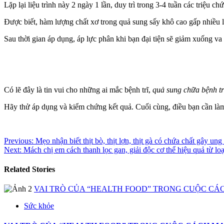
Lặp lại liệu trình này 2 ngày 1 lần, duy trì trong 3-4 tuần các triệu chứ
Được biết, hàm lượng chất xơ trong quả sung sấy khô cao gấp nhiều lầ
Sau thời gian áp dụng, áp lực phân khi bạn đại tiện sẽ giảm xuống va 
Có lẽ đây là tin vui cho những ai mắc bệnh trĩ,
quả sung chữa bệnh tr
Hãy thử áp dụng và kiểm chứng kết quả. Cuối cùng, điều bạn cần làm 
Continue
Previous:
Mẹo nhận biết thịt bò, thịt lợn, thịt gà có chứa chất gây ung
Next:
Mách chị em cách thanh lọc gan, giải độc cơ thể hiệu quả từ lo
Reading
Related Stories
VAI TRÒ CỦA “HEALTH FOOD” TRONG CUỘC CÁC
Sức khỏe