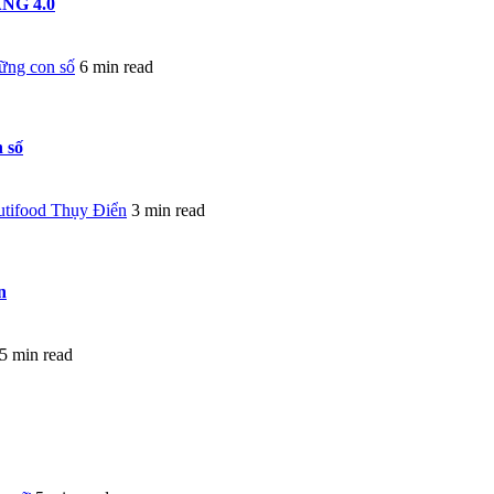
NG 4.0
hững con số
6 min read
 số
utifood Thụy Điển
3 min read
n
5 min read