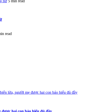
hụ nữ
5 min read
nữ
min read
iển lửa, người mẹ được hai con báo hiếu đủ đầy
 được hai con báo hiếu đủ đầy