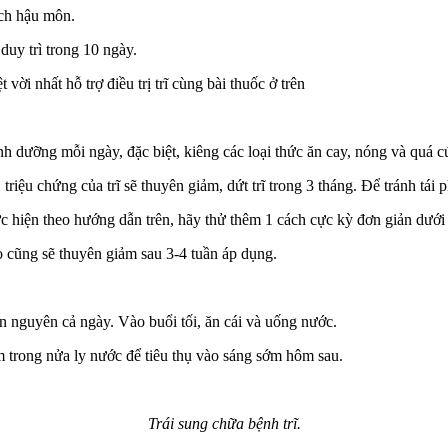
ách hậu môn.
duy trì trong 10 ngày.
vời nhất hỗ trợ điều trị trĩ cùng bài thuốc ở trên
h dưỡng mỗi ngày, đặc biệt, kiêng các loại thức ăn cay, nóng và quá c
riệu chứng của trĩ sẽ thuyên giảm, dứt trĩ trong 3 tháng. Để tránh tái 
c hiện theo hướng dẫn trên, hãy thử thêm 1 cách cực kỳ đơn giản dưới
nào cũng sẽ thuyên giảm sau 3-4 tuần áp dụng.
n nguyên cả ngày. Vào buổi tối, ăn cái và uống nước.
m trong nửa ly nước để tiêu thụ vào sáng sớm hôm sau.
Trái sung chữa bệnh trĩ.