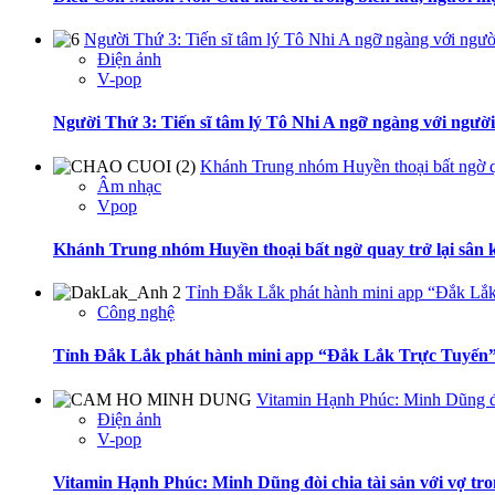
Người Thứ 3: Tiến sĩ tâm lý Tô Nhi A ngỡ ngàng với ngườ
Điện ảnh
V-pop
Người Thứ 3: Tiến sĩ tâm lý Tô Nhi A ngỡ ngàng với ngườ
Khánh Trung nhóm Huyền thoại bất ngờ q
Âm nhạc
Vpop
Khánh Trung nhóm Huyền thoại bất ngờ quay trở lại sân
Tỉnh Đắk Lắk phát hành mini app “Đắk Lắk
Công nghệ
Tỉnh Đắk Lắk phát hành mini app “Đắk Lắk Trực Tuyến”
Vitamin Hạnh Phúc: Minh Dũng đòi
Điện ảnh
V-pop
Vitamin Hạnh Phúc: Minh Dũng đòi chia tài sản với vợ tr