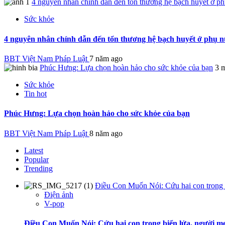
4 nguyên nhân chính dẫn đến tổn thương hệ bạch huyết ở p
Sức khỏe
4 nguyên nhân chính dẫn đến tổn thương hệ bạch huyết ở phụ 
BBT Việt Nam Pháp Luật
7 năm ago
Phúc Hưng: Lựa chọn hoàn hảo cho sức khỏe của bạn
3 
Sức khỏe
Tin hot
Phúc Hưng: Lựa chọn hoàn hảo cho sức khỏe của bạn
BBT Việt Nam Pháp Luật
8 năm ago
Latest
Popular
Trending
Điều Con Muốn Nói: Cứu hai con trong b
Điện ảnh
V-pop
Điều Con Muốn Nói: Cứu hai con trong biển lửa, người mẹ