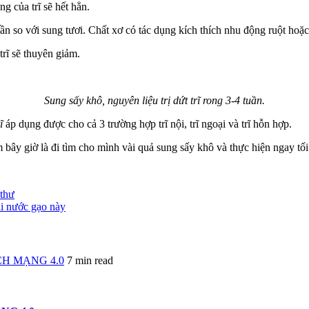
ng của trĩ sẽ hết hẳn.
n so với sung tươi. Chất xơ có tác dụng kích thích nhu động ruột hoặc 
trĩ sẽ thuyên giảm.
Sung sấy khô, nguyên liệu trị dứt trĩ rong 3-4 tuần.
ĩ
áp dụng được cho cả 3 trường hợp trĩ nội, trĩ ngoại và trĩ hỗn hợp.
bây giờ là đi tìm cho mình vài quả sung sấy khô và thực hiện ngay tối
 thư
ại nước gạo này
H MẠNG 4.0
7 min read