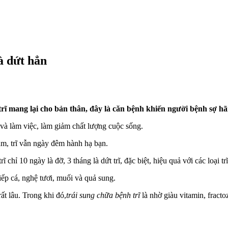
à dứt hẳn
 mang lại cho bản thân, đây là căn bệnh khiến người bệnh sợ hãi 
và làm việc, làm giảm chất lượng cuộc sống.
m, trĩ vẫn ngày đêm hành hạ bạn.
 chỉ 10 ngày là đỡ, 3 tháng là dứt trĩ, đặc biệt, hiệu quả với các loại tr
iếp cá, nghệ tươi, muối và quả sung.
ất lâu. Trong khi đó,
trái sung chữa bệnh trĩ
là nhờ giàu vitamin, fracto