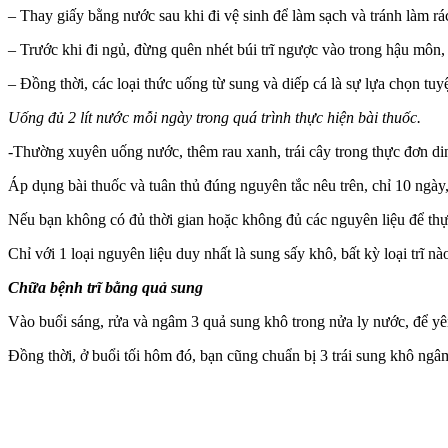
– Thay giấy bằng nước sau khi đi vệ sinh để làm sạch và tránh làm r
– Trước khi đi ngủ, đừng quên nhét búi trĩ ngược vào trong hậu môn, 
– Đồng thời, các loại thức uống từ sung và diếp cá là sự lựa chọn tuyệt 
Uống đủ 2 lít nước mỗi ngày trong quá trình thực hiện bài thuốc.
-Thường xuyên uống nước, thêm rau xanh, trái cây trong thực đơn din
Áp dụng bài thuốc và tuân thủ đúng nguyên tắc nêu trên, chỉ 10 ngày, t
Nếu bạn không có đủ thời gian hoặc không đủ các nguyên liệu để thự
Chỉ với 1 loại nguyên liệu duy nhất là sung sấy khô, bất kỳ loại trĩ 
Chữa bệnh trĩ bằng quả sung
Vào buổi sáng, rửa và ngâm 3 quả sung khô trong nửa ly nước, để yê
Đồng thời, ở buổi tối hôm đó, bạn cũng chuẩn bị 3 trái sung khô ngâ