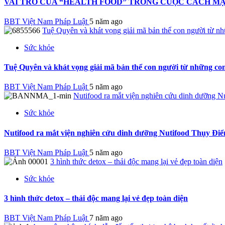
VAI TRÒ CỦA “HEALTH FOOD” TRONG CUỘC CÁCH MẠ
BBT Việt Nam Pháp Luật
5 năm ago
Tuệ Quyên và khát vọng giải mã bản thể con người từ n
Sức khỏe
Tuệ Quyên và khát vọng giải mã bản thể con người từ những con
BBT Việt Nam Pháp Luật
5 năm ago
Nutifood ra mắt viện nghiên cứu dinh dưỡng N
Sức khỏe
Nutifood ra mắt viện nghiên cứu dinh dưỡng Nutifood Thụy Điể
BBT Việt Nam Pháp Luật
5 năm ago
3 hình thức detox – thải độc mang lại vẻ đẹp toàn diện
Sức khỏe
3 hình thức detox – thải độc mang lại vẻ đẹp toàn diện
BBT Việt Nam Pháp Luật
7 năm ago