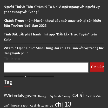
Người Thứ 3: Tiến sĩ tâm lý Tô Nhi A ngỡ ngàng với người vợ
ghen tuông với “vong”
Khánh Trung nhóm Huyền thoại bất ngờ quay trở lại sân khấu
Đấu Trường Ngôi Sao 2023
Tỉnh Đắk Lắk phát hành mini app “Đắk Lắk Trực Tuyến” trên
Zalo
Vitamin Hạnh Phúc: Minh Dũng đòi chia tài sản với vợ trong lúc
đang hạnh phúc
Tìm kiếm
TÌM KIẾM
Evoto
Tag
ca sĩ
#VictoriaNguyen
BaoNgu
Big Panda Bakery
Ca sĩ Lâm Vũ
chị 13
Ca sĩ nhí Hoàng Bách
Ca sĩ nhí Quỳnh Lê