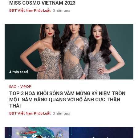
MISS COSMO VIETNAM 2023
BBT Việt Nam Pháp Luật
3 năm ago
4 min read
SAO
V-POP
TOP 3 HOA KHÔI SÔNG VÀM MỪNG KỶ NIỆM TRÒN
MỘT NĂM ĐĂNG QUANG VỚI BỘ ẢNH CỰC THẦN
THÁI
BBT Việt Nam Pháp Luật
3 năm ago