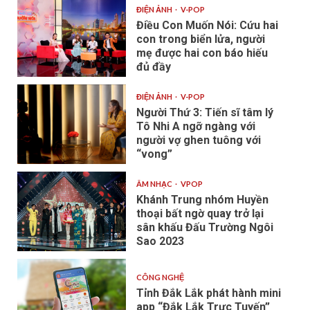
ĐIỆN ẢNH
V-POP
Điều Con Muốn Nói: Cứu hai
con trong biển lửa, người
mẹ được hai con báo hiếu
đủ đầy
ĐIỆN ẢNH
V-POP
Người Thứ 3: Tiến sĩ tâm lý
Tô Nhi A ngỡ ngàng với
người vợ ghen tuông với
“vong”
ÂM NHẠC
VPOP
Khánh Trung nhóm Huyền
thoại bất ngờ quay trở lại
sân khấu Đấu Trường Ngôi
Sao 2023
CÔNG NGHỆ
Tỉnh Đắk Lắk phát hành mini
app “Đắk Lắk Trực Tuyến”