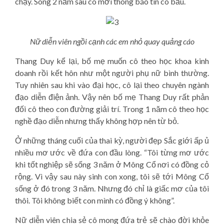
chạy. Song 2 năm sau cô mới thông báo tin có bầu.
Nữ diễn viên ngồi cạnh các em nhỏ quay quảng cáo
Thang Duy kể lại, bố mẹ muốn cô theo học khoa kinh
doanh rồi kết hôn như một người phụ nữ bình thường.
Tuy nhiên sau khi vào đại học, cô lại theo chuyên ngành
đạo diễn điện ảnh. Vậy nên bố mẹ Thang Duy rất phản
đối cô theo con đường giải trí. Trong 1 năm cô theo học
nghề đạo diễn nhưng thấy không hợp nên từ bỏ.
Ở những tháng cuối của thai kỳ, người đẹp Sắc giới ấp ủ
nhiều mơ ước về đứa con đầu lòng. “Tôi từng mơ ước
khi tốt nghiệp sẽ sống 3 năm ở Mông Cổ nơi có đồng cỏ
rộng. Vì vậy sau này sinh con xong, tôi sẽ tới Mông Cổ
sống ở đó trong 3 năm. Nhưng đó chỉ là giấc mơ của tôi
thôi. Tôi không biết con mình có đồng ý không”.
Nữ diễn viên chia sẻ cô mong đứa trẻ sẽ chào đời khỏe