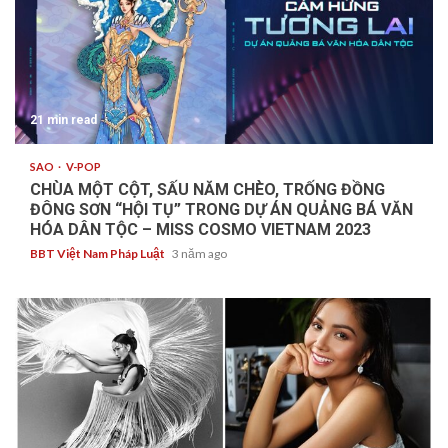
21 min read
SAO
V-POP
CHÙA MỘT CỘT, SẤU NĂM CHÈO, TRỐNG ĐỒNG
ĐÔNG SƠN “HỘI TỤ” TRONG DỰ ÁN QUẢNG BÁ VĂN
HÓA DÂN TỘC – MISS COSMO VIETNAM 2023
BBT Việt Nam Pháp Luật
3 năm ago