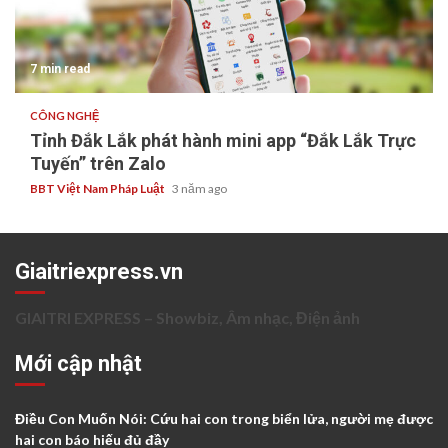
7 min read
CÔNG NGHỆ
Tỉnh Đắk Lắk phát hành mini app “Đắk Lắk Trực
Tuyến” trên Zalo
BBT Việt Nam Pháp Luật
3 năm ago
Giaitriexpress.vn
GIAITRI EXPRESS – Showbiz, Âm nhạc, Điện ảnh
Mới cập nhật
Điều Con Muốn Nói: Cứu hai con trong biển lửa, người mẹ được
hai con báo hiếu đủ đầy