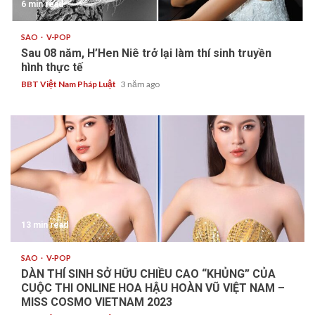
6 min read
SAO
V-POP
Sau 08 năm, H’Hen Niê trở lại làm thí sinh truyền
hình thực tế
BBT Việt Nam Pháp Luật
3 năm ago
13 min read
SAO
V-POP
DÀN THÍ SINH SỞ HỮU CHIỀU CAO “KHỦNG” CỦA
CUỘC THI ONLINE HOA HẬU HOÀN VŨ VIỆT NAM –
MISS COSMO VIETNAM 2023