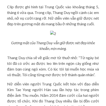
Clip được ghi hình tại Trung Quốc vào khoảng tháng 5,
tháng 6 vừa qua. Trong clip, Thang Duy ngồi cạnh các em
nhỏ, nở nụ cười rạng rỡ. Nữ diễn viên vẫn giữ được nét
đẹp trên gương mặt dù mang bầu ở những tháng cuối.
Gương mặt của Thang Duy vẫn giữ được nét đẹp khỏe
khoắn, mịn màng.
Thang Duy chia sẻ về giấc mơ từ thuở nhỏ: “Từ ngày bé
tôi đã có ước ao được leo lên trên ngọn cây giống như
đám bạn cùng ngõ xóm. Có lúc tôi lại muốn học múa và
võ thuật. Tôi cũng từng mơ được trở thành quân nhân”.
Nữ diễn viên người Trung Quốc kết hôn với đạo diễn
Kim Tae Yong người Hàn sau lần hợp tác trong phim
điện ảnh Thu muộn. Năm 2014 đám cưới của hai người
được tổ chức. Khi đó Thang Duy nhiều lần bị đồn cưới