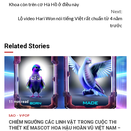
Reading
Khoa còn trên cơ Hà Hồ ở điều này
Next:
Lộ video Hari Won nói tiếng Việt rất chuẩn từ 4 năm
trước
Related Stories
11 min read
SAO
V-POP
CHIÊM NGƯỠNG CÁC LINH VẬT TRONG CUỘC THI
THIẾT KẾ MASCOT HOA HẬU HOÀN VŨ VIỆT NAM –