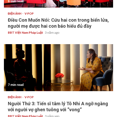
6 min read
ĐIỆN ẢNH
V-POP
Điều Con Muốn Nói: Cứu hai con trong biển lửa,
người mẹ được hai con báo hiếu đủ đầy
BBT Việt Nam Pháp Luật
3 năm ago
7 min read
ĐIỆN ẢNH
V-POP
Người Thứ 3: Tiến sĩ tâm lý Tô Nhi A ngỡ ngàng
với người vợ ghen tuông với “vong”
BBT Việt Nam Pháp Luật
3 năm ago