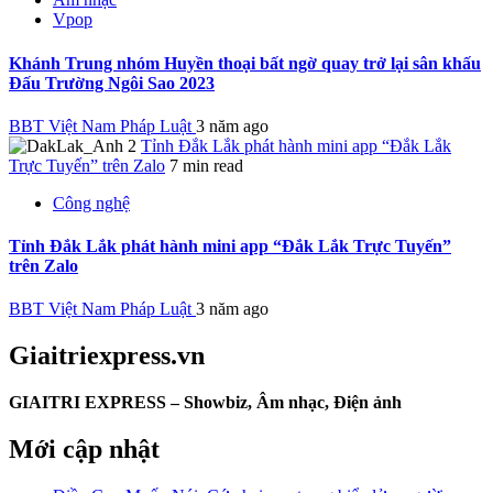
Vpop
Khánh Trung nhóm Huyền thoại bất ngờ quay trở lại sân khấu
Đấu Trường Ngôi Sao 2023
BBT Việt Nam Pháp Luật
3 năm ago
Tỉnh Đắk Lắk phát hành mini app “Đắk Lắk
Trực Tuyến” trên Zalo
7 min read
Công nghệ
Tỉnh Đắk Lắk phát hành mini app “Đắk Lắk Trực Tuyến”
trên Zalo
BBT Việt Nam Pháp Luật
3 năm ago
Giaitriexpress.vn
GIAITRI EXPRESS – Showbiz, Âm nhạc, Điện ảnh
Mới cập nhật