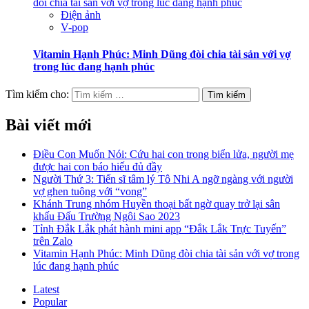
đòi chia tài sản với vợ trong lúc đang hạnh phúc
Điện ảnh
V-pop
Vitamin Hạnh Phúc: Minh Dũng đòi chia tài sản với vợ
trong lúc đang hạnh phúc
Tìm kiếm cho:
Bài viết mới
Điều Con Muốn Nói: Cứu hai con trong biển lửa, người mẹ
được hai con báo hiếu đủ đầy
Người Thứ 3: Tiến sĩ tâm lý Tô Nhi A ngỡ ngàng với người
vợ ghen tuông với “vong”
Khánh Trung nhóm Huyền thoại bất ngờ quay trở lại sân
khấu Đấu Trường Ngôi Sao 2023
Tỉnh Đắk Lắk phát hành mini app “Đắk Lắk Trực Tuyến”
trên Zalo
Vitamin Hạnh Phúc: Minh Dũng đòi chia tài sản với vợ trong
lúc đang hạnh phúc
Latest
Popular