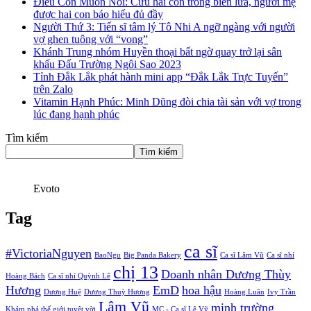
Điều Con Muốn Nói: Cứu hai con trong biển lửa, người mẹ
được hai con báo hiếu đủ đầy
Người Thứ 3: Tiến sĩ tâm lý Tô Nhi A ngỡ ngàng với người
vợ ghen tuông với “vong”
Khánh Trung nhóm Huyền thoại bất ngờ quay trở lại sân
khấu Đấu Trường Ngôi Sao 2023
Tỉnh Đắk Lắk phát hành mini app “Đắk Lắk Trực Tuyến”
trên Zalo
Vitamin Hạnh Phúc: Minh Dũng đòi chia tài sản với vợ trong
lúc đang hạnh phúc
Tìm kiếm
Tìm kiếm
Evoto
Tag
ca sĩ
#VictoriaNguyen
BaoNgu
Big Panda Bakery
Ca sĩ Lâm Vũ
Ca sĩ nhí
chị 13
Doanh nhân Dương Thùy
Hoàng Bách
Ca sĩ nhí Quỳnh Lê
Hương
EmD
hoa hậu
Dương Huệ
Dương Thuỳ Hương
Hoàng Luân
Ivy Trần
Lâm Vũ
minh trường
Khám phá thế giới tuyệt vời
MC - Ca sĩ Lê Vỹ