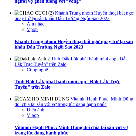
người vợ ghen tuông với “vong”
Khánh Trung nhóm Huyền thoại bất ngờ
quay trở lại sân khấu Đấu Trường Ngôi Sao 2023
Âm nhạc
Vpop
Khánh Trung nhóm Huyền thoại bất ngờ quay trở lại sân
khấu Đấu Trường Ngôi Sao 2023
Tỉnh Đắk Lắk phát hành mini app “Đắk
Lắk Trực Tuyến” trên Zalo
Công nghệ
Tỉnh Đắk Lắk phát hành mini app “Đắk Lắk Trực
Tuyến” trên Zalo
Vitamin Hạnh Phúc: Minh Dũng
đòi chia tài sản với vợ trong lúc đang hạnh phúc
Điện ảnh
V-pop
Vitamin Hạnh Phúc: Minh Dũng đòi chia tài sản với vợ
trong lúc đang hạnh phúc