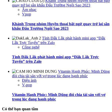
Khánh Trung nhóm Huyền thoại bất ngờ
quay trở lại sân khấu Đấu Trường Ngôi Sao 2023
Âm nhạc
Vpop
Khánh Trung nhóm Huyền thoại bất ngờ quay trở lại sân
khấu Đấu Trường Ngôi Sao 2023
Tỉnh Đắk Lắk phát hành mini app “Đắk
Lắk Trực Tuyến” trên Zalo
Công nghệ
Tỉnh Đắk Lắk phát hành mini app “Đắk Lắk Trực
Tuyến” trên Zalo
Vitamin Hạnh Phúc: Minh Dũng
đòi chia tài sản với vợ trong lúc đang hạnh phúc
Điện ảnh
V-pop
Vitamin Hạnh Phúc: Minh Dũng đòi chia tài sản với vợ
trong lúc đang hạnh phúc
Có thể bạn quan tâm