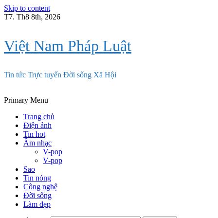
Skip to content
T7. Th8 8th, 2026
Việt Nam Pháp Luật
Tin tức Trực tuyến Đời sống Xã Hội
Primary Menu
Trang chủ
Điện ảnh
Tin hot
Âm nhạc
V-pop
V-pop
Sao
Tin nóng
Công nghệ
Đời sống
Làm đẹp