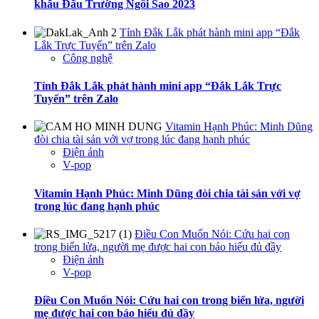
khấu Đấu Trường Ngôi Sao 2023
Tỉnh Đắk Lắk phát hành mini app “Đắk
Lắk Trực Tuyến” trên Zalo
Công nghệ
Tỉnh Đắk Lắk phát hành mini app “Đắk Lắk Trực
Tuyến” trên Zalo
Vitamin Hạnh Phúc: Minh Dũng
đòi chia tài sản với vợ trong lúc đang hạnh phúc
Điện ảnh
V-pop
Vitamin Hạnh Phúc: Minh Dũng đòi chia tài sản với vợ
trong lúc đang hạnh phúc
Điều Con Muốn Nói: Cứu hai con
trong biển lửa, người mẹ được hai con báo hiếu đủ đầy
Điện ảnh
V-pop
Điều Con Muốn Nói: Cứu hai con trong biển lửa, người
mẹ được hai con báo hiếu đủ đầy