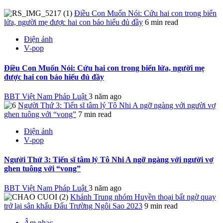
Điều Con Muốn Nói: Cứu hai con trong biển
lửa, người mẹ được hai con báo hiếu đủ đầy
6 min read
Điện ảnh
V-pop
Điều Con Muốn Nói: Cứu hai con trong biển lửa, người mẹ
được hai con báo hiếu đủ đầy
BBT Việt Nam Pháp Luật
3 năm ago
Người Thứ 3: Tiến sĩ tâm lý Tô Nhi A ngỡ ngàng với người vợ
ghen tuông với “vong”
7 min read
Điện ảnh
V-pop
Người Thứ 3: Tiến sĩ tâm lý Tô Nhi A ngỡ ngàng với người vợ
ghen tuông với “vong”
BBT Việt Nam Pháp Luật
3 năm ago
Khánh Trung nhóm Huyền thoại bất ngờ quay
trở lại sân khấu Đấu Trường Ngôi Sao 2023
9 min read
Âm nhạc