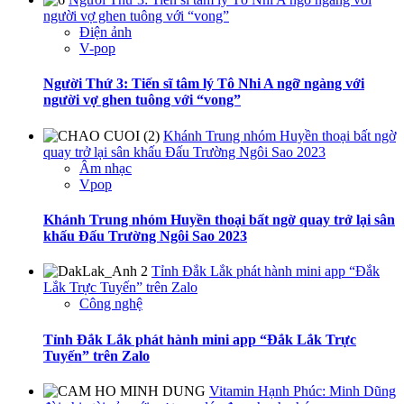
người vợ ghen tuông với “vong”
Điện ảnh
V-pop
Người Thứ 3: Tiến sĩ tâm lý Tô Nhi A ngỡ ngàng với
người vợ ghen tuông với “vong”
Khánh Trung nhóm Huyền thoại bất ngờ
quay trở lại sân khấu Đấu Trường Ngôi Sao 2023
Âm nhạc
Vpop
Khánh Trung nhóm Huyền thoại bất ngờ quay trở lại sân
khấu Đấu Trường Ngôi Sao 2023
Tỉnh Đắk Lắk phát hành mini app “Đắk
Lắk Trực Tuyến” trên Zalo
Công nghệ
Tỉnh Đắk Lắk phát hành mini app “Đắk Lắk Trực
Tuyến” trên Zalo
Vitamin Hạnh Phúc: Minh Dũng