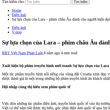
Tìm kiếm cho:
Home
Điện ảnh
Sự lựa chọn của Lara – phim châu Âu dành cho người hiện đại
Điện ảnh
V-pop
Sự lựa chọn của Lara – phim châu Âu dành
BBT Việt Nam Pháp Luật
8 năm ago
4 min read
Xuất hiện bộ phim truyền hình mới toanh Sự lựa chọn của Lara 
Một tác phẩm truyền hình nổi tiếng của vùng đất Croatia xinh đẹp v
được đánh giá là một trong những bộ phim truyền hình ăn khách nhất
Hội nhập cùng thị hiếu xem phim quốc tế
Việc đón những tác phẩm điện ảnh, truyền hình quốc tế vào thị trườn
Việt có thể nắm bắt được thị hiếu, góc nhìn điện ảnh quốc tế qua Sự 