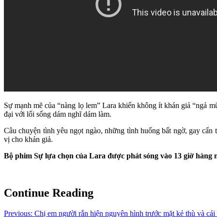
Sự mạnh mẽ của “nàng lọ lem” Lara khiến không ít khán giả “ngả mũ”
đại với lối sống dám nghĩ dám làm.
Câu chuyện tình yêu ngọt ngào, những tình huống bất ngờ, gay cấn 
vị cho khán giả.
Bộ phim Sự lựa chọn của Lara được phát sóng vào 13 giờ hàng 
Continue Reading
Previous:
Chị em người rắn hiện nguyên hình trước mặt kẻ thù và cái 