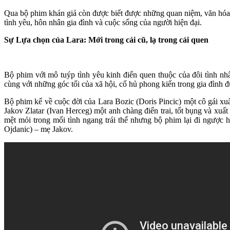
Qua bộ phim khán giả còn được biết được những quan niệm, văn hóa, 
tình yêu, hôn nhân gia đình và cuộc sống của người hiện đại.
Sự Lựa chọn của Lara: Mới trong cái cũ, lạ trong cái quen
Bộ phim với mô tuýp tình yêu kinh điển quen thuộc của đôi tình nhâ
cùng với những góc tối của xã hội, cổ hủ phong kiến trong gia đình 
Bộ phim kể về cuộc đời của Lara Bozic (Doris Pincic) một cô gái xuấ
Jakov Zlatar (Ivan Herceg) một anh chàng điển trai, tốt bụng và xuất
mệt mỏi trong mối tình ngang trái thế nhưng bộ phim lại đi ngược h
Ojdanic) – mẹ Jakov.