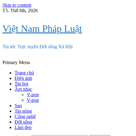
Skip to content
T5. Th8 6th, 2026
Việt Nam Pháp Luật
Tin tức Trực tuyến Đời sống Xã Hội
Primary Menu
Trang chủ
Điện ảnh
Tin hot
Âm nhạc
V-pop
V-pop
Sao
Tin nóng
Công nghệ
Đời sống
Làm đẹp