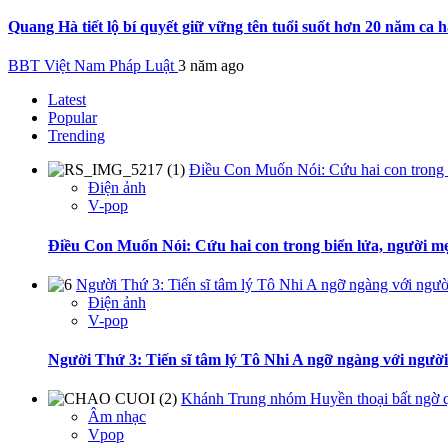
Quang Hà tiết lộ bí quyết giữ vững tên tuổi suốt hơn 20 năm ca h
BBT Việt Nam Pháp Luật
3 năm ago
Latest
Popular
Trending
Điều Con Muốn Nói: Cứu hai con trong b
Điện ảnh
V-pop
Điều Con Muốn Nói: Cứu hai con trong biển lửa, người mẹ
Người Thứ 3: Tiến sĩ tâm lý Tô Nhi A ngỡ ngàng với ngườ
Điện ảnh
V-pop
Người Thứ 3: Tiến sĩ tâm lý Tô Nhi A ngỡ ngàng với ngườ
Khánh Trung nhóm Huyền thoại bất ngờ q
Âm nhạc
Vpop