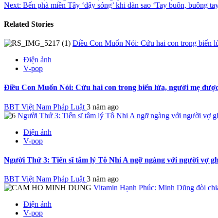
Next:
Bến phà miền Tây ‘dậy sóng’ khi dàn sao ‘Tay buôn, buông ta
Related Stories
Điều Con Muốn Nói: Cứu hai con trong biển lử
Điện ảnh
V-pop
Điều Con Muốn Nói: Cứu hai con trong biển lửa, người mẹ được
BBT Việt Nam Pháp Luật
3 năm ago
Người Thứ 3: Tiến sĩ tâm lý Tô Nhi A ngỡ ngàng với người vợ g
Điện ảnh
V-pop
Người Thứ 3: Tiến sĩ tâm lý Tô Nhi A ngỡ ngàng với người vợ g
BBT Việt Nam Pháp Luật
3 năm ago
Vitamin Hạnh Phúc: Minh Dũng đòi chia 
Điện ảnh
V-pop