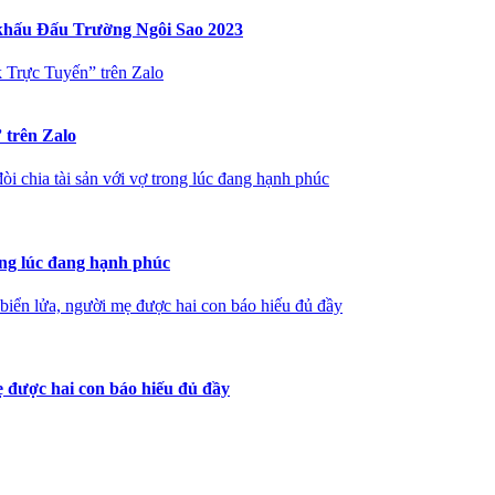
 khấu Đấu Trường Ngôi Sao 2023
 Trực Tuyến” trên Zalo
 trên Zalo
 chia tài sản với vợ trong lúc đang hạnh phúc
ong lúc đang hạnh phúc
iển lửa, người mẹ được hai con báo hiếu đủ đầy
 được hai con báo hiếu đủ đầy