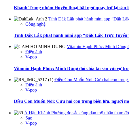
Khánh Trung nhóm Huyền thoại bất ngờ quay trở lại sân
Tỉnh Đắk Lắk phát hành mini app “Đắk Lắk
Công nghệ
Tỉnh Đắk Lắk phát hành mini app “Đắk Lắk Trực Tuyến”
Vitamin Hạnh Phúc: Minh Dũng đòi
Điện ảnh
V-pop
Vitamin Hạnh Phúc: Minh Dũng đòi chia tài sản với vợ tr
Điều Con Muốn Nói: Cứu hai con trong b
Điện ảnh
V-pop
Điều Con Muốn Nói: Cứu hai con trong biển lửa, người mẹ
Á Hậu Khánh Phương đọ sắc cùng dàn mỹ nhân thảm đỏ
Sao
V-pop