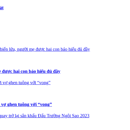
át
iển lửa, người mẹ được hai con báo hiếu đủ đầy
 được hai con báo hiếu đủ đầy
i vợ ghen tuông với “vong”
i vợ ghen tuông với “vong”
uay trở lại sân khấu Đấu Trường Ngôi Sao 2023