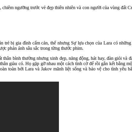
chiêm ngưỡng trước vẻ đẹp thiên nhiên và con người của vùng đất Croa
n trẻ bị gia đình cấm cản, thế nhưng Sự lựa chọn của Lara có những đ
được phản ánh sâu sắc trong từng thước phim.
t thân bình thường nhưng xinh đẹp, năng động, hát hay, đàn giỏi và đặc
 thân giàu có. Họ gặp gỡ nhau một cách tình cờ để rồi gắn kết bằng mộ
oàn toàn bởi Lara và Jakov mãnh liệt sống và bảo vệ cho tình yêu bấ