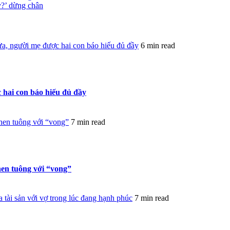
y?’ dừng chân
a, người mẹ được hai con báo hiếu đủ đầy
6 min read
 hai con báo hiếu đủ đầy
hen tuông với “vong”
7 min read
hen tuông với “vong”
tài sản với vợ trong lúc đang hạnh phúc
7 min read