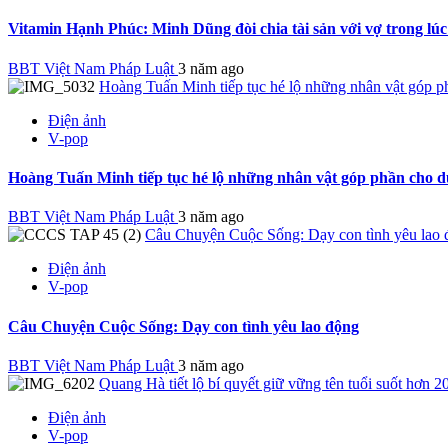
Vitamin Hạnh Phúc: Minh Dũng đòi chia tài sản với vợ trong lú
BBT Việt Nam Pháp Luật
3 năm ago
Hoàng Tuấn Minh tiếp tục hé lộ những nhân vật góp 
Điện ảnh
V-pop
Hoàng Tuấn Minh tiếp tục hé lộ những nhân vật góp phần cho 
BBT Việt Nam Pháp Luật
3 năm ago
Câu Chuyện Cuộc Sống: Dạy con tình yêu lao 
Điện ảnh
V-pop
Câu Chuyện Cuộc Sống: Dạy con tình yêu lao động
BBT Việt Nam Pháp Luật
3 năm ago
Quang Hà tiết lộ bí quyết giữ vững tên tuổi suốt hơn 2
Điện ảnh
V-pop