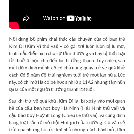
Nội dung bộ phim khai thác câu chuyện của cô bạn trẻ
Kim Di (Kim Vi thủ vai) – cô gái trẻ luôn luôn bị lu mờ,
hình mẫu điển hình cho sự tầm thường và hay bị thất bại
từ thuở đi học cho đến lúc trưởng thành. Tuy nhiên, sau
một đêm định mệnh, cô có khả năng quay trở về quá khứ
cách đó 5 năm để trải nghiệm tuổi trẻ một lần nữa. Lúc
này, cô chỉ mới là cô bé học sinh lớp 11A2 nhưng tâm hồn
lại là của một người trưởng thành 23 tuổi.
Sau khi trở về quá khứ, Kim Di lại bị xoáy vào mối quan
hệ của cậu bạn hot boy Hà Ninh (Hải Ninh thủ vai) và
cậu bad boy Huỳnh Long (Chiêu Lê thủ vai), và cùng dính
hàng loạt rắc rối với hội Hot girl của trường. Cô vẫn sẽ
trải qua những hồi ức khi nhỏ nhưng cách hành xử, tâm