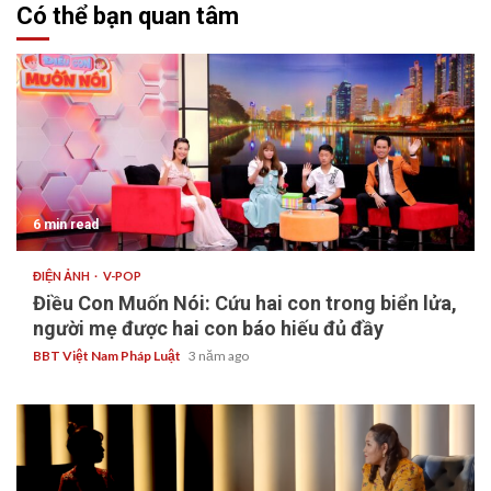
Có thể bạn quan tâm
6 min read
ĐIỆN ẢNH
V-POP
Điều Con Muốn Nói: Cứu hai con trong biển lửa,
người mẹ được hai con báo hiếu đủ đầy
BBT Việt Nam Pháp Luật
3 năm ago