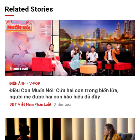
Related Stories
6 min read
ĐIỆN ẢNH
V-POP
Điều Con Muốn Nói: Cứu hai con trong biển lửa,
người mẹ được hai con báo hiếu đủ đầy
BBT Việt Nam Pháp Luật
3 năm ago