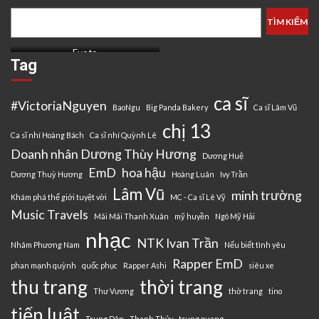
TÌM KIẾM
Evoto
Tag
ca sĩ
#VictoriaNguyen
BaoNgu
Big Panda Bakery
Ca sĩ Lâm Vũ
chị 13
Ca sĩ nhí Hoàng Bách
Ca sĩ nhí Quỳnh Lê
Doanh nhân Dương Thùy Hương
Dương Huệ
EmD
hoa hậu
Dương Thuỳ Hương
Hoàng Luân
Ivy Trần
Lâm Vũ
minh trường
Khám phá thế giới tuyệt vời
MC - Ca sĩ Lê Vỹ
Music Travels
Mãi Mãi Thanh Xuân
mỹ huyền
Ngô Mỹ Hải
nhạc
NTK Ivan Trần
Nhâm Phương Nam
Nếu biết tình yêu
Rapper EmD
phan mạnh quỳnh
quốc phục
Rapper Ashi
siêu xe
thu trang
thời trang
Thư Vương
thờ trang
tino
tiến luật
Trung Dân - Thanh Thủy
trung quang