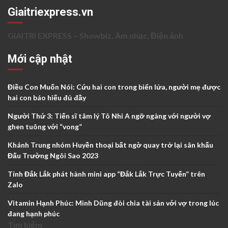
Giaitriexpress.vn
GIAITRI EXPRESS – Showbiz, Âm nhạc, Điện ảnh
Mới cập nhật
Điều Con Muốn Nói: Cứu hai con trong biển lửa, người mẹ được
hai con báo hiếu đủ đầy
Người Thứ 3: Tiến sĩ tâm lý Tô Nhi A ngỡ ngàng với người vợ
ghen tuông với “vong”
Khánh Trung nhóm Huyền thoại bất ngờ quay trở lại sân khấu
Đấu Trường Ngôi Sao 2023
Tỉnh Đắk Lắk phát hành mini app “Đắk Lắk Trực Tuyến” trên
Zalo
Vitamin Hạnh Phúc: Minh Dũng đòi chia tài sản với vợ trong lúc
đang hạnh phúc
Tìm kiếm