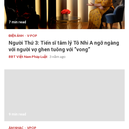
7 min read
ĐIỆN ẢNH
V-POP
Người Thứ 3: Tiến sĩ tâm lý Tô Nhi A ngỡ ngàng
với người vợ ghen tuông với “vong”
BBT Việt Nam Pháp Luật
3 năm ago
9 min read
ÂM NHẠC
VPOP