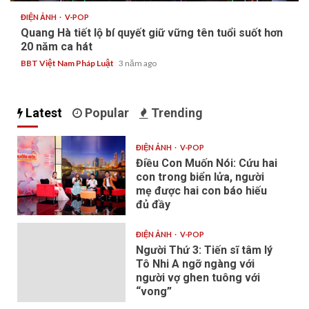
ĐIỆN ẢNH
V-POP
Quang Hà tiết lộ bí quyết giữ vững tên tuổi suốt hơn
20 năm ca hát
BBT Việt Nam Pháp Luật
3 năm ago
Latest
Popular
Trending
ĐIỆN ẢNH
V-POP
Điều Con Muốn Nói: Cứu hai
con trong biển lửa, người
mẹ được hai con báo hiếu
đủ đầy
ĐIỆN ẢNH
V-POP
Người Thứ 3: Tiến sĩ tâm lý
Tô Nhi A ngỡ ngàng với
người vợ ghen tuông với
“vong”