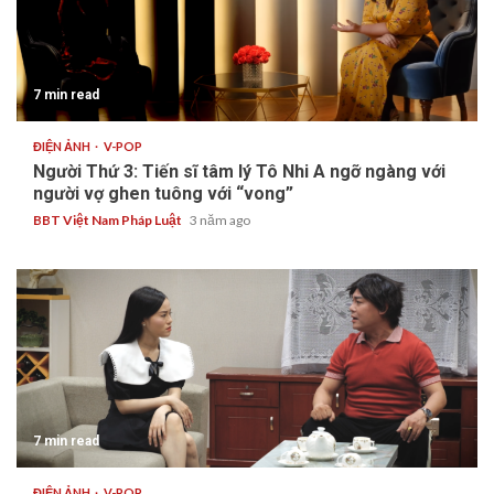
7 min read
ĐIỆN ẢNH
V-POP
Người Thứ 3: Tiến sĩ tâm lý Tô Nhi A ngỡ ngàng với
người vợ ghen tuông với “vong”
BBT Việt Nam Pháp Luật
3 năm ago
7 min read
ĐIỆN ẢNH
V-POP