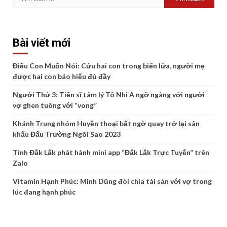
kiếm
cho:
Bài viết mới
Điều Con Muốn Nói: Cứu hai con trong biển lửa, người mẹ
được hai con báo hiếu đủ đầy
Người Thứ 3: Tiến sĩ tâm lý Tô Nhi A ngỡ ngàng với người
vợ ghen tuông với “vong”
Khánh Trung nhóm Huyền thoại bất ngờ quay trở lại sân
khấu Đấu Trường Ngôi Sao 2023
Tỉnh Đắk Lắk phát hành mini app “Đắk Lắk Trực Tuyến” trên
Zalo
Vitamin Hạnh Phúc: Minh Dũng đòi chia tài sản với vợ trong
lúc đang hạnh phúc