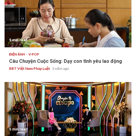
9 min read
ĐIỆN ẢNH
V-POP
Câu Chuyện Cuộc Sống: Dạy con tình yêu lao động
BBT Việt Nam Pháp Luật
3 năm ago
5 min read