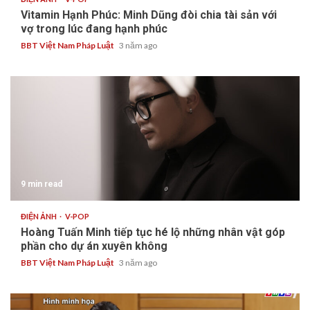
Vitamin Hạnh Phúc: Minh Dũng đòi chia tài sản với
vợ trong lúc đang hạnh phúc
BBT Việt Nam Pháp Luật
3 năm ago
9 min read
ĐIỆN ẢNH
V-POP
Hoàng Tuấn Minh tiếp tục hé lộ những nhân vật góp
phần cho dự án xuyên không
BBT Việt Nam Pháp Luật
3 năm ago