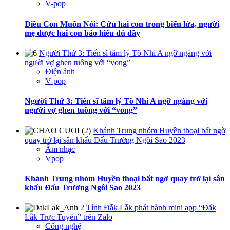
V-pop
Điều Con Muốn Nói: Cứu hai con trong biển lửa, người
mẹ được hai con báo hiếu đủ đầy
Người Thứ 3: Tiến sĩ tâm lý Tô Nhi A ngỡ ngàng với
người vợ ghen tuông với “vong”
Điện ảnh
V-pop
Người Thứ 3: Tiến sĩ tâm lý Tô Nhi A ngỡ ngàng với
người vợ ghen tuông với “vong”
Khánh Trung nhóm Huyền thoại bất ngờ
quay trở lại sân khấu Đấu Trường Ngôi Sao 2023
Âm nhạc
Vpop
Khánh Trung nhóm Huyền thoại bất ngờ quay trở lại sân
khấu Đấu Trường Ngôi Sao 2023
Tỉnh Đắk Lắk phát hành mini app “Đắk
Lắk Trực Tuyến” trên Zalo
Công nghệ