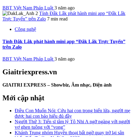
BBT Việt Nam Pháp Luật
3 năm ago
Tỉnh Đắk Lắk phát hành mini app “Đắk Lắk
Trực Tuyến” trên Zalo
7 min read
Công nghệ
Tỉnh Đắk Lắk phát hành mini app “Đắk Lắk Trực Tuyến”
trên Zalo
BBT Việt Nam Pháp Luật
3 năm ago
Giaitriexpress.vn
GIAITRI EXPRESS – Showbiz, Âm nhạc, Điện ảnh
Mới cập nhật
Điều Con Muốn Nói: Cứu hai con trong biển lửa, người mẹ
được hai con báo hiếu đủ đầy
Người Thứ 3: Tiến sĩ tâm lý Tô Nhi A ngỡ ngàng với người
vợ ghen tuông với “vong”
Khánh Trung nhóm Huyền thoại bất ngờ quay trở lại sân