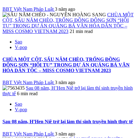
BBT Việt Nam Pháp Luật
3 năm ago
CHÙA MỘT
CỘT, SẤU NĂM CHÈO, TRỐNG ĐỒNG ĐÔNG SƠN “HỘI
TỤ” TRONG DỰ ÁN QUẢNG BÁ VĂN HÓA DÂN TỘC –
MISS COSMO VIETNAM 2023
21 min read
Sao
V-pop
CHÙA MỘT CỘT, SẤU NĂM CHÈO, TRỐNG ĐỒNG
ĐÔNG SƠN “HỘI TỤ” TRONG DỰ ÁN QUẢNG BÁ VĂN
HÓA DÂN TỘC – MISS COSMO VIETNAM 2023
BBT Việt Nam Pháp Luật
3 năm ago
Sau 08 năm, H’Hen Niê trở lại làm thí sinh truyền hình
thực tế
6 min read
Sao
V-pop
Sau 08 năm, H’Hen Niê trở lại làm thí sinh truyền hình thực tế
BBT Việt Nam Pháp Luật
3 năm ago