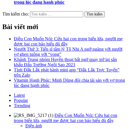
trong lúc đang hạnh phúc
Tìm kiếm cho:
Bài viết mới
Điều Con Muốn Nói: Cứu hai con trong biển lửa, người mẹ
được hai con báo hiếu đủ đầy
Người Thứ 3: Tiến sĩ tâm lý Tô Nhi A ngỡ ngàng với người
vợ ghen tuông với “vong”
Khánh Trung nhóm Huyền thoại bất ngờ quay trở lại sân
khấu Đấu Trường Ngôi Sao 2023
Tỉnh Đắk Lắk phát hành mini app “Đắk Lắk Trực Tuyến”
trên Zalo
Vitamin Hạnh Phúc: Minh Dũng đòi chia tài sản với vợ trong
lúc đang hạnh phúc
Latest
Popular
Trending
Điều Con Muốn Nói: Cứu hai con
trong biển lửa, người mẹ được hai con báo hiếu đủ đầy
Điện ảnh