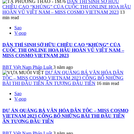
DÀN THÍ SINH SỞ HỮU
CHIỀU CAO “KHỦNG” CỦA CUỘC THI ONLINE HOA HẬU
HOÀN VŨ VIỆT NAM – MISS COSMO VIETNAM 2023
13
min read
Sao
V-pop
DÀN THÍ SINH SỞ HỮU CHIỀU CAO “KHỦNG” CỦA
CUỘC THI ONLINE HOA HẬU HOÀN VŨ VIỆT NAM –
MISS COSMO VIETNAM 2023
BBT Việt Nam Pháp Luật
3 năm ago
DỰ ÁN QUẢNG BÁ VĂN HÓA DÂN
TỘC – MISS COSMO VIETNAM 2023 CÔNG BỐ NHỮNG
BÀI THI ĐẦU TIÊN ẤN TƯỢNG ĐẦU TIÊN
16 min read
Sao
V-pop
DỰ ÁN QUẢNG BÁ VĂN HÓA DÂN TỘC – MISS COSMO
VIETNAM 2023 CÔNG BỐ NHỮNG BÀI THI ĐẦU TIÊN
ẤN TƯỢNG ĐẦU TIÊN
BBT Việt Nam Pháp Luật
3 năm ago