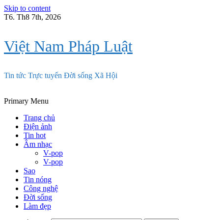
Skip to content
T6. Th8 7th, 2026
Việt Nam Pháp Luật
Tin tức Trực tuyến Đời sống Xã Hội
Primary Menu
Trang chủ
Điện ảnh
Tin hot
Âm nhạc
V-pop
V-pop
Sao
Tin nóng
Công nghệ
Đời sống
Làm đẹp