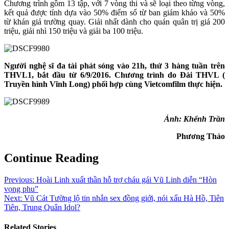
Chương trình gồm 13 tập, với 7 vòng thi và sẽ loại theo từng vòng,
kết quả được tính dựa vào 50% điểm số từ ban giám khảo và 50%
từ khán giả trường quay. Giải nhất dành cho quán quân trị giá 200
triệu, giải nhì 150 triệu và giải ba 100 triệu.
Người nghệ sĩ đa tài phát sóng vào 21h, thứ 3 hàng tuần trên
THVL1, bắt đầu từ 6/9/2016. Chương trình do Đài THVL (
Truyền hình Vĩnh Long) phối hợp cùng Vietcomfilm thực hiện.
Ảnh: Khểnh Trầ
n
Phương Thảo
Continue Reading
Previous:
Hoài Linh xuất thần hỗ trợ cháu gái Vũ Linh diễn “Hòn
vọng phu”
Next:
Vũ Cát Tường lộ tin nhắn sex đồng giới, nói xấu Hà Hồ, Tiên
Tiên, Trung Quân Idol?
Related Stories