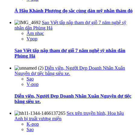
Á Hậu Khánh Phương đọ sắc cùng dàn mỹ nhân thảm đỏ
Sao Việt tấp nập tham dự giỗ 7 năm nghệ sỹ
nhân dân Phùng Há
Âm nhạc
Vpop
Sao Việt tấp nập tham dự giỗ 7 năm nghệ sỹ nhân dân
Phùng Há
Diễn viên, Người Đẹp Doanh Nhân Xuân
Nguyên dự tiệc bằng siêu xe.
Sao
V-pop
Diễn viên, Người Đẹp Doanh Nhân Xuân Nguyên dự tiệc
bằng siêu xe.
Sex trên truyền hình, Hoa hậu
Anh bị truất vương miện
K-pop
Sao