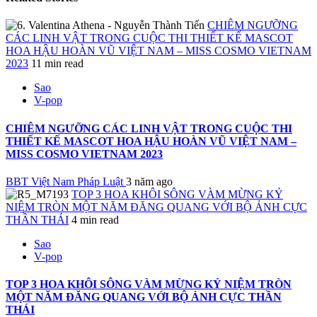
CHIÊM NGƯỠNG
CÁC LINH VẬT TRONG CUỘC THI THIẾT KẾ MASCOT
HOA HẬU HOÀN VŨ VIỆT NAM – MISS COSMO VIETNAM
2023
11 min read
Sao
V-pop
CHIÊM NGƯỠNG CÁC LINH VẬT TRONG CUỘC THI
THIẾT KẾ MASCOT HOA HẬU HOÀN VŨ VIỆT NAM –
MISS COSMO VIETNAM 2023
BBT Việt Nam Pháp Luật
3 năm ago
TOP 3 HOA KHÔI SÔNG VÀM MỪNG KỶ
NIỆM TRÒN MỘT NĂM ĐĂNG QUANG VỚI BỘ ẢNH CỰC
THẦN THÁI
4 min read
Sao
V-pop
TOP 3 HOA KHÔI SÔNG VÀM MỪNG KỶ NIỆM TRÒN
MỘT NĂM ĐĂNG QUANG VỚI BỘ ẢNH CỰC THẦN
THÁI