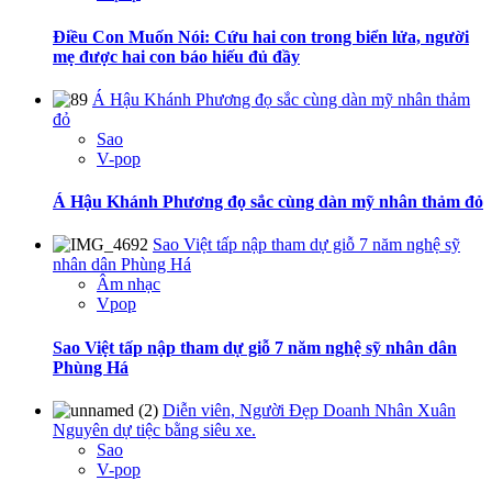
Điều Con Muốn Nói: Cứu hai con trong biển lửa, người
mẹ được hai con báo hiếu đủ đầy
Á Hậu Khánh Phương đọ sắc cùng dàn mỹ nhân thảm
đỏ
Sao
V-pop
Á Hậu Khánh Phương đọ sắc cùng dàn mỹ nhân thảm đỏ
Sao Việt tấp nập tham dự giỗ 7 năm nghệ sỹ
nhân dân Phùng Há
Âm nhạc
Vpop
Sao Việt tấp nập tham dự giỗ 7 năm nghệ sỹ nhân dân
Phùng Há
Diễn viên, Người Đẹp Doanh Nhân Xuân
Nguyên dự tiệc bằng siêu xe.
Sao
V-pop