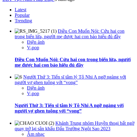
Latest
Popular
Trending
Điều Con Muốn Nói: Cứu hai con
trong biển lửa, người mẹ được hai con báo hiếu đủ đầy
Điện ảnh
V-pop
Điều Con Muốn Nói: Cứu hai con trong biển lửa, người
mẹ được hai con báo hiếu đủ đầy
Người Thứ 3: Tiến sĩ tâm lý Tô Nhi A ngỡ ngàng với
người vợ ghen tuông với “vong”
Điện ảnh
V-pop
Người Thứ 3: Tiến sĩ tâm lý Tô Nhi A ngỡ ngàng với
người vợ ghen tuông với “vong”
Khánh Trung nhóm Huyền thoại bất ngờ
quay trở lại sân khấu Đấu Trường Ngôi Sao 2023
Âm nhạc