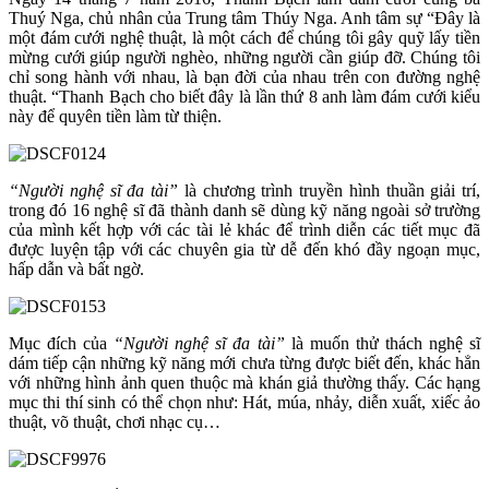
Thuý Nga, chủ nhân của Trung tâm Thúy Nga. Anh tâm sự “Đây là
một đám cưới nghệ thuật, là một cách để chúng tôi gây quỹ lấy tiền
mừng cưới giúp người nghèo, những người cần giúp đỡ. Chúng tôi
chỉ song hành với nhau, là bạn đời của nhau trên con đường nghệ
thuật. “Thanh Bạch cho biết đây là lần thứ 8 anh làm đám cưới kiểu
này để quyên tiền làm từ thiện.
“Người nghệ sĩ đa tài”
là chương trình truyền hình thuần giải trí,
trong đó 16 nghệ sĩ đã thành danh sẽ dùng kỹ năng ngoài sở trường
của mình kết hợp với các tài lẻ khác để trình diễn các tiết mục đã
được luyện tập với các chuyên gia từ dễ đến khó đầy ngoạn mục,
hấp dẫn và bất ngờ.
Mục đích của
“Người nghệ sĩ đa tài”
là muốn thử thách nghệ sĩ
dám tiếp cận những kỹ năng mới chưa từng được biết đến, khác hẳn
với những hình ảnh quen thuộc mà khán giả thường thấy. Các hạng
mục thi thí sinh có thể chọn như: Hát, múa, nhảy, diễn xuất, xiếc ảo
thuật, võ thuật, chơi nhạc cụ…