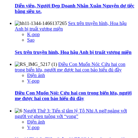
Diễn viên, Người Đẹp Doanh Nhân Xuân Nguyên dự tiệc
bằng siêu xe.
Sex trên truyền hình, Hoa hậu
Anh bị truất vương miện
K-pop
Sao
Sex trên truyền hình, Hoa hậu Anh bị truất vương miện
Điều Con Muốn Nói: Cứu hai con
trong biển lửa, người mẹ được hai con báo hiếu đủ đầy
Điện ảnh
V-pop
Điều Con Muốn Nói: Cứu hai con trong biển lửa, người
mẹ được hai con báo hiếu đủ đầy
Người Thứ 3: Tiến sĩ tâm lý Tô Nhi A ngỡ ngàng với
người vợ ghen tuông với “vong”
Điện ảnh
V-pop