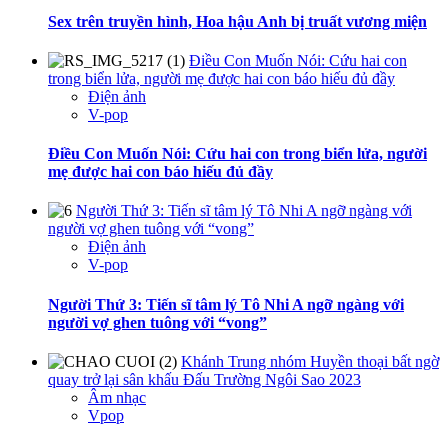
Sex trên truyền hình, Hoa hậu Anh bị truất vương miện
Điều Con Muốn Nói: Cứu hai con
trong biển lửa, người mẹ được hai con báo hiếu đủ đầy
Điện ảnh
V-pop
Điều Con Muốn Nói: Cứu hai con trong biển lửa, người
mẹ được hai con báo hiếu đủ đầy
Người Thứ 3: Tiến sĩ tâm lý Tô Nhi A ngỡ ngàng với
người vợ ghen tuông với “vong”
Điện ảnh
V-pop
Người Thứ 3: Tiến sĩ tâm lý Tô Nhi A ngỡ ngàng với
người vợ ghen tuông với “vong”
Khánh Trung nhóm Huyền thoại bất ngờ
quay trở lại sân khấu Đấu Trường Ngôi Sao 2023
Âm nhạc
Vpop