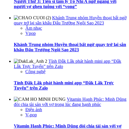
Người Thứ 3: Tiến sĩ tâm lý Tô Nhi A ngỡ ngàng với
người vợ ghen tuông với “vong”
Khánh Trung nhóm Huyền thoại bất ngờ
quay trở lại sân khấu Đấu Trường Ngôi Sao 2023
Âm nhạc
Vpop
Khánh Trung nhóm Huyền thoại bất ngờ quay trở lại sân
khấu Đấu Trường Ngôi Sao 2023
Tỉnh Đắk Lắk phát hành mini app “Đắk
Lắk Trực Tuyến” trên Zalo
Công nghệ
Tỉnh Đắk Lắk phát hành mini app “Đắk Lắk Trực
Tuyến” trên Zalo
Vitamin Hạnh Phúc: Minh Dũng
đòi chia tài sản với vợ trong lúc đang hạnh phúc
Điện ảnh
V-pop
Vitamin Hạnh Phúc: Minh Dũng đòi chia tài sản với vợ