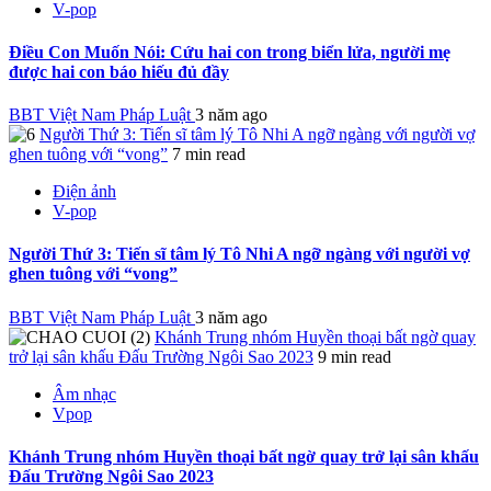
V-pop
Điều Con Muốn Nói: Cứu hai con trong biển lửa, người mẹ
được hai con báo hiếu đủ đầy
BBT Việt Nam Pháp Luật
3 năm ago
Người Thứ 3: Tiến sĩ tâm lý Tô Nhi A ngỡ ngàng với người vợ
ghen tuông với “vong”
7 min read
Điện ảnh
V-pop
Người Thứ 3: Tiến sĩ tâm lý Tô Nhi A ngỡ ngàng với người vợ
ghen tuông với “vong”
BBT Việt Nam Pháp Luật
3 năm ago
Khánh Trung nhóm Huyền thoại bất ngờ quay
trở lại sân khấu Đấu Trường Ngôi Sao 2023
9 min read
Âm nhạc
Vpop
Khánh Trung nhóm Huyền thoại bất ngờ quay trở lại sân khấu
Đấu Trường Ngôi Sao 2023