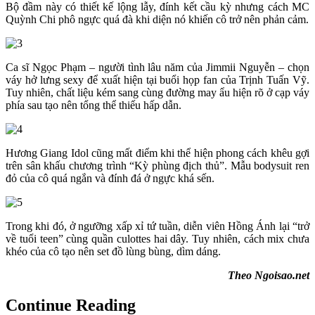
Bộ đầm này có thiết kế lộng lẫy, đính kết cầu kỳ nhưng cách MC
Quỳnh Chi phô ngực quá đà khi diện nó khiến cô trở nên phản cảm.
Ca sĩ Ngọc Phạm – người tình lâu năm của Jimmii Nguyễn – chọn
váy hở lưng sexy để xuất hiện tại buổi họp fan của Trịnh Tuấn Vỹ.
Tuy nhiên, chất liệu kém sang cùng đường may ẩu hiện rõ ở cạp váy
phía sau tạo nên tổng thể thiếu hấp dẫn.
Hương Giang Idol cũng mất điểm khi thể hiện phong cách khêu gợi
trên sân khấu chương trình “Kỳ phùng địch thủ”. Mẫu bodysuit ren
đỏ của cô quá ngắn và đính đá ở ngực khá sến.
Trong khi đó, ở ngưỡng xấp xỉ tứ tuần, diễn viên Hồng Ánh lại “trở
về tuổi teen” cùng quần culottes hai dây. Tuy nhiên, cách mix chưa
khéo của cô tạo nên set đồ lùng bùng, dìm dáng.
Theo Ngoisao.net
Continue Reading