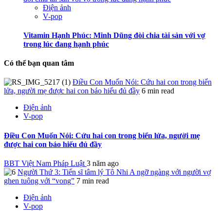
Điện ảnh
V-pop
Vitamin Hạnh Phúc: Minh Dũng đòi chia tài sản với vợ
trong lúc đang hạnh phúc
Có thể bạn quan tâm
Điều Con Muốn Nói: Cứu hai con trong biển
lửa, người mẹ được hai con báo hiếu đủ đầy
6 min read
Điện ảnh
V-pop
Điều Con Muốn Nói: Cứu hai con trong biển lửa, người mẹ
được hai con báo hiếu đủ đầy
BBT Việt Nam Pháp Luật
3 năm ago
Người Thứ 3: Tiến sĩ tâm lý Tô Nhi A ngỡ ngàng với người vợ
ghen tuông với “vong”
7 min read
Điện ảnh
V-pop