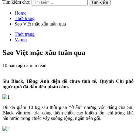
Tìm kiếm cho:
Home
Thời trang
Sao Việt mặc xấu tuần qua
Thời trang
V-pop
Sao Việt mặc xấu tuần qua
10 năm ago
2 min read
Siu Black, Hồng Ánh diện đồ chưa tinh tế, Quỳnh Chi phô
ngực quá đà dẫn đến phản cảm.
Dù đã giảm 10 kg sau thời gian “ở ẩn” nhưng vóc dáng của Siu
Black vẫn tròn trịa, cộng thêm chiều cao khiêm tốn, chị trông khá
hài hước trong chiếc váy suông rộng, ngắn trên gối.