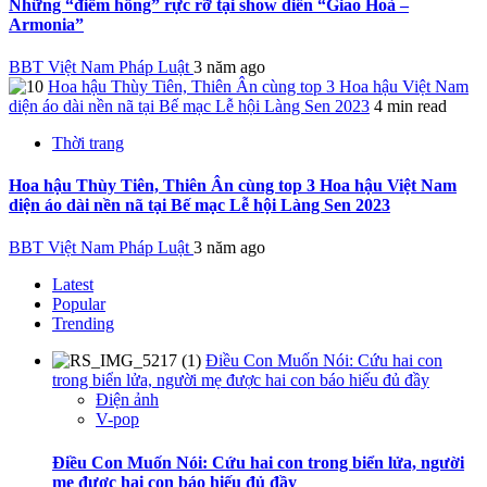
Những “điểm hồng” rực rỡ tại show diễn “Giao Hoà –
Armonia”
BBT Việt Nam Pháp Luật
3 năm ago
Hoa hậu Thùy Tiên, Thiên Ân cùng top 3 Hoa hậu Việt Nam
diện áo dài nền nã tại Bế mạc Lễ hội Làng Sen 2023
4 min read
Thời trang
Hoa hậu Thùy Tiên, Thiên Ân cùng top 3 Hoa hậu Việt Nam
diện áo dài nền nã tại Bế mạc Lễ hội Làng Sen 2023
BBT Việt Nam Pháp Luật
3 năm ago
Latest
Popular
Trending
Điều Con Muốn Nói: Cứu hai con
trong biển lửa, người mẹ được hai con báo hiếu đủ đầy
Điện ảnh
V-pop
Điều Con Muốn Nói: Cứu hai con trong biển lửa, người
mẹ được hai con báo hiếu đủ đầy