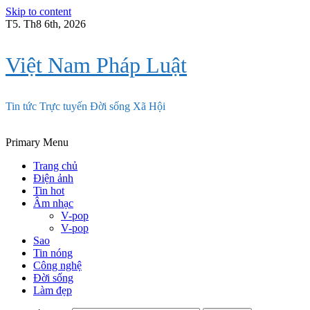
Skip to content
T5. Th8 6th, 2026
Việt Nam Pháp Luật
Tin tức Trực tuyến Đời sống Xã Hội
Primary Menu
Trang chủ
Điện ảnh
Tin hot
Âm nhạc
V-pop
V-pop
Sao
Tin nóng
Công nghệ
Đời sống
Làm đẹp