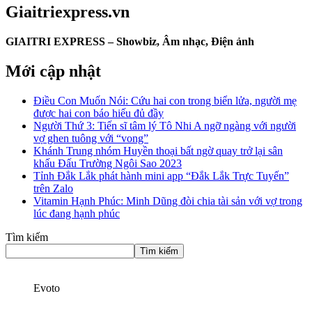
Giaitriexpress.vn
GIAITRI EXPRESS – Showbiz, Âm nhạc, Điện ảnh
Mới cập nhật
Điều Con Muốn Nói: Cứu hai con trong biển lửa, người mẹ
được hai con báo hiếu đủ đầy
Người Thứ 3: Tiến sĩ tâm lý Tô Nhi A ngỡ ngàng với người
vợ ghen tuông với “vong”
Khánh Trung nhóm Huyền thoại bất ngờ quay trở lại sân
khấu Đấu Trường Ngôi Sao 2023
Tỉnh Đắk Lắk phát hành mini app “Đắk Lắk Trực Tuyến”
trên Zalo
Vitamin Hạnh Phúc: Minh Dũng đòi chia tài sản với vợ trong
lúc đang hạnh phúc
Tìm kiếm
Tìm kiếm
Evoto