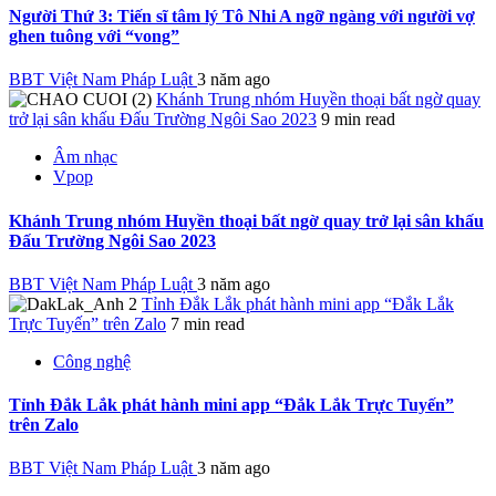
Người Thứ 3: Tiến sĩ tâm lý Tô Nhi A ngỡ ngàng với người vợ
ghen tuông với “vong”
BBT Việt Nam Pháp Luật
3 năm ago
Khánh Trung nhóm Huyền thoại bất ngờ quay
trở lại sân khấu Đấu Trường Ngôi Sao 2023
9 min read
Âm nhạc
Vpop
Khánh Trung nhóm Huyền thoại bất ngờ quay trở lại sân khấu
Đấu Trường Ngôi Sao 2023
BBT Việt Nam Pháp Luật
3 năm ago
Tỉnh Đắk Lắk phát hành mini app “Đắk Lắk
Trực Tuyến” trên Zalo
7 min read
Công nghệ
Tỉnh Đắk Lắk phát hành mini app “Đắk Lắk Trực Tuyến”
trên Zalo
BBT Việt Nam Pháp Luật
3 năm ago