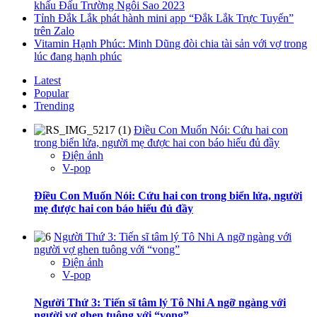
khấu Đấu Trường Ngôi Sao 2023
Tỉnh Đắk Lắk phát hành mini app “Đắk Lắk Trực Tuyến”
trên Zalo
Vitamin Hạnh Phúc: Minh Dũng đòi chia tài sản với vợ trong
lúc đang hạnh phúc
Latest
Popular
Trending
Điều Con Muốn Nói: Cứu hai con
trong biển lửa, người mẹ được hai con báo hiếu đủ đầy
Điện ảnh
V-pop
Điều Con Muốn Nói: Cứu hai con trong biển lửa, người
mẹ được hai con báo hiếu đủ đầy
Người Thứ 3: Tiến sĩ tâm lý Tô Nhi A ngỡ ngàng với
người vợ ghen tuông với “vong”
Điện ảnh
V-pop
Người Thứ 3: Tiến sĩ tâm lý Tô Nhi A ngỡ ngàng với
người vợ ghen tuông với “vong”