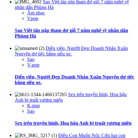
Sao Việt tấp nập tham dự giỗ 7 năm nghệ sỹ
nhân dân Phùng Há
Âm nhạc
Vpop
Sao Việt tấp nập tham dự giỗ 7 năm nghệ sỹ nhân dân
Phùng Há
Diễn viên, Người Đẹp Doanh Nhân Xuân
Nguyên dự tiệc bằng siêu xe.
Sao
V-pop
Diễn viên, Người Đẹp Doanh Nhân Xuân Nguyên dự tiệc
bằng siêu xe.
Sex trên truyền hình, Hoa hậu
Anh bị truất vương miện
K-pop
Sao
Sex trên truyền hình, Hoa hậu Anh bị truất vương miện
Điều Con Muốn Nói: Cứu hai con