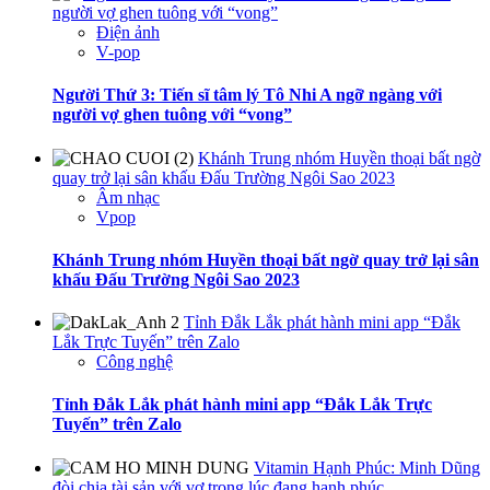
người vợ ghen tuông với “vong”
Điện ảnh
V-pop
Người Thứ 3: Tiến sĩ tâm lý Tô Nhi A ngỡ ngàng với
người vợ ghen tuông với “vong”
Khánh Trung nhóm Huyền thoại bất ngờ
quay trở lại sân khấu Đấu Trường Ngôi Sao 2023
Âm nhạc
Vpop
Khánh Trung nhóm Huyền thoại bất ngờ quay trở lại sân
khấu Đấu Trường Ngôi Sao 2023
Tỉnh Đắk Lắk phát hành mini app “Đắk
Lắk Trực Tuyến” trên Zalo
Công nghệ
Tỉnh Đắk Lắk phát hành mini app “Đắk Lắk Trực
Tuyến” trên Zalo
Vitamin Hạnh Phúc: Minh Dũng
đòi chia tài sản với vợ trong lúc đang hạnh phúc