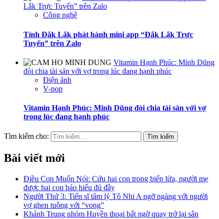
Lắk Trực Tuyến” trên Zalo
Công nghệ
Tỉnh Đắk Lắk phát hành mini app “Đắk Lắk Trực
Tuyến” trên Zalo
Vitamin Hạnh Phúc: Minh Dũng
đòi chia tài sản với vợ trong lúc đang hạnh phúc
Điện ảnh
V-pop
Vitamin Hạnh Phúc: Minh Dũng đòi chia tài sản với vợ
trong lúc đang hạnh phúc
Tìm kiếm cho:
Bài viết mới
Điều Con Muốn Nói: Cứu hai con trong biển lửa, người mẹ
được hai con báo hiếu đủ đầy
Người Thứ 3: Tiến sĩ tâm lý Tô Nhi A ngỡ ngàng với người
vợ ghen tuông với “vong”
Khánh Trung nhóm Huyền thoại bất ngờ quay trở lại sân