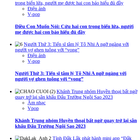
trong biển lửa, người mẹ được hai con báo hiếu đủ đầy
Điện ảnh
V-pop
Điều Con Muốn Nói: Cứu hai con trong biển lửa, người
mẹ được hai con báo hiếu đủ đầy
Người Thứ 3: Tiến sĩ tâm lý Tô Nhi A ngỡ ngàng với
người vợ ghen tuông với “vong”
Điện ảnh
V-pop
Người Thứ 3: Tiến sĩ tâm lý Tô Nhi A ngỡ ngàng với
người vợ ghen tuông với “vong”
Khánh Trung nhóm Huyền thoại bất ngờ
quay trở lại sân khấu Đấu Trường Ngôi Sao 2023
Âm nhạc
Vpop
Khánh Trung nhóm Huyền thoại bất ngờ quay trở lại sân
khấu Đấu Trường Ngôi Sao 2023
Tỉnh Đắk Lắk phát hành mini app “Đắk