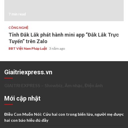
7 min read
CÔNG NGHỆ
Tỉnh Đắk Lắk phát hành mini app “Đắk Lắk Trực
Tuyến” trên Zalo
BBT Việt Nam Pháp Luật
3 năm ago
Giaitriexpress.vn
GIAITRI EXPRESS – Showbiz, Âm nhạc, Điện ảnh
Mới cập nhật
Điều Con Muốn Nói: Cứu hai con trong biển lửa, người mẹ được
hai con báo hiếu đủ đầy