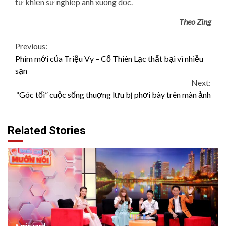
tư khiến sự nghiệp anh xuống dốc.
Theo Zing
Continue
Previous:
Phim mới của Triệu Vy – Cổ Thiên Lạc thất bại vì nhiều
Reading
sạn
Next:
“Góc tối” cuộc sống thuợng lưu bị phơi bày trên màn ảnh
Related Stories