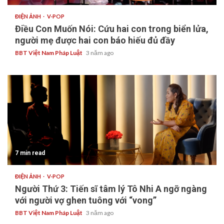
ĐIỆN ẢNH
V-POP
Điều Con Muốn Nói: Cứu hai con trong biển lửa,
người mẹ được hai con báo hiếu đủ đầy
BBT Việt Nam Pháp Luật
3 năm ago
7 min read
ĐIỆN ẢNH
V-POP
Người Thứ 3: Tiến sĩ tâm lý Tô Nhi A ngỡ ngàng
với người vợ ghen tuông với “vong”
BBT Việt Nam Pháp Luật
3 năm ago