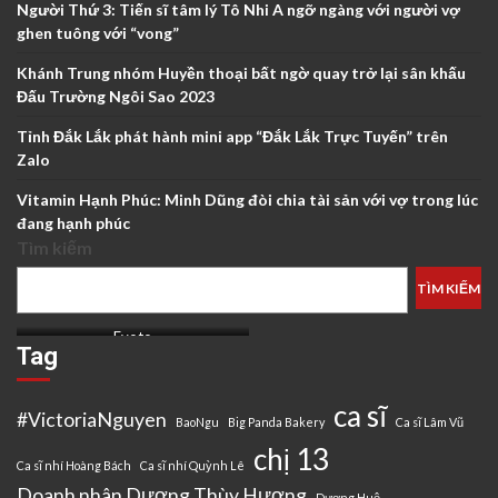
Người Thứ 3: Tiến sĩ tâm lý Tô Nhi A ngỡ ngàng với người vợ
ghen tuông với “vong”
Khánh Trung nhóm Huyền thoại bất ngờ quay trở lại sân khấu
Đấu Trường Ngôi Sao 2023
Tỉnh Đắk Lắk phát hành mini app “Đắk Lắk Trực Tuyến” trên
Zalo
Vitamin Hạnh Phúc: Minh Dũng đòi chia tài sản với vợ trong lúc
đang hạnh phúc
Tìm kiếm
TÌM KIẾM
Evoto
Tag
ca sĩ
#VictoriaNguyen
BaoNgu
Big Panda Bakery
Ca sĩ Lâm Vũ
chị 13
Ca sĩ nhí Hoàng Bách
Ca sĩ nhí Quỳnh Lê
Doanh nhân Dương Thùy Hương
Dương Huệ