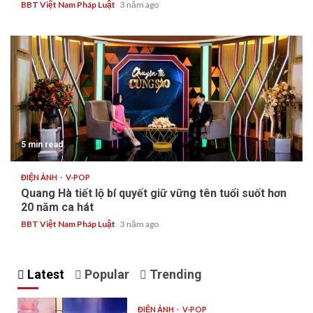
BBT Việt Nam Pháp Luật
3 năm ago
5 min read
ĐIỆN ẢNH
V-POP
Quang Hà tiết lộ bí quyết giữ vững tên tuổi suốt hơn
20 năm ca hát
BBT Việt Nam Pháp Luật
3 năm ago
Latest
Popular
Trending
ĐIỆN ẢNH
V-POP