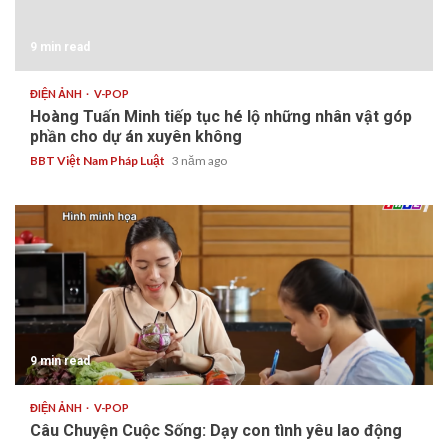
9 min read
ĐIỆN ẢNH
V-POP
Hoàng Tuấn Minh tiếp tục hé lộ những nhân vật góp
phần cho dự án xuyên không
BBT Việt Nam Pháp Luật
3 năm ago
9 min read
ĐIỆN ẢNH
V-POP
Câu Chuyện Cuộc Sống: Dạy con tình yêu lao động