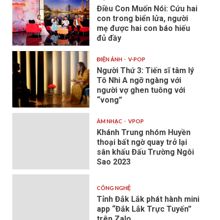
Điều Con Muốn Nói: Cứu hai
con trong biển lửa, người
mẹ được hai con báo hiếu
đủ đầy
ĐIỆN ẢNH
V-POP
Người Thứ 3: Tiến sĩ tâm lý
Tô Nhi A ngỡ ngàng với
người vợ ghen tuông với
“vong”
ÂM NHẠC
VPOP
Khánh Trung nhóm Huyền
thoại bất ngờ quay trở lại
sân khấu Đấu Trường Ngôi
Sao 2023
CÔNG NGHỆ
Tỉnh Đắk Lắk phát hành mini
app “Đắk Lắk Trực Tuyến”
trên Zalo