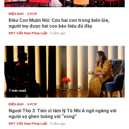
6 min read
ĐIỆN ẢNH
V-POP
Điều Con Muốn Nói: Cứu hai con trong biển lửa,
người mẹ được hai con báo hiếu đủ đầy
BBT Việt Nam Pháp Luật
3 năm ago
7 min read
ĐIỆN ẢNH
V-POP
Người Thứ 3: Tiến sĩ tâm lý Tô Nhi A ngỡ ngàng với
người vợ ghen tuông với “vong”
BBT Việt Nam Pháp Luật
3 năm ago