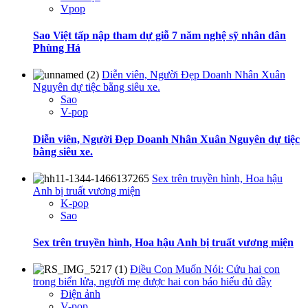
Vpop
Sao Việt tấp nập tham dự giỗ 7 năm nghệ sỹ nhân dân
Phùng Há
Diễn viên, Người Đẹp Doanh Nhân Xuân
Nguyên dự tiệc bằng siêu xe.
Sao
V-pop
Diễn viên, Người Đẹp Doanh Nhân Xuân Nguyên dự tiệc
bằng siêu xe.
Sex trên truyền hình, Hoa hậu
Anh bị truất vương miện
K-pop
Sao
Sex trên truyền hình, Hoa hậu Anh bị truất vương miện
Điều Con Muốn Nói: Cứu hai con
trong biển lửa, người mẹ được hai con báo hiếu đủ đầy
Điện ảnh
V-pop