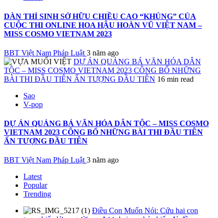
DÀN THÍ SINH SỞ HỮU CHIỀU CAO “KHỦNG” CỦA
CUỘC THI ONLINE HOA HẬU HOÀN VŨ VIỆT NAM –
MISS COSMO VIETNAM 2023
BBT Việt Nam Pháp Luật
3 năm ago
DỰ ÁN QUẢNG BÁ VĂN HÓA DÂN
TỘC – MISS COSMO VIETNAM 2023 CÔNG BỐ NHỮNG
BÀI THI ĐẦU TIÊN ẤN TƯỢNG ĐẦU TIÊN
16 min read
Sao
V-pop
DỰ ÁN QUẢNG BÁ VĂN HÓA DÂN TỘC – MISS COSMO
VIETNAM 2023 CÔNG BỐ NHỮNG BÀI THI ĐẦU TIÊN
ẤN TƯỢNG ĐẦU TIÊN
BBT Việt Nam Pháp Luật
3 năm ago
Latest
Popular
Trending
Điều Con Muốn Nói: Cứu hai con