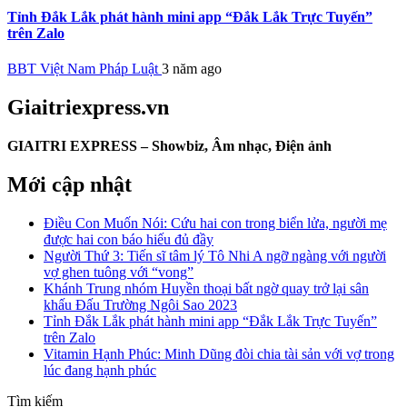
Tỉnh Đắk Lắk phát hành mini app “Đắk Lắk Trực Tuyến”
trên Zalo
BBT Việt Nam Pháp Luật
3 năm ago
Giaitriexpress.vn
GIAITRI EXPRESS – Showbiz, Âm nhạc, Điện ảnh
Mới cập nhật
Điều Con Muốn Nói: Cứu hai con trong biển lửa, người mẹ
được hai con báo hiếu đủ đầy
Người Thứ 3: Tiến sĩ tâm lý Tô Nhi A ngỡ ngàng với người
vợ ghen tuông với “vong”
Khánh Trung nhóm Huyền thoại bất ngờ quay trở lại sân
khấu Đấu Trường Ngôi Sao 2023
Tỉnh Đắk Lắk phát hành mini app “Đắk Lắk Trực Tuyến”
trên Zalo
Vitamin Hạnh Phúc: Minh Dũng đòi chia tài sản với vợ trong
lúc đang hạnh phúc
Tìm kiếm