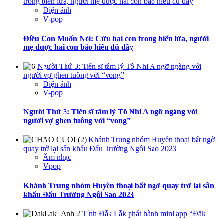
trong biển lửa, người mẹ được hai con báo hiếu đủ đầy
Điện ảnh
V-pop
Điều Con Muốn Nói: Cứu hai con trong biển lửa, người
mẹ được hai con báo hiếu đủ đầy
Người Thứ 3: Tiến sĩ tâm lý Tô Nhi A ngỡ ngàng với
người vợ ghen tuông với “vong”
Điện ảnh
V-pop
Người Thứ 3: Tiến sĩ tâm lý Tô Nhi A ngỡ ngàng với
người vợ ghen tuông với “vong”
Khánh Trung nhóm Huyền thoại bất ngờ
quay trở lại sân khấu Đấu Trường Ngôi Sao 2023
Âm nhạc
Vpop
Khánh Trung nhóm Huyền thoại bất ngờ quay trở lại sân
khấu Đấu Trường Ngôi Sao 2023
Tỉnh Đắk Lắk phát hành mini app “Đắk