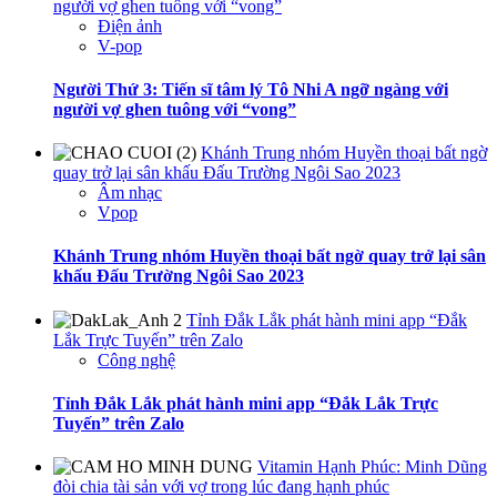
người vợ ghen tuông với “vong”
Điện ảnh
V-pop
Người Thứ 3: Tiến sĩ tâm lý Tô Nhi A ngỡ ngàng với
người vợ ghen tuông với “vong”
Khánh Trung nhóm Huyền thoại bất ngờ
quay trở lại sân khấu Đấu Trường Ngôi Sao 2023
Âm nhạc
Vpop
Khánh Trung nhóm Huyền thoại bất ngờ quay trở lại sân
khấu Đấu Trường Ngôi Sao 2023
Tỉnh Đắk Lắk phát hành mini app “Đắk
Lắk Trực Tuyến” trên Zalo
Công nghệ
Tỉnh Đắk Lắk phát hành mini app “Đắk Lắk Trực
Tuyến” trên Zalo
Vitamin Hạnh Phúc: Minh Dũng
đòi chia tài sản với vợ trong lúc đang hạnh phúc