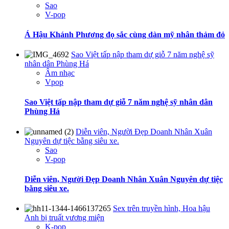
Sao
V-pop
Á Hậu Khánh Phương đọ sắc cùng dàn mỹ nhân thảm đỏ
Sao Việt tấp nập tham dự giỗ 7 năm nghệ sỹ
nhân dân Phùng Há
Âm nhạc
Vpop
Sao Việt tấp nập tham dự giỗ 7 năm nghệ sỹ nhân dân
Phùng Há
Diễn viên, Người Đẹp Doanh Nhân Xuân
Nguyên dự tiệc bằng siêu xe.
Sao
V-pop
Diễn viên, Người Đẹp Doanh Nhân Xuân Nguyên dự tiệc
bằng siêu xe.
Sex trên truyền hình, Hoa hậu
Anh bị truất vương miện
K-pop