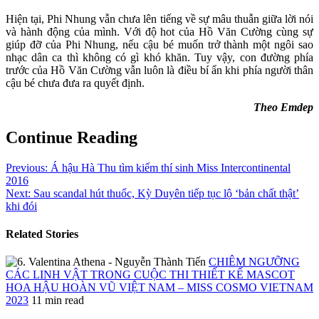
Hiện tại, Phi Nhung vẫn chưa lên tiếng về sự mâu thuẫn giữa lời nói
và hành động của mình. Với độ hot của Hồ Văn Cường cùng sự
giúp đỡ của Phi Nhung, nếu cậu bé muốn trở thành một ngôi sao
nhạc dân ca thì không có gì khó khăn. Tuy vậy, con đường phía
trước của Hồ Văn Cường vẫn luôn là điều bí ẩn khi phía người thân
cậu bé chưa đưa ra quyết định.
Theo Emdep
Continue Reading
Previous:
Á hậu Hà Thu tìm kiếm thí sinh Miss Intercontinental
2016
Next:
Sau scandal hút thuốc, Kỳ Duyên tiếp tục lộ ‘bản chất thật’
khi đói
Related Stories
CHIÊM NGƯỠNG
CÁC LINH VẬT TRONG CUỘC THI THIẾT KẾ MASCOT
HOA HẬU HOÀN VŨ VIỆT NAM – MISS COSMO VIETNAM
2023
11 min read