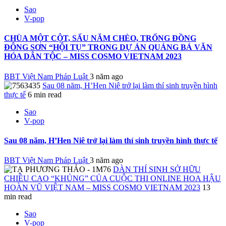
Sao
V-pop
CHÙA MỘT CỘT, SẤU NĂM CHÈO, TRỐNG ĐỒNG
ĐÔNG SƠN “HỘI TỤ” TRONG DỰ ÁN QUẢNG BÁ VĂN
HÓA DÂN TỘC – MISS COSMO VIETNAM 2023
BBT Việt Nam Pháp Luật
3 năm ago
Sau 08 năm, H’Hen Niê trở lại làm thí sinh truyền hình
thực tế
6 min read
Sao
V-pop
Sau 08 năm, H’Hen Niê trở lại làm thí sinh truyền hình thực tế
BBT Việt Nam Pháp Luật
3 năm ago
DÀN THÍ SINH SỞ HỮU
CHIỀU CAO “KHỦNG” CỦA CUỘC THI ONLINE HOA HẬU
HOÀN VŨ VIỆT NAM – MISS COSMO VIETNAM 2023
13
min read
Sao
V-pop