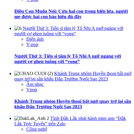
Điều Con Muốn Nói: Cứu hai con trong biển lửa, người
mẹ được hai con báo hiếu đủ đầy
Người Thứ 3: Tiến sĩ tâm lý Tô Nhi A ngỡ ngàng với
người vợ ghen tuông với “vong”
Điện ảnh
V-pop
Người Thứ 3: Tiến sĩ tâm lý Tô Nhi A ngỡ ngàng với
người vợ ghen tuông với “vong”
Khánh Trung nhóm Huyền thoại bất ngờ
quay trở lại sân khấu Đấu Trường Ngôi Sao 2023
Âm nhạc
Vpop
Khánh Trung nhóm Huyền thoại bất ngờ quay trở lại sân
khấu Đấu Trường Ngôi Sao 2023
Tỉnh Đắk Lắk phát hành mini app “Đắk
Lắk Trực Tuyến” trên Zalo
Công nghệ