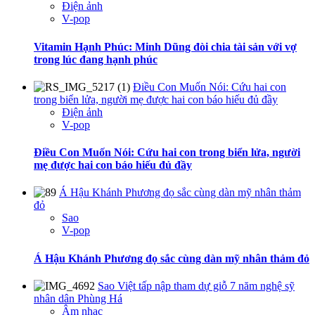
Điện ảnh
V-pop
Vitamin Hạnh Phúc: Minh Dũng đòi chia tài sản với vợ
trong lúc đang hạnh phúc
Điều Con Muốn Nói: Cứu hai con
trong biển lửa, người mẹ được hai con báo hiếu đủ đầy
Điện ảnh
V-pop
Điều Con Muốn Nói: Cứu hai con trong biển lửa, người
mẹ được hai con báo hiếu đủ đầy
Á Hậu Khánh Phương đọ sắc cùng dàn mỹ nhân thảm
đỏ
Sao
V-pop
Á Hậu Khánh Phương đọ sắc cùng dàn mỹ nhân thảm đỏ
Sao Việt tấp nập tham dự giỗ 7 năm nghệ sỹ
nhân dân Phùng Há
Âm nhạc