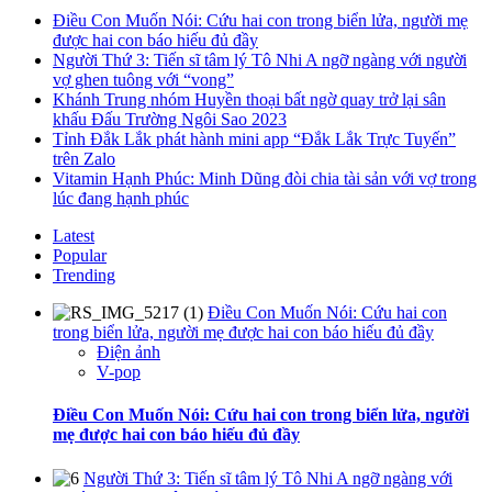
Điều Con Muốn Nói: Cứu hai con trong biển lửa, người mẹ
được hai con báo hiếu đủ đầy
Người Thứ 3: Tiến sĩ tâm lý Tô Nhi A ngỡ ngàng với người
vợ ghen tuông với “vong”
Khánh Trung nhóm Huyền thoại bất ngờ quay trở lại sân
khấu Đấu Trường Ngôi Sao 2023
Tỉnh Đắk Lắk phát hành mini app “Đắk Lắk Trực Tuyến”
trên Zalo
Vitamin Hạnh Phúc: Minh Dũng đòi chia tài sản với vợ trong
lúc đang hạnh phúc
Latest
Popular
Trending
Điều Con Muốn Nói: Cứu hai con
trong biển lửa, người mẹ được hai con báo hiếu đủ đầy
Điện ảnh
V-pop
Điều Con Muốn Nói: Cứu hai con trong biển lửa, người
mẹ được hai con báo hiếu đủ đầy
Người Thứ 3: Tiến sĩ tâm lý Tô Nhi A ngỡ ngàng với