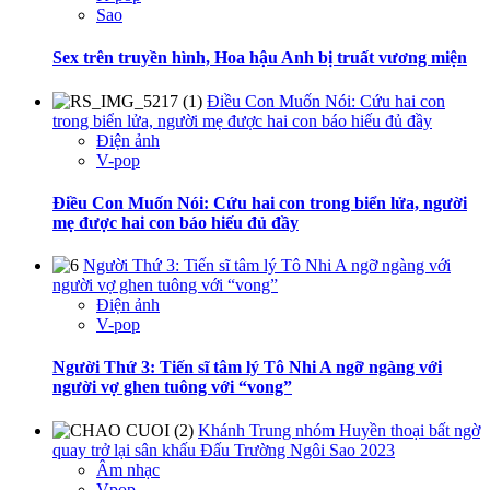
Sao
Sex trên truyền hình, Hoa hậu Anh bị truất vương miện
Điều Con Muốn Nói: Cứu hai con
trong biển lửa, người mẹ được hai con báo hiếu đủ đầy
Điện ảnh
V-pop
Điều Con Muốn Nói: Cứu hai con trong biển lửa, người
mẹ được hai con báo hiếu đủ đầy
Người Thứ 3: Tiến sĩ tâm lý Tô Nhi A ngỡ ngàng với
người vợ ghen tuông với “vong”
Điện ảnh
V-pop
Người Thứ 3: Tiến sĩ tâm lý Tô Nhi A ngỡ ngàng với
người vợ ghen tuông với “vong”
Khánh Trung nhóm Huyền thoại bất ngờ
quay trở lại sân khấu Đấu Trường Ngôi Sao 2023
Âm nhạc
Vpop