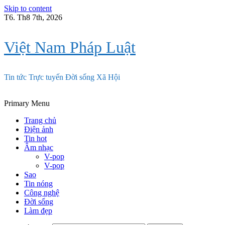
Skip to content
T6. Th8 7th, 2026
Việt Nam Pháp Luật
Tin tức Trực tuyến Đời sống Xã Hội
Primary Menu
Trang chủ
Điện ảnh
Tin hot
Âm nhạc
V-pop
V-pop
Sao
Tin nóng
Công nghệ
Đời sống
Làm đẹp