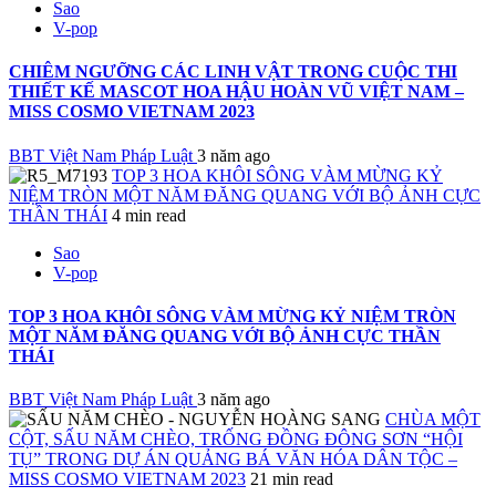
Sao
V-pop
CHIÊM NGƯỠNG CÁC LINH VẬT TRONG CUỘC THI
THIẾT KẾ MASCOT HOA HẬU HOÀN VŨ VIỆT NAM –
MISS COSMO VIETNAM 2023
BBT Việt Nam Pháp Luật
3 năm ago
TOP 3 HOA KHÔI SÔNG VÀM MỪNG KỶ
NIỆM TRÒN MỘT NĂM ĐĂNG QUANG VỚI BỘ ẢNH CỰC
THẦN THÁI
4 min read
Sao
V-pop
TOP 3 HOA KHÔI SÔNG VÀM MỪNG KỶ NIỆM TRÒN
MỘT NĂM ĐĂNG QUANG VỚI BỘ ẢNH CỰC THẦN
THÁI
BBT Việt Nam Pháp Luật
3 năm ago
CHÙA MỘT
CỘT, SẤU NĂM CHÈO, TRỐNG ĐỒNG ĐÔNG SƠN “HỘI
TỤ” TRONG DỰ ÁN QUẢNG BÁ VĂN HÓA DÂN TỘC –
MISS COSMO VIETNAM 2023
21 min read