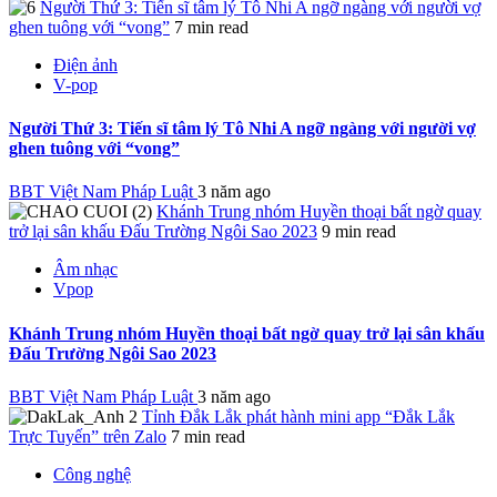
Người Thứ 3: Tiến sĩ tâm lý Tô Nhi A ngỡ ngàng với người vợ
ghen tuông với “vong”
7 min read
Điện ảnh
V-pop
Người Thứ 3: Tiến sĩ tâm lý Tô Nhi A ngỡ ngàng với người vợ
ghen tuông với “vong”
BBT Việt Nam Pháp Luật
3 năm ago
Khánh Trung nhóm Huyền thoại bất ngờ quay
trở lại sân khấu Đấu Trường Ngôi Sao 2023
9 min read
Âm nhạc
Vpop
Khánh Trung nhóm Huyền thoại bất ngờ quay trở lại sân khấu
Đấu Trường Ngôi Sao 2023
BBT Việt Nam Pháp Luật
3 năm ago
Tỉnh Đắk Lắk phát hành mini app “Đắk Lắk
Trực Tuyến” trên Zalo
7 min read
Công nghệ