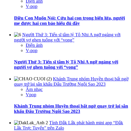
Điện ảnh
V-pop
Điều Con Muốn Nói: Cứu hai con trong biển lửa, người
mẹ được hai con báo hiếu đủ đầy
Người Thứ 3: Tiến sĩ tâm lý Tô Nhi A ngỡ ngàng với
người vợ ghen tuông với “vong”
Điện ảnh
V-pop
Người Thứ 3: Tiến sĩ tâm lý Tô Nhi A ngỡ ngàng với
người vợ ghen tuông với “vong”
Khánh Trung nhóm Huyền thoại bất ngờ
quay trở lại sân khấu Đấu Trường Ngôi Sao 2023
Âm nhạc
Vpop
Khánh Trung nhóm Huyền thoại bất ngờ quay trở lại sân
khấu Đấu Trường Ngôi Sao 2023
Tỉnh Đắk Lắk phát hành mini app “Đắk
Lắk Trực Tuyến” trên Zalo