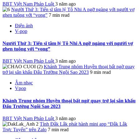
BBT Việt Nam Pháp Luật
3 năm ago
Người Thứ 3: Tiến sĩ tâm lý Tô Nhi A ngỡ ngàng với người vợ
ghen tuông với “vong”
7 min read
Điện ảnh
V-pop
Người Thứ 3: Tiến sĩ tâm lý Tô Nhi A ngỡ ngàng với người vợ
ghen tuông với “vong”
BBT Việt Nam Pháp Luật
3 năm ago
Khánh Trung nhóm Huyền thoại bất ngờ quay
trở lại sân khấu Đấu Trường Ngôi Sao 2023
9 min read
Âm nhạc
Vpop
Khánh Trung nhóm Huyền thoại bất ngờ quay trở lại sân khấu
Đấu Trường Ngôi Sao 2023
BBT Việt Nam Pháp Luật
3 năm ago
Tỉnh Đắk Lắk phát hành mini app “Đắk Lắk
Trực Tuyến” trên Zalo
7 min read