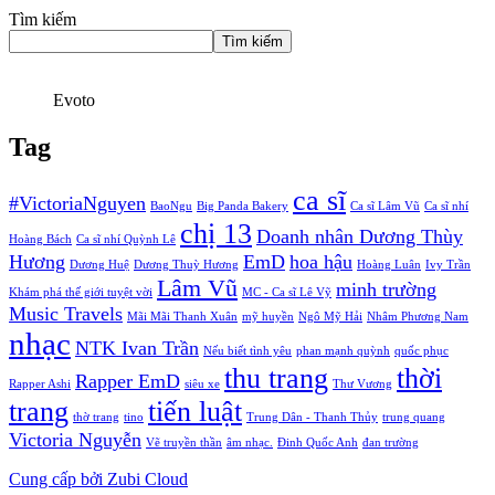
Tìm kiếm
Tìm kiếm
Evoto
Tag
ca sĩ
#VictoriaNguyen
BaoNgu
Big Panda Bakery
Ca sĩ Lâm Vũ
Ca sĩ nhí
chị 13
Doanh nhân Dương Thùy
Hoàng Bách
Ca sĩ nhí Quỳnh Lê
Hương
EmD
hoa hậu
Dương Huệ
Dương Thuỳ Hương
Hoàng Luân
Ivy Trần
Lâm Vũ
minh trường
Khám phá thế giới tuyệt vời
MC - Ca sĩ Lê Vỹ
Music Travels
Mãi Mãi Thanh Xuân
mỹ huyền
Ngô Mỹ Hải
Nhâm Phương Nam
nhạc
NTK Ivan Trần
Nếu biết tình yêu
phan mạnh quỳnh
quốc phục
thu trang
thời
Rapper EmD
Rapper Ashi
siêu xe
Thư Vương
trang
tiến luật
thờ trang
tino
Trung Dân - Thanh Thủy
trung quang
Victoria Nguyễn
Vẽ truyền thần
âm nhạc.
Đinh Quốc Anh
đan trường
Cung cấp bởi Zubi Cloud