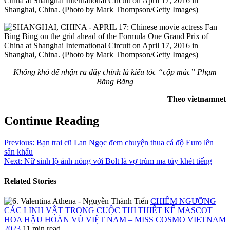
Không khó để nhận ra đây chính là kiểu tóc “cộp mác” Phạm
Băng Băng
Theo vietnamnet
Continue Reading
Previous:
Bạn trai cũ Lan Ngọc đem chuyện thua cá độ Euro lên
sân khấu
Next:
Nữ sinh lộ ảnh nóng với Bolt là vợ trùm ma túy khét tiếng
Related Stories
CHIÊM NGƯỠNG
CÁC LINH VẬT TRONG CUỘC THI THIẾT KẾ MASCOT
HOA HẬU HOÀN VŨ VIỆT NAM – MISS COSMO VIETNAM
2023
11 min read