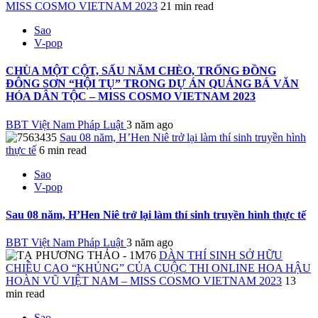
MISS COSMO VIETNAM 2023
21 min read
Sao
V-pop
CHÙA MỘT CỘT, SẤU NĂM CHÈO, TRỐNG ĐỒNG
ĐÔNG SƠN “HỘI TỤ” TRONG DỰ ÁN QUẢNG BÁ VĂN
HÓA DÂN TỘC – MISS COSMO VIETNAM 2023
BBT Việt Nam Pháp Luật
3 năm ago
Sau 08 năm, H’Hen Niê trở lại làm thí sinh truyền hình
thực tế
6 min read
Sao
V-pop
Sau 08 năm, H’Hen Niê trở lại làm thí sinh truyền hình thực tế
BBT Việt Nam Pháp Luật
3 năm ago
DÀN THÍ SINH SỞ HỮU
CHIỀU CAO “KHỦNG” CỦA CUỘC THI ONLINE HOA HẬU
HOÀN VŨ VIỆT NAM – MISS COSMO VIETNAM 2023
13
min read
Sao