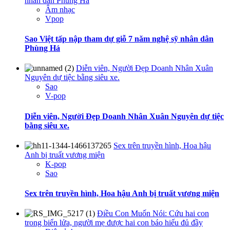
nhân dân Phùng Há
Âm nhạc
Vpop
Sao Việt tấp nập tham dự giỗ 7 năm nghệ sỹ nhân dân
Phùng Há
Diễn viên, Người Đẹp Doanh Nhân Xuân
Nguyên dự tiệc bằng siêu xe.
Sao
V-pop
Diễn viên, Người Đẹp Doanh Nhân Xuân Nguyên dự tiệc
bằng siêu xe.
Sex trên truyền hình, Hoa hậu
Anh bị truất vương miện
K-pop
Sao
Sex trên truyền hình, Hoa hậu Anh bị truất vương miện
Điều Con Muốn Nói: Cứu hai con
trong biển lửa, người mẹ được hai con báo hiếu đủ đầy