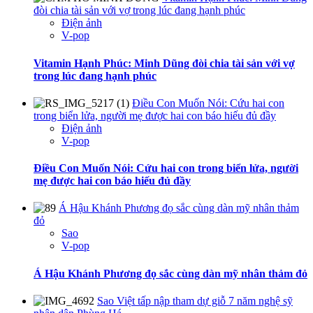
đòi chia tài sản với vợ trong lúc đang hạnh phúc
Điện ảnh
V-pop
Vitamin Hạnh Phúc: Minh Dũng đòi chia tài sản với vợ
trong lúc đang hạnh phúc
Điều Con Muốn Nói: Cứu hai con
trong biển lửa, người mẹ được hai con báo hiếu đủ đầy
Điện ảnh
V-pop
Điều Con Muốn Nói: Cứu hai con trong biển lửa, người
mẹ được hai con báo hiếu đủ đầy
Á Hậu Khánh Phương đọ sắc cùng dàn mỹ nhân thảm
đỏ
Sao
V-pop
Á Hậu Khánh Phương đọ sắc cùng dàn mỹ nhân thảm đỏ
Sao Việt tấp nập tham dự giỗ 7 năm nghệ sỹ