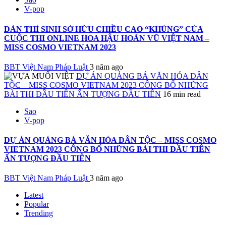
V-pop
DÀN THÍ SINH SỞ HỮU CHIỀU CAO “KHỦNG” CỦA
CUỘC THI ONLINE HOA HẬU HOÀN VŨ VIỆT NAM –
MISS COSMO VIETNAM 2023
BBT Việt Nam Pháp Luật
3 năm ago
DỰ ÁN QUẢNG BÁ VĂN HÓA DÂN
TỘC – MISS COSMO VIETNAM 2023 CÔNG BỐ NHỮNG
BÀI THI ĐẦU TIÊN ẤN TƯỢNG ĐẦU TIÊN
16 min read
Sao
V-pop
DỰ ÁN QUẢNG BÁ VĂN HÓA DÂN TỘC – MISS COSMO
VIETNAM 2023 CÔNG BỐ NHỮNG BÀI THI ĐẦU TIÊN
ẤN TƯỢNG ĐẦU TIÊN
BBT Việt Nam Pháp Luật
3 năm ago
Latest
Popular
Trending