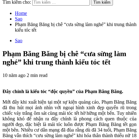
Tìm kiếm cho:
Home
Sao
Phạm Băng Băng bị chê “cưa sừng làm nghé” khi trung thành
kiểu tóc tết
Sao
Phạm Băng Băng bị chê “cưa sừng làm
nghé” khi trung thành kiểu tóc tết
10 năm ago
2 min read
Đây chính là kiểu tóc “độc quyền” của Phạm Băng Băng.
Mới đây khi xuất hiện tại một sự kiện quảng cáo, Phạm Băng Băng
đã thu hút mọi ánh nhìn với ngoại hình xinh đẹp quyến rũ trong
chiếc váy trắng ôm sát cùng mái tóc tết hờ hững một bên. Tuy nhiên
không khó để nhận ra đây chính là phong cách quen thuộc của
người đẹp, đặc biệt là mái tóc luôn được Phạm Băng Băng tết gọn
một bên. Nhiều cư dân mạng đã đùa rằng dù đã 34 tuổi, Phạm Băng
Băng vẫn thích “cưu sừng làm nghé” khi hóa thân thành thiếu nữ 18