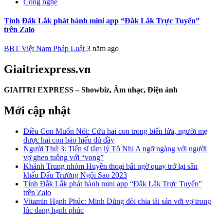
Công nghệ
Tỉnh Đắk Lắk phát hành mini app “Đắk Lắk Trực Tuyến”
trên Zalo
BBT Việt Nam Pháp Luật
3 năm ago
Giaitriexpress.vn
GIAITRI EXPRESS – Showbiz, Âm nhạc, Điện ảnh
Mới cập nhật
Điều Con Muốn Nói: Cứu hai con trong biển lửa, người mẹ
được hai con báo hiếu đủ đầy
Người Thứ 3: Tiến sĩ tâm lý Tô Nhi A ngỡ ngàng với người
vợ ghen tuông với “vong”
Khánh Trung nhóm Huyền thoại bất ngờ quay trở lại sân
khấu Đấu Trường Ngôi Sao 2023
Tỉnh Đắk Lắk phát hành mini app “Đắk Lắk Trực Tuyến”
trên Zalo
Vitamin Hạnh Phúc: Minh Dũng đòi chia tài sản với vợ trong
lúc đang hạnh phúc