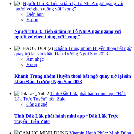
Người Thứ 3: Tiến sĩ tâm lý Tô Nhi A ngỡ ngàng với
người vợ ghen tuông với “vong”
Điện ảnh
V-pop
Người Thứ 3: Tiến sĩ tâm lý Tô Nhi A ngỡ ngàng với
người vợ ghen tuông với “vong”
Khánh Trung nhóm Huyền thoại bất ngờ
quay trở lại sân khấu Đấu Trường Ngôi Sao 2023
Âm nhạc
Vpop
Khánh Trung nhóm Huyền thoại bất ngờ quay trở lại sân
khấu Đấu Trường Ngôi Sao 2023
Tỉnh Đắk Lắk phát hành mini app “Đắk
Lắk Trực Tuyến” trên Zalo
Công nghệ
Tỉnh Đắk Lắk phát hành mini app “Đắk Lắk Trực
Tuyến” trên Zalo
Vitamin Hạnh Phúc: Minh Dũng