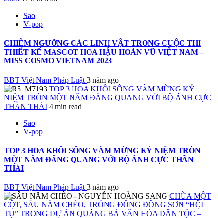
Sao
V-pop
CHIÊM NGƯỠNG CÁC LINH VẬT TRONG CUỘC THI
THIẾT KẾ MASCOT HOA HẬU HOÀN VŨ VIỆT NAM –
MISS COSMO VIETNAM 2023
BBT Việt Nam Pháp Luật
3 năm ago
TOP 3 HOA KHÔI SÔNG VÀM MỪNG KỶ
NIỆM TRÒN MỘT NĂM ĐĂNG QUANG VỚI BỘ ẢNH CỰC
THẦN THÁI
4 min read
Sao
V-pop
TOP 3 HOA KHÔI SÔNG VÀM MỪNG KỶ NIỆM TRÒN
MỘT NĂM ĐĂNG QUANG VỚI BỘ ẢNH CỰC THẦN
THÁI
BBT Việt Nam Pháp Luật
3 năm ago
CHÙA MỘT
CỘT, SẤU NĂM CHÈO, TRỐNG ĐỒNG ĐÔNG SƠN “HỘI
TỤ” TRONG DỰ ÁN QUẢNG BÁ VĂN HÓA DÂN TỘC –