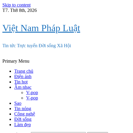
Skip to content
T7. Th8 8th, 2026
Việt Nam Pháp Luật
Tin tức Trực tuyến Đời sống Xã Hội
Primary Menu
Trang chủ
Điện ảnh
Tin hot
Âm nhạc
V-pop
V-pop
Sao
Tin nóng
Công nghệ
Đời sống
Làm đẹp