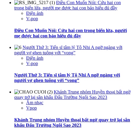
Điều Con Muốn Nói: Cứu hai con
trong biển lửa, người mẹ được hai con báo hiếu đủ đầy
Điện ảnh
V-pop
Điều Con Muốn Nói: Cứu hai con trong biển lửa, người
mẹ được hai con báo hiếu đủ đầy
Người Thứ 3: Tiến sĩ tâm lý Tô Nhi A ngỡ ngàng với
người vợ ghen tuông với “vong”
Điện ảnh
V-pop
Người Thứ 3: Tiến sĩ tâm lý Tô Nhi A ngỡ ngàng với
người vợ ghen tuông với “vong”
Khánh Trung nhóm Huyền thoại bất ngờ
quay trở lại sân khấu Đấu Trường Ngôi Sao 2023
Âm nhạc
Vpop
Khánh Trung nhóm Huyền thoại bất ngờ quay trở lại sân
khấu Đấu Trường Ngôi Sao 2023