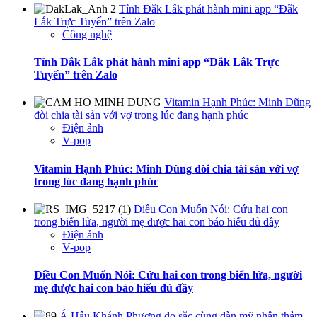
Tỉnh Đắk Lắk phát hành mini app “Đắk
Lắk Trực Tuyến” trên Zalo
Công nghệ
Tỉnh Đắk Lắk phát hành mini app “Đắk Lắk Trực
Tuyến” trên Zalo
Vitamin Hạnh Phúc: Minh Dũng
đòi chia tài sản với vợ trong lúc đang hạnh phúc
Điện ảnh
V-pop
Vitamin Hạnh Phúc: Minh Dũng đòi chia tài sản với vợ
trong lúc đang hạnh phúc
Điều Con Muốn Nói: Cứu hai con
trong biển lửa, người mẹ được hai con báo hiếu đủ đầy
Điện ảnh
V-pop
Điều Con Muốn Nói: Cứu hai con trong biển lửa, người
mẹ được hai con báo hiếu đủ đầy
Á Hậu Khánh Phương đọ sắc cùng dàn mỹ nhân thảm