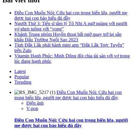
Bài viết mới
Điều Con Muốn Nói: Cứu hai con trong biển lửa, người mẹ
được hai con báo hiếu đủ đầy
Người Thứ 3: Tiến sĩ tâm lý Tô Nhi A ngỡ ngàng với người
vợ ghen tuông với “vong”
Khánh Trung nhóm Huyền thoại bất ngờ quay trở lại sân
khấu Đấu Trường Ngôi Sao 2023
Tỉnh Đắk Lắk phát hành mini app “Đắk Lắk Trực Tuyến”
trên Zalo
Vitamin Hạnh Phúc: Minh Dũng đòi chia tài sản với vợ trong
lúc đang hạnh phúc
Latest
Popular
Trending
Điều Con Muốn Nói: Cứu hai con
trong biển lửa, người mẹ được hai con báo hiếu đủ đầy
Điện ảnh
V-pop
Điều Con Muốn Nói: Cứu hai con trong biển lửa, người
mẹ được hai con báo hiếu đủ đầy