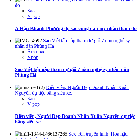
đỏ
Sao
V-pop
Á Hậu Khánh Phương đọ sắc cùng dàn mỹ nhân thảm đỏ
Sao Việt tấp nập tham dự giỗ 7 năm nghệ sỹ
nhân dân Phùng Há
Âm nhạc
Vpop
Sao Việt tấp nập tham dự giỗ 7 năm nghệ sỹ nhân dân
Phùng Há
Diễn viên, Người Đẹp Doanh Nhân Xuân
Nguyên dự tiệc bằng siêu xe.
Sao
V-pop
Diễn viên, Người Đẹp Doanh Nhân Xuân Nguyên dự tiệc
bằng siêu xe.
Sex trên truyền hình, Hoa hậu