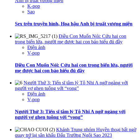
Anh bị truất vương miện
K-pop
Sao
Sex trên truyền hình, Hoa hậu Anh bị truất vương miện
Điều Con Muốn Nói: Cứu hai con
trong biển lửa, người mẹ được hai con báo hiếu đủ đầy
Điện ảnh
V-pop
Điều Con Muốn Nói: Cứu hai con trong biển lửa, người
mẹ được hai con báo hiếu đủ đầy
Người Thứ 3: Tiến sĩ tâm lý Tô Nhi A ngỡ ngàng với
người vợ ghen tuông với “vong”
Điện ảnh
V-pop
Người Thứ 3: Tiến sĩ tâm lý Tô Nhi A ngỡ ngàng với
người vợ ghen tuông với “vong”
Khánh Trung nhóm Huyền thoại bất ngờ
quay trở lại sân khấu Đấu Trường Ngôi Sao 2023