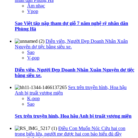
nhân dân Phùng Há
Âm nhạc
Vpop
Sao Việt tấp nập tham dự giỗ 7 năm nghệ sỹ nhân dân
Phùng Há
Diễn viên, Người Đẹp Doanh Nhân Xuân
Nguyên dự tiệc bằng siêu xe.
Sao
V-pop
Diễn viên, Người Đẹp Doanh Nhân Xuân Nguyên dự tiệc
bằng siêu xe.
Sex trên truyền hình, Hoa hậu
Anh bị truất vương miện
K-pop
Sao
Sex trên truyền hình, Hoa hậu Anh bị truất vương miện
Điều Con Muốn Nói: Cứu hai con
trong biển lửa, người mẹ được hai con báo hiếu đủ đầy