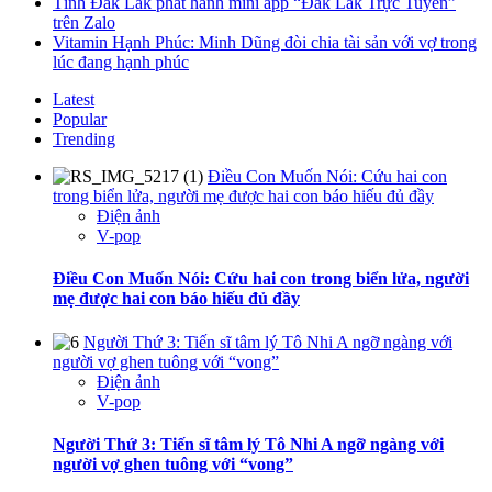
Tỉnh Đắk Lắk phát hành mini app “Đắk Lắk Trực Tuyến”
trên Zalo
Vitamin Hạnh Phúc: Minh Dũng đòi chia tài sản với vợ trong
lúc đang hạnh phúc
Latest
Popular
Trending
Điều Con Muốn Nói: Cứu hai con
trong biển lửa, người mẹ được hai con báo hiếu đủ đầy
Điện ảnh
V-pop
Điều Con Muốn Nói: Cứu hai con trong biển lửa, người
mẹ được hai con báo hiếu đủ đầy
Người Thứ 3: Tiến sĩ tâm lý Tô Nhi A ngỡ ngàng với
người vợ ghen tuông với “vong”
Điện ảnh
V-pop
Người Thứ 3: Tiến sĩ tâm lý Tô Nhi A ngỡ ngàng với
người vợ ghen tuông với “vong”