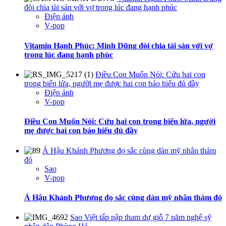
đòi chia tài sản với vợ trong lúc đang hạnh phúc
Điện ảnh
V-pop
Vitamin Hạnh Phúc: Minh Dũng đòi chia tài sản với vợ
trong lúc đang hạnh phúc
Điều Con Muốn Nói: Cứu hai con
trong biển lửa, người mẹ được hai con báo hiếu đủ đầy
Điện ảnh
V-pop
Điều Con Muốn Nói: Cứu hai con trong biển lửa, người
mẹ được hai con báo hiếu đủ đầy
Á Hậu Khánh Phương đọ sắc cùng dàn mỹ nhân thảm
đỏ
Sao
V-pop
Á Hậu Khánh Phương đọ sắc cùng dàn mỹ nhân thảm đỏ
Sao Việt tấp nập tham dự giỗ 7 năm nghệ sỹ