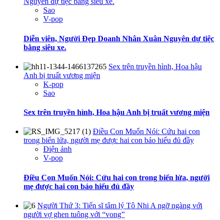
Nguyên dự tiệc bằng siêu xe.
Sao
V-pop
Diễn viên, Người Đẹp Doanh Nhân Xuân Nguyên dự tiệc
bằng siêu xe.
Sex trên truyền hình, Hoa hậu
Anh bị truất vương miện
K-pop
Sao
Sex trên truyền hình, Hoa hậu Anh bị truất vương miện
Điều Con Muốn Nói: Cứu hai con
trong biển lửa, người mẹ được hai con báo hiếu đủ đầy
Điện ảnh
V-pop
Điều Con Muốn Nói: Cứu hai con trong biển lửa, người
mẹ được hai con báo hiếu đủ đầy
Người Thứ 3: Tiến sĩ tâm lý Tô Nhi A ngỡ ngàng với
người vợ ghen tuông với “vong”