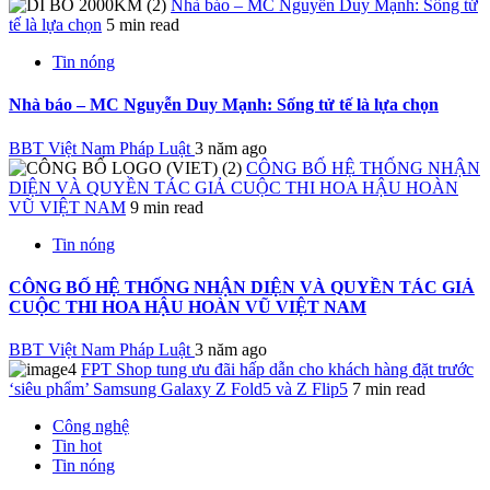
Nhà báo – MC Nguyễn Duy Mạnh: Sống tử
tế là lựa chọn
5 min read
Tin nóng
Nhà báo – MC Nguyễn Duy Mạnh: Sống tử tế là lựa chọn
BBT Việt Nam Pháp Luật
3 năm ago
CÔNG BỐ HỆ THỐNG NHẬN
DIỆN VÀ QUYỀN TÁC GIẢ CUỘC THI HOA HẬU HOÀN
VŨ VIỆT NAM
9 min read
Tin nóng
CÔNG BỐ HỆ THỐNG NHẬN DIỆN VÀ QUYỀN TÁC GIẢ
CUỘC THI HOA HẬU HOÀN VŨ VIỆT NAM
BBT Việt Nam Pháp Luật
3 năm ago
FPT Shop tung ưu đãi hấp dẫn cho khách hàng đặt trước
‘siêu phẩm’ Samsung Galaxy Z Fold5 và Z Flip5
7 min read
Công nghệ
Tin hot
Tin nóng