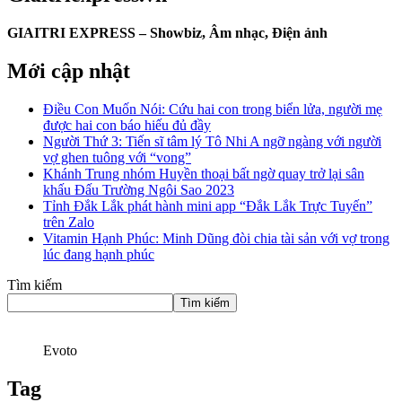
GIAITRI EXPRESS – Showbiz, Âm nhạc, Điện ảnh
Mới cập nhật
Điều Con Muốn Nói: Cứu hai con trong biển lửa, người mẹ
được hai con báo hiếu đủ đầy
Người Thứ 3: Tiến sĩ tâm lý Tô Nhi A ngỡ ngàng với người
vợ ghen tuông với “vong”
Khánh Trung nhóm Huyền thoại bất ngờ quay trở lại sân
khấu Đấu Trường Ngôi Sao 2023
Tỉnh Đắk Lắk phát hành mini app “Đắk Lắk Trực Tuyến”
trên Zalo
Vitamin Hạnh Phúc: Minh Dũng đòi chia tài sản với vợ trong
lúc đang hạnh phúc
Tìm kiếm
Tìm kiếm
Evoto
Tag