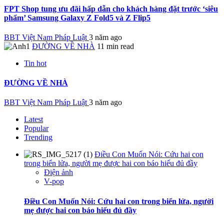
FPT Shop tung ưu đãi hấp dẫn cho khách hàng đặt trước ‘siêu
phẩm’ Samsung Galaxy Z Fold5 và Z Flip5
BBT Việt Nam Pháp Luật
3 năm ago
ĐƯỜNG VỀ NHÀ
11 min read
Tin hot
ĐƯỜNG VỀ NHÀ
BBT Việt Nam Pháp Luật
3 năm ago
Latest
Popular
Trending
Điều Con Muốn Nói: Cứu hai con
trong biển lửa, người mẹ được hai con báo hiếu đủ đầy
Điện ảnh
V-pop
Điều Con Muốn Nói: Cứu hai con trong biển lửa, người
mẹ được hai con báo hiếu đủ đầy