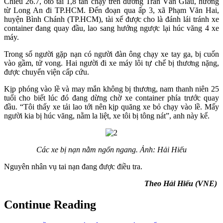
Chiều 26.7, ôtô tải 1,8 tấn chạy trên đường Trần Văn Giàu, hướng
từ Long An đi TP.HCM. Đến đoạn qua ấp 3, xã Phạm Văn Hai,
huyện Bình Chánh (TP.HCM), tài xế được cho là đánh lái tránh xe
container đang quay đầu, lao sang hướng ngược lại húc văng 4 xe
máy.
Trong số người gặp nạn có người đàn ông chạy xe tay ga, bị cuốn
vào gầm, tử vong. Hai người đi xe máy lôi tự chế bị thương nặng,
được chuyển viện cấp cứu.
Kịp phóng vào lề và may mắn không bị thương, nam thanh niên 25
tuổi cho biết lúc đó đang dừng chờ xe container phía trước quay
đầu. “Tôi thấy xe tải lao tới nên kịp quăng xe bỏ chạy vào lề. Mấy
người kia bị húc văng, nằm la liệt, xe tôi bị tông nát”, anh này kể.
Các xe bị nạn nằm ngổn ngang. Ảnh: Hải Hiếu
Nguyên nhân vụ tai nạn đang được điều tra.
Theo Hải Hiếu (VNE)
Continue Reading