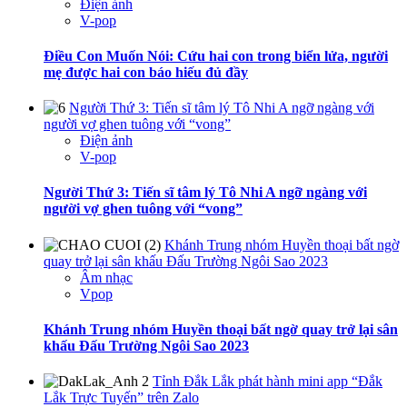
Điện ảnh
V-pop
Điều Con Muốn Nói: Cứu hai con trong biển lửa, người
mẹ được hai con báo hiếu đủ đầy
Người Thứ 3: Tiến sĩ tâm lý Tô Nhi A ngỡ ngàng với
người vợ ghen tuông với “vong”
Điện ảnh
V-pop
Người Thứ 3: Tiến sĩ tâm lý Tô Nhi A ngỡ ngàng với
người vợ ghen tuông với “vong”
Khánh Trung nhóm Huyền thoại bất ngờ
quay trở lại sân khấu Đấu Trường Ngôi Sao 2023
Âm nhạc
Vpop
Khánh Trung nhóm Huyền thoại bất ngờ quay trở lại sân
khấu Đấu Trường Ngôi Sao 2023
Tỉnh Đắk Lắk phát hành mini app “Đắk
Lắk Trực Tuyến” trên Zalo