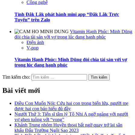
Công nghệ
Tỉnh Đắk Lắk phát hành mini app “Đắk Lắk Trực
Tuyến” trên Zalo
Vitamin Hạnh Phúc: Minh Dũng
đòi chia tài sản với vợ trong lúc đang hạnh phúc
Điện ảnh
V-pop
Vitamin Hạnh Phúc: Minh Dũng đòi chia tài sản với vợ
trong lúc đang hạnh phúc
Tìm kiếm cho:
Bài viết mới
Điều Con Muốn Nói: Cứu hai con trong biển lửa, người mẹ
được hai con báo hiếu đủ đầy
Người Thứ 3: Tiến sĩ tâm lý Tô Nhi A ngỡ ngàng với người
vợ ghen tuông với “vong”
Khánh Trung nhóm Huyền thoại bất ngờ quay trở lại sân
khấu Đấu Trường Ngôi Sao 2023