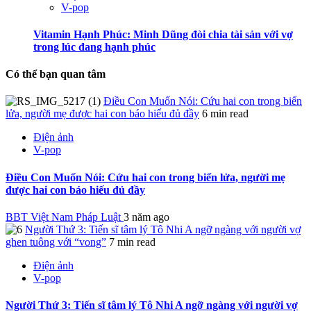
V-pop
Vitamin Hạnh Phúc: Minh Dũng đòi chia tài sản với vợ
trong lúc đang hạnh phúc
Có thể bạn quan tâm
Điều Con Muốn Nói: Cứu hai con trong biển
lửa, người mẹ được hai con báo hiếu đủ đầy
6 min read
Điện ảnh
V-pop
Điều Con Muốn Nói: Cứu hai con trong biển lửa, người mẹ
được hai con báo hiếu đủ đầy
BBT Việt Nam Pháp Luật
3 năm ago
Người Thứ 3: Tiến sĩ tâm lý Tô Nhi A ngỡ ngàng với người vợ
ghen tuông với “vong”
7 min read
Điện ảnh
V-pop
Người Thứ 3: Tiến sĩ tâm lý Tô Nhi A ngỡ ngàng với người vợ