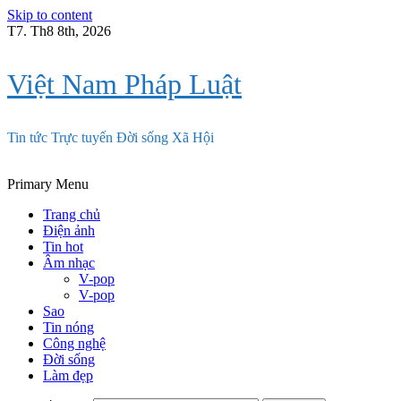
Skip to content
T7. Th8 8th, 2026
Việt Nam Pháp Luật
Tin tức Trực tuyến Đời sống Xã Hội
Primary Menu
Trang chủ
Điện ảnh
Tin hot
Âm nhạc
V-pop
V-pop
Sao
Tin nóng
Công nghệ
Đời sống
Làm đẹp