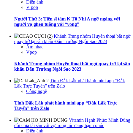
Điện ảnh
V-pop
Người Thứ 3: Tiến sĩ tâm lý Tô Nhi A ngỡ ngàng với
người vợ ghen tuông với “vong”
Khánh Trung nhóm Huyền thoại bất ngờ
quay trở lại sân khấu Đấu Trường Ngôi Sao 2023
Âm nhạc
Vpop
Khánh Trung nhóm Huyền thoại bất ngờ quay trở lại sân
khấu Đấu Trường Ngôi Sao 2023
Tỉnh Đắk Lắk phát hành mini app “Đắk
Lắk Trực Tuyến” trên Zalo
Công nghệ
Tỉnh Đắk Lắk phát hành mini app “Đắk Lắk Trực
Tuyến” trên Zalo
Vitamin Hạnh Phúc: Minh Dũng
đòi chia tài sản với vợ trong lúc đang hạnh phúc
Điện ảnh