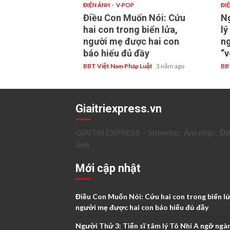
ĐIỆN ẢNH
V-POP
ĐI
Điều Con Muốn Nói: Cứu
Ng
hai con trong biển lửa,
lý
người mẹ được hai con
ng
báo hiếu đủ đầy
“v
BBT Việt Nam Pháp Luật
3 năm ago
BB
Giaitriexpress.vn
GIAITRI EXPRESS – Showbiz, Âm nhạc, Đi
ảnh
Mới cập nhật
Điều Con Muốn Nói: Cứu hai con trong biển lử
người mẹ được hai con báo hiếu đủ đầy
Người Thứ 3: Tiến sĩ tâm lý Tô Nhi A ngỡ ngà