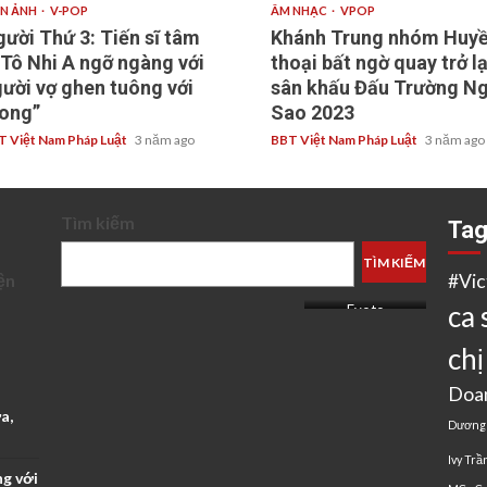
ỆN ẢNH
V-POP
ÂM NHẠC
VPOP
ười Thứ 3: Tiến sĩ tâm
Khánh Trung nhóm Huy
 Tô Nhi A ngỡ ngàng với
thoại bất ngờ quay trở lạ
ười vợ ghen tuông với
sân khấu Đấu Trường Ng
ong”
Sao 2023
T Việt Nam Pháp Luật
3 năm ago
BBT Việt Nam Pháp Luật
3 năm ago
Tìm kiếm
Ta
TÌM KIẾM
ện
#Vi
ca 
Evoto
chị
Doa
a,
Dương
Ivy Trầ
ng với