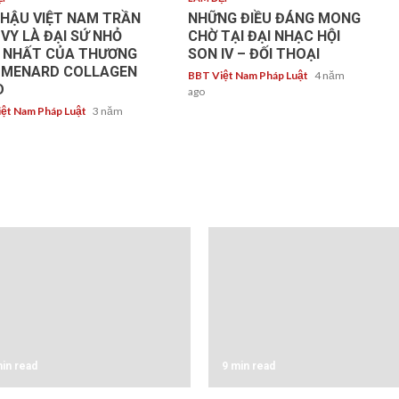
HẬU VIỆT NAM TRẦN
NHỮNG ĐIỀU ĐÁNG MONG
 VY LÀ ĐẠI SỨ NHỎ
CHỜ TẠI ĐẠI NHẠC HỘI
I NHẤT CỦA THƯƠNG
SON IV – ĐỐI THOẠI
U MENARD COLLAGEN
BBT Việt Nam Pháp Luật
4 năm
D
ago
ệt Nam Pháp Luật
3 năm
in read
9 min read