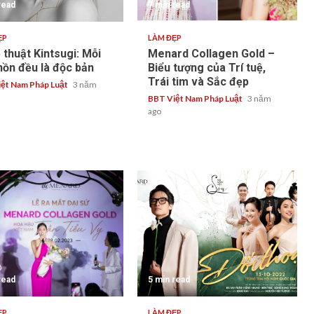
read
7 min read
ẸP
LÀM ĐẸP
 thuật Kintsugi: Mỗi
Menard Collagen Gold –
hồn đều là độc bản
Biểu tượng của Trí tuệ,
Trái tim và Sắc đẹp
ệt Nam Pháp Luật
3 năm
BBT Việt Nam Pháp Luật
3 năm
ago
read
5 min read
ẸP
LÀM ĐẸP