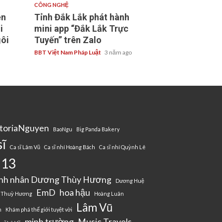
CÔNG NGHỆ
ền
Tỉnh Đắk Lắk phát hành
i
mini app “Đắk Lắk Trực
ôi
Tuyến” trên Zalo
BBT Việt Nam Pháp Luật
3 năm ago
g
ctoriaNguyen
BaoNgu
Big Panda Bakery
sĩ
Ca sĩ Lâm Vũ
Ca sĩ nhí Hoàng Bách
Ca sĩ nhí Quỳnh Lê
 13
nh nhân Dương Thùy Hương
Dương Huệ
EmD
hoa hậu
 Thuỳ Hương
Hoàng Luân
Lâm Vũ
n
Khám phá thế giới tuyệt vời
minh trường
Music Travels