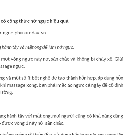
 có công thức nở ngực hiệu quả.
g hành tây và mật ong để làm nở ngực.
 một vòng ngực nảy nở, săn chắc và không bị chảy xệ. Giải
assage ngực.
ng và một số ít bột nghệ để tạo thành hỗn hợp. áp dụng hỗn
 khi massage xong, bạn phải mặc áo ngực cả ngày để cố định
thường.
ng hành tây với mật ong, mọi người cũng có khả năng dùng
 được vòng 1 nảy nở, săn chắc.
 trắng trứng rồi trộn đều. sử dụng hỗn hợp này massage lên