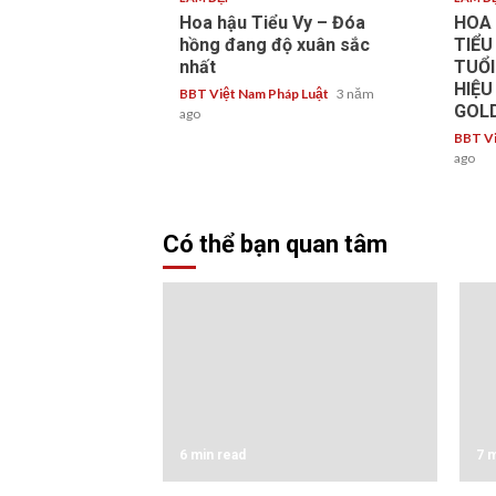
Hoa hậu Tiểu Vy – Đóa
HOA 
hồng đang độ xuân sắc
TIỂU
nhất
TUỔ
HIỆ
BBT Việt Nam Pháp Luật
3 năm
GOL
ago
BBT Vi
ago
Có thể bạn quan tâm
6 min read
7 m