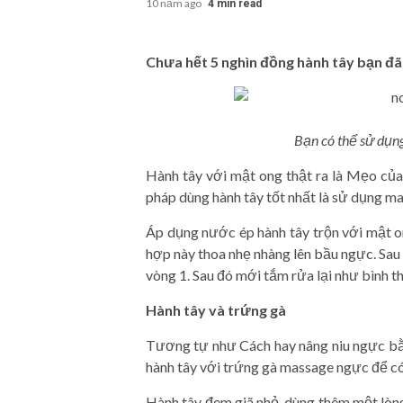
10 năm ago
4 min read
Chưa hết 5 nghìn đồng hành tây bạn đã
Bạn có thể sử dụn
Hành tây với mật ong thật ra là Mẹo của
pháp dùng hành tây tốt nhất là sử dụng m
Áp dụng nước ép hành tây trộn với mật o
hợp này thoa nhẹ nhàng lên bầu ngực. Sau
vòng 1. Sau đó mới tắm rửa lại như bình 
Hành tây và trứng gà
Tương tự như Cách hay nâng niu ngực bằ
hành tây với trứng gà massage ngực để có
Hành tây đem giã nhỏ, dùng thêm một lòng