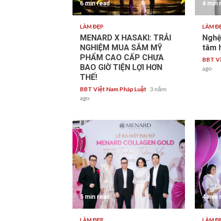
6 min read
4 min 
LÀM ĐẸP
LÀM Đ
MENARD X HASAKI: TRẢI
Nghệ
NGHIỆM MUA SẮM MỸ
tâm 
PHẨM CAO CẤP CHƯA
BBT Vi
BAO GIỜ TIỆN LỢI HƠN
ago
THẾ!
BBT Việt Nam Pháp Luật
3 năm
ago
5 min read
4 min 
LÀM ĐẸP
LÀM Đ