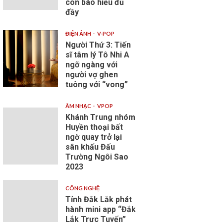
con báo hiếu đủ
đầy
ĐIỆN ẢNH
V-POP
Người Thứ 3: Tiến
sĩ tâm lý Tô Nhi A
ngỡ ngàng với
người vợ ghen
tuông với “vong”
ÂM NHẠC
VPOP
Khánh Trung nhóm
Huyền thoại bất
ngờ quay trở lại
sân khấu Đấu
Trường Ngôi Sao
2023
CÔNG NGHỆ
Tỉnh Đắk Lắk phát
hành mini app “Đắk
Lắk Trực Tuyến”