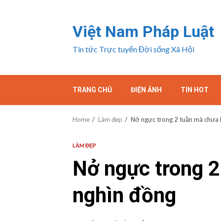
Skip
to
Việt Nam Pháp Luật
content
Tin tức Trực tuyến Đời sống Xã Hội
TRANG CHỦ
ĐIỆN ẢNH
TIN HOT
Home
Làm đẹp
Nở ngực trong 2 tuần mà chưa 
LÀM ĐẸP
Nở ngực trong 2
nghìn đồng