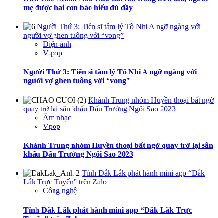
mẹ được hai con báo hiếu đủ đầy
Người Thứ 3: Tiến sĩ tâm lý Tô Nhi A ngỡ ngàng với
người vợ ghen tuông với “vong”
Điện ảnh
V-pop
Người Thứ 3: Tiến sĩ tâm lý Tô Nhi A ngỡ ngàng với
người vợ ghen tuông với “vong”
Khánh Trung nhóm Huyền thoại bất ngờ
quay trở lại sân khấu Đấu Trường Ngôi Sao 2023
Âm nhạc
Vpop
Khánh Trung nhóm Huyền thoại bất ngờ quay trở lại sân
khấu Đấu Trường Ngôi Sao 2023
Tỉnh Đắk Lắk phát hành mini app “Đắk
Lắk Trực Tuyến” trên Zalo
Công nghệ
Tỉnh Đắk Lắk phát hành mini app “Đắk Lắk Trực