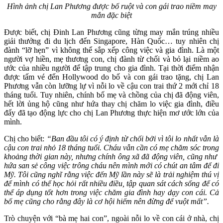
H
ình ảnh chị Lan Phương được bố ruột và con gái trao niềm may
mắn đặc biệt
Được biết, chị Đinh Lan Phương cũng từng may mắn trúng nhiều
giải thưởng đi du lịch đến Singapore, Hàn Quốc… tuy nhiên chị
đành “lỡ hẹn” vì không thể sắp xếp công việc và gia đình. Là một
người vợ hiền, mẹ thương con, chị đành từ chối và bỏ lại niềm ao
ước của nhiều người để tập trung cho gia đình. Tại thời điểm nhận
được tấm vé đến Hollywood do bố và con gái trao tặng, chị Lan
Phương vẫn còn lưỡng lự vì nỗi lo về cậu con trai thứ 2 mới chỉ 18
tháng tuổi. Tuy nhiên, chính bố mẹ và chồng của chị đã động viên,
hết lời ủng hộ cũng như hứa thay chị chăm lo việc gia đình, điều
đấy đã tạo động lực cho chị Lan Phương thực hiện mơ ước lớn của
mình.
Chị cho biết:
“Ban đầu tôi có ý định từ chối bởi vì tôi lo nhất vẫn là
cậu con trai nhỏ 18 tháng tuổi. Cháu vẫn cần có mẹ chăm sóc trong
khoảng thời gian này, nhưng chính ông xã đã động viên, cũng như
hứa san sẻ công việc trông cháu nên mình mới có chút an tâm để đi
Mỹ. Tôi cũng nghĩ rằng việc đến Mỹ lần này sẽ là trải nghiệm thú vị
để mình có thể học hỏi rất nhiều điều, tập quan sát cách sống để có
thể áp dụng tốt hơn trong việc chăm gia đình hay dạy con cái. Cả
bố mẹ cũng cho rằng đây là cơ hội hiếm nên đừng để vuột mất”.
Trò chuyện với “bà mẹ hai con”, ngoài nỗi lo về con cái ở nhà, chị