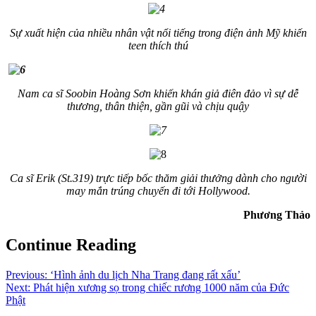
Sự xuất hiện của nhiều nhân vật nổi tiếng trong điện ảnh Mỹ khiến
teen thích thú
Nam ca sĩ Soobin Hoàng Sơn khiến khán giả điên đảo vì sự dễ
thương, thân thiện, gần gũi và chịu quậy
Ca sĩ Erik (St.319) trực tiếp bốc thăm giải thưởng dành cho người
may mắn trúng chuyến đi tới Hollywood.
Phương Thảo
Continue Reading
Previous:
‘Hình ảnh du lịch Nha Trang đang rất xấu’
Next:
Phát hiện xương sọ trong chiếc rương 1000 năm của Đức
Phật