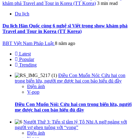
khám phá Travel and Tour in Korea (TT Korea)
3 min read
Du lịch
Du lịch Hàn Quốc cùng 6 nghệ sĩ Việt trong show khám phá
Travel and Tour in Korea (TT Korea)
BBT Việt Nam Pháp Luật
8 năm ago
Latest
Popular
Trending
Điều Con Muốn Nói: Cứu hai con
trong biển lửa, người mẹ được hai con báo hiếu đủ đầy
Điện ảnh
V-pop
Điều Con Muốn Nói: Cứu hai con trong biển lửa, người
mẹ được hai con báo hiếu đủ đầy
Người Thứ 3: Tiến sĩ tâm lý Tô Nhi A ngỡ ngàng với
người vợ ghen tuông với “vong”
Điện ảnh