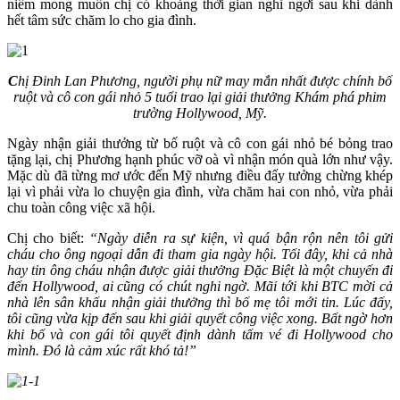
niềm mong muốn chị có khoảng thời gian nghỉ ngơi sau khi dành
hết tâm sức chăm lo cho gia đình.
C
hị Đinh Lan Phương, người phụ nữ may mắn nhất được chính bố
ruột và cô con gái nhỏ 5 tuổi trao lại giải thưởng Khám phá phim
trường Hollywood, Mỹ.
Ngày nhận giải thưởng từ bố ruột và cô con gái nhỏ bé bỏng trao
tặng lại, chị Phương hạnh phúc vỡ oà vì nhận món quà lớn như vậy.
Mặc dù đã từng mơ ước đến Mỹ nhưng điều đấy tưởng chừng khép
lại vì phải vừa lo chuyện gia đình, vừa chăm hai con nhỏ, vừa phải
chu toàn công việc xã hội.
Chị cho biết:
“Ngày diễn ra sự kiện, vì quá bận rộn nên tôi gửi
cháu cho ông ngoại dẫn đi tham gia ngày hội. Tối đây, khi cả nhà
hay tin ông cháu nhận được giải thưởng Đặc Biệt là một chuyến đi
đến Hollywood, ai cũng có chút nghi ngờ. Mãi tới khi BTC mời cả
nhà lên sân khấu nhận giải thưởng thì bố mẹ tôi mới tin. Lúc đấy,
tôi cũng vừa kịp đến sau khi giải quyết công việc xong. Bất ngờ hơn
khi bố và con gái tôi quyết định dành tấm vé đi Hollywood cho
mình. Đó là cảm xúc rất khó tả!”