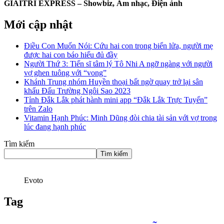
GIAITRI EXPRESS – Showbiz, Âm nhạc, Điện ảnh
Mới cập nhật
Điều Con Muốn Nói: Cứu hai con trong biển lửa, người mẹ
được hai con báo hiếu đủ đầy
Người Thứ 3: Tiến sĩ tâm lý Tô Nhi A ngỡ ngàng với người
vợ ghen tuông với “vong”
Khánh Trung nhóm Huyền thoại bất ngờ quay trở lại sân
khấu Đấu Trường Ngôi Sao 2023
Tỉnh Đắk Lắk phát hành mini app “Đắk Lắk Trực Tuyến”
trên Zalo
Vitamin Hạnh Phúc: Minh Dũng đòi chia tài sản với vợ trong
lúc đang hạnh phúc
Tìm kiếm
Tìm kiếm
Evoto
Tag