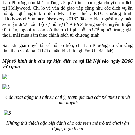
Lan Phương còn khá lo lắng về quá trình tham gia chuyến du lịch
tại Hollywood. Chị lo về vấn đề giao tiếp cũng như các dịch vụ ăn
uống, nghỉ ngơi khi đến Mỹ. Tuy nhiên, BTC chương trình
“Hollywood Summer Discovery 2016” đã cho biết người may mắn
sẽ nhận được toàn bộ sự hỗ trợ từ A tới Z trong suốt chuyến đi gần
01 tuần, ngoài ra còn có thêm chi phí hỗ trợ để người trúng giải
thoải mái mua sắm theo chính sách từ chương trình.
Sau khi giải quyết tất cả nỗi lo trên, chị Lan Phương đã sẵn sàng
tinh thần và đang tất bật chuẩn bị kinh nghiệm khi đến Mỹ.
Một số hình ảnh của sự kiện diễn ra tại Hà Nội vào ngày 26/06
vừa qua:
Các hoạt động thu hút sự chú ý, tham gia của các bé thiếu nhi và
phụ huynh
Những thử thách đặc biệt dành cho các teen mê trò trò chơi vận
động, mạo hiểm