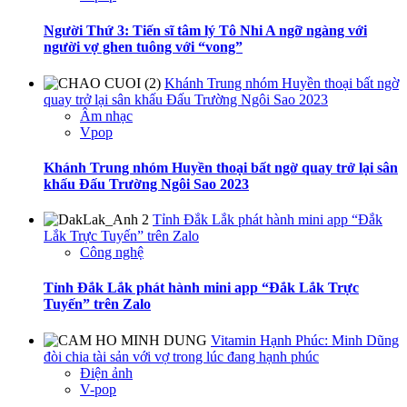
Người Thứ 3: Tiến sĩ tâm lý Tô Nhi A ngỡ ngàng với
người vợ ghen tuông với “vong”
Khánh Trung nhóm Huyền thoại bất ngờ
quay trở lại sân khấu Đấu Trường Ngôi Sao 2023
Âm nhạc
Vpop
Khánh Trung nhóm Huyền thoại bất ngờ quay trở lại sân
khấu Đấu Trường Ngôi Sao 2023
Tỉnh Đắk Lắk phát hành mini app “Đắk
Lắk Trực Tuyến” trên Zalo
Công nghệ
Tỉnh Đắk Lắk phát hành mini app “Đắk Lắk Trực
Tuyến” trên Zalo
Vitamin Hạnh Phúc: Minh Dũng
đòi chia tài sản với vợ trong lúc đang hạnh phúc
Điện ảnh
V-pop