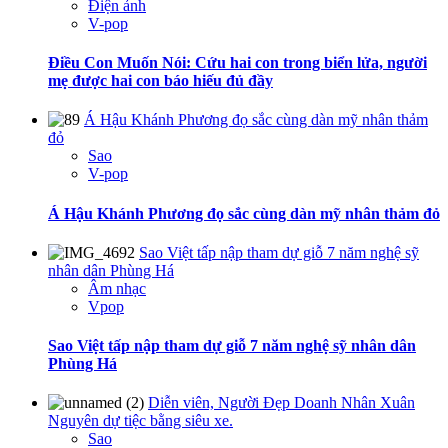
Điện ảnh
V-pop
Điều Con Muốn Nói: Cứu hai con trong biển lửa, người
mẹ được hai con báo hiếu đủ đầy
Á Hậu Khánh Phương đọ sắc cùng dàn mỹ nhân thảm
đỏ
Sao
V-pop
Á Hậu Khánh Phương đọ sắc cùng dàn mỹ nhân thảm đỏ
Sao Việt tấp nập tham dự giỗ 7 năm nghệ sỹ
nhân dân Phùng Há
Âm nhạc
Vpop
Sao Việt tấp nập tham dự giỗ 7 năm nghệ sỹ nhân dân
Phùng Há
Diễn viên, Người Đẹp Doanh Nhân Xuân
Nguyên dự tiệc bằng siêu xe.
Sao