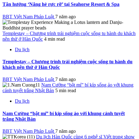
Tận hưởng ‘Nắng hè rực rỡ’ tại Seahorse Resort & Spa
BBT Việt Nam Pháp Luật
7 năm ago
Templestay – Chương trình trải nghiệm cuộc sống tu hành du khách
nên thử ở Hàn Quốc
4 min read
Du lịch
Templestay – Chương trình trải nghiệm cuộc sống tu hành du
khách nên thử ở Hàn Quốc
BBT Việt Nam Pháp Luật
7 năm ago
Nam Cường “bật mí” bí kíp sống ảo với khung
cảnh tuyết trắng Nhật Bản
5 min read
Du lịch
Nam Cường “bật mí” bí kíp sống ảo với khung cảnh tuyết
trắng Nhật Bản
BBT Việt Nam Pháp Luật
7 năm ago
Du lịch Hàn Quốc cùng 6 nghệ sĩ Việt trong show