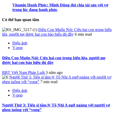
Vitamin Hạnh Phúc: Minh Dũng đòi chia tài sản với vợ
trong lúc đang hạnh phúc
Có thể bạn quan tâm
Điều Con Muốn Nói: Cứu hai con trong biển
lửa, người mẹ được hai con báo hiếu đủ đầy
6 min read
Điện ảnh
V-pop
Điều Con Muốn Nói: Cứu hai con trong biển lửa, người mẹ
được hai con báo hiếu đủ đầy
BBT Việt Nam Pháp Luật
3 năm ago
Người Thứ 3: Tiến sĩ tâm lý Tô Nhi A ngỡ ngàng với người vợ
ghen tuông với “vong”
7 min read
Điện ảnh
V-pop
Người Thứ 3: Tiến sĩ tâm lý Tô Nhi A ngỡ ngàng với người vợ
ghen tuông với “vong”