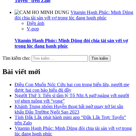
Tuyến” trên Zalo
Vitamin Hạnh Phúc: Minh Dũng
đòi chia tài sản với vợ trong lúc đang hạnh phúc
Điện ảnh
V-pop
Vitamin Hạnh Phúc: Minh Dũng đòi chia tài sản với vợ
trong lúc đang hạnh phúc
Tìm kiếm cho:
Bài viết mới
Điều Con Muốn Nói: Cứu hai con trong biển lửa, người mẹ
được hai con báo hiếu đủ đầy
Người Thứ 3: Tiến sĩ tâm lý Tô Nhi A ngỡ ngàng với người
vợ ghen tuông với “vong”
Khánh Trung nhóm Huyền thoại bất ngờ quay trở lại sân
khấu Đấu Trường Ngôi Sao 2023
Tỉnh Đắk Lắk phát hành mini app “Đắk Lắk Trực Tuyến”
trên Zalo
Vitamin Hạnh Phúc: Minh Dũng đòi chia tài sản với vợ trong
lúc đang hạnh phúc