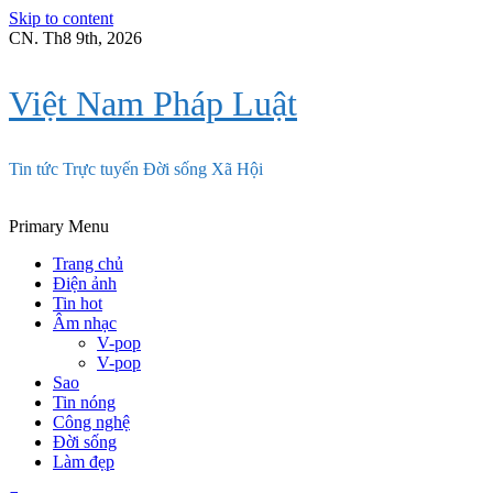
Skip to content
CN. Th8 9th, 2026
Việt Nam Pháp Luật
Tin tức Trực tuyến Đời sống Xã Hội
Primary Menu
Trang chủ
Điện ảnh
Tin hot
Âm nhạc
V-pop
V-pop
Sao
Tin nóng
Công nghệ
Đời sống
Làm đẹp