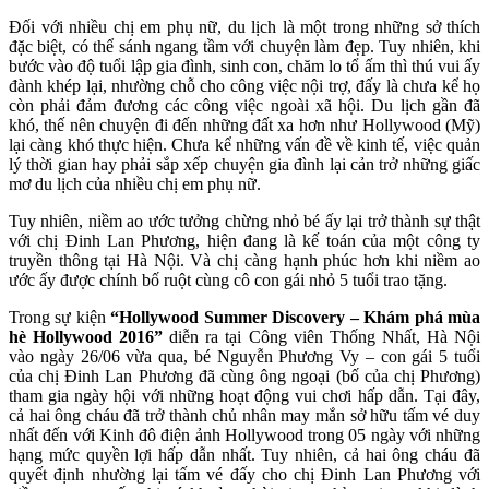
Đối với nhiều chị em phụ nữ, du lịch là một trong những sở thích
đặc biệt, có thể sánh ngang tầm với chuyện làm đẹp. Tuy nhiên, khi
bước vào độ tuổi lập gia đình, sinh con, chăm lo tổ ấm thì thú vui ấy
đành khép lại, nhường chỗ cho công việc nội trợ, đấy là chưa kể họ
còn phải đảm đương các công việc ngoài xã hội. Du lịch gần đã
khó, thế nên chuyện đi đến những đất xa hơn như Hollywood (Mỹ)
lại càng khó thực hiện. Chưa kể những vấn đề về kinh tế, việc quản
lý thời gian hay phải sắp xếp chuyện gia đình lại cản trở những giấc
mơ du lịch của nhiều chị em phụ nữ.
Tuy nhiên, niềm ao ước tưởng chừng nhỏ bé ấy lại trở thành sự thật
với chị Đinh Lan Phương, hiện đang là kế toán của một công ty
truyền thông tại Hà Nội. Và chị càng hạnh phúc hơn khi niềm ao
ước ấy được chính bố ruột cùng cô con gái nhỏ 5 tuổi trao tặng.
Trong sự kiện
“Hollywood Summer Discovery – Khám phá mùa
hè Hollywood 2016”
diễn ra tại Công viên Thống Nhất, Hà Nội
vào ngày 26/06 vừa qua, bé Nguyễn Phương Vy – con gái 5 tuổi
của chị Đinh Lan Phương đã cùng ông ngoại (bố của chị Phương)
tham gia ngày hội với những hoạt động vui chơi hấp dẫn. Tại đây,
cả hai ông cháu đã trở thành chủ nhân may mắn sở hữu tấm vé duy
nhất đến với Kinh đô điện ảnh Hollywood trong 05 ngày với những
hạng mức quyền lợi hấp dẫn nhất. Tuy nhiên, cả hai ông cháu đã
quyết định nhường lại tấm vé đấy cho chị Đinh Lan Phương với