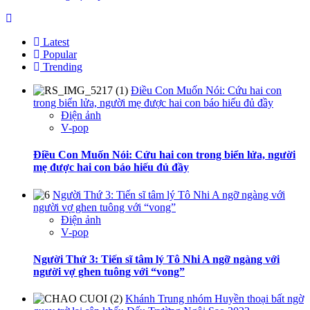
Latest
Popular
Trending
Điều Con Muốn Nói: Cứu hai con
trong biển lửa, người mẹ được hai con báo hiếu đủ đầy
Điện ảnh
V-pop
Điều Con Muốn Nói: Cứu hai con trong biển lửa, người
mẹ được hai con báo hiếu đủ đầy
Người Thứ 3: Tiến sĩ tâm lý Tô Nhi A ngỡ ngàng với
người vợ ghen tuông với “vong”
Điện ảnh
V-pop
Người Thứ 3: Tiến sĩ tâm lý Tô Nhi A ngỡ ngàng với
người vợ ghen tuông với “vong”
Khánh Trung nhóm Huyền thoại bất ngờ