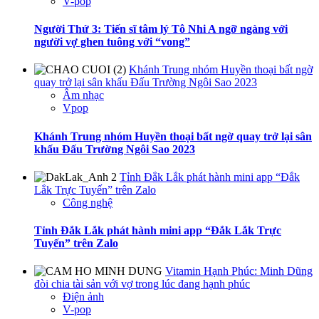
V-pop
Người Thứ 3: Tiến sĩ tâm lý Tô Nhi A ngỡ ngàng với
người vợ ghen tuông với “vong”
Khánh Trung nhóm Huyền thoại bất ngờ
quay trở lại sân khấu Đấu Trường Ngôi Sao 2023
Âm nhạc
Vpop
Khánh Trung nhóm Huyền thoại bất ngờ quay trở lại sân
khấu Đấu Trường Ngôi Sao 2023
Tỉnh Đắk Lắk phát hành mini app “Đắk
Lắk Trực Tuyến” trên Zalo
Công nghệ
Tỉnh Đắk Lắk phát hành mini app “Đắk Lắk Trực
Tuyến” trên Zalo
Vitamin Hạnh Phúc: Minh Dũng
đòi chia tài sản với vợ trong lúc đang hạnh phúc
Điện ảnh
V-pop