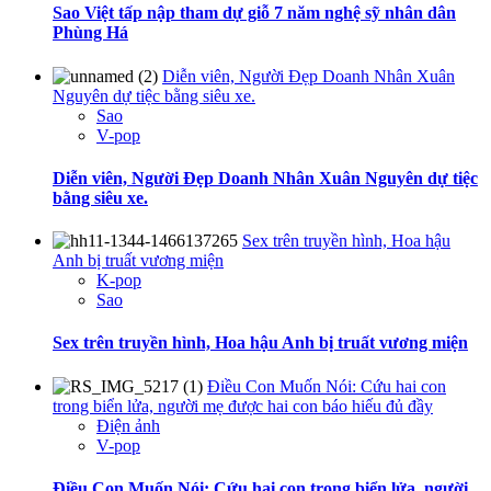
Sao Việt tấp nập tham dự giỗ 7 năm nghệ sỹ nhân dân
Phùng Há
Diễn viên, Người Đẹp Doanh Nhân Xuân
Nguyên dự tiệc bằng siêu xe.
Sao
V-pop
Diễn viên, Người Đẹp Doanh Nhân Xuân Nguyên dự tiệc
bằng siêu xe.
Sex trên truyền hình, Hoa hậu
Anh bị truất vương miện
K-pop
Sao
Sex trên truyền hình, Hoa hậu Anh bị truất vương miện
Điều Con Muốn Nói: Cứu hai con
trong biển lửa, người mẹ được hai con báo hiếu đủ đầy
Điện ảnh
V-pop
Điều Con Muốn Nói: Cứu hai con trong biển lửa, người