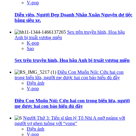
V-pop
Diễn viên, Người Đẹp Doanh Nhân Xuân Nguyên dự tiệc
bằng siêu xe.
Sex trên truyền hình, Hoa hậu
Anh bị truất vương miện
K-pop
Sao
Sex trên truyền hình, Hoa hậu Anh bị truất vương miện
Điều Con Muốn Nói: Cứu hai con
trong biển lửa, người mẹ được hai con báo hiếu đủ đầy
Điện ảnh
V-pop
Điều Con Muốn Nói: Cứu hai con trong biển lửa, người
mẹ được hai con báo hiếu đủ đầy
Người Thứ 3: Tiến sĩ tâm lý Tô Nhi A ngỡ ngàng với
người vợ ghen tuông với “vong”
Điện ảnh
V-pop