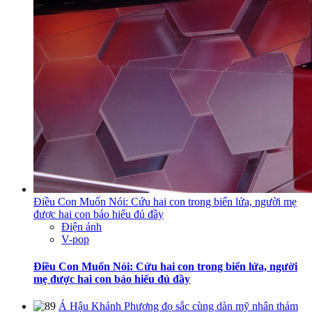
Điều Con Muốn Nói: Cứu hai con trong biển lửa, người mẹ
được hai con báo hiếu đủ đầy
Điện ảnh
V-pop
Điều Con Muốn Nói: Cứu hai con trong biển lửa, người
mẹ được hai con báo hiếu đủ đầy
Á Hậu Khánh Phương đọ sắc cùng dàn mỹ nhân thảm