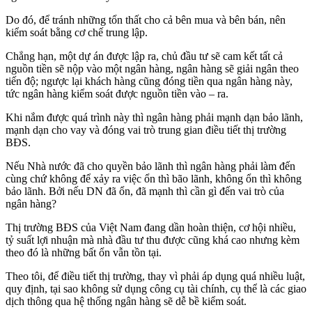
Do đó, để tránh những tổn thất cho cả bên mua và bên bán, nên
kiểm soát bằng cơ chế trung lập.
Chẳng hạn, một dự án được lập ra, chủ đầu tư sẽ cam kết tất cả
nguồn tiền sẽ nộp vào một ngân hàng, ngân hàng sẽ giải ngân theo
tiến độ; ngược lại khách hàng cũng đóng tiền qua ngân hàng này,
tức ngân hàng kiểm soát được nguồn tiền vào – ra.
Khi nắm được quá trình này thì ngân hàng phải mạnh dạn bảo lãnh,
mạnh dạn cho vay và đóng vai trò trung gian điều tiết thị trường
BĐS.
Nếu Nhà nước đã cho quyền bảo lãnh thì ngân hàng phải làm đến
cùng chứ không để xảy ra việc ổn thì bão lãnh, không ổn thì không
bảo lãnh. Bởi nếu DN đã ổn, đã mạnh thì cần gì đến vai trò của
ngân hàng?
Thị trường BĐS của Việt Nam đang dần hoàn thiện, cơ hội nhiều,
tỷ suất lợi nhuận mà nhà đầu tư thu được cũng khá cao nhưng kèm
theo đó là những bất ổn vẫn tồn tại.
Theo tôi, để điều tiết thị trường, thay vì phải áp dụng quá nhiều luật,
quy định, tại sao không sử dụng công cụ tài chính, cụ thể là các giao
dịch thông qua hệ thống ngân hàng sẽ dễ bề kiểm soát.