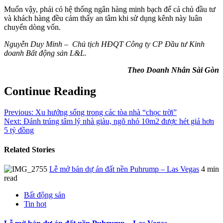
Muốn vậy, phải có hệ thống ngân hàng minh bạch để cả chủ đầu tư
và khách hàng đều cảm thấy an tâm khi sử dụng kênh này luân
chuyển dòng vốn.
Nguyễn Duy Minh – Chủ tịch HĐQT Công ty CP Đầu tư Kinh
doanh Bất động sản L&L.
Theo Doanh Nhân Sài Gòn
Continue Reading
Previous:
Xu hướng sống trong các tòa nhà “chọc trời”
Next:
Đánh trúng tâm lý nhà giàu, ngõ nhỏ 10m2 được hét giá hơn
5 tỷ đồng
Related Stories
Lễ mở bán dự án đất nền Puhrump – Las Vegas
4 min
read
Bất động sản
Tin hot