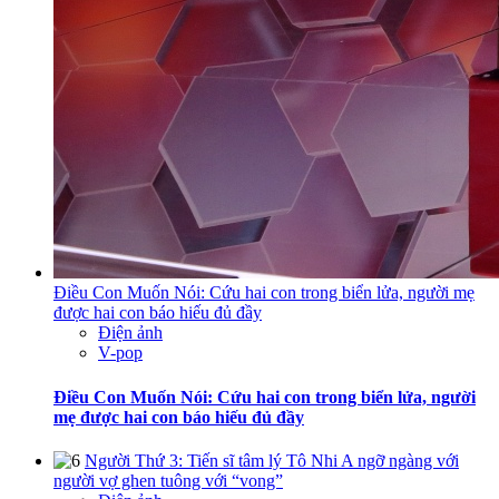
Điều Con Muốn Nói: Cứu hai con trong biển lửa, người mẹ
được hai con báo hiếu đủ đầy
Điện ảnh
V-pop
Điều Con Muốn Nói: Cứu hai con trong biển lửa, người
mẹ được hai con báo hiếu đủ đầy
Người Thứ 3: Tiến sĩ tâm lý Tô Nhi A ngỡ ngàng với
người vợ ghen tuông với “vong”