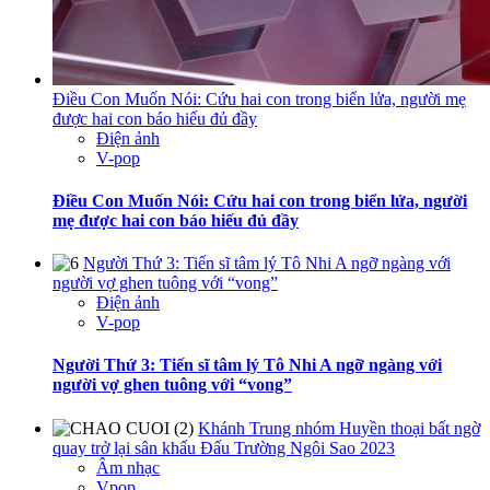
Điều Con Muốn Nói: Cứu hai con trong biển lửa, người mẹ
được hai con báo hiếu đủ đầy
Điện ảnh
V-pop
Điều Con Muốn Nói: Cứu hai con trong biển lửa, người
mẹ được hai con báo hiếu đủ đầy
Người Thứ 3: Tiến sĩ tâm lý Tô Nhi A ngỡ ngàng với
người vợ ghen tuông với “vong”
Điện ảnh
V-pop
Người Thứ 3: Tiến sĩ tâm lý Tô Nhi A ngỡ ngàng với
người vợ ghen tuông với “vong”
Khánh Trung nhóm Huyền thoại bất ngờ
quay trở lại sân khấu Đấu Trường Ngôi Sao 2023
Âm nhạc
Vpop