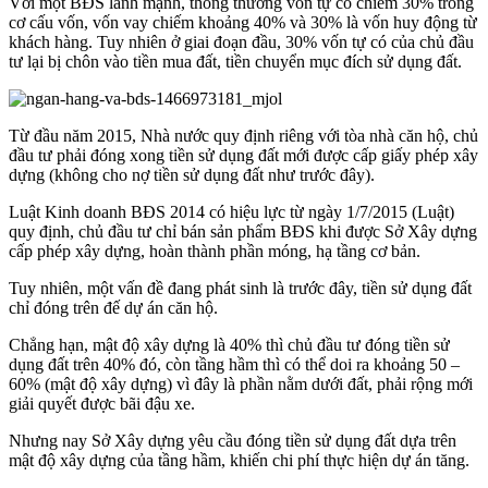
Với một BĐS lành mạnh, thông thường vốn tự có chiếm 30% trong
cơ cấu vốn, vốn vay chiếm khoảng 40% và 30% là vốn huy động từ
khách hàng. Tuy nhiên ở giai đoạn đầu, 30% vốn tự có của chủ đầu
tư lại bị chôn vào tiền mua đất, tiền chuyển mục đích sử dụng đất.
Từ đầu năm 2015, Nhà nước quy định riêng với tòa nhà căn hộ, chủ
đầu tư phải đóng xong tiền sử dụng đất mới được cấp giấy phép xây
dựng (không cho nợ tiền sử dụng đất như trước đây).
Luật Kinh doanh BĐS 2014 có hiệu lực từ ngày 1/7/2015 (Luật)
quy định, chủ đầu tư chỉ bán sản phẩm BĐS khi được Sở Xây dựng
cấp phép xây dựng, hoàn thành phần móng, hạ tầng cơ bản.
Tuy nhiên, một vấn đề đang phát sinh là trước đây, tiền sử dụng đất
chỉ đóng trên đế dự án căn hộ.
Chẳng hạn, mật độ xây dựng là 40% thì chủ đầu tư đóng tiền sử
dụng đất trên 40% đó, còn tầng hầm thì có thể doi ra khoảng 50 –
60% (mật độ xây dựng) vì đây là phần nằm dưới đất, phải rộng mới
giải quyết được bãi đậu xe.
Nhưng nay Sở Xây dựng yêu cầu đóng tiền sử dụng đất dựa trên
mật độ xây dựng của tầng hầm, khiến chi phí thực hiện dự án tăng.