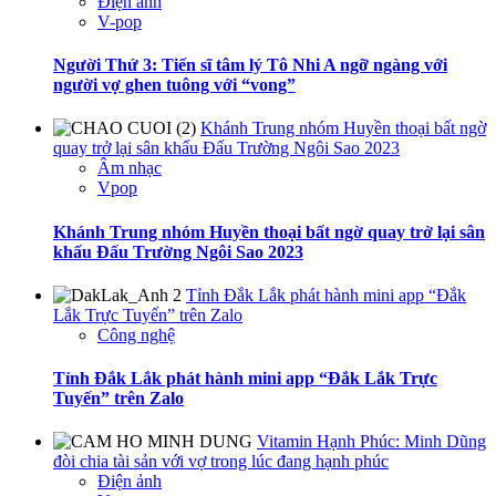
Điện ảnh
V-pop
Người Thứ 3: Tiến sĩ tâm lý Tô Nhi A ngỡ ngàng với
người vợ ghen tuông với “vong”
Khánh Trung nhóm Huyền thoại bất ngờ
quay trở lại sân khấu Đấu Trường Ngôi Sao 2023
Âm nhạc
Vpop
Khánh Trung nhóm Huyền thoại bất ngờ quay trở lại sân
khấu Đấu Trường Ngôi Sao 2023
Tỉnh Đắk Lắk phát hành mini app “Đắk
Lắk Trực Tuyến” trên Zalo
Công nghệ
Tỉnh Đắk Lắk phát hành mini app “Đắk Lắk Trực
Tuyến” trên Zalo
Vitamin Hạnh Phúc: Minh Dũng
đòi chia tài sản với vợ trong lúc đang hạnh phúc
Điện ảnh