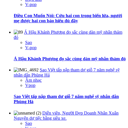
V-pop
Điều Con Muốn Nói: Cứu hai con trong biển lửa, người
mẹ được hai con báo hiếu đủ đầy
Á Hậu Khánh Phương đọ sắc cùng dàn mỹ nhân thảm
đỏ
Sao
V-pop
Á Hậu Khánh Phương đọ sắc cùng dàn mỹ nhân thảm đỏ
Sao Việt tấp nập tham dự giỗ 7 năm nghệ sỹ
nhân dân Phùng Há
Âm nhạc
Vpop
Sao Việt tấp nập tham dự giỗ 7 năm nghệ sỹ nhân dân
Phùng Há
Diễn viên, Người Đẹp Doanh Nhân Xuân
Nguyên dự tiệc bằng siêu xe.
Sao