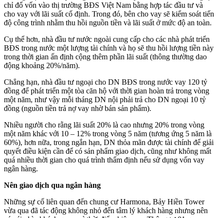
chỉ đổ vốn vào thị trường BĐS Việt Nam bằng hợp tác đầu tư và
cho vay với lãi suất cố định. Trong đó, bên cho vay sẽ kiểm soát tiến
độ công trình nhằm thu hồi nguồn tiền và lãi suất ở mức độ an toàn.
Cụ thể hơn, nhà đầu tư nước ngoài cung cấp cho các nhà phát triển
BĐS trong nước một lượng tài chính và họ sẽ thu hồi lượng tiền này
trong thời gian ấn định cộng thêm phần lãi suất (thông thường dao
động khoảng 20%/năm).
Chẳng hạn, nhà đầu tư ngoại cho DN BĐS trong nước vay 120 tỷ
đồng để phát triển một tòa căn hộ với thời gian hoàn trả trong vòng
một năm, như vậy mỗi tháng DN nội phải trả cho DN ngoại 10 tỷ
đồng (nguồn tiền trả nợ vay nhờ bán sản phẩm).
Nhiều người cho rằng lãi suất 20% là cao nhưng 20% trong vòng
một năm khác với 10 – 12% trong vòng 5 năm (tương ứng 5 năm là
60%), hơn nữa, trong ngắn hạn, DN thỏa mãn được tài chính để giải
quyết điều kiện cần để có sản phẩm giao dịch, cũng như không mất
quá nhiều thời gian cho quá trình thẩm định nếu sử dụng vốn vay
ngân hàng.
Nên giao dịch qua ngân hàng
Những sự cố liên quan đến chung cư Harmona, Bảy Hiền Tower
vừa qua đã tác động không nhỏ đến tâm lý khách hàng nhưng nên