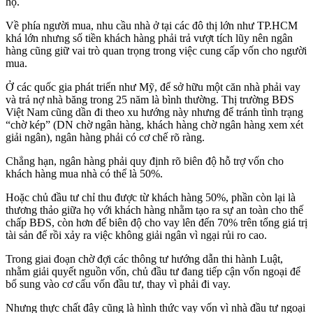
hộ.
Về phía người mua, nhu cầu nhà ở tại các đô thị lớn như TP.HCM
khá lớn nhưng số tiền khách hàng phải trả vượt tích lũy nên ngân
hàng cũng giữ vai trò quan trọng trong việc cung cấp vốn cho người
mua.
Ở các quốc gia phát triển như Mỹ, để sở hữu một căn nhà phải vay
và trả nợ nhà băng trong 25 năm là bình thường. Thị trường BĐS
Việt Nam cũng dần đi theo xu hướng này nhưng để tránh tình trạng
“chờ kép” (DN chờ ngân hàng, khách hàng chờ ngân hàng xem xét
giải ngân), ngân hàng phải có cơ chế rõ ràng.
Chẳng hạn, ngân hàng phải quy định rõ biên độ hỗ trợ vốn cho
khách hàng mua nhà có thể là 50%.
Hoặc chủ đầu tư chỉ thu được từ khách hàng 50%, phần còn lại là
thương thảo giữa họ với khách hàng nhằm tạo ra sự an toàn cho thế
chấp BĐS, còn hơn để biên độ cho vay lên đến 70% trên tổng giá trị
tài sản để rồi xảy ra việc không giải ngân vì ngại rủi ro cao.
Trong giai đoạn chờ đợi các thông tư hướng dẫn thi hành Luật,
nhằm giải quyết nguồn vốn, chủ đầu tư đang tiếp cận vốn ngoại để
bổ sung vào cơ cấu vốn đầu tư, thay vì phải đi vay.
Nhưng thực chất đây cũng là hình thức vay vốn vì nhà đầu tư ngoại