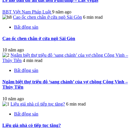
Lễ mở bán dự án đất nền Puhrump – Las Vegas
BBT Việt Nam Pháp Luật
9 năm ago
Cao ốc chen chân ở cửa ngõ Sài Gòn
6 min read
Bất động sản
Cao ốc chen chân ở cửa ngõ Sài Gòn
10 năm ago
Ngắm biệt thự triệu đô ‘sang chảnh’ của vợ chồng Công Vinh –
Thủy Tiên
4 min read
Bất động sản
Ngắm biệt thự triệu đô ‘sang chảnh’ của vợ chồng Công Vinh –
Thủy Tiên
10 năm ago
Liệu giá nhà có tiếp tục tăng?
6 min read
Bất động sản
Liệu giá nhà có tiếp tục tăng?