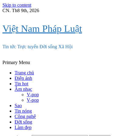
Skip to content
CN. Th8 9th, 2026
Việt Nam Pháp Luật
Tin tức Trực tuyến Đời sống Xã Hội
Primary Menu
Trang chủ
Điện ảnh
Tin hot
Âm nhạc
V-pop
V-pop
Sao
Tin nóng
Công nghệ
Đời sống
Làm đẹp