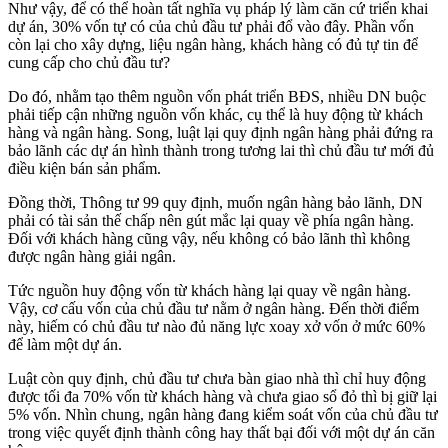
Như vậy, để có thể hoàn tất nghĩa vụ pháp lý làm căn cứ triển khai
dự án, 30% vốn tự có của chủ đầu tư phải đổ vào đây. Phần vốn
còn lại cho xây dựng, liệu ngân hàng, khách hàng có đủ tự tin để
cung cấp cho chủ đầu tư?
Do đó, nhằm tạo thêm nguồn vốn phát triển BĐS, nhiều DN buộc
phải tiếp cận những nguồn vốn khác, cụ thể là huy động từ khách
hàng và ngân hàng. Song, luật lại quy định ngân hàng phải đứng ra
bảo lãnh các dự án hình thành trong tương lai thì chủ đầu tư mới đủ
điều kiện bán sản phẩm.
Đồng thời, Thông tư 99 quy định, muốn ngân hàng bảo lãnh, DN
phải có tài sản thế chấp nên gút mắc lại quay về phía ngân hàng.
Đối với khách hàng cũng vậy, nếu không có bảo lãnh thì không
được ngân hàng giải ngân.
Tức nguồn huy động vốn từ khách hàng lại quay về ngân hàng.
Vậy, cơ cấu vốn của chủ đầu tư nằm ở ngân hàng. Đến thời điểm
này, hiếm có chủ đầu tư nào đủ năng lực xoay xở vốn ở mức 60%
để làm một dự án.
Luật còn quy định, chủ đầu tư chưa bàn giao nhà thì chỉ huy động
được tối đa 70% vốn từ khách hàng và chưa giao sổ đỏ thì bị giữ lại
5% vốn. Nhìn chung, ngân hàng đang kiểm soát vốn của chủ đầu tư
trong việc quyết định thành công hay thất bại đối với một dự án căn