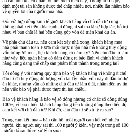
có cái nhìn khách quan, vì thời điểm hiện nay, Thông tư 01 quy
định một tài sản không được thế chấp nhiều nơi, nhiều lần nhằm bảo
vệ quyền lợi của người mua nhà.
Đối với hợp đồng kinh tế giữa khách hàng và chủ đầu tư cũng
không phải xét trên khía cạnh ai đúng ai sai mà là sự hợp tác, hỗ trợ
nhau vì bản chất là hai bên cùng góp vốn để triển khai dự án.
Về phía chủ đầu tư, nếu cam kết xây nhà xong, khách hàng mua
nhà phải thanh toán 100% mới được nhận nhà mà không huy động
vốn từ người mua, liệu khách hàng có dám ký? Nếu chủ đầu tư làm
như vậy, liệu ngân hàng có dám đứng ra bảo lãnh vì chính khách
hàng cũng đang thế chấp sản phẩm hình thành trong tương lai?
Tôi đồng ý với những quy định bảo vệ khách hàng vì không ít chủ
đầu tư đã huy động đủ lượng vốn lại lấy phần vốn này đi đầu tư dự
án khác, nhưng vẫn có những chủ đầu tư làm thật, nhắm đến uy tín
nên việc bảo vệ phải được thực thi hai chiều.
Bảo vệ khách hàng là bảo vệ số đông nhưng có chắc số đông đúng
100%, vì bao nhiêu khách hàng đóng tiền không đúng theo tiến độ
cam kết với chủ đầu tư? Khi đó, chủ đầu tư sẽ xử lý ra sao?
Trong cam kết mua – bán căn hộ, một người cam kết với nhiều
người, khi người này sai thì 100 người ý kiến, vậy một trong số 100
người đó sai thì sẽ xử lý ra sao?