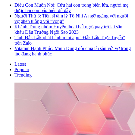
Điều Con Muốn Nói: Cứu hai con trong biển lửa, người mẹ
được hai con báo hiếu đủ đầy
Người Thứ 3: Tiến sĩ tâm lý Tô Nhi A ngỡ ngàng với người
vợ ghen tuông với “vong”
Khánh Trung nhóm Huyền thoại bất ngờ quay trở lại sân
khấu Đấu Trường Ngôi Sao 2023
Tỉnh Đắk Lắk phát hành mini app “Đắk Lắk Trực Tuyến”
trên Zalo
Vitamin Hạnh Phúc: Minh Dũng đòi chia tài sản với vợ trong
lúc đang hạnh phúc
Latest
Popular
Trending