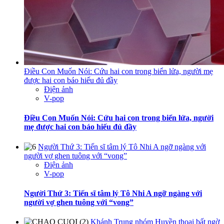
Điều Con Muốn Nói: Cứu hai con trong biển lửa, người mẹ
được hai con báo hiếu đủ đầy
Điện ảnh
V-pop
Điều Con Muốn Nói: Cứu hai con trong biển lửa, người
mẹ được hai con báo hiếu đủ đầy
Người Thứ 3: Tiến sĩ tâm lý Tô Nhi A ngỡ ngàng với
người vợ ghen tuông với “vong”
Điện ảnh
V-pop
Người Thứ 3: Tiến sĩ tâm lý Tô Nhi A ngỡ ngàng với
người vợ ghen tuông với “vong”
Khánh Trung nhóm Huyền thoại bất ngờ