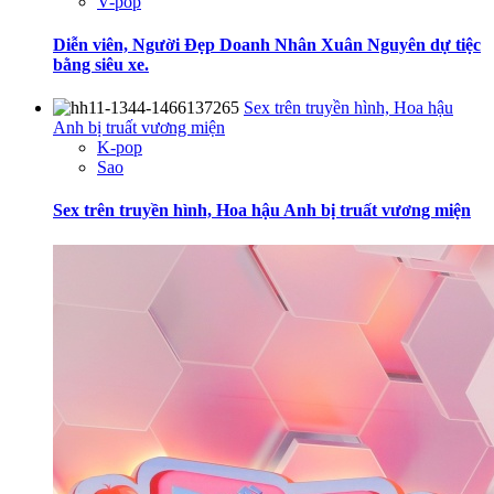
V-pop
Diễn viên, Người Đẹp Doanh Nhân Xuân Nguyên dự tiệc
bằng siêu xe.
Sex trên truyền hình, Hoa hậu
Anh bị truất vương miện
K-pop
Sao
Sex trên truyền hình, Hoa hậu Anh bị truất vương miện