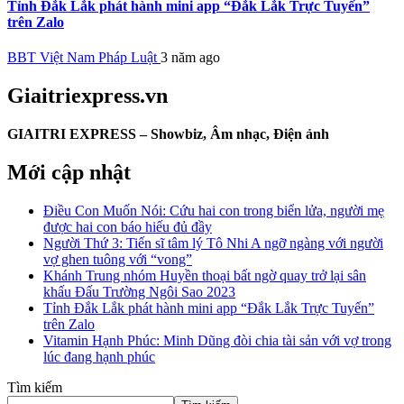
Tỉnh Đắk Lắk phát hành mini app “Đắk Lắk Trực Tuyến”
trên Zalo
BBT Việt Nam Pháp Luật
3 năm ago
Giaitriexpress.vn
GIAITRI EXPRESS – Showbiz, Âm nhạc, Điện ảnh
Mới cập nhật
Điều Con Muốn Nói: Cứu hai con trong biển lửa, người mẹ
được hai con báo hiếu đủ đầy
Người Thứ 3: Tiến sĩ tâm lý Tô Nhi A ngỡ ngàng với người
vợ ghen tuông với “vong”
Khánh Trung nhóm Huyền thoại bất ngờ quay trở lại sân
khấu Đấu Trường Ngôi Sao 2023
Tỉnh Đắk Lắk phát hành mini app “Đắk Lắk Trực Tuyến”
trên Zalo
Vitamin Hạnh Phúc: Minh Dũng đòi chia tài sản với vợ trong
lúc đang hạnh phúc
Tìm kiếm