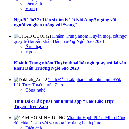
Điện ảnh
V-pop
Người Thứ 3: Tiến sĩ tâm lý Tô Nhi A ngỡ ngàng với
người vợ ghen tuông với “vong”
Khánh Trung nhóm Huyền thoại bất ngờ
quay trở lại sân khấu Đấu Trường Ngôi Sao 2023
Âm nhạc
Vpop
Khánh Trung nhóm Huyền thoại bất ngờ quay trở lại sân
khấu Đấu Trường Ngôi Sao 2023
Tỉnh Đắk Lắk phát hành mini app “Đắk
Lắk Trực Tuyến” trên Zalo
Công nghệ
Tỉnh Đắk Lắk phát hành mini app “Đắk Lắk Trực
Tuyến” trên Zalo
Vitamin Hạnh Phúc: Minh Dũng
đòi chia tài sản với vợ trong lúc đang hạnh phúc
Điện ảnh