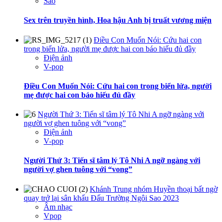
Sao
Sex trên truyền hình, Hoa hậu Anh bị truất vương miện
Điều Con Muốn Nói: Cứu hai con
trong biển lửa, người mẹ được hai con báo hiếu đủ đầy
Điện ảnh
V-pop
Điều Con Muốn Nói: Cứu hai con trong biển lửa, người
mẹ được hai con báo hiếu đủ đầy
Người Thứ 3: Tiến sĩ tâm lý Tô Nhi A ngỡ ngàng với
người vợ ghen tuông với “vong”
Điện ảnh
V-pop
Người Thứ 3: Tiến sĩ tâm lý Tô Nhi A ngỡ ngàng với
người vợ ghen tuông với “vong”
Khánh Trung nhóm Huyền thoại bất ngờ
quay trở lại sân khấu Đấu Trường Ngôi Sao 2023
Âm nhạc
Vpop