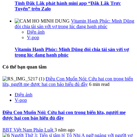
Tỉnh Đắk Lắk phát hành mini app “Đắk Lắk Trực
Tuyến” trên Zalo
Vitamin Hạnh Phúc: Minh Dũng
đòi chia tài sản với vợ trong lúc đang hạnh phúc
Điện ảnh
V-pop
Vitamin Hạnh Phúc: Minh Dũng đòi chia tài sản với vợ
trong lúc đang hạnh phúc
Có thể bạn quan tâm
Điều Con Muốn Nói: Cứu hai con trong biển
lửa, người mẹ được hai con báo hiếu đủ đầy
6 min read
Điện ảnh
V-pop
Điều Con Muốn Nói: Cứu hai con trong biển lửa, người mẹ
được hai con báo hiếu đủ đầy
BBT Việt Nam Pháp Luật
3 năm ago
Người Thứ 3: Tiến sĩ tâm lý Tô Nhi A ngỡ ngàng với người vợ