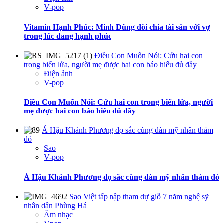
V-pop
Vitamin Hạnh Phúc: Minh Dũng đòi chia tài sản với vợ
trong lúc đang hạnh phúc
Điều Con Muốn Nói: Cứu hai con
trong biển lửa, người mẹ được hai con báo hiếu đủ đầy
Điện ảnh
V-pop
Điều Con Muốn Nói: Cứu hai con trong biển lửa, người
mẹ được hai con báo hiếu đủ đầy
Á Hậu Khánh Phương đọ sắc cùng dàn mỹ nhân thảm
đỏ
Sao
V-pop
Á Hậu Khánh Phương đọ sắc cùng dàn mỹ nhân thảm đỏ
Sao Việt tấp nập tham dự giỗ 7 năm nghệ sỹ
nhân dân Phùng Há
Âm nhạc