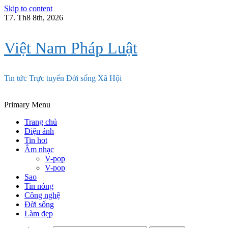
Skip to content
T7. Th8 8th, 2026
Việt Nam Pháp Luật
Tin tức Trực tuyến Đời sống Xã Hội
Primary Menu
Trang chủ
Điện ảnh
Tin hot
Âm nhạc
V-pop
V-pop
Sao
Tin nóng
Công nghệ
Đời sống
Làm đẹp