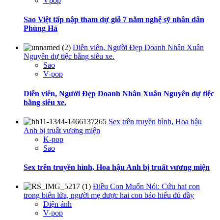
Vpop
Sao Việt tấp nập tham dự giỗ 7 năm nghệ sỹ nhân dân
Phùng Há
Diễn viên, Người Đẹp Doanh Nhân Xuân
Nguyên dự tiệc bằng siêu xe.
Sao
V-pop
Diễn viên, Người Đẹp Doanh Nhân Xuân Nguyên dự tiệc
bằng siêu xe.
Sex trên truyền hình, Hoa hậu
Anh bị truất vương miện
K-pop
Sao
Sex trên truyền hình, Hoa hậu Anh bị truất vương miện
Điều Con Muốn Nói: Cứu hai con
trong biển lửa, người mẹ được hai con báo hiếu đủ đầy
Điện ảnh
V-pop