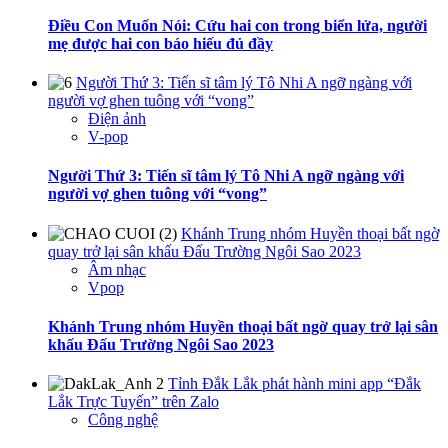
Điều Con Muốn Nói: Cứu hai con trong biển lửa, người
mẹ được hai con báo hiếu đủ đầy
Người Thứ 3: Tiến sĩ tâm lý Tô Nhi A ngỡ ngàng với
người vợ ghen tuông với “vong”
Điện ảnh
V-pop
Người Thứ 3: Tiến sĩ tâm lý Tô Nhi A ngỡ ngàng với
người vợ ghen tuông với “vong”
Khánh Trung nhóm Huyền thoại bất ngờ
quay trở lại sân khấu Đấu Trường Ngôi Sao 2023
Âm nhạc
Vpop
Khánh Trung nhóm Huyền thoại bất ngờ quay trở lại sân
khấu Đấu Trường Ngôi Sao 2023
Tỉnh Đắk Lắk phát hành mini app “Đắk
Lắk Trực Tuyến” trên Zalo
Công nghệ