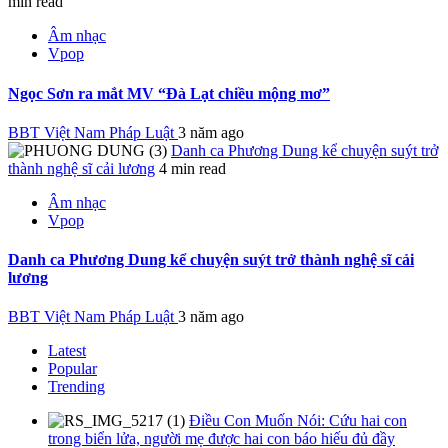
min read
Âm nhạc
Vpop
Ngọc Sơn ra mắt MV “Đà Lạt chiều mộng mơ”
BBT Việt Nam Pháp Luật
3 năm ago
Danh ca Phương Dung kể chuyện suýt trở
thành nghệ sĩ cải lương
4 min read
Âm nhạc
Vpop
Danh ca Phương Dung kể chuyện suýt trở thành nghệ sĩ cải
lương
BBT Việt Nam Pháp Luật
3 năm ago
Latest
Popular
Trending
Điều Con Muốn Nói: Cứu hai con
trong biển lửa, người mẹ được hai con báo hiếu đủ đầy