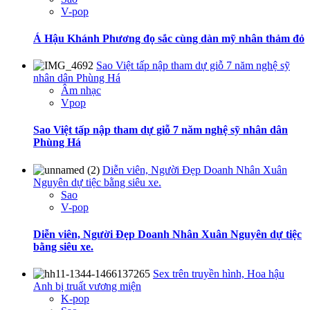
V-pop
Á Hậu Khánh Phương đọ sắc cùng dàn mỹ nhân thảm đỏ
Sao Việt tấp nập tham dự giỗ 7 năm nghệ sỹ
nhân dân Phùng Há
Âm nhạc
Vpop
Sao Việt tấp nập tham dự giỗ 7 năm nghệ sỹ nhân dân
Phùng Há
Diễn viên, Người Đẹp Doanh Nhân Xuân
Nguyên dự tiệc bằng siêu xe.
Sao
V-pop
Diễn viên, Người Đẹp Doanh Nhân Xuân Nguyên dự tiệc
bằng siêu xe.
Sex trên truyền hình, Hoa hậu
Anh bị truất vương miện
K-pop