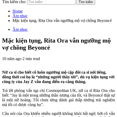
Tìm kiếm cho:
Home
Âm nhạc
Mặc kiện tụng, Rita Ora vẫn ngưỡng mộ vợ chồng Beyoncé
Âm nhạc
Mặc kiện tụng, Rita Ora vẫn ngưỡng mộ
vợ chồng Beyoncé
10 năm ago
2 min read
Nữ ca sĩ cho biết cô luôn ngưỡng mộ cặp đôi ca sĩ nổi tiếng,
đồng thời coi họ là “những người thầy tốt”, dù vụ kiện tụng với
công ty của Jay Z vẫn đang diễn ra căng thẳng.
Trả lời phỏng vấn tạp chí Cosmopolitan UK, nữ ca sĩ Rita Ora cho
biết: “Jay là một trong những thần tượng của tôi, và Beyoncé thật sự
là một nữ hoàng. Tôi chưa từng đánh giá thấp những trải nghiệm
mà tôi có được cùng họ”.
Câu nói của Ora khiến nhiều người không khỏi bất ngờ, bởi cô vẫn