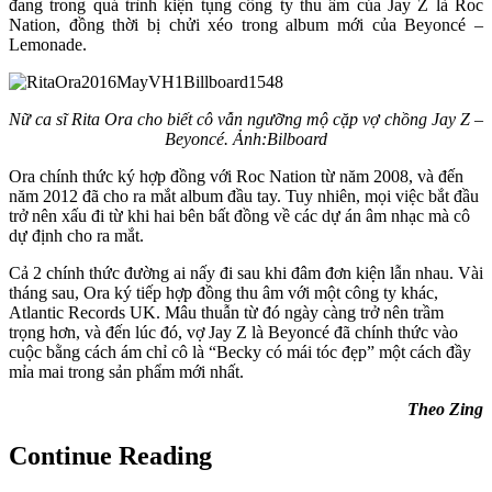
đang trong quá trình kiện tụng công ty thu âm của Jay Z là Roc
Nation, đồng thời bị chửi xéo trong album mới của Beyoncé –
Lemonade.
Nữ ca sĩ Rita Ora cho biết cô vẫn ngưỡng mộ cặp vợ chồng Jay Z –
Beyoncé. Ảnh:Bilboard
Ora chính thức ký hợp đồng với Roc Nation từ năm 2008, và đến
năm 2012 đã cho ra mắt album đầu tay. Tuy nhiên, mọi việc bắt đầu
trở nên xấu đi từ khi hai bên bất đồng về các dự án âm nhạc mà cô
dự định cho ra mắt.
Cả 2 chính thức đường ai nấy đi sau khi đâm đơn kiện lẫn nhau. Vài
tháng sau, Ora ký tiếp hợp đồng thu âm với một công ty khác,
Atlantic Records UK. Mâu thuẫn từ đó ngày càng trở nên trầm
trọng hơn, và đến lúc đó, vợ Jay Z là Beyoncé đã chính thức vào
cuộc bằng cách ám chỉ cô là “Becky có mái tóc đẹp” một cách đầy
mỉa mai trong sản phẩm mới nhất.
Theo Zing
Continue Reading