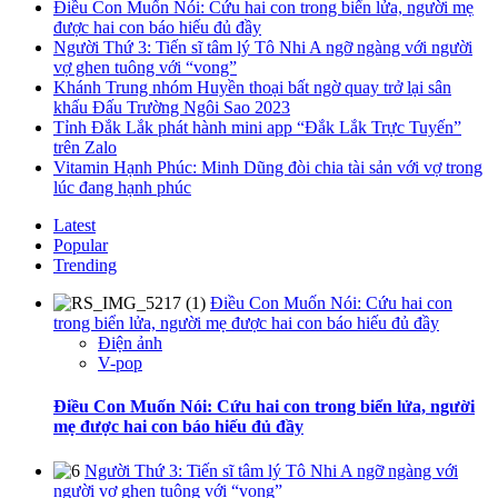
Điều Con Muốn Nói: Cứu hai con trong biển lửa, người mẹ
được hai con báo hiếu đủ đầy
Người Thứ 3: Tiến sĩ tâm lý Tô Nhi A ngỡ ngàng với người
vợ ghen tuông với “vong”
Khánh Trung nhóm Huyền thoại bất ngờ quay trở lại sân
khấu Đấu Trường Ngôi Sao 2023
Tỉnh Đắk Lắk phát hành mini app “Đắk Lắk Trực Tuyến”
trên Zalo
Vitamin Hạnh Phúc: Minh Dũng đòi chia tài sản với vợ trong
lúc đang hạnh phúc
Latest
Popular
Trending
Điều Con Muốn Nói: Cứu hai con
trong biển lửa, người mẹ được hai con báo hiếu đủ đầy
Điện ảnh
V-pop
Điều Con Muốn Nói: Cứu hai con trong biển lửa, người
mẹ được hai con báo hiếu đủ đầy
Người Thứ 3: Tiến sĩ tâm lý Tô Nhi A ngỡ ngàng với
người vợ ghen tuông với “vong”