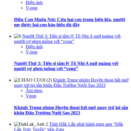
Điện ảnh
V-pop
Điều Con Muốn Nói: Cứu hai con trong biển lửa, người
mẹ được hai con báo hiếu đủ đầy
Người Thứ 3: Tiến sĩ tâm lý Tô Nhi A ngỡ ngàng với
người vợ ghen tuông với “vong”
Điện ảnh
V-pop
Người Thứ 3: Tiến sĩ tâm lý Tô Nhi A ngỡ ngàng với
người vợ ghen tuông với “vong”
Khánh Trung nhóm Huyền thoại bất ngờ
quay trở lại sân khấu Đấu Trường Ngôi Sao 2023
Âm nhạc
Vpop
Khánh Trung nhóm Huyền thoại bất ngờ quay trở lại sân
khấu Đấu Trường Ngôi Sao 2023
Tỉnh Đắk Lắk phát hành mini app “Đắk
Lắk Trực Tuyến” trên Zalo