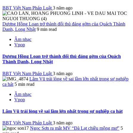
BBT Việt Nam Pháp Luật
3 năm ago
Dương Hồng Loan trở thành đối thủ đáng gờm của Quách Thành
Danh, Long Nhật
9 min read
Âm nhạc
Vpop
Dương Hồng Loan trở thành đối thủ đáng gờm của Quách
Thành Danh, Long Nhật
BBT Việt Nam Pháp Luật
3 năm ago
Lâm Vũ trải lòng về sai lầm lớn nhất trong sự nghiệp
ca hát
5 min read
Âm nhạc
Vpop
Lâm Vũ trải lòng về sai lầm lớn nhất trong sự nghiệp ca hát
BBT Việt Nam Pháp Luật
3 năm ago
Ngọc Sơn ra mắt MV “Đà Lạt chiều mộng mơ”
5