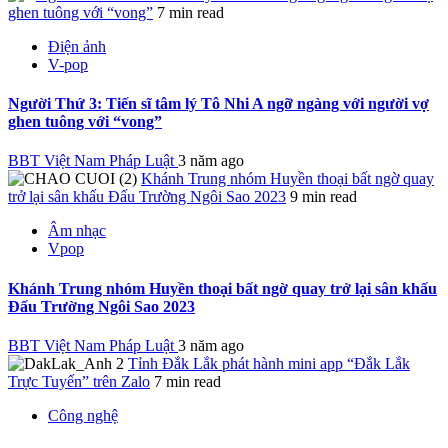
ghen tuông với “vong”
7 min read
Điện ảnh
V-pop
Người Thứ 3: Tiến sĩ tâm lý Tô Nhi A ngỡ ngàng với người vợ
ghen tuông với “vong”
BBT Việt Nam Pháp Luật
3 năm ago
Khánh Trung nhóm Huyền thoại bất ngờ quay
trở lại sân khấu Đấu Trường Ngôi Sao 2023
9 min read
Âm nhạc
Vpop
Khánh Trung nhóm Huyền thoại bất ngờ quay trở lại sân khấu
Đấu Trường Ngôi Sao 2023
BBT Việt Nam Pháp Luật
3 năm ago
Tỉnh Đắk Lắk phát hành mini app “Đắk Lắk
Trực Tuyến” trên Zalo
7 min read
Công nghệ