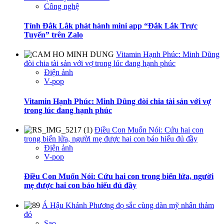
Công nghệ
Tỉnh Đắk Lắk phát hành mini app “Đắk Lắk Trực
Tuyến” trên Zalo
Vitamin Hạnh Phúc: Minh Dũng
đòi chia tài sản với vợ trong lúc đang hạnh phúc
Điện ảnh
V-pop
Vitamin Hạnh Phúc: Minh Dũng đòi chia tài sản với vợ
trong lúc đang hạnh phúc
Điều Con Muốn Nói: Cứu hai con
trong biển lửa, người mẹ được hai con báo hiếu đủ đầy
Điện ảnh
V-pop
Điều Con Muốn Nói: Cứu hai con trong biển lửa, người
mẹ được hai con báo hiếu đủ đầy
Á Hậu Khánh Phương đọ sắc cùng dàn mỹ nhân thảm
đỏ
Sao