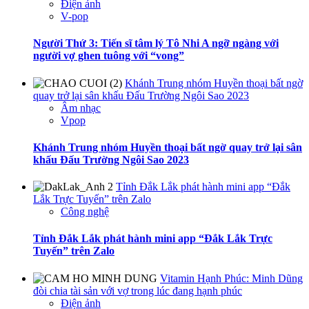
Điện ảnh
V-pop
Người Thứ 3: Tiến sĩ tâm lý Tô Nhi A ngỡ ngàng với
người vợ ghen tuông với “vong”
Khánh Trung nhóm Huyền thoại bất ngờ
quay trở lại sân khấu Đấu Trường Ngôi Sao 2023
Âm nhạc
Vpop
Khánh Trung nhóm Huyền thoại bất ngờ quay trở lại sân
khấu Đấu Trường Ngôi Sao 2023
Tỉnh Đắk Lắk phát hành mini app “Đắk
Lắk Trực Tuyến” trên Zalo
Công nghệ
Tỉnh Đắk Lắk phát hành mini app “Đắk Lắk Trực
Tuyến” trên Zalo
Vitamin Hạnh Phúc: Minh Dũng
đòi chia tài sản với vợ trong lúc đang hạnh phúc
Điện ảnh