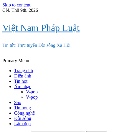
Skip to content
CN. Th8 9th, 2026
Việt Nam Pháp Luật
Tin tức Trực tuyến Đời sống Xã Hội
Primary Menu
Trang chủ
Điện ảnh
Tin hot
Âm nhạc
V-pop
V-pop
Sao
Tin nóng
Công nghệ
Đời sống
Làm đẹp