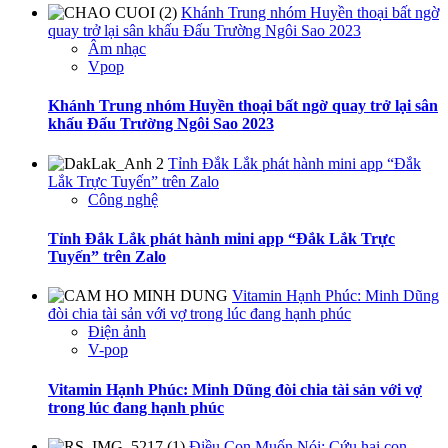
Khánh Trung nhóm Huyền thoại bất ngờ
quay trở lại sân khấu Đấu Trường Ngôi Sao 2023
Âm nhạc
Vpop
Khánh Trung nhóm Huyền thoại bất ngờ quay trở lại sân
khấu Đấu Trường Ngôi Sao 2023
Tỉnh Đắk Lắk phát hành mini app “Đắk
Lắk Trực Tuyến” trên Zalo
Công nghệ
Tỉnh Đắk Lắk phát hành mini app “Đắk Lắk Trực
Tuyến” trên Zalo
Vitamin Hạnh Phúc: Minh Dũng
đòi chia tài sản với vợ trong lúc đang hạnh phúc
Điện ảnh
V-pop
Vitamin Hạnh Phúc: Minh Dũng đòi chia tài sản với vợ
trong lúc đang hạnh phúc
Điều Con Muốn Nói: Cứu hai con