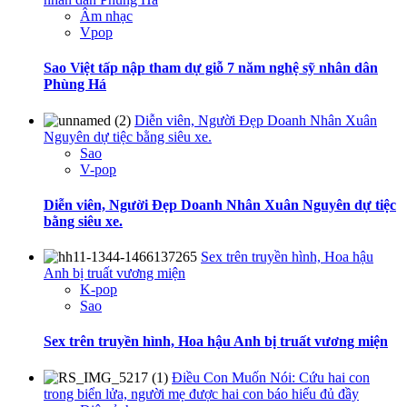
Âm nhạc
Vpop
Sao Việt tấp nập tham dự giỗ 7 năm nghệ sỹ nhân dân
Phùng Há
Diễn viên, Người Đẹp Doanh Nhân Xuân
Nguyên dự tiệc bằng siêu xe.
Sao
V-pop
Diễn viên, Người Đẹp Doanh Nhân Xuân Nguyên dự tiệc
bằng siêu xe.
Sex trên truyền hình, Hoa hậu
Anh bị truất vương miện
K-pop
Sao
Sex trên truyền hình, Hoa hậu Anh bị truất vương miện
Điều Con Muốn Nói: Cứu hai con
trong biển lửa, người mẹ được hai con báo hiếu đủ đầy