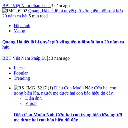
BBT Việt Nam Pháp Luật
3 năm ago
Quang Hà tiết lộ bí quyết giữ vững tên tuổi suốt hơn
20 năm ca hát
5 min read
Điện ảnh
V-pop
Quang Hà tiết lộ bí quyết giữ vững tên tuổi suốt hơn 20 năm ca
hát
BBT Việt Nam Pháp Luật
3 năm ago
Latest
Popular
Trending
Điều Con Muốn Nói: Cứu hai con
trong biển lửa, người mẹ được hai con báo hiếu đủ đầy
Điện ảnh
V-pop
Điều Con Muốn Nói: Cứu hai con trong biển lửa, người
mẹ được hai con báo hiếu đủ đầy