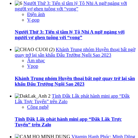
Người Thứ 3: Tiến sĩ tâm lý Tô Nhi A ngỡ ngàng với
người vợ ghen tuông với “vong”
Điện ảnh
V-pop
Người Thứ 3: Tiến sĩ tâm lý Tô Nhi A ngỡ ngàng với
người vợ ghen tuông với “vong”
Khánh Trung nhóm Huyền thoại bất ngờ
quay trở lại sân khấu Đấu Trường Ngôi Sao 2023
Âm nhạc
Vpop
Khánh Trung nhóm Huyền thoại bất ngờ quay trở lại sân
khấu Đấu Trường Ngôi Sao 2023
Tỉnh Đắk Lắk phát hành mini app “Đắk
Lắk Trực Tuyến” trên Zalo
Công nghệ
Tỉnh Đắk Lắk phát hành mini app “Đắk Lắk Trực
Tuyến” trên Zalo
Vitamin Hạnh Phúc: Minh Dũng