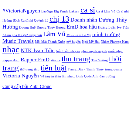
ca sĩ
#VictoriaNguyen
BaoNgu
Big Panda Bakery
Ca sĩ Lâm Vũ
Ca sĩ nhí
chị 13
Doanh nhân Dương Thùy
Hoàng Bách
Ca sĩ nhí Quỳnh Lê
Hương
EmD
hoa hậu
Dương Huệ
Dương Thuỳ Hương
Hoàng Luân
Ivy Trần
Lâm Vũ
minh trường
Khám phá thế giới tuyệt vời
MC - Ca sĩ Lê Vỹ
Music Travels
Mãi Mãi Thanh Xuân
mỹ huyền
Ngô Mỹ Hải
Nhâm Phương Nam
nhạc
NTK Ivan Trần
Nếu biết tình yêu
phan mạnh quỳnh
quốc phục
thu trang
thời
Rapper EmD
Rapper Ashi
siêu xe
Thư Vương
trang
tiến luật
thờ trang
tino
Trung Dân - Thanh Thủy
trung quang
Victoria Nguyễn
Vẽ truyền thần
âm nhạc.
Đinh Quốc Anh
đan trường
Cung cấp bởi Zubi Cloud