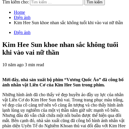
Tìm kiếm cho:
Home
Điện ảnh
Kim Hee Sun khoe nhan sắc không tuổi khi vào vai nữ thần
Điện ảnh
Kim Hee Sun khoe nhan sắc không tuổi
khi vào vai nữ thần
10 năm ago
3 min read
Mới đây, nhà sản xuất bộ phim “Vương Quốc Ảo” đã công bố
ảnh nhân vật Liên Cơ của Kim Hee Sun trong phim.
Những hình ảnh đã cho thấy vẻ đẹp huyền ảo đầy uy lực của nhân
vật Liên Cơ do Kim Hee Sun thủ vai. Trong trang phục màu trắng,
vẻ đẹp của cô càng trở nên vô cùng ấn tượng và cho thấy hình ảnh
lạnh lùng uy nghiêm của một vị thần nắm giữ sức mạnh vô biên.
Nhưng đâu đó vẫn chất chứa một nỗi buồn được thể hiện qua đôi
mắt. Bên cạnh đó, nhà sản xuất cũng đã công bố hình ảnh nhân vật
phản diện Uyên Tế do Nghiêm Khoan thủ vai đối đầu với Kim Hee