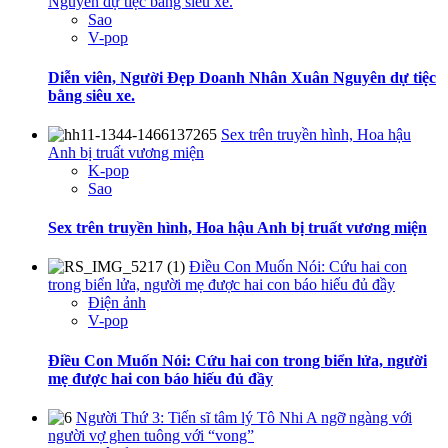
Nguyên dự tiệc bằng siêu xe.
Sao
V-pop
Diễn viên, Người Đẹp Doanh Nhân Xuân Nguyên dự tiệc
bằng siêu xe.
Sex trên truyền hình, Hoa hậu
Anh bị truất vương miện
K-pop
Sao
Sex trên truyền hình, Hoa hậu Anh bị truất vương miện
Điều Con Muốn Nói: Cứu hai con
trong biển lửa, người mẹ được hai con báo hiếu đủ đầy
Điện ảnh
V-pop
Điều Con Muốn Nói: Cứu hai con trong biển lửa, người
mẹ được hai con báo hiếu đủ đầy
Người Thứ 3: Tiến sĩ tâm lý Tô Nhi A ngỡ ngàng với
người vợ ghen tuông với “vong”