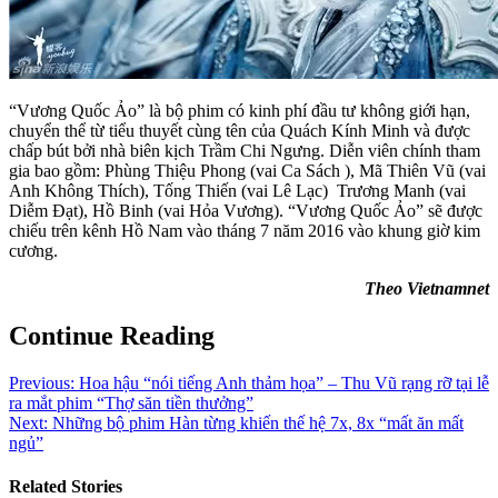
“Vương Quốc Ảo” là bộ phim có kinh phí đầu tư không giới hạn,
chuyển thể từ tiểu thuyết cùng tên của Quách Kính Minh và được
chấp bút bởi nhà biên kịch Trầm Chi Ngưng. Diễn viên chính tham
gia bao gồm: Phùng Thiệu Phong (vai Ca Sách ), Mã Thiên Vũ (vai
Anh Không Thích), Tống Thiến (vai Lê Lạc) Trương Manh (vai
Diễm Đạt), Hồ Binh (vai Hỏa Vương). “Vương Quốc Ảo” sẽ được
chiếu trên kênh Hồ Nam vào tháng 7 năm 2016 vào khung giờ kim
cương.
Theo Vietnamnet
Continue Reading
Previous:
Hoa hậu “nói tiếng Anh thảm họa” – Thu Vũ rạng rỡ tại lễ
ra mắt phim “Thợ săn tiền thưởng”
Next:
Những bộ phim Hàn từng khiến thế hệ 7x, 8x “mất ăn mất
ngủ”
Related Stories