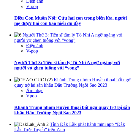
Điện ảnh
V-pop
Điều Con Muốn Nói: Cứu hai con trong biển lửa, người
mẹ được hai con báo hiếu đủ đầy
Người Thứ 3: Tiến sĩ tâm lý Tô Nhi A ngỡ ngàng với
người vợ ghen tuông với “vong”
Điện ảnh
V-pop
Người Thứ 3: Tiến sĩ tâm lý Tô Nhi A ngỡ ngàng với
người vợ ghen tuông với “vong”
Khánh Trung nhóm Huyền thoại bất ngờ
quay trở lại sân khấu Đấu Trường Ngôi Sao 2023
Âm nhạc
Vpop
Khánh Trung nhóm Huyền thoại bất ngờ quay trở lại sân
khấu Đấu Trường Ngôi Sao 2023
Tỉnh Đắk Lắk phát hành mini app “Đắk
Lắk Trực Tuyến” trên Zalo