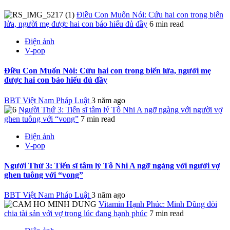
Điều Con Muốn Nói: Cứu hai con trong biển
lửa, người mẹ được hai con báo hiếu đủ đầy
6 min read
Điện ảnh
V-pop
Điều Con Muốn Nói: Cứu hai con trong biển lửa, người mẹ
được hai con báo hiếu đủ đầy
BBT Việt Nam Pháp Luật
3 năm ago
Người Thứ 3: Tiến sĩ tâm lý Tô Nhi A ngỡ ngàng với người vợ
ghen tuông với “vong”
7 min read
Điện ảnh
V-pop
Người Thứ 3: Tiến sĩ tâm lý Tô Nhi A ngỡ ngàng với người vợ
ghen tuông với “vong”
BBT Việt Nam Pháp Luật
3 năm ago
Vitamin Hạnh Phúc: Minh Dũng đòi
chia tài sản với vợ trong lúc đang hạnh phúc
7 min read