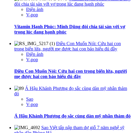
đòi chia tài sản với vợ trong lúc đang hạnh phúc
Điện ảnh
V-pop
Vitamin Hạnh Phúc: Minh Dũng đòi chia tài sản với vợ
trong lúc đang hạnh phúc
Điều Con Muốn Nói: Cứu hai con
trong biển lửa, người mẹ được hai con báo hiếu đủ đầy
Điện ảnh
V-pop
Điều Con Muốn Nói: Cứu hai con trong biển lửa, người
mẹ được hai con báo hiếu đủ đầy
Á Hậu Khánh Phương đọ sắc cùng dàn mỹ nhân thảm
đỏ
Sao
V-pop
Á Hậu Khánh Phương đọ sắc cùng dàn mỹ nhân thảm đỏ
Sao Việt tấp nập tham dự giỗ 7 năm nghệ sỹ
nhân dân Phùng Há