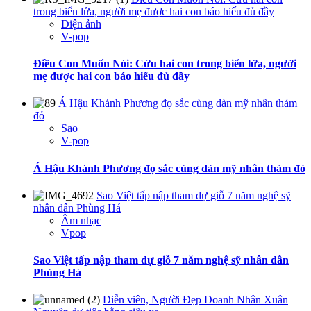
trong biển lửa, người mẹ được hai con báo hiếu đủ đầy
Điện ảnh
V-pop
Điều Con Muốn Nói: Cứu hai con trong biển lửa, người
mẹ được hai con báo hiếu đủ đầy
Á Hậu Khánh Phương đọ sắc cùng dàn mỹ nhân thảm
đỏ
Sao
V-pop
Á Hậu Khánh Phương đọ sắc cùng dàn mỹ nhân thảm đỏ
Sao Việt tấp nập tham dự giỗ 7 năm nghệ sỹ
nhân dân Phùng Há
Âm nhạc
Vpop
Sao Việt tấp nập tham dự giỗ 7 năm nghệ sỹ nhân dân
Phùng Há
Diễn viên, Người Đẹp Doanh Nhân Xuân