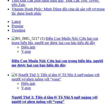
Tỉnh Đắk Lắk phát hành mini app “Đắk Lắk Trực Tuyến”
trên Zalo
Vitamin Hạnh Phúc: Minh Dũng đòi chia tài sản với vợ trong
lúc đang hạnh phúc
Latest
Popular
Trending
Điều Con Muốn Nói: Cứu hai con
trong biển lửa, người mẹ được hai con báo hiếu đủ đầy
Điện ảnh
V-pop
Điều Con Muốn Nói: Cứu hai con trong biển lửa, người
mẹ được hai con báo hiếu đủ đầy
Người Thứ 3: Tiến sĩ tâm lý Tô Nhi A ngỡ ngàng với
người vợ ghen tuông với “vong”
Điện ảnh
V-pop
Người Thứ 3: Tiến sĩ tâm lý Tô Nhi A ngỡ ngàng với
người vợ ghen tuông với “vong”