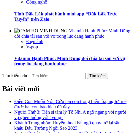
Công nghệ
Tỉnh Đắk Lắk phát hành mini app “Đắk Lắk Trực
Tuyến” trên Zalo
Vitamin Hạnh Phúc: Minh Dũng
đòi chia tài sản với vợ trong lúc đang hạnh phúc
Điện ảnh
V-pop
Vitamin Hạnh Phúc: Minh Dũng đòi chia tài sản với vợ
trong lúc đang hạnh phúc
Tìm kiếm cho:
Bài viết mới
Điều Con Muốn Nói: Cứu hai con trong biển lửa, người mẹ
được hai con báo hiếu đủ đầy
Người Thứ 3: Tiến sĩ tâm lý Tô Nhi A ngỡ ngàng với người
vợ ghen tuông với “vong”
Khánh Trung nhóm Huyền thoại bất ngờ quay trở lại sân
khấu Đấu Trường Ngôi Sao 2023