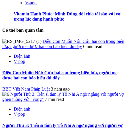
V-pop
Vitamin Hạnh Phúc: Minh Dũng đòi chia tài sản với vợ
trong lúc đang hạnh phúc
Có thể bạn quan tâm
Điều Con Muốn Nói: Cứu hai con trong biển
lửa, người mẹ được hai con báo hiếu đủ đầy
6 min read
Điện ảnh
V-pop
Điều Con Muốn Nói: Cứu hai con trong biển lửa, người mẹ
được hai con báo hiếu đủ đầy
BBT Việt Nam Pháp Luật
3 năm ago
Người Thứ 3: Tiến sĩ tâm lý Tô Nhi A ngỡ ngàng với người vợ
ghen tuông với “vong”
7 min read
Điện ảnh
V-pop
Người Thứ 3: Tiến sĩ tâm lý Tô Nhi A ngỡ ngàng với người vợ