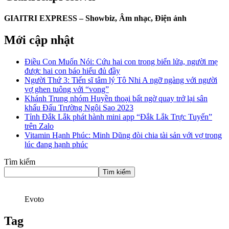
GIAITRI EXPRESS – Showbiz, Âm nhạc, Điện ảnh
Mới cập nhật
Điều Con Muốn Nói: Cứu hai con trong biển lửa, người mẹ
được hai con báo hiếu đủ đầy
Người Thứ 3: Tiến sĩ tâm lý Tô Nhi A ngỡ ngàng với người
vợ ghen tuông với “vong”
Khánh Trung nhóm Huyền thoại bất ngờ quay trở lại sân
khấu Đấu Trường Ngôi Sao 2023
Tỉnh Đắk Lắk phát hành mini app “Đắk Lắk Trực Tuyến”
trên Zalo
Vitamin Hạnh Phúc: Minh Dũng đòi chia tài sản với vợ trong
lúc đang hạnh phúc
Tìm kiếm
Tìm kiếm
Evoto
Tag