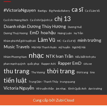
ca sĩ
#VictoriaNguyen
BaoNgu
Big Panda Bakery
Ca sĩ Lâm Vũ
chị 13
Ca sĩ nhí Hoàng Bách
Ca sĩ nhí Quỳnh Lê
Doanh nhân Dương Thùy Hương
Dương Huệ
EmD
hoa hậu
Dương Thuỳ Hương
Hoàng Luân
Ivy Trần
Lâm Vũ
minh trường
Khám phá thế giới tuyệt vời
MC - Ca sĩ Lê Vỹ
Music Travels
Mãi Mãi Thanh Xuân
mỹ huyền
Ngô Mỹ Hải
nhạc
NTK Ivan Trần
Nhâm Phương Nam
Nếu biết tình yêu
Rapper EmD
phan mạnh quỳnh
quốc phục
Rapper Ashi
siêu xe
thu trang
thời trang
Thư Vương
thờ trang
tino
tiến luật
Trung Dân - Thanh Thủy
trung quang
Victoria Nguyễn
Vẽ truyền thần
âm nhạc.
Đinh Quốc Anh
đan trường
Cung cấp bởi Zubi Cloud