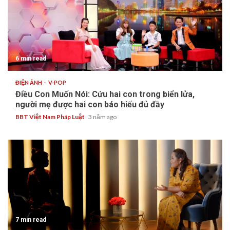
6 min read
ĐIỆN ẢNH
V-POP
Điều Con Muốn Nói: Cứu hai con trong biển lửa,
người mẹ được hai con báo hiếu đủ đầy
BBT Việt Nam Pháp Luật
3 năm ago
7 min read