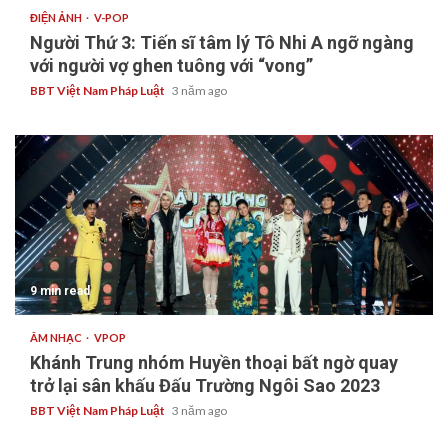
ĐIỆN ẢNH
V-POP
Người Thứ 3: Tiến sĩ tâm lý Tô Nhi A ngỡ ngàng
với người vợ ghen tuông với “vong”
BBT Việt Nam Pháp Luật
3 năm ago
9 min read
ÂM NHẠC
VPOP
Khánh Trung nhóm Huyền thoại bất ngờ quay
trở lại sân khấu Đấu Trường Ngôi Sao 2023
BBT Việt Nam Pháp Luật
3 năm ago