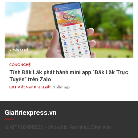
7 min read
CÔNG NGHỆ
Tỉnh Đắk Lắk phát hành mini app “Đắk Lắk Trực
Tuyến” trên Zalo
BBT Việt Nam Pháp Luật
3 năm ago
Giaitriexpress.vn
GIAITRI EXPRESS – Showbiz, Âm nhạc, Điện ảnh