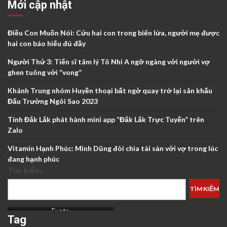
Mới cập nhật
Điều Con Muốn Nói: Cứu hai con trong biển lửa, người mẹ được
hai con báo hiếu đủ đầy
Người Thứ 3: Tiến sĩ tâm lý Tô Nhi A ngỡ ngàng với người vợ
ghen tuông với “vong”
Khánh Trung nhóm Huyền thoại bất ngờ quay trở lại sân khấu
Đấu Trường Ngôi Sao 2023
Tỉnh Đắk Lắk phát hành mini app “Đắk Lắk Trực Tuyến” trên
Zalo
Vitamin Hạnh Phúc: Minh Dũng đòi chia tài sản với vợ trong lúc
đang hạnh phúc
Tìm kiếm
TÌM KIẾM
Evoto
Tag