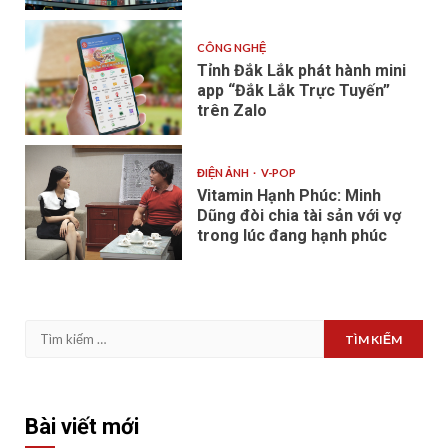
CÔNG NGHỆ
Tỉnh Đắk Lắk phát hành mini
app “Đắk Lắk Trực Tuyến”
trên Zalo
ĐIỆN ẢNH
V-POP
Vitamin Hạnh Phúc: Minh
Dũng đòi chia tài sản với vợ
trong lúc đang hạnh phúc
Tìm
kiếm
cho:
Bài viết mới