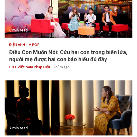
6 min read
ĐIỆN ẢNH
V-POP
Điều Con Muốn Nói: Cứu hai con trong biển lửa,
người mẹ được hai con báo hiếu đủ đầy
BBT Việt Nam Pháp Luật
3 năm ago
7 min read