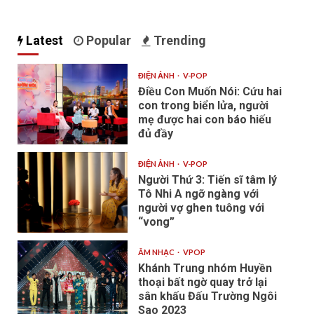
Latest
Popular
Trending
ĐIỆN ẢNH
V-POP
Điều Con Muốn Nói: Cứu hai
con trong biển lửa, người
mẹ được hai con báo hiếu
đủ đầy
ĐIỆN ẢNH
V-POP
Người Thứ 3: Tiến sĩ tâm lý
Tô Nhi A ngỡ ngàng với
người vợ ghen tuông với
“vong”
ÂM NHẠC
VPOP
Khánh Trung nhóm Huyền
thoại bất ngờ quay trở lại
sân khấu Đấu Trường Ngôi
Sao 2023