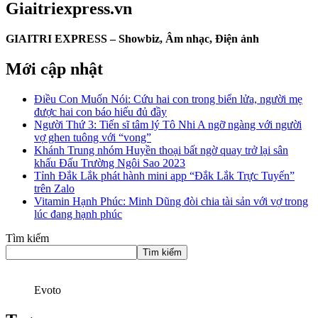
Giaitriexpress.vn
GIAITRI EXPRESS – Showbiz, Âm nhạc, Điện ảnh
Mới cập nhật
Điều Con Muốn Nói: Cứu hai con trong biển lửa, người mẹ
được hai con báo hiếu đủ đầy
Người Thứ 3: Tiến sĩ tâm lý Tô Nhi A ngỡ ngàng với người
vợ ghen tuông với “vong”
Khánh Trung nhóm Huyền thoại bất ngờ quay trở lại sân
khấu Đấu Trường Ngôi Sao 2023
Tỉnh Đắk Lắk phát hành mini app “Đắk Lắk Trực Tuyến”
trên Zalo
Vitamin Hạnh Phúc: Minh Dũng đòi chia tài sản với vợ trong
lúc đang hạnh phúc
Tìm kiếm
Tìm kiếm
Evoto