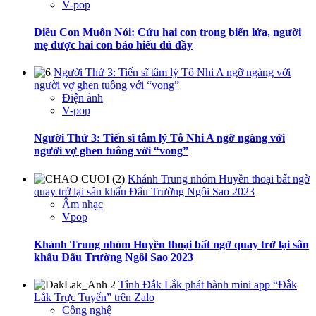
V-pop
Điều Con Muốn Nói: Cứu hai con trong biển lửa, người
mẹ được hai con báo hiếu đủ đầy
Người Thứ 3: Tiến sĩ tâm lý Tô Nhi A ngỡ ngàng với
người vợ ghen tuông với “vong”
Điện ảnh
V-pop
Người Thứ 3: Tiến sĩ tâm lý Tô Nhi A ngỡ ngàng với
người vợ ghen tuông với “vong”
Khánh Trung nhóm Huyền thoại bất ngờ
quay trở lại sân khấu Đấu Trường Ngôi Sao 2023
Âm nhạc
Vpop
Khánh Trung nhóm Huyền thoại bất ngờ quay trở lại sân
khấu Đấu Trường Ngôi Sao 2023
Tỉnh Đắk Lắk phát hành mini app “Đắk
Lắk Trực Tuyến” trên Zalo
Công nghệ