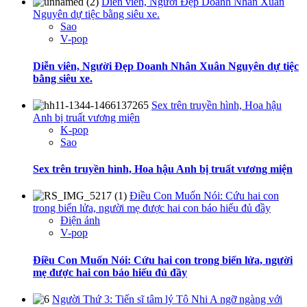
Diễn viên, Người Đẹp Doanh Nhân Xuân
Nguyên dự tiệc bằng siêu xe.
Sao
V-pop
Diễn viên, Người Đẹp Doanh Nhân Xuân Nguyên dự tiệc
bằng siêu xe.
Sex trên truyền hình, Hoa hậu
Anh bị truất vương miện
K-pop
Sao
Sex trên truyền hình, Hoa hậu Anh bị truất vương miện
Điều Con Muốn Nói: Cứu hai con
trong biển lửa, người mẹ được hai con báo hiếu đủ đầy
Điện ảnh
V-pop
Điều Con Muốn Nói: Cứu hai con trong biển lửa, người
mẹ được hai con báo hiếu đủ đầy
Người Thứ 3: Tiến sĩ tâm lý Tô Nhi A ngỡ ngàng với