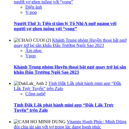
người vợ ghen tuông với “vong”
Điện ảnh
V-pop
Người Thứ 3: Tiến sĩ tâm lý Tô Nhi A ngỡ ngàng với
người vợ ghen tuông với “vong”
Khánh Trung nhóm Huyền thoại bất ngờ
quay trở lại sân khấu Đấu Trường Ngôi Sao 2023
Âm nhạc
Vpop
Khánh Trung nhóm Huyền thoại bất ngờ quay trở lại sân
khấu Đấu Trường Ngôi Sao 2023
Tỉnh Đắk Lắk phát hành mini app “Đắk
Lắk Trực Tuyến” trên Zalo
Công nghệ
Tỉnh Đắk Lắk phát hành mini app “Đắk Lắk Trực
Tuyến” trên Zalo
Vitamin Hạnh Phúc: Minh Dũng
đòi chia tài sản với vợ trong lúc đang hạnh phúc