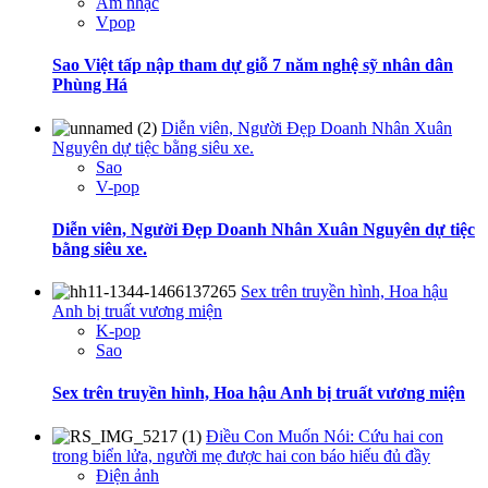
Âm nhạc
Vpop
Sao Việt tấp nập tham dự giỗ 7 năm nghệ sỹ nhân dân
Phùng Há
Diễn viên, Người Đẹp Doanh Nhân Xuân
Nguyên dự tiệc bằng siêu xe.
Sao
V-pop
Diễn viên, Người Đẹp Doanh Nhân Xuân Nguyên dự tiệc
bằng siêu xe.
Sex trên truyền hình, Hoa hậu
Anh bị truất vương miện
K-pop
Sao
Sex trên truyền hình, Hoa hậu Anh bị truất vương miện
Điều Con Muốn Nói: Cứu hai con
trong biển lửa, người mẹ được hai con báo hiếu đủ đầy
Điện ảnh