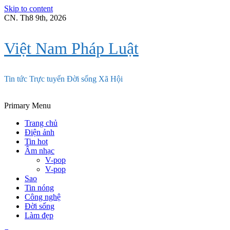
Skip to content
CN. Th8 9th, 2026
Việt Nam Pháp Luật
Tin tức Trực tuyến Đời sống Xã Hội
Primary Menu
Trang chủ
Điện ảnh
Tin hot
Âm nhạc
V-pop
V-pop
Sao
Tin nóng
Công nghệ
Đời sống
Làm đẹp