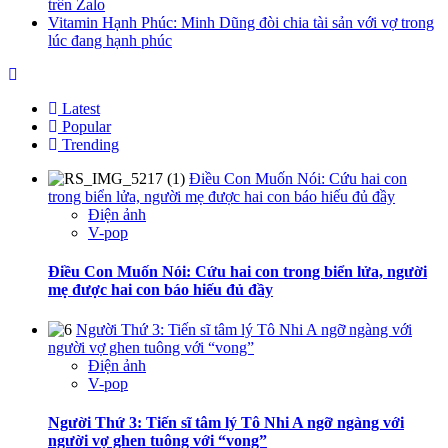
trên Zalo
Vitamin Hạnh Phúc: Minh Dũng đòi chia tài sản với vợ trong
lúc đang hạnh phúc
Latest
Popular
Trending
Điều Con Muốn Nói: Cứu hai con
trong biển lửa, người mẹ được hai con báo hiếu đủ đầy
Điện ảnh
V-pop
Điều Con Muốn Nói: Cứu hai con trong biển lửa, người
mẹ được hai con báo hiếu đủ đầy
Người Thứ 3: Tiến sĩ tâm lý Tô Nhi A ngỡ ngàng với
người vợ ghen tuông với “vong”
Điện ảnh
V-pop
Người Thứ 3: Tiến sĩ tâm lý Tô Nhi A ngỡ ngàng với
người vợ ghen tuông với “vong”