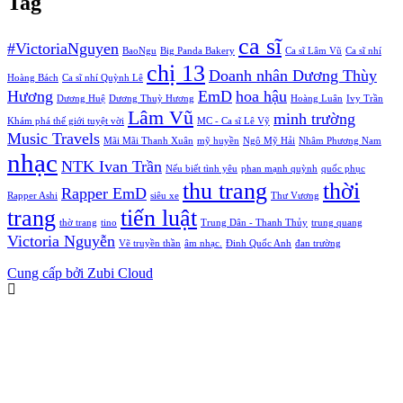
Tag
ca sĩ
#VictoriaNguyen
BaoNgu
Big Panda Bakery
Ca sĩ Lâm Vũ
Ca sĩ nhí
chị 13
Doanh nhân Dương Thùy
Hoàng Bách
Ca sĩ nhí Quỳnh Lê
Hương
EmD
hoa hậu
Dương Huệ
Dương Thuỳ Hương
Hoàng Luân
Ivy Trần
Lâm Vũ
minh trường
Khám phá thế giới tuyệt vời
MC - Ca sĩ Lê Vỹ
Music Travels
Mãi Mãi Thanh Xuân
mỹ huyền
Ngô Mỹ Hải
Nhâm Phương Nam
nhạc
NTK Ivan Trần
Nếu biết tình yêu
phan mạnh quỳnh
quốc phục
thu trang
thời
Rapper EmD
Rapper Ashi
siêu xe
Thư Vương
trang
tiến luật
thờ trang
tino
Trung Dân - Thanh Thủy
trung quang
Victoria Nguyễn
Vẽ truyền thần
âm nhạc.
Đinh Quốc Anh
đan trường
Cung cấp bởi Zubi Cloud