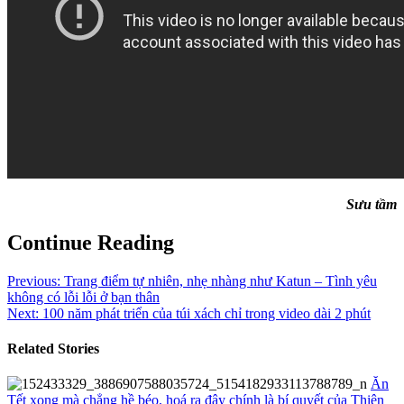
Sưu tầm
Continue Reading
Previous:
Trang điểm tự nhiên, nhẹ nhàng như Katun – Tình yêu
không có lỗi lỗi ở bạn thân
Next:
100 năm phát triển của túi xách chỉ trong video dài 2 phút
Related Stories
Ăn
Tết xong mà chẳng hề béo, hoá ra đây chính là bí quyết của Thiên