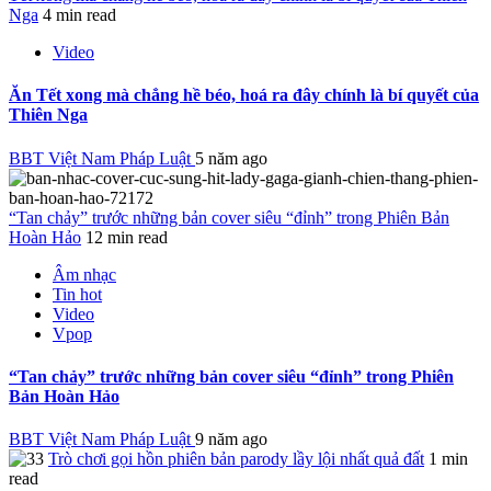
Nga
4 min read
Video
Ăn Tết xong mà chẳng hề béo, hoá ra đây chính là bí quyết của
Thiên Nga
BBT Việt Nam Pháp Luật
5 năm ago
“Tan chảy” trước những bản cover siêu “đỉnh” trong Phiên Bản
Hoàn Hảo
12 min read
Âm nhạc
Tin hot
Video
Vpop
“Tan chảy” trước những bản cover siêu “đỉnh” trong Phiên
Bản Hoàn Hảo
BBT Việt Nam Pháp Luật
9 năm ago
Trò chơi gọi hồn phiên bản parody lầy lội nhất quả đất
1 min
read