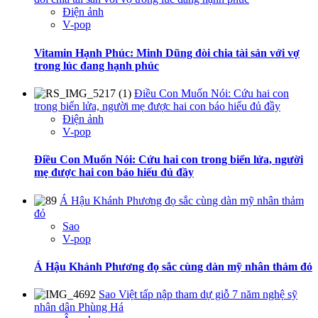
Điện ảnh
V-pop
Vitamin Hạnh Phúc: Minh Dũng đòi chia tài sản với vợ
trong lúc đang hạnh phúc
Điều Con Muốn Nói: Cứu hai con
trong biển lửa, người mẹ được hai con báo hiếu đủ đầy
Điện ảnh
V-pop
Điều Con Muốn Nói: Cứu hai con trong biển lửa, người
mẹ được hai con báo hiếu đủ đầy
Á Hậu Khánh Phương đọ sắc cùng dàn mỹ nhân thảm
đỏ
Sao
V-pop
Á Hậu Khánh Phương đọ sắc cùng dàn mỹ nhân thảm đỏ
Sao Việt tấp nập tham dự giỗ 7 năm nghệ sỹ
nhân dân Phùng Há