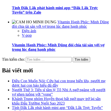
Tỉnh Đắk Lắk phát hành mini app “Đắk Lắk Trực
Tuyến” trên Zalo
Vitamin Hạnh Phúc: Minh Dũng
đòi chia tài sản với vợ trong lúc đang hạnh phúc
Điện ảnh
V-pop
Vitamin Hạnh Phúc: Minh Dũng đòi chia tài sản với vợ
trong lúc đang hạnh phúc
Tìm kiếm cho:
Bài viết mới
Điều Con Muốn Nói: Cứu hai con trong biển lửa, người mẹ
được hai con báo hiếu đủ đầy
Người Thứ 3: Tiến sĩ tâm lý Tô Nhi A ngỡ ngàng với người
vợ ghen tuông với “vong”
Khánh Trung nhóm Huyền thoại bất ngờ quay trở lại sân
khấu Đấu Trường Ngôi Sao 2023
Tỉnh Đắk Lắk phát hành mini app “Đắk Lắk Trực Tuyến”