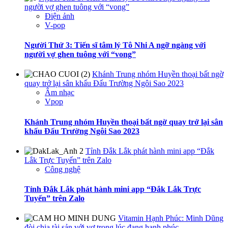
người vợ ghen tuông với “vong”
Điện ảnh
V-pop
Người Thứ 3: Tiến sĩ tâm lý Tô Nhi A ngỡ ngàng với
người vợ ghen tuông với “vong”
Khánh Trung nhóm Huyền thoại bất ngờ
quay trở lại sân khấu Đấu Trường Ngôi Sao 2023
Âm nhạc
Vpop
Khánh Trung nhóm Huyền thoại bất ngờ quay trở lại sân
khấu Đấu Trường Ngôi Sao 2023
Tỉnh Đắk Lắk phát hành mini app “Đắk
Lắk Trực Tuyến” trên Zalo
Công nghệ
Tỉnh Đắk Lắk phát hành mini app “Đắk Lắk Trực
Tuyến” trên Zalo
Vitamin Hạnh Phúc: Minh Dũng
đòi chia tài sản với vợ trong lúc đang hạnh phúc