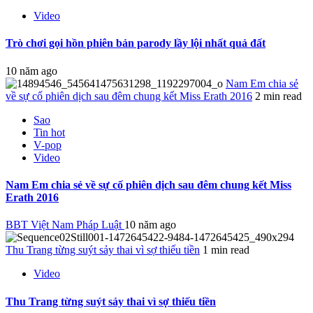
Video
Trò chơi gọi hồn phiên bản parody lầy lội nhất quả đất
10 năm ago
Nam Em chia sẻ
về sự cố phiên dịch sau đêm chung kết Miss Erath 2016
2 min read
Sao
Tin hot
V-pop
Video
Nam Em chia sẻ về sự cố phiên dịch sau đêm chung kết Miss
Erath 2016
BBT Việt Nam Pháp Luật
10 năm ago
Thu Trang từng suýt sảy thai vì sợ thiếu tiền
1 min read
Video
Thu Trang từng suýt sảy thai vì sợ thiếu tiền