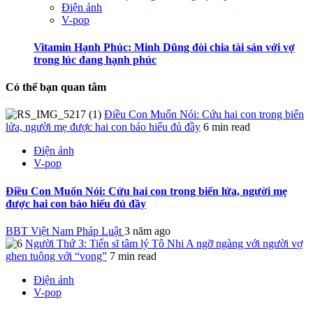
Điện ảnh
V-pop
Vitamin Hạnh Phúc: Minh Dũng đòi chia tài sản với vợ
trong lúc đang hạnh phúc
Có thể bạn quan tâm
Điều Con Muốn Nói: Cứu hai con trong biển
lửa, người mẹ được hai con báo hiếu đủ đầy
6 min read
Điện ảnh
V-pop
Điều Con Muốn Nói: Cứu hai con trong biển lửa, người mẹ
được hai con báo hiếu đủ đầy
BBT Việt Nam Pháp Luật
3 năm ago
Người Thứ 3: Tiến sĩ tâm lý Tô Nhi A ngỡ ngàng với người vợ
ghen tuông với “vong”
7 min read
Điện ảnh
V-pop