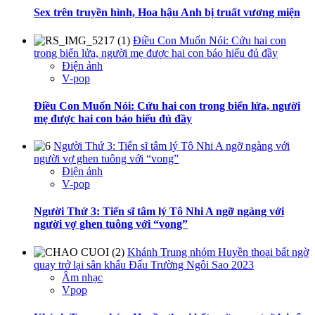
Sex trên truyền hình, Hoa hậu Anh bị truất vương miện
Điều Con Muốn Nói: Cứu hai con
trong biển lửa, người mẹ được hai con báo hiếu đủ đầy
Điện ảnh
V-pop
Điều Con Muốn Nói: Cứu hai con trong biển lửa, người
mẹ được hai con báo hiếu đủ đầy
Người Thứ 3: Tiến sĩ tâm lý Tô Nhi A ngỡ ngàng với
người vợ ghen tuông với “vong”
Điện ảnh
V-pop
Người Thứ 3: Tiến sĩ tâm lý Tô Nhi A ngỡ ngàng với
người vợ ghen tuông với “vong”
Khánh Trung nhóm Huyền thoại bất ngờ
quay trở lại sân khấu Đấu Trường Ngôi Sao 2023
Âm nhạc
Vpop