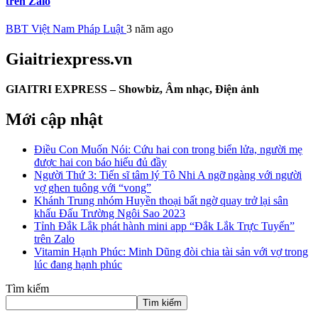
trên Zalo
BBT Việt Nam Pháp Luật
3 năm ago
Giaitriexpress.vn
GIAITRI EXPRESS – Showbiz, Âm nhạc, Điện ảnh
Mới cập nhật
Điều Con Muốn Nói: Cứu hai con trong biển lửa, người mẹ
được hai con báo hiếu đủ đầy
Người Thứ 3: Tiến sĩ tâm lý Tô Nhi A ngỡ ngàng với người
vợ ghen tuông với “vong”
Khánh Trung nhóm Huyền thoại bất ngờ quay trở lại sân
khấu Đấu Trường Ngôi Sao 2023
Tỉnh Đắk Lắk phát hành mini app “Đắk Lắk Trực Tuyến”
trên Zalo
Vitamin Hạnh Phúc: Minh Dũng đòi chia tài sản với vợ trong
lúc đang hạnh phúc
Tìm kiếm
Tìm kiếm