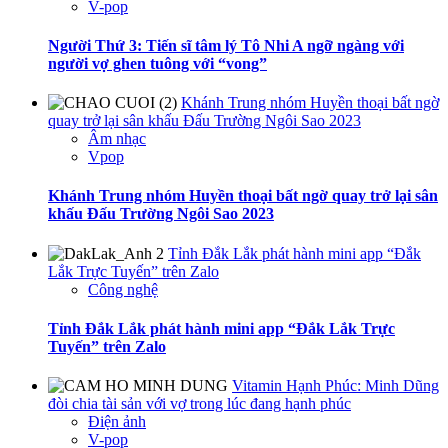
V-pop
Người Thứ 3: Tiến sĩ tâm lý Tô Nhi A ngỡ ngàng với
người vợ ghen tuông với “vong”
Khánh Trung nhóm Huyền thoại bất ngờ
quay trở lại sân khấu Đấu Trường Ngôi Sao 2023
Âm nhạc
Vpop
Khánh Trung nhóm Huyền thoại bất ngờ quay trở lại sân
khấu Đấu Trường Ngôi Sao 2023
Tỉnh Đắk Lắk phát hành mini app “Đắk
Lắk Trực Tuyến” trên Zalo
Công nghệ
Tỉnh Đắk Lắk phát hành mini app “Đắk Lắk Trực
Tuyến” trên Zalo
Vitamin Hạnh Phúc: Minh Dũng
đòi chia tài sản với vợ trong lúc đang hạnh phúc
Điện ảnh
V-pop