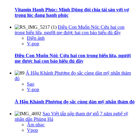
Vitamin Hạnh Phúc: Minh Dũng đòi chia tài sản với vợ
trong lúc đang hạnh phúc
Điều Con Muốn Nói: Cứu hai con
trong biển lửa, người mẹ được hai con báo hiếu đủ đầy
Điện ảnh
V-pop
Điều Con Muốn Nói: Cứu hai con trong biển lửa, người
mẹ được hai con báo hiếu đủ đầy
Á Hậu Khánh Phương đọ sắc cùng dàn mỹ nhân thảm
đỏ
Sao
V-pop
Á Hậu Khánh Phương đọ sắc cùng dàn mỹ nhân thảm đỏ
Sao Việt tấp nập tham dự giỗ 7 năm nghệ sỹ
nhân dân Phùng Há
Âm nhạc
Vpop