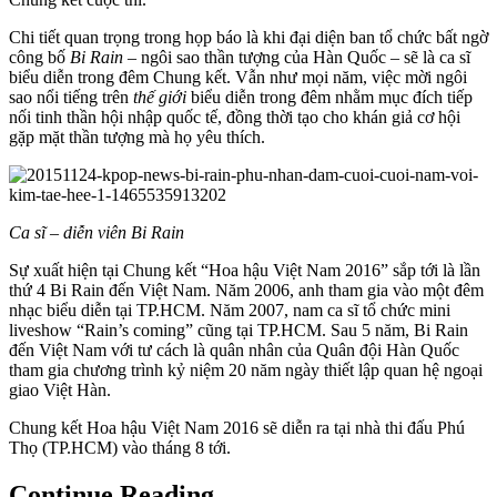
Chi tiết quan trọng trong họp báo là khi đại diện ban tổ chức bất ngờ
công bố
Bi Rain
– ngôi sao thần tượng của Hàn Quốc – sẽ là ca sĩ
biểu diễn trong đêm Chung kết. Vẫn như mọi năm, việc mời ngôi
sao nổi tiếng trên
thế giới
biểu diễn trong đêm nhằm mục đích tiếp
nối tinh thần hội nhập quốc tế, đồng thời tạo cho khán giả cơ hội
gặp mặt thần tượng mà họ yêu thích.
Ca sĩ – diễn viên Bi Rain
Sự xuất hiện tại Chung kết “Hoa hậu Việt Nam 2016” sắp tới là lần
thứ 4 Bi Rain đến Việt Nam. Năm 2006, anh tham gia vào một đêm
nhạc biểu diễn tại TP.HCM. Năm 2007, nam ca sĩ tổ chức mini
liveshow “Rain’s coming” cũng tại TP.HCM. Sau 5 năm, Bi Rain
đến Việt Nam với tư cách là quân nhân của Quân đội Hàn Quốc
tham gia chương trình kỷ niệm 20 năm ngày thiết lập quan hệ ngoại
giao Việt Hàn.
Chung kết Hoa hậu Việt Nam 2016 sẽ diễn ra tại nhà thi đấu Phú
Thọ (TP.HCM) vào tháng 8 tới.
Continue Reading