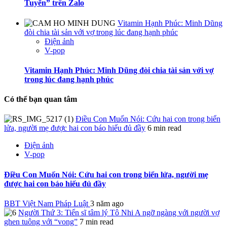
Tuyến” trên Zalo
Vitamin Hạnh Phúc: Minh Dũng
đòi chia tài sản với vợ trong lúc đang hạnh phúc
Điện ảnh
V-pop
Vitamin Hạnh Phúc: Minh Dũng đòi chia tài sản với vợ
trong lúc đang hạnh phúc
Có thể bạn quan tâm
Điều Con Muốn Nói: Cứu hai con trong biển
lửa, người mẹ được hai con báo hiếu đủ đầy
6 min read
Điện ảnh
V-pop
Điều Con Muốn Nói: Cứu hai con trong biển lửa, người mẹ
được hai con báo hiếu đủ đầy
BBT Việt Nam Pháp Luật
3 năm ago
Người Thứ 3: Tiến sĩ tâm lý Tô Nhi A ngỡ ngàng với người vợ
ghen tuông với “vong”
7 min read