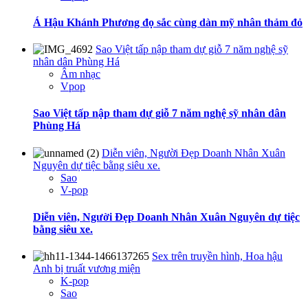
Á Hậu Khánh Phương đọ sắc cùng dàn mỹ nhân thảm đỏ
Sao Việt tấp nập tham dự giỗ 7 năm nghệ sỹ
nhân dân Phùng Há
Âm nhạc
Vpop
Sao Việt tấp nập tham dự giỗ 7 năm nghệ sỹ nhân dân
Phùng Há
Diễn viên, Người Đẹp Doanh Nhân Xuân
Nguyên dự tiệc bằng siêu xe.
Sao
V-pop
Diễn viên, Người Đẹp Doanh Nhân Xuân Nguyên dự tiệc
bằng siêu xe.
Sex trên truyền hình, Hoa hậu
Anh bị truất vương miện
K-pop
Sao