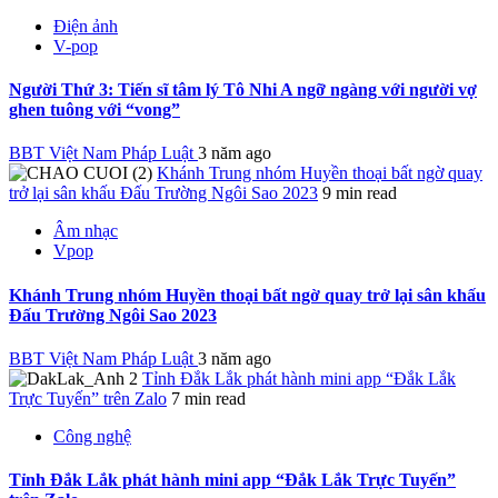
Điện ảnh
V-pop
Người Thứ 3: Tiến sĩ tâm lý Tô Nhi A ngỡ ngàng với người vợ
ghen tuông với “vong”
BBT Việt Nam Pháp Luật
3 năm ago
Khánh Trung nhóm Huyền thoại bất ngờ quay
trở lại sân khấu Đấu Trường Ngôi Sao 2023
9 min read
Âm nhạc
Vpop
Khánh Trung nhóm Huyền thoại bất ngờ quay trở lại sân khấu
Đấu Trường Ngôi Sao 2023
BBT Việt Nam Pháp Luật
3 năm ago
Tỉnh Đắk Lắk phát hành mini app “Đắk Lắk
Trực Tuyến” trên Zalo
7 min read
Công nghệ
Tỉnh Đắk Lắk phát hành mini app “Đắk Lắk Trực Tuyến”