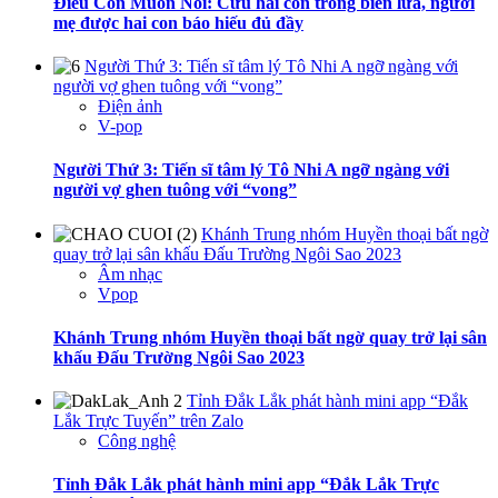
Điều Con Muốn Nói: Cứu hai con trong biển lửa, người
mẹ được hai con báo hiếu đủ đầy
Người Thứ 3: Tiến sĩ tâm lý Tô Nhi A ngỡ ngàng với
người vợ ghen tuông với “vong”
Điện ảnh
V-pop
Người Thứ 3: Tiến sĩ tâm lý Tô Nhi A ngỡ ngàng với
người vợ ghen tuông với “vong”
Khánh Trung nhóm Huyền thoại bất ngờ
quay trở lại sân khấu Đấu Trường Ngôi Sao 2023
Âm nhạc
Vpop
Khánh Trung nhóm Huyền thoại bất ngờ quay trở lại sân
khấu Đấu Trường Ngôi Sao 2023
Tỉnh Đắk Lắk phát hành mini app “Đắk
Lắk Trực Tuyến” trên Zalo
Công nghệ
Tỉnh Đắk Lắk phát hành mini app “Đắk Lắk Trực