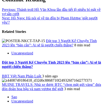
Previous:
Thánh troll Hồ Văn Khoa lần đầu tiết lộ nhiều bí mật về
vợ sắp cưới
Next:
Hồ Ngọc Hà nói gì về tin đồn bị Phạm Hương 'giật người
yêu'?
Related Stories
Đặt top 3 Người Kể Chuyện Tình
2023 lên “bàn cân”: Ai sẽ là người chiến thắng?
8 min read
Uncategorized
Đặt top 3 Người Kể Chuyện Tình 2023 lên “bàn cân”: Ai sẽ là
người chiến thắng?
BBT Việt Nam Pháp Luật
3 năm ago
MUINE TRAVELS: Nhà xe được BTC “chọn mặt gửi vàng” đưa
đón đoàn hoa hậu và nam vương thế giới
3 min read
Sao
Uncategorized