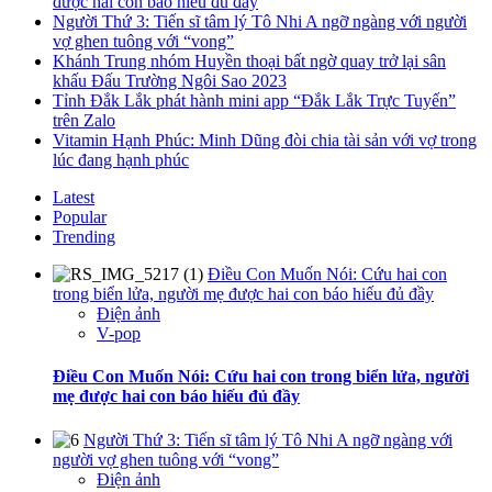
được hai con báo hiếu đủ đầy
Người Thứ 3: Tiến sĩ tâm lý Tô Nhi A ngỡ ngàng với người
vợ ghen tuông với “vong”
Khánh Trung nhóm Huyền thoại bất ngờ quay trở lại sân
khấu Đấu Trường Ngôi Sao 2023
Tỉnh Đắk Lắk phát hành mini app “Đắk Lắk Trực Tuyến”
trên Zalo
Vitamin Hạnh Phúc: Minh Dũng đòi chia tài sản với vợ trong
lúc đang hạnh phúc
Latest
Popular
Trending
Điều Con Muốn Nói: Cứu hai con
trong biển lửa, người mẹ được hai con báo hiếu đủ đầy
Điện ảnh
V-pop
Điều Con Muốn Nói: Cứu hai con trong biển lửa, người
mẹ được hai con báo hiếu đủ đầy
Người Thứ 3: Tiến sĩ tâm lý Tô Nhi A ngỡ ngàng với
người vợ ghen tuông với “vong”
Điện ảnh