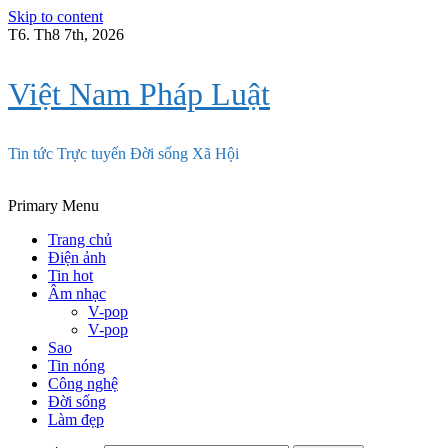
Skip to content
T6. Th8 7th, 2026
Việt Nam Pháp Luật
Tin tức Trực tuyến Đời sống Xã Hội
Primary Menu
Trang chủ
Điện ảnh
Tin hot
Âm nhạc
V-pop
V-pop
Sao
Tin nóng
Công nghệ
Đời sống
Làm đẹp