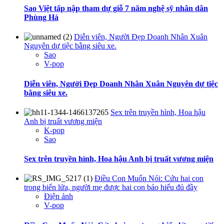
Sao Việt tấp nập tham dự giỗ 7 năm nghệ sỹ nhân dân
Phùng Há
Diễn viên, Người Đẹp Doanh Nhân Xuân
Nguyên dự tiệc bằng siêu xe.
Sao
V-pop
Diễn viên, Người Đẹp Doanh Nhân Xuân Nguyên dự tiệc
bằng siêu xe.
Sex trên truyền hình, Hoa hậu
Anh bị truất vương miện
K-pop
Sao
Sex trên truyền hình, Hoa hậu Anh bị truất vương miện
Điều Con Muốn Nói: Cứu hai con
trong biển lửa, người mẹ được hai con báo hiếu đủ đầy
Điện ảnh
V-pop