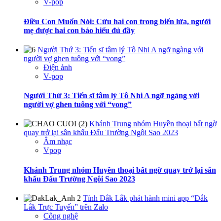
V-pop
Điều Con Muốn Nói: Cứu hai con trong biển lửa, người
mẹ được hai con báo hiếu đủ đầy
Người Thứ 3: Tiến sĩ tâm lý Tô Nhi A ngỡ ngàng với
người vợ ghen tuông với “vong”
Điện ảnh
V-pop
Người Thứ 3: Tiến sĩ tâm lý Tô Nhi A ngỡ ngàng với
người vợ ghen tuông với “vong”
Khánh Trung nhóm Huyền thoại bất ngờ
quay trở lại sân khấu Đấu Trường Ngôi Sao 2023
Âm nhạc
Vpop
Khánh Trung nhóm Huyền thoại bất ngờ quay trở lại sân
khấu Đấu Trường Ngôi Sao 2023
Tỉnh Đắk Lắk phát hành mini app “Đắk
Lắk Trực Tuyến” trên Zalo
Công nghệ