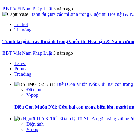
BBT Việt Nam Pháp Luật
3 năm ago
Tranh tài giữa các thí sinh trong Cuộc thi Hoa hậu &
Tin hot
Tin nóng
Tranh tài giữa các thí sinh trong Cuộc thi Hoa hậu & Nam vươn
BBT Việt Nam Pháp Luật
3 năm ago
Latest
Popular
Trending
Điều Con Muốn Nói: Cứu hai con trong b
Điện ảnh
V-pop
Điều Con Muốn Nói: Cứu hai con trong biển lửa, người mẹ
Người Thứ 3: Tiến sĩ tâm lý Tô Nhi A ngỡ ngàng với ngườ
Điện ảnh
V-pop