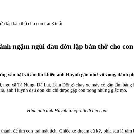
n lập bàn thờ cho con trai 3 tuổi
ành ngậm ngùi đau đớn lập bàn thờ cho con t
nhưng vẫn bặt vô âm tín khiến anh Huynh gần như vô vọng, đành ph
i, ngụ xã Tà Nung, Đà Lạt, Lâm Đồng) chạy xe máy có gắn tấm bảng in
 rã, anh Huynh đau đớn khi chỉ được gặp con trong những giấc mơ.
Hình ảnh anh Huynh rong ruổi đi tìm con.
hành để tìm con trai mất tích. Chiếc xe dream cũ kỹ, phía sau là tấm 