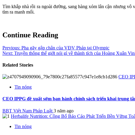
Tìm khắp nhà rồi ra ngoài đường, sang hàng xóm lân cận nhưng vô vọ
tìm ra manh mối.
Continue Reading
Previous:
Pha gãy gập chân của VĐV Pháp tại Olympic
Next:
Truyền thông thế giới nói gì về thành tích của Hoàng Xuân Vi
Related Stories
CEO IPPG
Tin nóng
CEO IPPG đề xuất sớm ban hành chính sách triển khai trung tâ
BBT Việt Nam Pháp Luật
3 năm ago
Herbalife Nutrition: Công Bố Báo Cáo Phát Triển Bền Vững T
Tin nóng