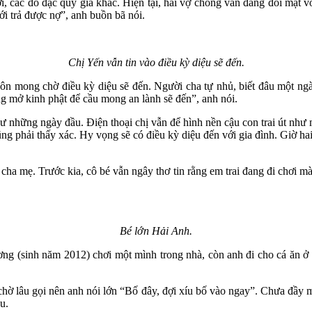
i, các đồ đạc quý giá khác. Hiện tại, hai vợ chồng vẫn đang đối mặt v
i trả được nợ”, anh buồn bã nói.
Chị Yến vẫn tin vào điều kỳ diệu sẽ đến.
n mong chờ điều kỳ diệu sẽ đến. Người cha tự nhủ, biết đâu một ngày 
g mở kinh phật để cầu mong an lành sẽ đến”, anh nói.
hững ngày đầu. Điện thoại chị vẫn để hình nền cậu con trai út như mộ
ũng phải thấy xác. Hy vọng sẽ có điều kỳ diệu đến với gia đình. Giờ h
 cha mẹ. Trước kia, cô bé vẫn ngây thơ tin rằng em trai đang đi chơi m
Bé lớn Hải Anh.
ng (sinh năm 2012) chơi một mình trong nhà, còn anh đi cho cá ăn ở
hờ lâu gọi nên anh nói lớn “Bố đây, đợi xíu bố vào ngay”. Chưa đầy mộ
u.