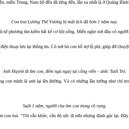
ên, miền Trung, Nam bộ đều đã từng đến, lần xa nhất là ở Quảng Bình
Con trai Lương Thế Vương bị mất tích đã hơn 1 năm nay.
tứ phương tìm kiếm bất kể cơ hội sống. Miễn nghe nơi đâu có người báo
 điện thoại lưu lại thông tin. Có nơi bà con hỗ trợ lộ phí, giúp đỡ ch
.
Anh Huynh đi tìm con, đêm ngủ ngay tại công viên – ảnh: Tuổi Trẻ.
ống con mình là anh lại lên đường. Và có những lần tưởng như chỉ t
Suốt 1 năm, người cha tìm con trong vô vọng.
ếm con trai. “Tôi vẫn khỏe, vẫn đủ sức đi nữa nhưng đành gác lại. Bâ