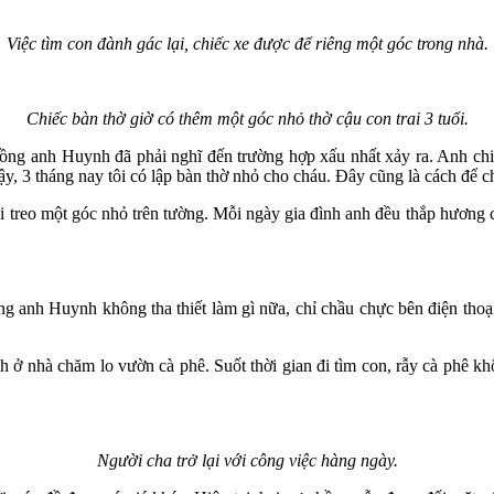
Việc tìm con đành gác lại, chiếc xe được để riêng một góc trong nhà.
Chiếc bàn thờ giờ có thêm một góc nhỏ thờ cậu con trai 3 tuổi.
ồng anh Huynh đã phải nghĩ đến trường hợp xấu nhất xảy ra. Anh chia s
ậy, 3 tháng nay tôi có lập bàn thờ nhỏ cho cháu. Đây cũng là cách để ch
rai treo một góc nhỏ trên tường. Mỗi ngày gia đình anh đều thắp hươn
ng anh Huynh không tha thiết làm gì nữa, chỉ chầu chực bên điện thoại
ở nhà chăm lo vườn cà phê. Suốt thời gian đi tìm con, rẫy cà phê khôn
Người cha trở lại với công việc hàng ngày.