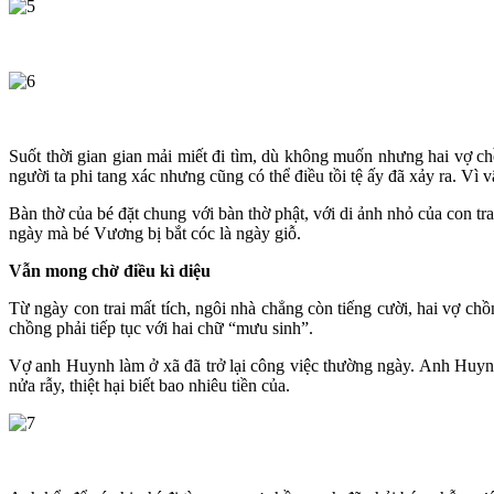
Suốt thời gian gian mải miết đi tìm, dù không muốn nhưng hai vợ ch
người ta phi tang xác nhưng cũng có thể điều tồi tệ ấy đã xảy ra. Vì v
Bàn thờ của bé đặt chung với bàn thờ phật, với di ảnh nhỏ của con t
ngày mà bé Vương bị bắt cóc là ngày giỗ.
Vẫn mong chờ điều kì diệu
Từ ngày con trai mất tích, ngôi nhà chẳng còn tiếng cười, hai vợ chồ
chồng phải tiếp tục với hai chữ “mưu sinh”.
Vợ anh Huynh làm ở xã đã trở lại công việc thường ngày. Anh Huynh 
nửa rẫy, thiệt hại biết bao nhiêu tiền của.