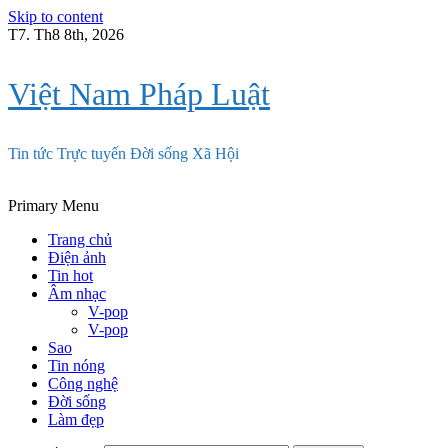
Skip to content
T7. Th8 8th, 2026
Việt Nam Pháp Luật
Tin tức Trực tuyến Đời sống Xã Hội
Primary Menu
Trang chủ
Điện ảnh
Tin hot
Âm nhạc
V-pop
V-pop
Sao
Tin nóng
Công nghệ
Đời sống
Làm đẹp