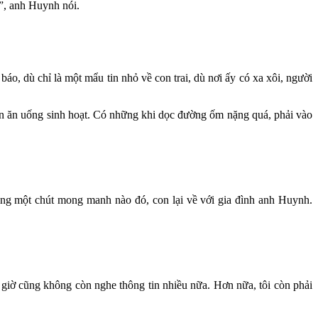
”, anh Huynh nói.
, dù chỉ là một mẩu tin nhỏ về con trai, dù nơi ấy có xa xôi, người
uyện ăn uống sinh hoạt. Có những khi dọc đường ốm nặng quá, phải vào
rong một chút mong manh nào đó, con lại về với gia đình anh Huynh.
y giờ cũng không còn nghe thông tin nhiều nữa. Hơn nữa, tôi còn phải