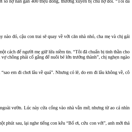
ới số nợ nần gần 400 triệu đồng, thường xuyên bị chủ nợ đòi. “Tôi đã
nào đó, cậu con trai sẽ quay về với căn nhà nhỏ, cha mẹ và chị gái
t cách để người mẹ giữ lửa niềm tin. “Tôi đã chuẩn bị tinh thần cho
ai vợ chồng phải cố gắng để nuôi bé lớn trưởng thành”, chị nghẹn ngào
à “sao em đi chơi lâu về quá”. Nhưng có lẽ, do em đi lâu không về, cô
 ngoài vườn. Lúc này cửa cổng vào nhà vẫn mở, nhưng từ ao cá nhìn
t phút sau, lại nghe tiếng con kêu “Bố ơi, cứu con với”, anh mới thả