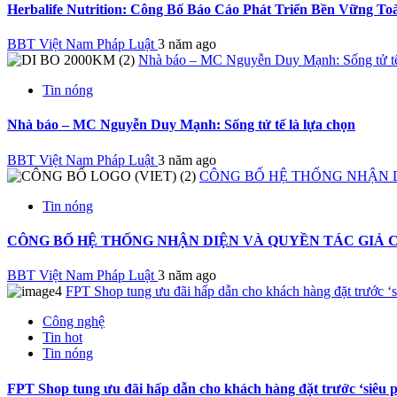
Herbalife Nutrition: Công Bố Báo Cáo Phát Triển Bền Vững T
BBT Việt Nam Pháp Luật
3 năm ago
Nhà báo – MC Nguyễn Duy Mạnh: Sống tử tế 
Tin nóng
Nhà báo – MC Nguyễn Duy Mạnh: Sống tử tế là lựa chọn
BBT Việt Nam Pháp Luật
3 năm ago
CÔNG BỐ HỆ THỐNG NHẬN D
Tin nóng
CÔNG BỐ HỆ THỐNG NHẬN DIỆN VÀ QUYỀN TÁC GIẢ 
BBT Việt Nam Pháp Luật
3 năm ago
FPT Shop tung ưu đãi hấp dẫn cho khách hàng đặt trước ‘
Công nghệ
Tin hot
Tin nóng
FPT Shop tung ưu đãi hấp dẫn cho khách hàng đặt trước ‘siêu 