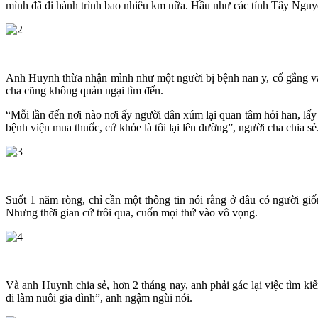
mình đã đi hành trình bao nhiêu km nữa. Hầu như các tỉnh Tây Nguy
Anh Huynh thừa nhận mình như một người bị bệnh nan y, cố gắng vái 
cha cũng không quản ngại tìm đến.
“Mỗi lần đến nơi nào nơi ấy người dân xúm lại quan tâm hỏi han, lấy
bệnh viện mua thuốc, cứ khỏe là tôi lại lên đường”, người cha chia sẻ
Suốt 1 năm ròng, chỉ cần một thông tin nói rằng ở đâu có người gi
Nhưng thời gian cứ trôi qua, cuốn mọi thứ vào vô vọng.
Và anh Huynh chia sẻ, hơn 2 tháng nay, anh phải gác lại việc tìm ki
đi làm nuôi gia đình”, anh ngậm ngùi nói.