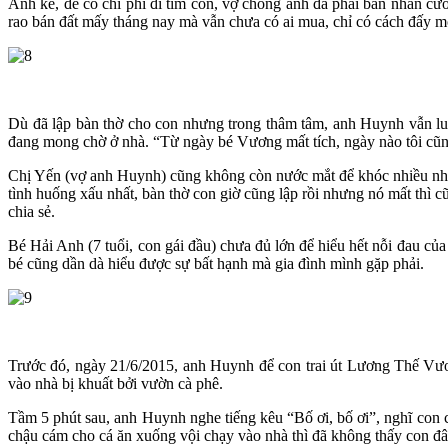
Anh kể, để có chi phí đi tìm con, vợ chồng anh đã phải bán nhẫn cướ
rao bán đất mấy tháng nay mà vẫn chưa có ai mua, chỉ có cách đấy mớ
Dù đã lập bàn thờ cho con nhưng trong thâm tâm, anh Huynh vẫn luô
đang mong chờ ở nhà. “Từ ngày bé Vương mất tích, ngày nào tôi cũn
Chị Yến (vợ anh Huynh) cũng không còn nước mắt để khóc nhiều như n
tình huống xấu nhất, bàn thờ con giờ cũng lập rồi nhưng nó mất thì c
chia sẻ.
Bé Hải Anh (7 tuổi, con gái đầu) chưa đủ lớn để hiểu hết nỗi đau của
bé cũng dần dà hiểu được sự bất hạnh mà gia đình mình gặp phải.
Trước đó, ngày 21/6/2015, anh Huynh để con trai út Lương Thế Vươ
vào nhà bị khuất bởi vườn cà phê.
Tầm 5 phút sau, anh Huynh nghe tiếng kêu “Bố ơi, bố ơi”, nghĩ con c
chậu cám cho cá ăn xuống vội chạy vào nhà thì đã không thấy con đâ