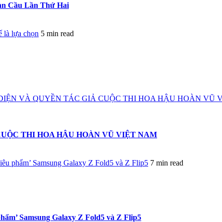
oàn Cầu Lần Thứ Hai
là lựa chọn
5 min read
IỆN VÀ QUYỀN TÁC GIẢ CUỘC THI HOA HẬU HOÀN VŨ 
CUỘC THI HOA HẬU HOÀN VŨ VIỆT NAM
siêu phẩm’ Samsung Galaxy Z Fold5 và Z Flip5
7 min read
phẩm’ Samsung Galaxy Z Fold5 và Z Flip5