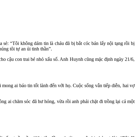
ẻ: “Tôi không dám tin là cháu đã bị bắt cóc bán lấy nội tạng rồi bị
úng tôi tự an ủi tinh thần”.
g cho cậu con trai bé nhỏ xấu số. Anh Huynh cũng mặc định ngày 21/6,
 mong ai báo tin tốt lành đến với họ. Cuộc sống vẫn tiếp diễn, hai vợ
g ai chăm sóc đã hư hỏng, vừa rồi anh phải chặt đi trồng lại cả một