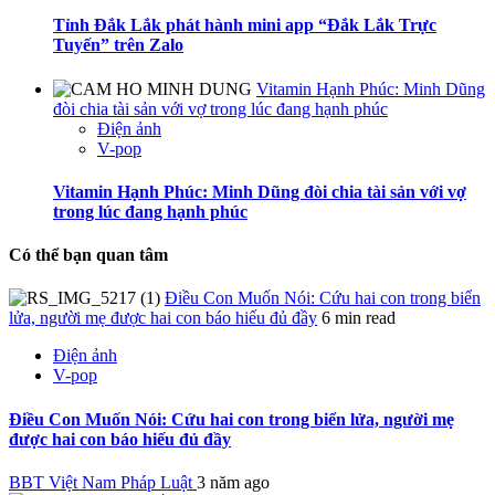
Tỉnh Đắk Lắk phát hành mini app “Đắk Lắk Trực
Tuyến” trên Zalo
Vitamin Hạnh Phúc: Minh Dũng
đòi chia tài sản với vợ trong lúc đang hạnh phúc
Điện ảnh
V-pop
Vitamin Hạnh Phúc: Minh Dũng đòi chia tài sản với vợ
trong lúc đang hạnh phúc
Có thể bạn quan tâm
Điều Con Muốn Nói: Cứu hai con trong biển
lửa, người mẹ được hai con báo hiếu đủ đầy
6 min read
Điện ảnh
V-pop
Điều Con Muốn Nói: Cứu hai con trong biển lửa, người mẹ
được hai con báo hiếu đủ đầy
BBT Việt Nam Pháp Luật
3 năm ago