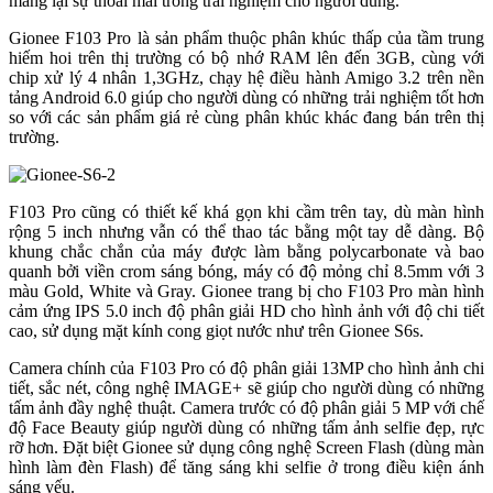
mang lại sự thoải mái trong trải nghiệm cho người dùng.
Gionee F103 Pro là sản phẩm thuộc phân khúc thấp của tầm trung
hiếm hoi trên thị trường có bộ nhớ RAM lên đến 3GB, cùng với
chip xử lý 4 nhân 1,3GHz, chạy hệ điều hành Amigo 3.2 trên nền
tảng Android 6.0 giúp cho người dùng có những trải nghiệm tốt hơn
so với các sản phẩm giá rẻ cùng phân khúc khác đang bán trên thị
trường.
F103 Pro cũng có thiết kế khá gọn khi cầm trên tay, dù màn hình
rộng 5 inch nhưng vẫn có thể thao tác bằng một tay dễ dàng. Bộ
khung chắc chắn của máy được làm bằng polycarbonate và bao
quanh bởi viền crom sáng bóng, máy có độ mỏng chỉ 8.5mm với 3
màu Gold, White và Gray. Gionee trang bị cho F103 Pro màn hình
cảm ứng IPS 5.0 inch độ phân giải HD cho hình ảnh với độ chi tiết
cao, sử dụng mặt kính cong giọt nước như trên Gionee S6s.
Camera chính của F103 Pro có độ phân giải 13MP cho hình ảnh chi
tiết, sắc nét, công nghệ IMAGE+ sẽ giúp cho người dùng có những
tấm ảnh đầy nghệ thuật. Camera trước có độ phân giải 5 MP với chế
độ Face Beauty giúp người dùng có những tấm ảnh selfie đẹp, rực
rỡ hơn. Đặt biệt Gionee sử dụng công nghệ Screen Flash (dùng màn
hình làm đèn Flash) để tăng sáng khi selfie ở trong điều kiện ánh
sáng yếu.