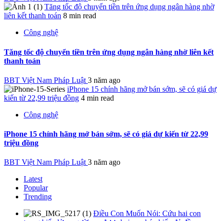
Tăng tốc độ chuyển tiền trên ứng dụng ngân hàng nhờ
liên kết thanh toán
8 min read
Công nghệ
Tăng tốc độ chuyển tiền trên ứng dụng ngân hàng nhờ liên kết
thanh toán
BBT Việt Nam Pháp Luật
3 năm ago
iPhone 15 chính hãng mở bán sớm, sẽ có giá dự
kiến từ 22,99 triệu đồng
4 min read
Công nghệ
iPhone 15 chính hãng mở bán sớm, sẽ có giá dự kiến từ 22,99
triệu đồng
BBT Việt Nam Pháp Luật
3 năm ago
Latest
Popular
Trending
Điều Con Muốn Nói: Cứu hai con