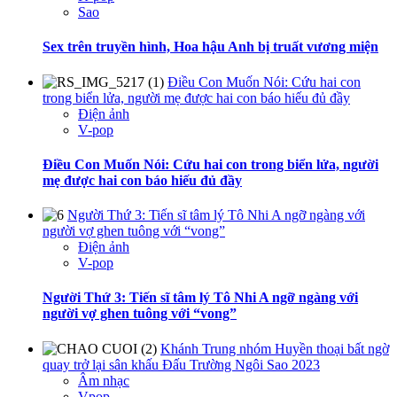
Sao
Sex trên truyền hình, Hoa hậu Anh bị truất vương miện
Điều Con Muốn Nói: Cứu hai con
trong biển lửa, người mẹ được hai con báo hiếu đủ đầy
Điện ảnh
V-pop
Điều Con Muốn Nói: Cứu hai con trong biển lửa, người
mẹ được hai con báo hiếu đủ đầy
Người Thứ 3: Tiến sĩ tâm lý Tô Nhi A ngỡ ngàng với
người vợ ghen tuông với “vong”
Điện ảnh
V-pop
Người Thứ 3: Tiến sĩ tâm lý Tô Nhi A ngỡ ngàng với
người vợ ghen tuông với “vong”
Khánh Trung nhóm Huyền thoại bất ngờ
quay trở lại sân khấu Đấu Trường Ngôi Sao 2023
Âm nhạc
Vpop