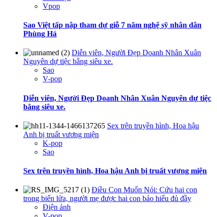
Vpop
Sao Việt tấp nập tham dự giỗ 7 năm nghệ sỹ nhân dân
Phùng Há
Diễn viên, Người Đẹp Doanh Nhân Xuân
Nguyên dự tiệc bằng siêu xe.
Sao
V-pop
Diễn viên, Người Đẹp Doanh Nhân Xuân Nguyên dự tiệc
bằng siêu xe.
Sex trên truyền hình, Hoa hậu
Anh bị truất vương miện
K-pop
Sao
Sex trên truyền hình, Hoa hậu Anh bị truất vương miện
Điều Con Muốn Nói: Cứu hai con
trong biển lửa, người mẹ được hai con báo hiếu đủ đầy
Điện ảnh
V-pop