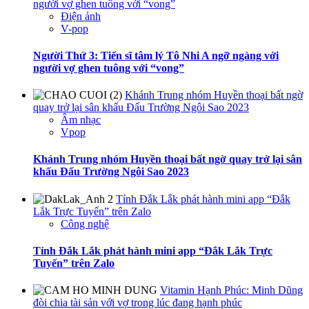
người vợ ghen tuông với “vong”
Điện ảnh
V-pop
Người Thứ 3: Tiến sĩ tâm lý Tô Nhi A ngỡ ngàng với
người vợ ghen tuông với “vong”
Khánh Trung nhóm Huyền thoại bất ngờ
quay trở lại sân khấu Đấu Trường Ngôi Sao 2023
Âm nhạc
Vpop
Khánh Trung nhóm Huyền thoại bất ngờ quay trở lại sân
khấu Đấu Trường Ngôi Sao 2023
Tỉnh Đắk Lắk phát hành mini app “Đắk
Lắk Trực Tuyến” trên Zalo
Công nghệ
Tỉnh Đắk Lắk phát hành mini app “Đắk Lắk Trực
Tuyến” trên Zalo
Vitamin Hạnh Phúc: Minh Dũng
đòi chia tài sản với vợ trong lúc đang hạnh phúc