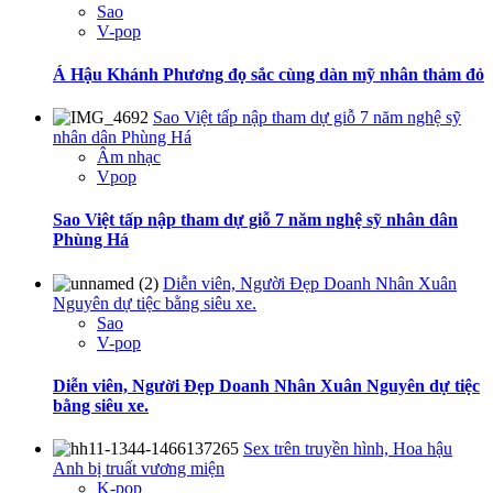
Sao
V-pop
Á Hậu Khánh Phương đọ sắc cùng dàn mỹ nhân thảm đỏ
Sao Việt tấp nập tham dự giỗ 7 năm nghệ sỹ
nhân dân Phùng Há
Âm nhạc
Vpop
Sao Việt tấp nập tham dự giỗ 7 năm nghệ sỹ nhân dân
Phùng Há
Diễn viên, Người Đẹp Doanh Nhân Xuân
Nguyên dự tiệc bằng siêu xe.
Sao
V-pop
Diễn viên, Người Đẹp Doanh Nhân Xuân Nguyên dự tiệc
bằng siêu xe.
Sex trên truyền hình, Hoa hậu
Anh bị truất vương miện
K-pop