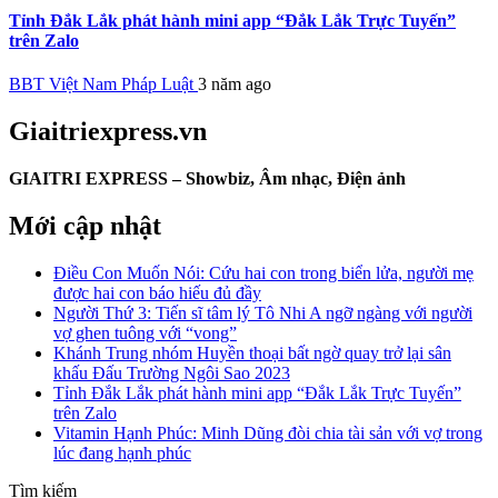
Tỉnh Đắk Lắk phát hành mini app “Đắk Lắk Trực Tuyến”
trên Zalo
BBT Việt Nam Pháp Luật
3 năm ago
Giaitriexpress.vn
GIAITRI EXPRESS – Showbiz, Âm nhạc, Điện ảnh
Mới cập nhật
Điều Con Muốn Nói: Cứu hai con trong biển lửa, người mẹ
được hai con báo hiếu đủ đầy
Người Thứ 3: Tiến sĩ tâm lý Tô Nhi A ngỡ ngàng với người
vợ ghen tuông với “vong”
Khánh Trung nhóm Huyền thoại bất ngờ quay trở lại sân
khấu Đấu Trường Ngôi Sao 2023
Tỉnh Đắk Lắk phát hành mini app “Đắk Lắk Trực Tuyến”
trên Zalo
Vitamin Hạnh Phúc: Minh Dũng đòi chia tài sản với vợ trong
lúc đang hạnh phúc
Tìm kiếm