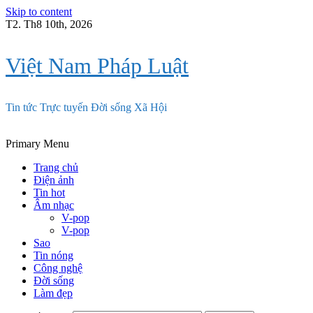
Skip to content
T2. Th8 10th, 2026
Việt Nam Pháp Luật
Tin tức Trực tuyến Đời sống Xã Hội
Primary Menu
Trang chủ
Điện ảnh
Tin hot
Âm nhạc
V-pop
V-pop
Sao
Tin nóng
Công nghệ
Đời sống
Làm đẹp