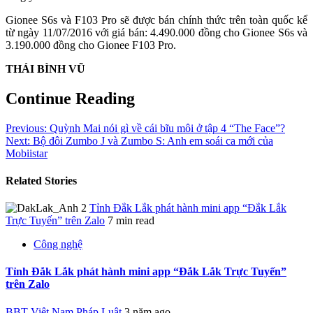
Gionee S6s và F103 Pro sẽ được bán chính thức trên toàn quốc kể
từ ngày 11/07/2016 với giá bán: 4.490.000 đồng cho Gionee S6s và
3.190.000 đồng cho Gionee F103 Pro.
THÁI BÌNH VŨ
Continue Reading
Previous:
Quỳnh Mai nói gì về cái bĩu môi ở tập 4 “The Face”?
Next:
Bộ đôi Zumbo J và Zumbo S: Anh em soái ca mới của
Mobiistar
Related Stories
Tỉnh Đắk Lắk phát hành mini app “Đắk Lắk
Trực Tuyến” trên Zalo
7 min read
Công nghệ
Tỉnh Đắk Lắk phát hành mini app “Đắk Lắk Trực Tuyến”
trên Zalo
BBT Việt Nam Pháp Luật
3 năm ago