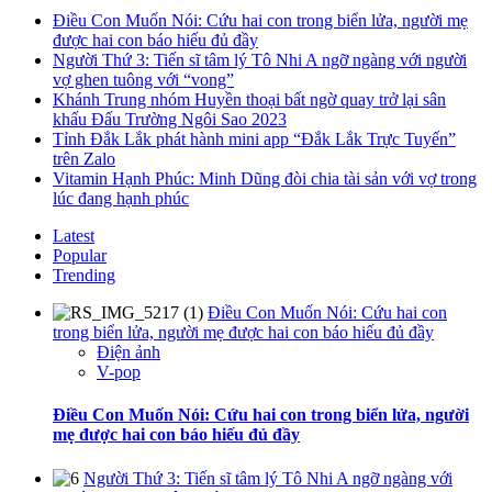
Điều Con Muốn Nói: Cứu hai con trong biển lửa, người mẹ
được hai con báo hiếu đủ đầy
Người Thứ 3: Tiến sĩ tâm lý Tô Nhi A ngỡ ngàng với người
vợ ghen tuông với “vong”
Khánh Trung nhóm Huyền thoại bất ngờ quay trở lại sân
khấu Đấu Trường Ngôi Sao 2023
Tỉnh Đắk Lắk phát hành mini app “Đắk Lắk Trực Tuyến”
trên Zalo
Vitamin Hạnh Phúc: Minh Dũng đòi chia tài sản với vợ trong
lúc đang hạnh phúc
Latest
Popular
Trending
Điều Con Muốn Nói: Cứu hai con
trong biển lửa, người mẹ được hai con báo hiếu đủ đầy
Điện ảnh
V-pop
Điều Con Muốn Nói: Cứu hai con trong biển lửa, người
mẹ được hai con báo hiếu đủ đầy
Người Thứ 3: Tiến sĩ tâm lý Tô Nhi A ngỡ ngàng với