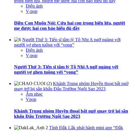
trong biển lửa, người mẹ được hai con báo hiếu đủ đầy
Điện ảnh
V-pop
Điều Con Muốn Nói: Cứu hai con trong biển lửa, người
mẹ được hai con báo hiếu đủ đầy
Người Thứ 3: Tiến sĩ tâm lý Tô Nhi A ngỡ ngàng với
người vợ ghen tuông với “vong”
Điện ảnh
V-pop
Người Thứ 3: Tiến sĩ tâm lý Tô Nhi A ngỡ ngàng với
người vợ ghen tuông với “vong”
Khánh Trung nhóm Huyền thoại bất ngờ
quay trở lại sân khấu Đấu Trường Ngôi Sao 2023
Âm nhạc
Vpop
Khánh Trung nhóm Huyền thoại bất ngờ quay trở lại sân
khấu Đấu Trường Ngôi Sao 2023
Tỉnh Đắk Lắk phát hành mini app “Đắk