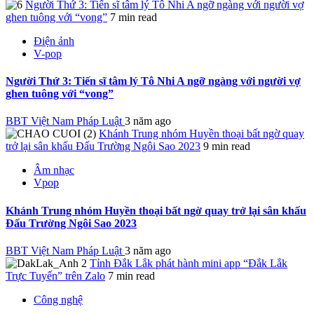
Người Thứ 3: Tiến sĩ tâm lý Tô Nhi A ngỡ ngàng với người vợ
ghen tuông với “vong”
7 min read
Điện ảnh
V-pop
Người Thứ 3: Tiến sĩ tâm lý Tô Nhi A ngỡ ngàng với người vợ
ghen tuông với “vong”
BBT Việt Nam Pháp Luật
3 năm ago
Khánh Trung nhóm Huyền thoại bất ngờ quay
trở lại sân khấu Đấu Trường Ngôi Sao 2023
9 min read
Âm nhạc
Vpop
Khánh Trung nhóm Huyền thoại bất ngờ quay trở lại sân khấu
Đấu Trường Ngôi Sao 2023
BBT Việt Nam Pháp Luật
3 năm ago
Tỉnh Đắk Lắk phát hành mini app “Đắk Lắk
Trực Tuyến” trên Zalo
7 min read
Công nghệ