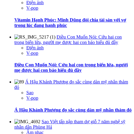
Điện ảnh
V-pop
Vitamin Hạnh Phúc: Minh Dũng đòi chia tài sản với vợ
trong lúc đang hạnh phúc
Điều Con Muốn Nói: Cứu hai con
trong biển lửa, người mẹ được hai con báo hiếu đủ đầy
Điện ảnh
V-pop
Điều Con Muốn Nói: Cứu hai con trong biển lửa, người
mẹ được hai con báo hiếu đủ đầy
Á Hậu Khánh Phương đọ sắc cùng dàn mỹ nhân thảm
đỏ
Sao
V-pop
Á Hậu Khánh Phương đọ sắc cùng dàn mỹ nhân thảm đỏ
Sao Việt tấp nập tham dự giỗ 7 năm nghệ sỹ
nhân dân Phùng Há
Âm nhạc