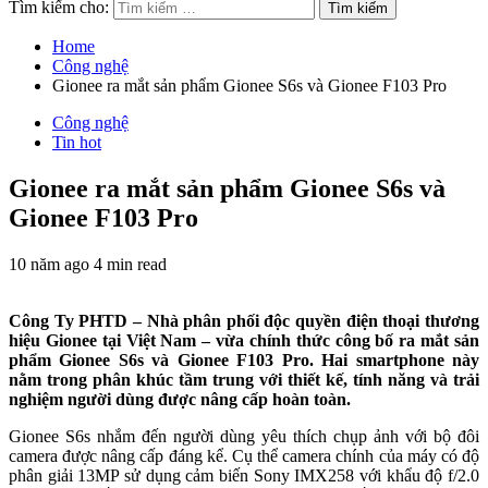
Tìm kiếm cho:
Home
Công nghệ
Gionee ra mắt sản phẩm Gionee S6s và Gionee F103 Pro
Công nghệ
Tin hot
Gionee ra mắt sản phẩm Gionee S6s và
Gionee F103 Pro
10 năm ago
4 min read
Công Ty PHTD – Nhà phân phối độc quyền điện thoại thương
hiệu Gionee tại Việt Nam – vừa chính thức công bố ra mắt sản
phẩm Gionee S6s và Gionee F103 Pro. Hai smartphone này
nằm trong phân khúc tầm trung với thiết kế, tính năng và trải
nghiệm người dùng được nâng cấp hoàn toàn.
Gionee S6s nhắm đến người dùng yêu thích chụp ảnh với bộ đôi
camera được nâng cấp đáng kể. Cụ thể camera chính của máy có độ
phân giải 13MP sử dụng cảm biến Sony IMX258 với khẩu độ f/2.0