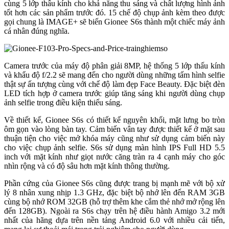
cùng 5 lớp thấu kính cho khả năng thu sáng và chất lượng hình ảnh
tốt hơn các sản phẩm trước đó. 15 chế độ chụp ảnh kèm theo được
gọi chung là IMAGE+ sẽ biến Gionee S6s thành một chiếc máy ảnh
cá nhân đúng nghĩa.
Camera trước của máy độ phân giải 8MP, hệ thống 5 lớp thấu kính
và khẩu độ f/2.2 sẽ mang đến cho người dùng những tấm hình selfie
thật sự ấn tượng cùng với chế độ làm đẹp Face Beauty. Đặc biệt đèn
LED tích hợp ở camera trước giúp tăng sáng khi người dùng chụp
ảnh selfie trong điều kiện thiếu sáng.
Về thiết kế, Gionee S6s có thiết kế nguyên khối, mặt lưng bo tròn
ôm gọn vào lòng bàn tay. Cảm biến vân tay được thiết kế ở mặt sau
thuận tiện cho việc mở khóa máy cũng như sử dụng cảm biến này
cho việc chụp ảnh selfie. S6s sử dụng màn hình IPS Full HD 5.5
inch với mặt kính như giọt nước căng tràn ra 4 cạnh máy cho góc
nhìn rộng và có độ sâu hơn mặt kính thông thường.
Phần cứng của Gionee S6s cũng được trang bị mạnh mẽ với bộ xử
lý 8 nhân xung nhịp 1.3 GHz, đặc biệt bộ nhớ lên đến RAM 3GB
cùng bộ nhớ ROM 32GB (hỗ trợ thêm khe cắm thẻ nhớ mở rộng lên
đến 128GB). Ngoài ra S6s chạy trên hệ điều hành Amigo 3.2 mới
nhất của hãng dựa trên nền tảng Android 6.0 với nhiều cải tiến,