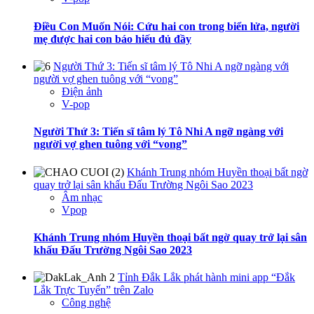
Điều Con Muốn Nói: Cứu hai con trong biển lửa, người
mẹ được hai con báo hiếu đủ đầy
Người Thứ 3: Tiến sĩ tâm lý Tô Nhi A ngỡ ngàng với
người vợ ghen tuông với “vong”
Điện ảnh
V-pop
Người Thứ 3: Tiến sĩ tâm lý Tô Nhi A ngỡ ngàng với
người vợ ghen tuông với “vong”
Khánh Trung nhóm Huyền thoại bất ngờ
quay trở lại sân khấu Đấu Trường Ngôi Sao 2023
Âm nhạc
Vpop
Khánh Trung nhóm Huyền thoại bất ngờ quay trở lại sân
khấu Đấu Trường Ngôi Sao 2023
Tỉnh Đắk Lắk phát hành mini app “Đắk
Lắk Trực Tuyến” trên Zalo
Công nghệ