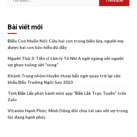
kiếm
cho:
Bài viết mới
Điều Con Muốn Nói: Cứu hai con trong biển lửa, người mẹ
được hai con báo hiếu đủ đầy
Người Thứ 3: Tiến sĩ tâm lý Tô Nhi A ngỡ ngàng với người
vợ ghen tuông với “vong”
Khánh Trung nhóm Huyền thoại bất ngờ quay trở lại sân
khấu Đấu Trường Ngôi Sao 2023
Tỉnh Đắk Lắk phát hành mini app “Đắk Lắk Trực Tuyến” trên
Zalo
Vitamin Hạnh Phúc: Minh Dũng đòi chia tài sản với vợ trong
lúc đang hạnh phúc