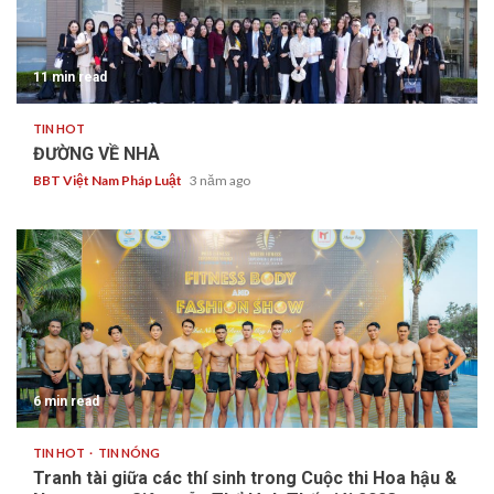
11 min read
TIN HOT
ĐƯỜNG VỀ NHÀ
BBT Việt Nam Pháp Luật
3 năm ago
6 min read
TIN HOT
TIN NÓNG
Tranh tài giữa các thí sinh trong Cuộc thi Hoa hậu &