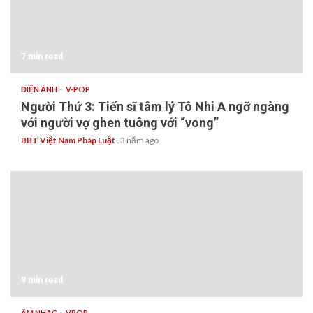
7 min read
ĐIỆN ẢNH
V-POP
Người Thứ 3: Tiến sĩ tâm lý Tô Nhi A ngỡ ngàng
với người vợ ghen tuông với “vong”
BBT Việt Nam Pháp Luật
3 năm ago
9 min read
ÂM NHẠC
VPOP