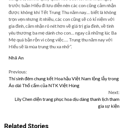
trước tuần Hiếu đi lưu diễn nên các con cũng cảm nhận
được không khí Tết Trung Thu năm nay… biết là không
trọn vẹn nhưng ít nhiều, các con cũng sẽ có kỉ niệm với
gia đình, cảm nhận rõ nét hơn về giá trị gia đình, về tình
yêu thương ba mẹ dành cho con… ngay cả những lúc Ba
Mẹ quá bận rộn vì công việc…. Trung thu năm nay với
Hiếu sẽ là mùa trung thu xa nhớ”.
Nhã An
Continue
Previous:
Thí sinh đêm chung kết Hoa hậu Việt Nam lộng lẫy trong
Reading
Áo dài Thổ cẩm của NTK Việt Hùng
Next:
Lily Chen diện trang phục hoa dịu dàng thanh lịch tham
gia sự kiện
Related Stories