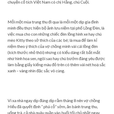
chuyện cổ tích Việt Nam có chị Hằng, chú Cuội.
Mỗi một mùa trung thu đi qua là mỗi một dịp gia đình
mình đều thực hiện bộ ảnh lưu niệm tại phố Lồng Đèn, là
việc mua cho con những chiếc đèn lồng hình xe hay chú
mèo Kitty theo sở thích của các bé; là mua để làm kỉ
niệm theo ý thích của vợ chồng mình vài cái lồng đèn
(kích thước nhỏ thôi) nhưng có kiểu dáng rất bắt mắt
như hình hoa sen, ngôi sao hay chú bướm đáng yêu được
làm bằng giấy kiếng màu đỏ trên có thêm vài nét hoạ sắc
xanh – vàng nhìn đặc sắc vô cùng.
Vì xa nhà ngay dịp đúng dịp rằm tháng 8 nên vợ chồng
Hiếu đã quyết định ” phá cỗ” sớm, ăn bánh trung thu,
uống trà, cả nhà quây quần vào buổi tối chủ nhật ngay