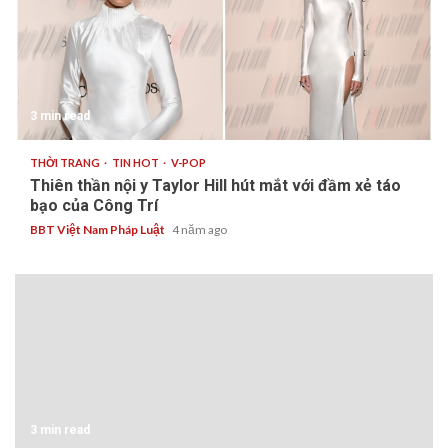
3 min read
THỜI TRANG
TIN HOT
V-POP
Thiên thần nội y Taylor Hill hút mắt với đầm xẻ táo
bạo của Công Trí
BBT Việt Nam Pháp Luật
4 năm ago
3 min read