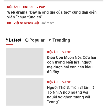
ĐIỆN ẢNH
TIN HOT
V-POP
Web drama “Đây là ông già của tao” cùng dàn diễn
viên “chưa từng có”
BBT Việt Nam Pháp Luật
4 năm ago
Latest
Popular
Trending
ĐIỆN ẢNH
V-POP
Điều Con Muốn Nói: Cứu hai
con trong biển lửa, người
mẹ được hai con báo hiếu
đủ đầy
ĐIỆN ẢNH
V-POP
Người Thứ 3: Tiến sĩ tâm lý
Tô Nhi A ngỡ ngàng với
người vợ ghen tuông với
“vong”