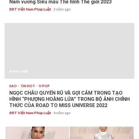
Nam vương Siêu mẫu Thể hình Thế giới 2023
BBT Việt Nam Pháp Luật
3 năm ago
6 min read
SAO
TIN HOT
V-POP
NGỌC CHÂU QUYẾN RŨ VÀ GỢI CẢM TRONG TẠO
HÌNH “PHƯỢNG HOÀNG LỬA” TRONG BỘ ẢNH CHÍNH
THỨC CỦA ROAD TO MISS UNIVERSE 2022
BBT Việt Nam Pháp Luật
4 năm ago