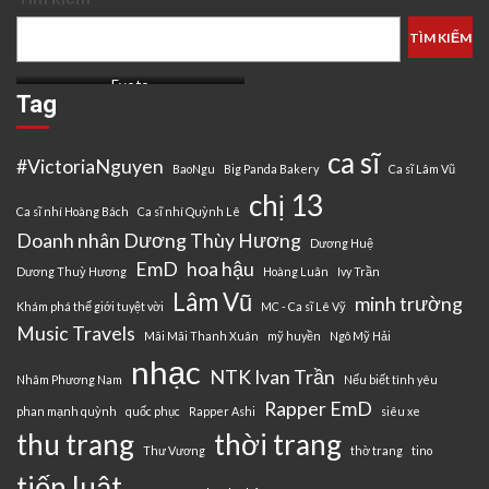
TÌM KIẾM
Evoto
Tag
ca sĩ
#VictoriaNguyen
BaoNgu
Big Panda Bakery
Ca sĩ Lâm Vũ
chị 13
Ca sĩ nhí Hoàng Bách
Ca sĩ nhí Quỳnh Lê
Doanh nhân Dương Thùy Hương
Dương Huệ
EmD
hoa hậu
Dương Thuỳ Hương
Hoàng Luân
Ivy Trần
Lâm Vũ
minh trường
Khám phá thế giới tuyệt vời
MC - Ca sĩ Lê Vỹ
Music Travels
Mãi Mãi Thanh Xuân
mỹ huyền
Ngô Mỹ Hải
nhạc
NTK Ivan Trần
Nhâm Phương Nam
Nếu biết tình yêu
Rapper EmD
phan mạnh quỳnh
quốc phục
Rapper Ashi
siêu xe
thu trang
thời trang
Thư Vương
thờ trang
tino
tiến luật