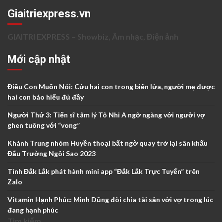
Giaitriexpress.vn
GIAITRI EXPRESS – Showbiz, Âm nhạc, Điện ảnh
Mới cập nhật
Điều Con Muốn Nói: Cứu hai con trong biển lửa, người mẹ được
hai con báo hiếu đủ đầy
Người Thứ 3: Tiến sĩ tâm lý Tô Nhi A ngỡ ngàng với người vợ
ghen tuông với “vong”
Khánh Trung nhóm Huyền thoại bất ngờ quay trở lại sân khấu
Đấu Trường Ngôi Sao 2023
Tỉnh Đắk Lắk phát hành mini app “Đắk Lắk Trực Tuyến” trên
Zalo
Vitamin Hạnh Phúc: Minh Dũng đòi chia tài sản với vợ trong lúc
đang hạnh phúc
Tìm kiếm