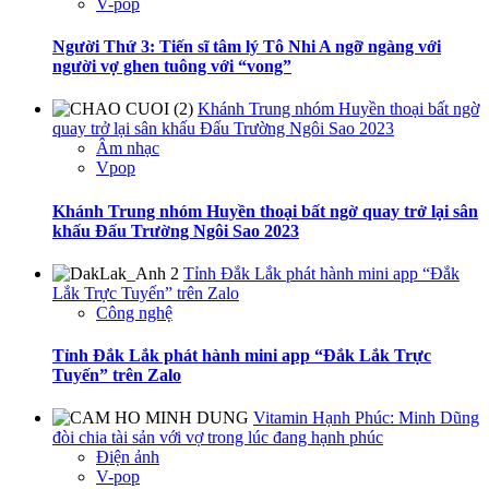
V-pop
Người Thứ 3: Tiến sĩ tâm lý Tô Nhi A ngỡ ngàng với
người vợ ghen tuông với “vong”
Khánh Trung nhóm Huyền thoại bất ngờ
quay trở lại sân khấu Đấu Trường Ngôi Sao 2023
Âm nhạc
Vpop
Khánh Trung nhóm Huyền thoại bất ngờ quay trở lại sân
khấu Đấu Trường Ngôi Sao 2023
Tỉnh Đắk Lắk phát hành mini app “Đắk
Lắk Trực Tuyến” trên Zalo
Công nghệ
Tỉnh Đắk Lắk phát hành mini app “Đắk Lắk Trực
Tuyến” trên Zalo
Vitamin Hạnh Phúc: Minh Dũng
đòi chia tài sản với vợ trong lúc đang hạnh phúc
Điện ảnh
V-pop