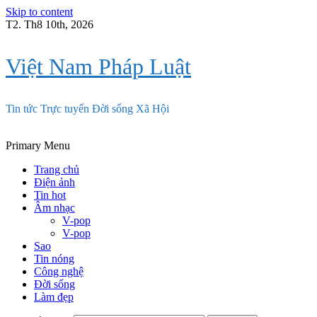
Skip to content
T2. Th8 10th, 2026
Việt Nam Pháp Luật
Tin tức Trực tuyến Đời sống Xã Hội
Primary Menu
Trang chủ
Điện ảnh
Tin hot
Âm nhạc
V-pop
V-pop
Sao
Tin nóng
Công nghệ
Đời sống
Làm đẹp