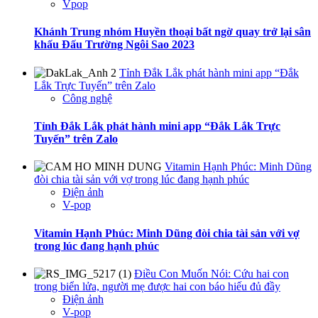
Vpop
Khánh Trung nhóm Huyền thoại bất ngờ quay trở lại sân
khấu Đấu Trường Ngôi Sao 2023
Tỉnh Đắk Lắk phát hành mini app “Đắk
Lắk Trực Tuyến” trên Zalo
Công nghệ
Tỉnh Đắk Lắk phát hành mini app “Đắk Lắk Trực
Tuyến” trên Zalo
Vitamin Hạnh Phúc: Minh Dũng
đòi chia tài sản với vợ trong lúc đang hạnh phúc
Điện ảnh
V-pop
Vitamin Hạnh Phúc: Minh Dũng đòi chia tài sản với vợ
trong lúc đang hạnh phúc
Điều Con Muốn Nói: Cứu hai con
trong biển lửa, người mẹ được hai con báo hiếu đủ đầy
Điện ảnh
V-pop