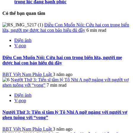
trong lúc đang hạnh phúc
Có thể bạn quan tâm
Điều Con Muốn Nói: Cứu hai con trong biển
lửa, người mẹ được hai con báo hiếu đủ đầy
6 min read
Điện ảnh
V-pop
Điều Con Muốn Nói: Cứu hai con trong biển lửa, người mẹ
được hai con báo hiếu đủ đầy
BBT Việt Nam Pháp Luật
3 năm ago
Người Thứ 3: Tiến sĩ tâm lý Tô Nhi A ngỡ ngàng với người vợ
ghen tuông với “vong”
7 min read
Điện ảnh
V-pop
Người Thứ 3: Tiến sĩ tâm lý Tô Nhi A ngỡ ngàng với người vợ
ghen tuông với “vong”
BBT Việt Nam Pháp Luật
3 năm ago