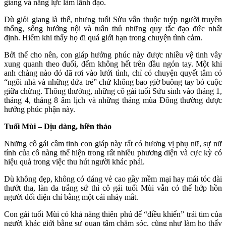
giang và năng lực làm lãnh đạo.
Dù giỏi giang là thế, nhưng tuổi Sửu vẫn thuộc tuýp người truyền
thống, sống hướng nội và tuân thủ những quy tắc đạo đức nhất
định. Hiếm khi thấy họ đi quá giới hạn trong chuyện tình cảm.
Bởi thế cho nên, con giáp hưởng phúc này được nhiều vệ tinh vây
xung quanh theo đuổi, đếm không hết trên đầu ngón tay. Một khi
anh chàng nào đó đã rơi vào lưới tình, chỉ có chuyện quyết tâm có
“ngôi nhà và những đứa trẻ” chứ không bao giờ buông tay bỏ cuộc
giữa chừng. Thông thường, những cô gái tuổi Sửu sinh vào tháng 1,
tháng 4, tháng 8 âm lịch và những tháng mùa Đông thường được
hưởng phúc phận này.
Tuổi Mùi – Dịu dàng, hiền thảo
Những cô gái cầm tinh con giáp này rất có hương vị phụ nữ, sự nữ
tính của cô nàng thể hiện trong rất nhiều phương diện và cực kỳ có
hiệu quả trong việc thu hút người khác phái.
Dù không đẹp, không có dáng vẻ cao gầy mềm mại hay mái tóc dài
thướt tha, làn da trắng sứ thì cô gái tuổi Mùi vẫn có thể hớp hồn
người đối diện chỉ bằng một cái nháy mắt.
Con gái tuổi Mùi có khả năng thiên phú để “điều khiển” trái tim của
người khác giới bằng sự quan tâm chăm sóc, cũng như làm họ thấy