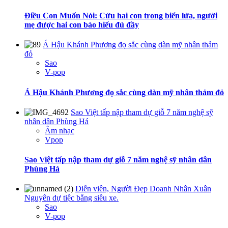
Điều Con Muốn Nói: Cứu hai con trong biển lửa, người
mẹ được hai con báo hiếu đủ đầy
Á Hậu Khánh Phương đọ sắc cùng dàn mỹ nhân thảm
đỏ
Sao
V-pop
Á Hậu Khánh Phương đọ sắc cùng dàn mỹ nhân thảm đỏ
Sao Việt tấp nập tham dự giỗ 7 năm nghệ sỹ
nhân dân Phùng Há
Âm nhạc
Vpop
Sao Việt tấp nập tham dự giỗ 7 năm nghệ sỹ nhân dân
Phùng Há
Diễn viên, Người Đẹp Doanh Nhân Xuân
Nguyên dự tiệc bằng siêu xe.
Sao
V-pop