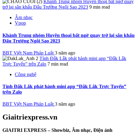
Khánh Trung nhóm Huyền thoại bất ngờ quay
trở lại sân khấu Đấu Trường Ngôi Sao 2023
9 min read
Âm nhạc
Vpop
Khánh Trung nhóm Huyền thoại bất ngờ quay trở lại sân khấu
Đấu Trường Ngôi Sao 2023
BBT Việt Nam Pháp Luật
3 năm ago
Tỉnh Đắk Lắk phát hành mini app “Đắk Lắk
Trực Tuyến” trên Zalo
7 min read
Công nghệ
Tỉnh Đắk Lắk phát hành mini app “Đắk Lắk Trực Tuyến”
trên Zalo
BBT Việt Nam Pháp Luật
3 năm ago
Giaitriexpress.vn
GIAITRI EXPRESS – Showbiz, Âm nhạc, Điện ảnh