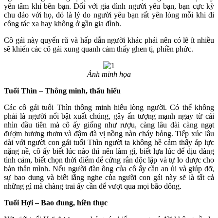
yên tâm khi bên bạn. Đối với gia đình người yêu bạn, bạn cực kỳ
chu đáo với họ, đó là lý do người yêu bạn rất yên lòng mỗi khi đi
công tác xa hay không ở gần gia đình.
Cô gái này quyến rũ và hấp dẫn người khác phái nên có lẽ ít nhiều
sẽ khiến các cô gái xung quanh cảm thấy ghen tị, phiền phức.
Ảnh minh họa
Tuổi Thìn – Thông minh, thấu hiểu
Các cô gái tuổi Thìn thông minh hiểu lòng người. Có thể không
phải là người nổi bật xuất chúng, gây ấn tượng mạnh ngay từ cái
nhìn đầu tiên mà cô ấy giống như rượu, càng lâu dài càng ngạt
đượm hương thơm và đậm đà vị nồng nàn cháy bỏng. Tiếp xúc lâu
dài với người con gái tuổi Thìn người ta không hề cảm thấy áp lực
nặng nề, cô ấy biết lúc nào thì nên làm gì, biết lựa lúc để dịu dàng
tình cảm, biết chọn thời điểm để cứng rắn độc lập và tự lo được cho
bản thân mình. Nếu người đàn ông của cô ấy cần an ủi và giúp đỡ,
sự bao dung và biết lắng nghe của người con gái này sẽ là tất cả
những gì mà chàng trai ấy cần để vượt qua mọi bão dông.
Tuổi Hợi – Bao dung, hiền thục