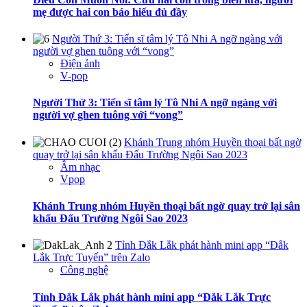
mẹ được hai con báo hiếu đủ đầy
Người Thứ 3: Tiến sĩ tâm lý Tô Nhi A ngỡ ngàng với
người vợ ghen tuông với “vong”
Điện ảnh
V-pop
Người Thứ 3: Tiến sĩ tâm lý Tô Nhi A ngỡ ngàng với
người vợ ghen tuông với “vong”
Khánh Trung nhóm Huyền thoại bất ngờ
quay trở lại sân khấu Đấu Trường Ngôi Sao 2023
Âm nhạc
Vpop
Khánh Trung nhóm Huyền thoại bất ngờ quay trở lại sân
khấu Đấu Trường Ngôi Sao 2023
Tỉnh Đắk Lắk phát hành mini app “Đắk
Lắk Trực Tuyến” trên Zalo
Công nghệ
Tỉnh Đắk Lắk phát hành mini app “Đắk Lắk Trực