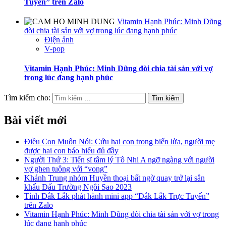
Tuyến” trên Zalo
Vitamin Hạnh Phúc: Minh Dũng
đòi chia tài sản với vợ trong lúc đang hạnh phúc
Điện ảnh
V-pop
Vitamin Hạnh Phúc: Minh Dũng đòi chia tài sản với vợ
trong lúc đang hạnh phúc
Tìm kiếm cho:
Bài viết mới
Điều Con Muốn Nói: Cứu hai con trong biển lửa, người mẹ
được hai con báo hiếu đủ đầy
Người Thứ 3: Tiến sĩ tâm lý Tô Nhi A ngỡ ngàng với người
vợ ghen tuông với “vong”
Khánh Trung nhóm Huyền thoại bất ngờ quay trở lại sân
khấu Đấu Trường Ngôi Sao 2023
Tỉnh Đắk Lắk phát hành mini app “Đắk Lắk Trực Tuyến”
trên Zalo
Vitamin Hạnh Phúc: Minh Dũng đòi chia tài sản với vợ trong
lúc đang hạnh phúc