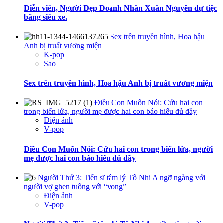
Diễn viên, Người Đẹp Doanh Nhân Xuân Nguyên dự tiệc
bằng siêu xe.
Sex trên truyền hình, Hoa hậu
Anh bị truất vương miện
K-pop
Sao
Sex trên truyền hình, Hoa hậu Anh bị truất vương miện
Điều Con Muốn Nói: Cứu hai con
trong biển lửa, người mẹ được hai con báo hiếu đủ đầy
Điện ảnh
V-pop
Điều Con Muốn Nói: Cứu hai con trong biển lửa, người
mẹ được hai con báo hiếu đủ đầy
Người Thứ 3: Tiến sĩ tâm lý Tô Nhi A ngỡ ngàng với
người vợ ghen tuông với “vong”
Điện ảnh
V-pop