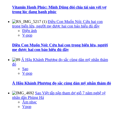
Vitamin Hạnh Phúc: Minh Dũng đòi chia tài sản với vợ
trong lúc đang hạnh phúc
Điều Con Muốn Nói: Cứu hai con
trong biển lửa, người mẹ được hai con báo hiếu đủ đầy
Điện ảnh
V-pop
Điều Con Muốn Nói: Cứu hai con trong biển lửa, người
mẹ được hai con báo hiếu đủ đầy
Á Hậu Khánh Phương đọ sắc cùng dàn mỹ nhân thảm
đỏ
Sao
V-pop
Á Hậu Khánh Phương đọ sắc cùng dàn mỹ nhân thảm đỏ
Sao Việt tấp nập tham dự giỗ 7 năm nghệ sỹ
nhân dân Phùng Há
Âm nhạc
Vpop