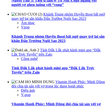
Người Thứ 3: Tiến sĩ tâm lý Tô Nhi A ngỡ ngàng với
người vợ ghen tuông với “vong”
Khánh Trung nhóm Huyền thoại bất ngờ
quay trở lại sân khấu Đấu Trường Ngôi Sao 2023
Âm nhạc
Vpop
Khánh Trung nhóm Huyền thoại bất ngờ quay trở lại sân
khấu Đấu Trường Ngôi Sao 2023
Tỉnh Đắk Lắk phát hành mini app “Đắk
Lắk Trực Tuyến” trên Zalo
Công nghệ
Tỉnh Đắk Lắk phát hành mini app “Đắk Lắk Trực
Tuyến” trên Zalo
Vitamin Hạnh Phúc: Minh Dũng
đòi chia tài sản với vợ trong lúc đang hạnh phúc
Điện ảnh
V-pop
Vitamin Hạnh Phúc: Minh Dũng đòi chia tài sản với vợ