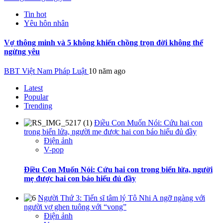
Tin hot
Yêu hôn nhân
Vợ thông minh và 5 không khiến chồng trọn đời không thể
ngừng yêu
BBT Việt Nam Pháp Luật
10 năm ago
Latest
Popular
Trending
Điều Con Muốn Nói: Cứu hai con
trong biển lửa, người mẹ được hai con báo hiếu đủ đầy
Điện ảnh
V-pop
Điều Con Muốn Nói: Cứu hai con trong biển lửa, người
mẹ được hai con báo hiếu đủ đầy
Người Thứ 3: Tiến sĩ tâm lý Tô Nhi A ngỡ ngàng với
người vợ ghen tuông với “vong”
Điện ảnh