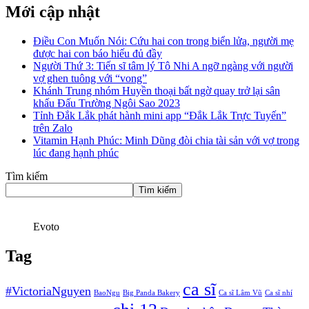
Mới cập nhật
Điều Con Muốn Nói: Cứu hai con trong biển lửa, người mẹ
được hai con báo hiếu đủ đầy
Người Thứ 3: Tiến sĩ tâm lý Tô Nhi A ngỡ ngàng với người
vợ ghen tuông với “vong”
Khánh Trung nhóm Huyền thoại bất ngờ quay trở lại sân
khấu Đấu Trường Ngôi Sao 2023
Tỉnh Đắk Lắk phát hành mini app “Đắk Lắk Trực Tuyến”
trên Zalo
Vitamin Hạnh Phúc: Minh Dũng đòi chia tài sản với vợ trong
lúc đang hạnh phúc
Tìm kiếm
Tìm kiếm
Evoto
Tag
ca sĩ
#VictoriaNguyen
BaoNgu
Big Panda Bakery
Ca sĩ Lâm Vũ
Ca sĩ nhí