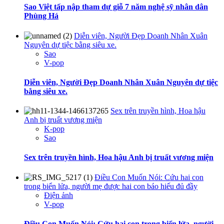
Sao Việt tấp nập tham dự giỗ 7 năm nghệ sỹ nhân dân
Phùng Há
Diễn viên, Người Đẹp Doanh Nhân Xuân
Nguyên dự tiệc bằng siêu xe.
Sao
V-pop
Diễn viên, Người Đẹp Doanh Nhân Xuân Nguyên dự tiệc
bằng siêu xe.
Sex trên truyền hình, Hoa hậu
Anh bị truất vương miện
K-pop
Sao
Sex trên truyền hình, Hoa hậu Anh bị truất vương miện
Điều Con Muốn Nói: Cứu hai con
trong biển lửa, người mẹ được hai con báo hiếu đủ đầy
Điện ảnh
V-pop
Điều Con Muốn Nói: Cứu hai con trong biển lửa, người