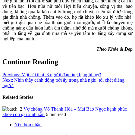
Nữ giới tuổi Hợi được sao phú quý chiếu mạng, cả đời không cần lo
về tiền bạc. Hơn nữa nữ tuổi Hợi hiểu chuyện, sống vị tha, bao
dung, không quá kì kèo chi ly trong mọi chuyện nên rất được lòng
gia đình nhà chồng. Thêm vào đó, họ rất khéo léo xử lý việc nhà,
biết giữ gìn quan hệ hòa thuận giữa mọi người, nhất là chuyện mẹ
chồng nàng dâu luôn luôn êm thấm, nhờ đó mà người chồng không
phải lo lắng về gia đình nữa mà sẽ yên tâm lo lắng xây dựng sự
nghiệp của mình.
Theo Khỏe & Đẹp
Continue Reading
Previous:
Một cái thai, 3 người đàn ông bị nghi ngờ
Next:
Nhìn thấy cảnh động trời ấy trong nhà nghỉ, tôi chết điếng
người
Related Stories
Vợ chồng Võ Thanh Hòa – Mai Bảo Ngọc hạnh phúc
khoe con gái xinh xắn
6 min read
Yêu hôn nhân