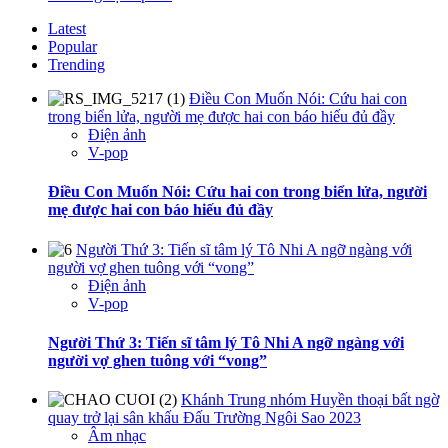
Latest
Popular
Trending
Điều Con Muốn Nói: Cứu hai con
trong biển lửa, người mẹ được hai con báo hiếu đủ đầy
Điện ảnh
V-pop
Điều Con Muốn Nói: Cứu hai con trong biển lửa, người
mẹ được hai con báo hiếu đủ đầy
Người Thứ 3: Tiến sĩ tâm lý Tô Nhi A ngỡ ngàng với
người vợ ghen tuông với “vong”
Điện ảnh
V-pop
Người Thứ 3: Tiến sĩ tâm lý Tô Nhi A ngỡ ngàng với
người vợ ghen tuông với “vong”
Khánh Trung nhóm Huyền thoại bất ngờ
quay trở lại sân khấu Đấu Trường Ngôi Sao 2023
Âm nhạc