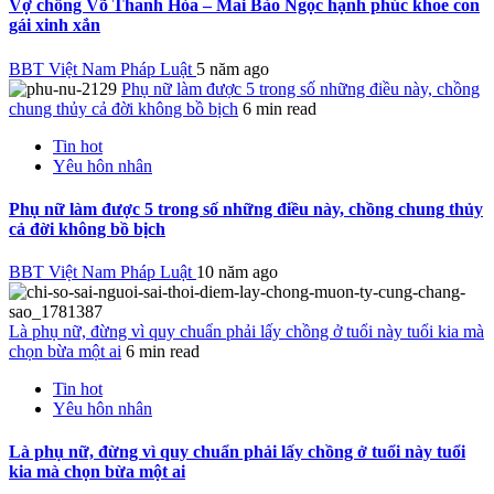
Vợ chồng Võ Thanh Hòa – Mai Bảo Ngọc hạnh phúc khoe con
gái xinh xắn
BBT Việt Nam Pháp Luật
5 năm ago
Phụ nữ làm được 5 trong số những điều này, chồng
chung thủy cả đời không bồ bịch
6 min read
Tin hot
Yêu hôn nhân
Phụ nữ làm được 5 trong số những điều này, chồng chung thủy
cả đời không bồ bịch
BBT Việt Nam Pháp Luật
10 năm ago
Là phụ nữ, đừng vì quy chuẩn phải lấy chồng ở tuổi này tuổi kia mà
chọn bừa một ai
6 min read
Tin hot
Yêu hôn nhân
Là phụ nữ, đừng vì quy chuẩn phải lấy chồng ở tuổi này tuổi
kia mà chọn bừa một ai