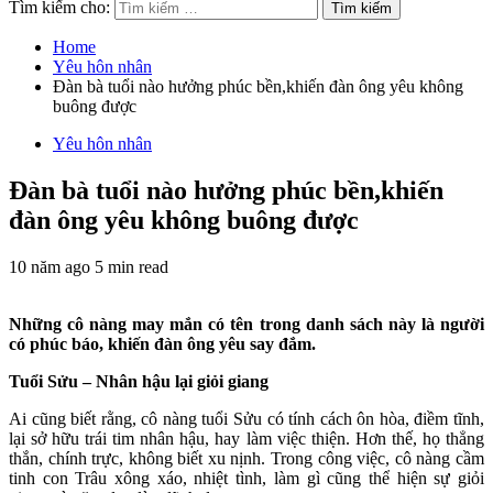
Tìm kiếm cho:
Home
Yêu hôn nhân
Đàn bà tuổi nào hưởng phúc bền,khiến đàn ông yêu không
buông được
Yêu hôn nhân
Đàn bà tuổi nào hưởng phúc bền,khiến
đàn ông yêu không buông được
10 năm ago
5 min read
Những cô nàng may mắn có tên trong danh sách này là người
có phúc báo, khiến đàn ông yêu say đắm.
Tuổi Sửu – Nhân hậu lại giỏi giang
Ai cũng biết rằng, cô nàng tuổi Sửu có tính cách ôn hòa, điềm tĩnh,
lại sở hữu trái tim nhân hậu, hay làm việc thiện. Hơn thế, họ thẳng
thắn, chính trực, không biết xu nịnh. Trong công việc, cô nàng cầm
tinh con Trâu xông xáo, nhiệt tình, làm gì cũng thể hiện sự giỏi