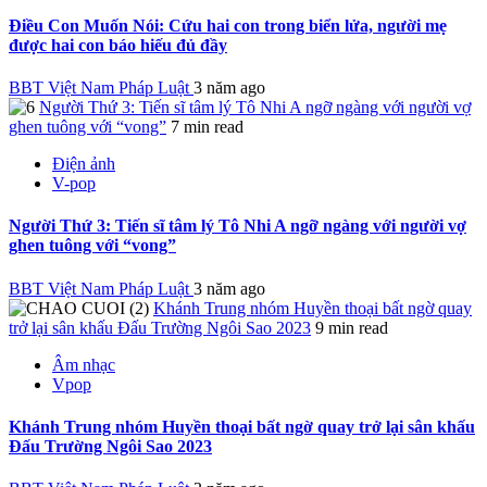
Điều Con Muốn Nói: Cứu hai con trong biển lửa, người mẹ
được hai con báo hiếu đủ đầy
BBT Việt Nam Pháp Luật
3 năm ago
Người Thứ 3: Tiến sĩ tâm lý Tô Nhi A ngỡ ngàng với người vợ
ghen tuông với “vong”
7 min read
Điện ảnh
V-pop
Người Thứ 3: Tiến sĩ tâm lý Tô Nhi A ngỡ ngàng với người vợ
ghen tuông với “vong”
BBT Việt Nam Pháp Luật
3 năm ago
Khánh Trung nhóm Huyền thoại bất ngờ quay
trở lại sân khấu Đấu Trường Ngôi Sao 2023
9 min read
Âm nhạc
Vpop
Khánh Trung nhóm Huyền thoại bất ngờ quay trở lại sân khấu
Đấu Trường Ngôi Sao 2023