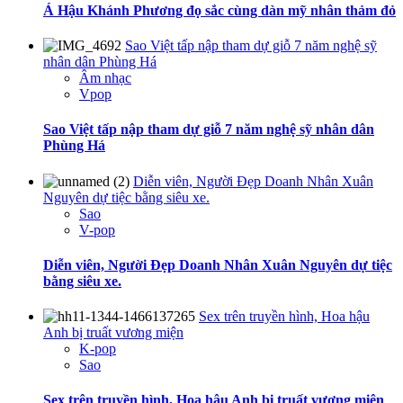
Á Hậu Khánh Phương đọ sắc cùng dàn mỹ nhân thảm đỏ
Sao Việt tấp nập tham dự giỗ 7 năm nghệ sỹ
nhân dân Phùng Há
Âm nhạc
Vpop
Sao Việt tấp nập tham dự giỗ 7 năm nghệ sỹ nhân dân
Phùng Há
Diễn viên, Người Đẹp Doanh Nhân Xuân
Nguyên dự tiệc bằng siêu xe.
Sao
V-pop
Diễn viên, Người Đẹp Doanh Nhân Xuân Nguyên dự tiệc
bằng siêu xe.
Sex trên truyền hình, Hoa hậu
Anh bị truất vương miện
K-pop
Sao
Sex trên truyền hình, Hoa hậu Anh bị truất vương miện