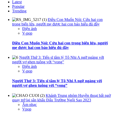
Latest
Popular
Trending
Điều Con Muốn Nói: Cứu hai con
trong biển lửa, người mẹ được hai con báo hiếu đủ đầy
Điện ảnh
V-pop
Điều Con Muốn Nói: Cứu hai con trong biển lửa, người
mẹ được hai con báo hiếu đủ đầy
Người Thứ 3: Tiến sĩ tâm lý Tô Nhi A ngỡ ngàng với
người vợ ghen tuông với “vong”
Điện ảnh
V-pop
Người Thứ 3: Tiến sĩ tâm lý Tô Nhi A ngỡ ngàng với
người vợ ghen tuông với “vong”
Khánh Trung nhóm Huyền thoại bất ngờ
quay trở lại sân khấu Đấu Trường Ngôi Sao 2023
Âm nhạc
Vpop