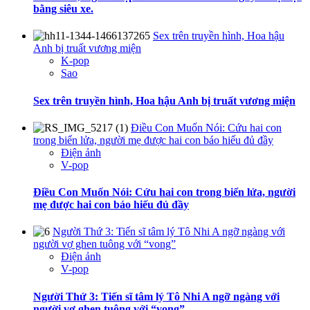
bằng siêu xe.
Sex trên truyền hình, Hoa hậu
Anh bị truất vương miện
K-pop
Sao
Sex trên truyền hình, Hoa hậu Anh bị truất vương miện
Điều Con Muốn Nói: Cứu hai con
trong biển lửa, người mẹ được hai con báo hiếu đủ đầy
Điện ảnh
V-pop
Điều Con Muốn Nói: Cứu hai con trong biển lửa, người
mẹ được hai con báo hiếu đủ đầy
Người Thứ 3: Tiến sĩ tâm lý Tô Nhi A ngỡ ngàng với
người vợ ghen tuông với “vong”
Điện ảnh
V-pop
Người Thứ 3: Tiến sĩ tâm lý Tô Nhi A ngỡ ngàng với
người vợ ghen tuông với “vong”