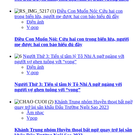
Điều Con Muốn Nói: Cứu hai con
trong biển lửa, người mẹ được hai con báo hiếu đủ đầy
Điện ảnh
V-pop
Điều Con Muốn Nói: Cứu hai con trong biển lửa, người
mẹ được hai con báo hiếu đủ đầy
Người Thứ 3: Tiến sĩ tâm lý Tô Nhi A ngỡ ngàng với
người vợ ghen tuông với “vong”
Điện ảnh
V-pop
Người Thứ 3: Tiến sĩ tâm lý Tô Nhi A ngỡ ngàng với
người vợ ghen tuông với “vong”
Khánh Trung nhóm Huyền thoại bất ngờ
quay trở lại sân khấu Đấu Trường Ngôi Sao 2023
Âm nhạc
Vpop
Khánh Trung nhóm Huyền thoại bất ngờ quay trở lại sân