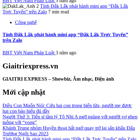
BBT Việt Nam Pháp Luật
3 năm ago
Tỉnh Đắk Lắk phát hành mini app “Đắk Lắk
Trực Tuyến” trên Zalo
7 min read
Công nghệ
Tỉnh Đắk Lắk phát hành mini app “Đắk Lắk Trực Tuyến”
trên Zalo
BBT Việt Nam Pháp Luật
3 năm ago
Giaitriexpress.vn
GIAITRI EXPRESS – Showbiz, Âm nhạc, Điện ảnh
Mới cập nhật
Điều Con Muốn Nói: Cứu hai con trong biển lửa, người mẹ được
hai con báo hiếu đủ đầy
Người Thứ 3: Tiến sĩ tâm lý Tô Nhi A ngỡ ngàng với người vợ ghen
tuông với “vong”
Khánh Trung nhóm Huyền thoại bất ngờ quay trở lại sân khấu Đấu
Trường Ngôi Sao 2023
Tỉnh Đắk Lắk phát hành mini app “Đắk Lắk Trực Tuyến” trên Zalo