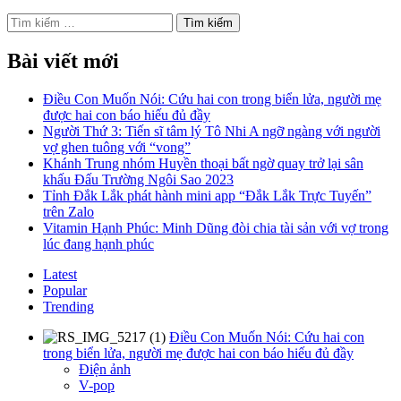
Tìm
kiếm
cho:
Bài viết mới
Điều Con Muốn Nói: Cứu hai con trong biển lửa, người mẹ
được hai con báo hiếu đủ đầy
Người Thứ 3: Tiến sĩ tâm lý Tô Nhi A ngỡ ngàng với người
vợ ghen tuông với “vong”
Khánh Trung nhóm Huyền thoại bất ngờ quay trở lại sân
khấu Đấu Trường Ngôi Sao 2023
Tỉnh Đắk Lắk phát hành mini app “Đắk Lắk Trực Tuyến”
trên Zalo
Vitamin Hạnh Phúc: Minh Dũng đòi chia tài sản với vợ trong
lúc đang hạnh phúc
Latest
Popular
Trending
Điều Con Muốn Nói: Cứu hai con
trong biển lửa, người mẹ được hai con báo hiếu đủ đầy
Điện ảnh
V-pop