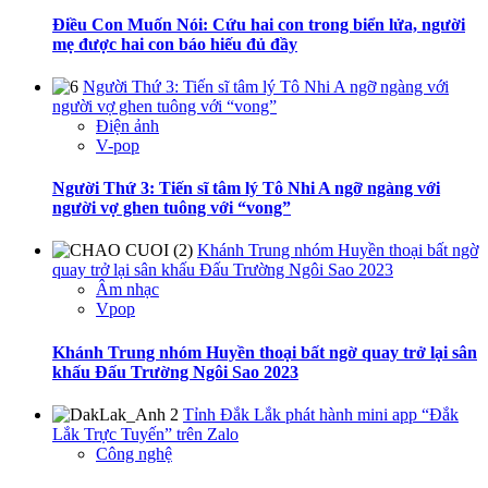
Điều Con Muốn Nói: Cứu hai con trong biển lửa, người
mẹ được hai con báo hiếu đủ đầy
Người Thứ 3: Tiến sĩ tâm lý Tô Nhi A ngỡ ngàng với
người vợ ghen tuông với “vong”
Điện ảnh
V-pop
Người Thứ 3: Tiến sĩ tâm lý Tô Nhi A ngỡ ngàng với
người vợ ghen tuông với “vong”
Khánh Trung nhóm Huyền thoại bất ngờ
quay trở lại sân khấu Đấu Trường Ngôi Sao 2023
Âm nhạc
Vpop
Khánh Trung nhóm Huyền thoại bất ngờ quay trở lại sân
khấu Đấu Trường Ngôi Sao 2023
Tỉnh Đắk Lắk phát hành mini app “Đắk
Lắk Trực Tuyến” trên Zalo
Công nghệ