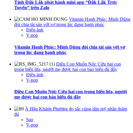
Tỉnh Đắk Lắk phát hành mini app “Đắk Lắk Trực
Tuyến” trên Zalo
Vitamin Hạnh Phúc: Minh Dũng
đòi chia tài sản với vợ trong lúc đang hạnh phúc
Điện ảnh
V-pop
Vitamin Hạnh Phúc: Minh Dũng đòi chia tài sản với vợ
trong lúc đang hạnh phúc
Điều Con Muốn Nói: Cứu hai con
trong biển lửa, người mẹ được hai con báo hiếu đủ đầy
Điện ảnh
V-pop
Điều Con Muốn Nói: Cứu hai con trong biển lửa, người
mẹ được hai con báo hiếu đủ đầy
Á Hậu Khánh Phương đọ sắc cùng dàn mỹ nhân thảm
đỏ
Sao
V-pop