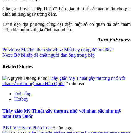
Công an huyện Hiệp Hoà đã bàn giao thi thể các nạn nhân cho gia
đình an táng ngay trong đêm.
Lãnh đạo địa phương cùng đại diện một số cơ quan đã đến thăm
hỏi, chia buồn với gia đình nạn nhân.
Theo VnExpress
Continue
Previous:
Mẹ đơn thân showbiz: Mốt hay dòng đời xô đẩy?
Next:
Bờ kè sập đè chết người đàn ông trong bếp
Reading
Related Stories
Thầy giáo Mỹ Thuật gây thương nhớ với
nhan sắc như mỹ nam Hàn Quốc
7 min read
Đời sống
Hotboy
Thầy giáo Mỹ Thuật gây thương nhớ với nhan sắc như mỹ
nam Hàn Quốc
BBT Việt Nam Pháp Luật
5 năm ago