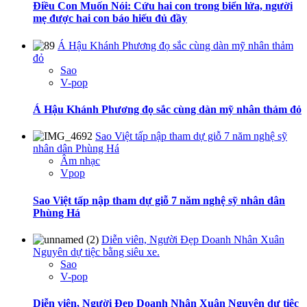
Điều Con Muốn Nói: Cứu hai con trong biển lửa, người
mẹ được hai con báo hiếu đủ đầy
Á Hậu Khánh Phương đọ sắc cùng dàn mỹ nhân thảm
đỏ
Sao
V-pop
Á Hậu Khánh Phương đọ sắc cùng dàn mỹ nhân thảm đỏ
Sao Việt tấp nập tham dự giỗ 7 năm nghệ sỹ
nhân dân Phùng Há
Âm nhạc
Vpop
Sao Việt tấp nập tham dự giỗ 7 năm nghệ sỹ nhân dân
Phùng Há
Diễn viên, Người Đẹp Doanh Nhân Xuân
Nguyên dự tiệc bằng siêu xe.
Sao
V-pop
Diễn viên, Người Đẹp Doanh Nhân Xuân Nguyên dự tiệc