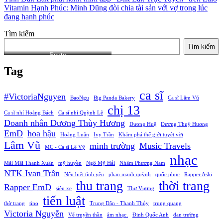
Vitamin Hạnh Phúc: Minh Dũng đòi chia tài sản với vợ trong lúc
đang hạnh phúc
Tìm kiếm
Tìm kiếm
Evoto
Tag
ca sĩ
#VictoriaNguyen
BaoNgu
Big Panda Bakery
Ca sĩ Lâm Vũ
chị 13
Ca sĩ nhí Hoàng Bách
Ca sĩ nhí Quỳnh Lê
Doanh nhân Dương Thùy Hương
Dương Huệ
Dương Thuỳ Hương
EmD
hoa hậu
Hoàng Luân
Ivy Trần
Khám phá thế giới tuyệt vời
Lâm Vũ
minh trường
Music Travels
MC - Ca sĩ Lê Vỹ
nhạc
Mãi Mãi Thanh Xuân
mỹ huyền
Ngô Mỹ Hải
Nhâm Phương Nam
NTK Ivan Trần
Nếu biết tình yêu
phan mạnh quỳnh
quốc phục
Rapper Ashi
thu trang
thời trang
Rapper EmD
siêu xe
Thư Vương
tiến luật
thờ trang
tino
Trung Dân - Thanh Thủy
trung quang
Victoria Nguyễn
Vẽ truyền thần
âm nhạc.
Đinh Quốc Anh
đan trường