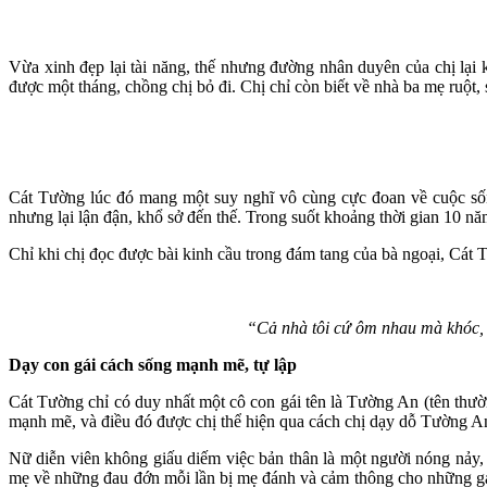
Vừa xinh đẹp lại tài năng, thế nhưng đường nhân duyên của chị lại 
được một tháng, chồng chị bỏ đi. Chị chỉ còn biết về nhà ba mẹ ruột
Cát Tường lúc đó mang một suy nghĩ vô cùng cực đoan về cuộc sống
nhưng lại lận đận, khổ sở đến thế. Trong suốt khoảng thời gian 10 nă
Chỉ khi chị đọc được bài kinh cầu trong đám tang của bà ngoại, Cát 
“Cả nhà tôi cứ ôm nhau mà khóc, 
Dạy con gái cách sống mạnh mẽ, tự lập
Cát Tường chỉ có duy nhất một cô con gái tên là Tường An (tên thư
mạnh mẽ, và điều đó được chị thể hiện qua cách chị dạy dỗ Tường A
Nữ diễn viên không giấu diếm việc bản thân là một người nóng nảy, 
mẹ về những đau đớn mỗi lần bị mẹ đánh và cảm thông cho những gán