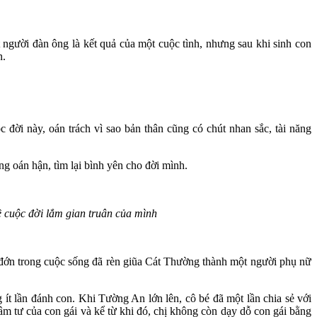
 người đàn ông là kết quả của một cuộc tình, nhưng sau khi sinh con
n.
ời này, oán trách vì sao bản thân cũng có chút nhan sắc, tài năng
g oán hận, tìm lại bình yên cho đời mình.
 cuộc đời lắm gian truân của mình
 đớn trong cuộc sống đã rèn giũa Cát Thường thành một người phụ nữ
ít lần đánh con. Khi Tường An lớn lên, cô bé đã một lần chia sẻ với
 tư của con gái và kể từ khi đó, chị không còn dạy dỗ con gái bằng