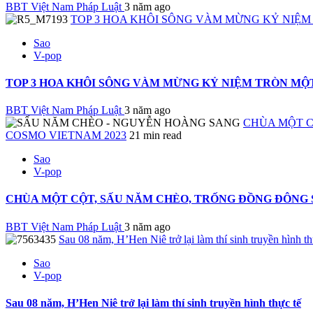
BBT Việt Nam Pháp Luật
3 năm ago
TOP 3 HOA KHÔI SÔNG VÀM MỪNG KỶ NIỆ
Sao
V-pop
TOP 3 HOA KHÔI SÔNG VÀM MỪNG KỶ NIỆM TRÒN MỘ
BBT Việt Nam Pháp Luật
3 năm ago
CHÙA MỘT C
COSMO VIETNAM 2023
21 min read
Sao
V-pop
CHÙA MỘT CỘT, SẤU NĂM CHÈO, TRỐNG ĐỒNG ĐÔNG S
BBT Việt Nam Pháp Luật
3 năm ago
Sau 08 năm, H’Hen Niê trở lại làm thí sinh truyền hình th
Sao
V-pop
Sau 08 năm, H’Hen Niê trở lại làm thí sinh truyền hình thực tế