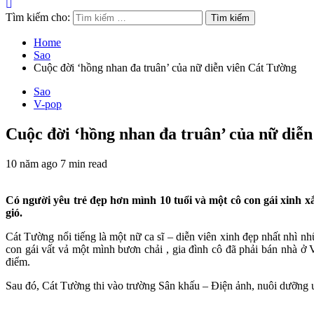
Tìm kiếm cho:
Home
Sao
Cuộc đời ‘hồng nhan đa truân’ của nữ diễn viên Cát Tường
Sao
V-pop
Cuộc đời ‘hồng nhan đa truân’ của nữ diễ
10 năm ago
7 min read
Có người yêu trẻ đẹp hơn mình 10 tuổi và một cô con gái xinh x
gió.
Cát Tường nổi tiếng là một nữ ca sĩ – diễn viên xinh đẹp nhất nhì n
con gái vất vả một mình bươn chải , gia đình cô đã phải bán nhà 
điểm.
Sau đó, Cát Tường thi vào trường Sân khấu – Điện ảnh, nuôi dưỡng ư