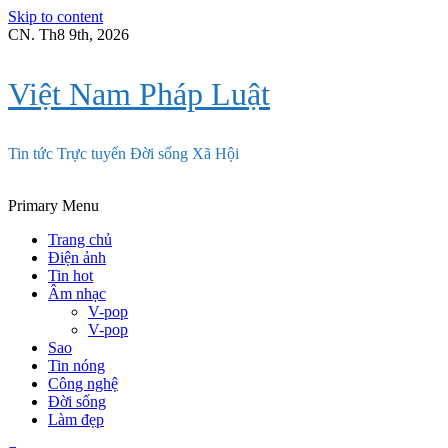
Skip to content
CN. Th8 9th, 2026
Việt Nam Pháp Luật
Tin tức Trực tuyến Đời sống Xã Hội
Primary Menu
Trang chủ
Điện ảnh
Tin hot
Âm nhạc
V-pop
V-pop
Sao
Tin nóng
Công nghệ
Đời sống
Làm đẹp