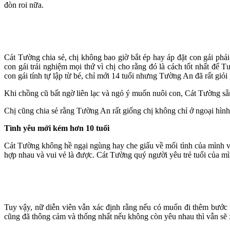
đòn roi nữa.
Cát Tường chia sẻ, chị không bao giờ bắt ép hay áp đặt con gái ph
con gái trải nghiệm mọi thứ vì chị cho rằng đó là cách tốt nhất đ
con gái tính tự lập từ bé, chỉ mới 14 tuổi nhưng Tường An đã rất giỏi
Khi chồng cũ bất ngờ liên lạc và ngỏ ý muốn nuôi con, Cát Tường sẵ
Chị cũng chia sẻ rằng Tường An rất giống chị không chỉ ở ngoại hình
Tình yêu mới kém hơn 10 tuổi
Cát Tường không hề ngại ngùng hay che giấu về mối tình của mình v
hợp nhau và vui vẻ là được. Cát Tường quý người yêu trẻ tuổi của mì
Tuy vậy, nữ diễn viên vẫn xác định rằng nếu có muốn đi thêm bước
cũng đã thông cảm và thống nhất nếu không còn yêu nhau thì vẫn sẽ 