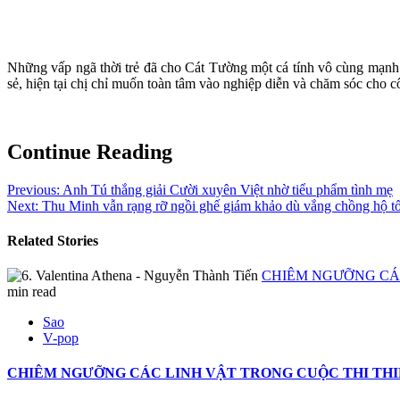
Những vấp ngã thời trẻ đã cho Cát Tường một cá tính vô cùng mạnh mẽ
sẻ, hiện tại chị chỉ muốn toàn tâm vào nghiệp diễn và chăm sóc cho cô
Continue Reading
Previous:
Anh Tú thắng giải Cười xuyên Việt nhờ tiểu phẩm tình mẹ
Next:
Thu Minh vẫn rạng rỡ ngồi ghế giám khảo dù vắng chồng hộ t
Related Stories
CHIÊM NGƯỠNG CÁC
min read
Sao
V-pop
CHIÊM NGƯỠNG CÁC LINH VẬT TRONG CUỘC THI THIẾ