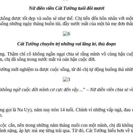
Nữ diễn viên Cát Tường tuổi đôi mươi
không được tốt đẹp và suôn sẻ như thế. Chị tiến đến hôn nhân với một
, sống những ngày tháng buồn tủi, đầy nước mắt của một bà mẹ đơn thâ
Cát Tường chuyên trị những vai lẳng lơ, thủ đoạn
. Thậm chí cô không ngần ngại chia sẻ rằng mình vô cùng hận cuộc đ
m, chị đã sống trong nước mắt và oán hận cuộc đời.
Tường mới nghiệm ra được cuộc sống, từ đó chị tự động buông thả nhữn
không ngờ cuộc đời mình cơ cực đến vậy…” – Nữ diễn viên chia sẻ về
ờng gọi là Na Uy), năm nay tròn 14 tuổi. Chính vì những vấp ngã, đau
n.
cộc cằn, nên trong những năm tháng nuôi con một mình, chị đã không 
h nặng, áp lực mà mẹ từng trải qua. Từ đó, Cát Tường hiểu hơn về tâm