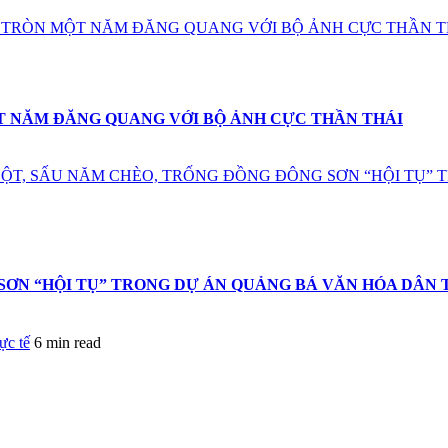
M TRÒN MỘT NĂM ĐĂNG QUANG VỚI BỘ ẢNH CỰC THẦN T
T NĂM ĐĂNG QUANG VỚI BỘ ẢNH CỰC THẦN THÁI
ỘT, SẤU NĂM CHÈO, TRỐNG ĐỒNG ĐÔNG SƠN “HỘI TỤ” 
ƠN “HỘI TỤ” TRONG DỰ ÁN QUẢNG BÁ VĂN HÓA DÂN T
ực tế
6 min read