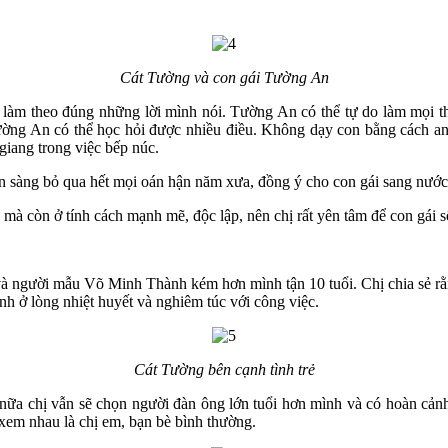
Cát Tường và con gái Tường An
ải làm theo đúng những lời mình nói. Tường An có thể tự do làm mọi t
ể Tường An có thể học hỏi được nhiều điều. Không dạy con bằng cách 
 giang trong việc bếp núc.
n sàng bỏ qua hết mọi oán hận năm xưa, đồng ý cho con gái sang nước
 mà còn ở tính cách mạnh mẽ, độc lập, nên chị rất yên tâm để con gái 
à người mẫu Võ Minh Thành kém hơn mình tận 10 tuổi. Chị chia sẻ rằng
nh ở lòng nhiệt huyết và nghiêm túc với công việc.
Cát Tường bên cạnh tình trẻ
 nữa chị vẫn sẽ chọn người đàn ông lớn tuổi hơn mình và có hoàn cản
xem nhau là chị em, bạn bè bình thường.