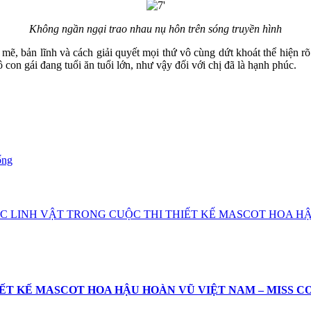
Không ngần ngại trao nhau nụ hôn trên sóng truyền hình
, bản lĩnh và cách giải quyết mọi thứ vô cùng dứt khoát thể hiện rõ 
 con gái đang tuổi ăn tuổi lớn, như vậy đối với chị đã là hạnh phúc.
ống
 LINH VẬT TRONG CUỘC THI THIẾT KẾ MASCOT HOA HẬ
T KẾ MASCOT HOA HẬU HOÀN VŨ VIỆT NAM – MISS C