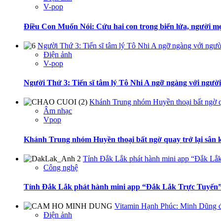
V-pop
Điều Con Muốn Nói: Cứu hai con trong biển lửa, người mẹ
Người Thứ 3: Tiến sĩ tâm lý Tô Nhi A ngỡ ngàng với ngườ
Điện ảnh
V-pop
Người Thứ 3: Tiến sĩ tâm lý Tô Nhi A ngỡ ngàng với ngườ
Khánh Trung nhóm Huyền thoại bất ngờ q
Âm nhạc
Vpop
Khánh Trung nhóm Huyền thoại bất ngờ quay trở lại sân
Tỉnh Đắk Lắk phát hành mini app “Đắk Lắk
Công nghệ
Tỉnh Đắk Lắk phát hành mini app “Đắk Lắk Trực Tuyến”
Vitamin Hạnh Phúc: Minh Dũng đòi
Điện ảnh