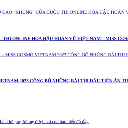
U CAO “KHỦNG” CỦA CUỘC THI ONLINE HOA HẬU HOÀN V
 THI ONLINE HOA HẬU HOÀN VŨ VIỆT NAM – MISS COS
– MISS COSMO VIETNAM 2023 CÔNG BỐ NHỮNG BÀI THI 
IETNAM 2023 CÔNG BỐ NHỮNG BÀI THI ĐẦU TIÊN ẤN T
iển lửa, người mẹ được hai con báo hiếu đủ đầy