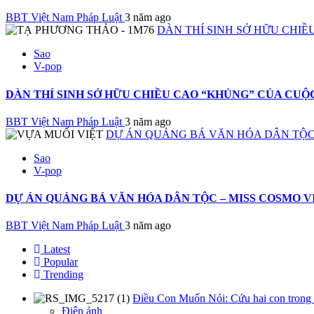
BBT Việt Nam Pháp Luật
3 năm ago
DÀN THÍ SINH SỞ HỮU CHIỀ
Sao
V-pop
DÀN THÍ SINH SỞ HỮU CHIỀU CAO “KHỦNG” CỦA CUỘC
BBT Việt Nam Pháp Luật
3 năm ago
DỰ ÁN QUẢNG BÁ VĂN HÓA DÂN TỘC 
Sao
V-pop
DỰ ÁN QUẢNG BÁ VĂN HÓA DÂN TỘC – MISS COSMO V
BBT Việt Nam Pháp Luật
3 năm ago
Latest
Popular
Trending
Điều Con Muốn Nói: Cứu hai con trong b
Điện ảnh