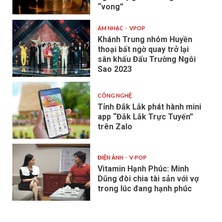
“vong”
ÂM NHẠC
VPOP
Khánh Trung nhóm Huyền
thoại bất ngờ quay trở lại
sân khấu Đấu Trường Ngôi
Sao 2023
CÔNG NGHỆ
Tỉnh Đắk Lắk phát hành mini
app “Đắk Lắk Trực Tuyến”
trên Zalo
ĐIỆN ẢNH
V-POP
Vitamin Hạnh Phúc: Minh
Dũng đòi chia tài sản với vợ
trong lúc đang hạnh phúc