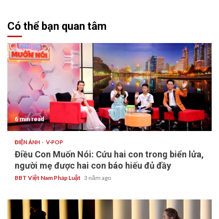
Có thể bạn quan tâm
6 min read
ĐIỆN ẢNH
V-POP
Điều Con Muốn Nói: Cứu hai con trong biển lửa,
người mẹ được hai con báo hiếu đủ đầy
BBT Việt Nam Pháp Luật
3 năm ago