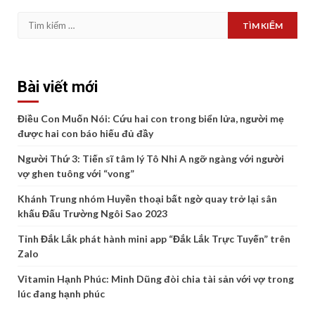
Tìm
kiếm
cho:
Bài viết mới
Điều Con Muốn Nói: Cứu hai con trong biển lửa, người mẹ
được hai con báo hiếu đủ đầy
Người Thứ 3: Tiến sĩ tâm lý Tô Nhi A ngỡ ngàng với người
vợ ghen tuông với “vong”
Khánh Trung nhóm Huyền thoại bất ngờ quay trở lại sân
khấu Đấu Trường Ngôi Sao 2023
Tỉnh Đắk Lắk phát hành mini app “Đắk Lắk Trực Tuyến” trên
Zalo
Vitamin Hạnh Phúc: Minh Dũng đòi chia tài sản với vợ trong
lúc đang hạnh phúc