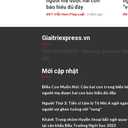
người mẹ được hai con
ng
báo hiếu đủ đầy
“v
BBT Việt Nam Pháp Luật
3 năm ago
BB
Giaitriexpress.vn
GIAITRI EXPRESS – Showbiz, Âm nhạc, Đi
ảnh
Mới cập nhật
Điều Con Muốn Nói: Cứu hai con trong biển lử
người mẹ được hai con báo hiếu đủ đầy
Người Thứ 3: Tiến sĩ tâm lý Tô Nhi A ngỡ ngà
người vợ ghen tuông với “vong”
Khánh Trung nhóm Huyền thoại bất ngờ quay
lại sân khấu Đấu Trường Ngôi Sao 2023