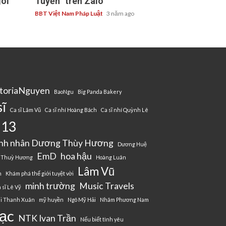
ôi
Tuyến” trên Zalo
BBT Việt Nam Pháp Luật
3 năm ago
g
ctoriaNguyen
BaoNgu
Big Panda Bakery
sĩ
Ca sĩ Lâm Vũ
Ca sĩ nhí Hoàng Bách
Ca sĩ nhí Quỳnh Lê
 13
nh nhân Dương Thùy Hương
Dương Huệ
EmD
hoa hậu
 Thuỳ Hương
Hoàng Luân
Lâm Vũ
n
Khám phá thế giới tuyệt vời
minh trường
Music Travels
 sĩ Lê Vỹ
i Thanh Xuân
mỹ huyền
Ngô Mỹ Hải
Nhâm Phương Nam
ạc
NTK Ivan Trần
Nếu biết tình yêu