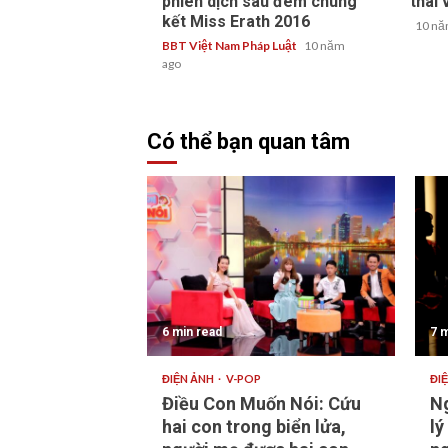
phiên dịch sau đêm chung
thai 
kết Miss Erath 2016
10 nă
BBT Việt Nam Pháp Luật
10 năm
ago
Có thể bạn quan tâm
6 min read
7 m
ĐIỆN ẢNH
V-POP
ĐI
Điều Con Muốn Nói: Cứu
Ng
hai con trong biển lửa,
lý