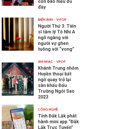
con báo hiếu đủ
đầy
ĐIỆN ẢNH
V-POP
Người Thứ 3: Tiến
sĩ tâm lý Tô Nhi A
ngỡ ngàng với
người vợ ghen
tuông với “vong”
ÂM NHẠC
VPOP
Khánh Trung nhóm
Huyền thoại bất
ngờ quay trở lại
sân khấu Đấu
Trường Ngôi Sao
2023
CÔNG NGHỆ
Tỉnh Đắk Lắk phát
hành mini app “Đắk
Lắk Trực Tuyến”