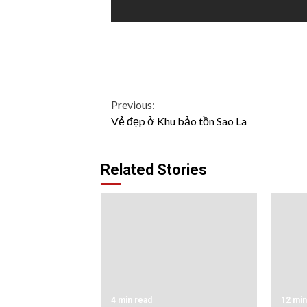
Continue
Previous:
Vẻ đẹp ở Khu bảo tồn Sao La
Reading
Related Stories
4 min read
12 min