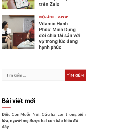
trên Zalo
ĐIỆN ẢNH
V-POP
Vitamin Hạnh
Phúc: Minh Dũng
đòi chia tài sản với
vợ trong lúc đang
hạnh phúc
Tìm
kiếm
cho:
Bài viết mới
Điều Con Muốn Nói: Cứu hai con trong biển
lửa, người mẹ được hai con báo hiếu đủ
đầy