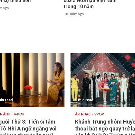
vì sợ thiếu tiền
của 5 Hoa hậu Việt Nam
trong 10 năm
m ago
10 năm ago
in read
9 min read
ỆN ẢNH
V-POP
ÂM NHẠC
VPOP
ười Thứ 3: Tiến sĩ tâm
Khánh Trung nhóm Huy
 Tô Nhi A ngỡ ngàng với
thoại bất ngờ quay trở lạ