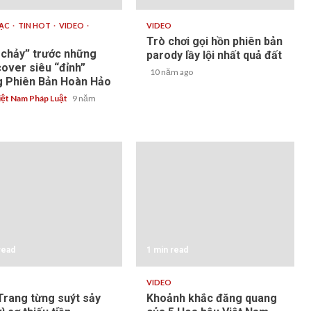
HẠC
TIN HOT
VIDEO
VIDEO
Trò chơi gọi hồn phiên bản
 chảy” trước những
parody lầy lội nhất quả đất
cover siêu “đỉnh”
10 năm ago
g Phiên Bản Hoàn Hảo
ệt Nam Pháp Luật
9 năm
read
1 min read
VIDEO
Trang từng suýt sảy
Khoảnh khắc đăng quang