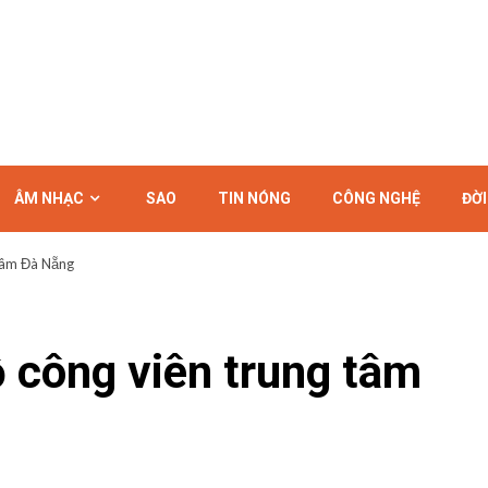
ÂM NHẠC
SAO
TIN NÓNG
CÔNG NGHỆ
ĐỜ
 tâm Đà Nẵng
ồ công viên trung tâm