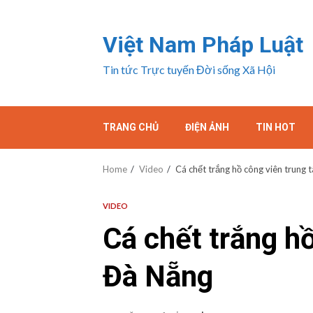
Skip
to
Việt Nam Pháp Luật
content
Tin tức Trực tuyến Đời sống Xã Hội
TRANG CHỦ
ĐIỆN ẢNH
TIN HOT
Home
Video
Cá chết trắng hồ công viên trung
VIDEO
Cá chết trắng h
Đà Nẵng