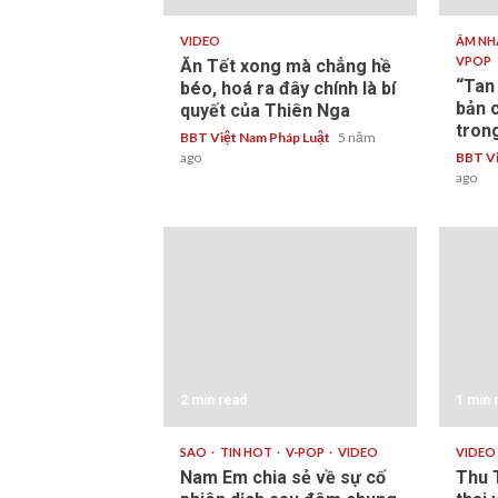
VIDEO
ÂM N
VPOP
Ăn Tết xong mà chẳng hề
“Tan
béo, hoá ra đây chính là bí
bản 
quyết của Thiên Nga
tron
BBT Việt Nam Pháp Luật
5 năm
ago
BBT Vi
ago
2 min read
1 min 
SAO
TIN HOT
V-POP
VIDEO
VIDEO
Nam Em chia sẻ về sự cố
Thu 