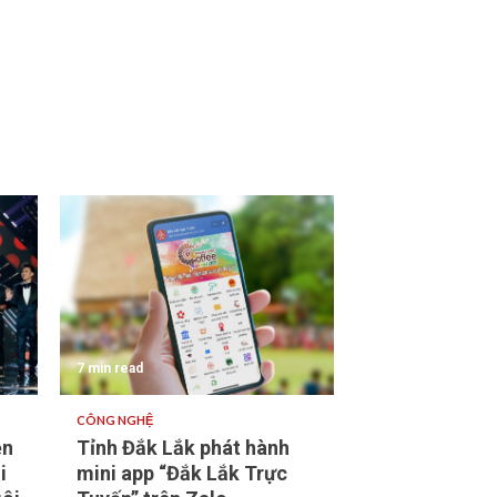
7 min read
CÔNG NGHỆ
ền
Tỉnh Đắk Lắk phát hành
i
mini app “Đắk Lắk Trực