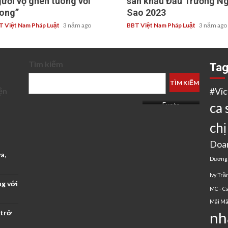
ười vợ ghen tuông với
sân khấu Đấu Trường Ng
ong”
Sao 2023
T Việt Nam Pháp Luật
3 năm ago
BBT Việt Nam Pháp Luật
3 năm ago
Tìm kiếm
Ta
TÌM KIẾM
ện
#Vi
ca 
Evoto
chị
Doa
a,
Dương
Ivy Trầ
ng với
MC - Ca
Mãi Mã
 trở
nh