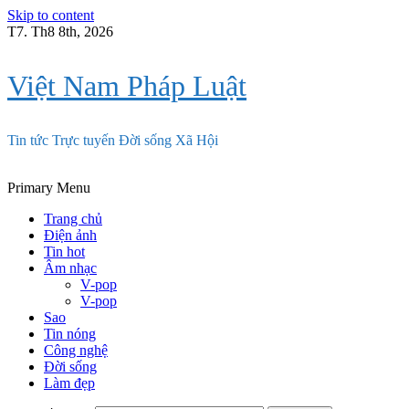
Skip to content
T7. Th8 8th, 2026
Việt Nam Pháp Luật
Tin tức Trực tuyến Đời sống Xã Hội
Primary Menu
Trang chủ
Điện ảnh
Tin hot
Âm nhạc
V-pop
V-pop
Sao
Tin nóng
Công nghệ
Đời sống
Làm đẹp