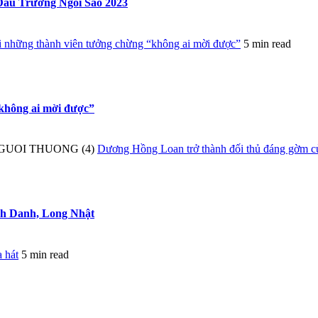
 Đấu Trường Ngôi Sao 2023
 những thành viên tưởng chừng “không ai mời được”
5 min read
không ai mời được”
Dương Hồng Loan trở thành đối thủ đáng gờm 
nh Danh, Long Nhật
a hát
5 min read