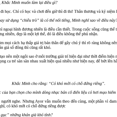
o, Khắc Minh muốn làm lại điều gì?
đi học. Chỉ có học và chơi đến giờ thì đi thi! Thân thương và kỷ niệ
hay sử dụng “chiêu trò” là có thể nổi tiếng, Minh nghĩ sao về điều này
ì ngoại hình đương nhiên là điều cần thiết. Trong cuộc sống cũng thế 
 nhiên, đẹp là một lợi thế, đó là điều không thể phủ nhận.
ìm mọi cách hạ thấp giá trị bản thân để gây chú ý thì rõ ràng không n
n giả số đông thì cũng rất khó.
tạo nên một ngôi sao ở môi trường giải trí hiện đại như thời điểm hiện 
iọng ca trẻ sàn sàn nhau xuất hiện quá nhiều như hiện nay, để bứt lên 
Khắc Minh cho rằng: “Có khó mới có chỗ đứng riêng”.
c của bạn chọn cho mình dòng nhạc bán cổ điển liệu có hơi mạo hiểm 
kén người nghe. Nhưng Ayor vẫn muốn theo đến cùng, một phần vì đam
nghĩ, có khó mới có chỗ đứng riêng được
ạ gục” những khán giả khó tính?