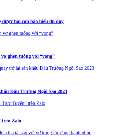
 được hai con báo hiếu đủ đầy
i vợ ghen tuông với “vong”
i vợ ghen tuông với “vong”
uay trở lại sân khấu Đấu Trường Ngôi Sao 2023
 khấu Đấu Trường Ngôi Sao 2023
 Trực Tuyến” trên Zalo
 trên Zalo
 chia tài sản với vợ trong lúc đang hạnh phúc