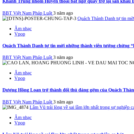
Khánh Trung nhóm Huyền thoại bất ngờ quay trở lại sân khấu
BBT Việt Nam Pháp Luật
3 năm ago
Quách Thành Danh tự tin mời
Âm nhạc
Vpop
Quách Thành Danh tự tin mời những thành viên tưởng chừng “
BBT Việt Nam Pháp Luật
3 năm ago
Âm nhạc
Vpop
Dương Hồng Loan trở thành đối thủ đáng gờm của Quách Thà
BBT Việt Nam Pháp Luật
3 năm ago
Lâm Vũ trải lòng về sai lầm lớn nhất trong sự nghiệp c
Âm nhạc
Vpop