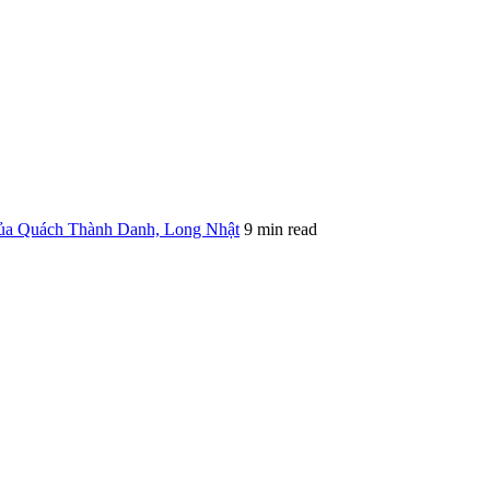
của Quách Thành Danh, Long Nhật
9 min read