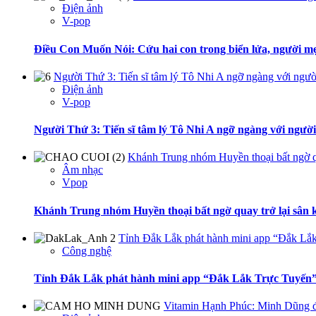
Điện ảnh
V-pop
Điều Con Muốn Nói: Cứu hai con trong biển lửa, người mẹ
Người Thứ 3: Tiến sĩ tâm lý Tô Nhi A ngỡ ngàng với ngườ
Điện ảnh
V-pop
Người Thứ 3: Tiến sĩ tâm lý Tô Nhi A ngỡ ngàng với ngườ
Khánh Trung nhóm Huyền thoại bất ngờ q
Âm nhạc
Vpop
Khánh Trung nhóm Huyền thoại bất ngờ quay trở lại sân
Tỉnh Đắk Lắk phát hành mini app “Đắk Lắk
Công nghệ
Tỉnh Đắk Lắk phát hành mini app “Đắk Lắk Trực Tuyến”
Vitamin Hạnh Phúc: Minh Dũng đòi