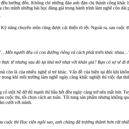
úc đều hướng đến. Không chỉ những đàn anh đàn chị thành công khác bi
tỉa cho mình những bài học đáng giá trong hành trình làm nghề còn dài p
?
. Kỹ năng chuyên môn cũng được cải thiện rõ rệt. Ngoài ra, sau cuộc t
“…Mỗi người đều có con đường riêng và cách phát triển khác nhau…
nh thực tế nhưng sau đó lại khá mờ nhạt với khán giả? Bạn có sợ sẽ đi 
 mà còn là của nhiều nghệ sĩ trẻ khác. Vấn đề của hiện tại đôi khi khô
rẻ trong khi môi trường làm nghề ngày càng khắc nghiệt thì việc đạt t
có một bệ đỡ đủ mạnh thì hầu hết đều ngày càng trở nên mất hút. Tuy
 sau cuộc thi, tôi chọn cách an toàn. Tôi tung sản phẩm nhưng không
mỉm cười với mình.
au cuộc thi Học viện ngôi sao, anh chàng đã trưởng thành hơn rất nhiề