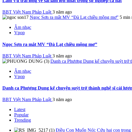
Lâm Vũ trải lòng về sai lầm lớn nhất trong sự nghiệp ca hát
BBT Việt Nam Pháp Luật
3 năm ago
Ngọc Sơn ra mắt MV “Đà Lạt chiều mộng mơ”
5 min 
Âm nhạc
Vpop
Ngọc Sơn ra mắt MV “Đà Lạt chiều mộng mơ”
BBT Việt Nam Pháp Luật
3 năm ago
Danh ca Phương Dung kể chuyện suýt trở th
Âm nhạc
Vpop
Danh ca Phương Dung kể chuyện suýt trở thành nghệ sĩ cải lươ
BBT Việt Nam Pháp Luật
3 năm ago
Latest
Popular
Trending
Điều Con Muốn Nói: Cứu hai con trong b