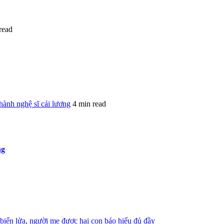
read
ành nghệ sĩ cải lương
4 min read
ng
iển lửa, người mẹ được hai con báo hiếu đủ đầy