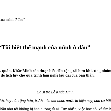
của mình ở đâu”
“Tôi biết thế mạnh của mình ở đâu”
ị Á quân, Khắc Minh
còn đ
ược biết đến rộng rãi
hơn khi
cùng nhóm 
t để tích lũy cho quá trình làm nghề lâu dài của bản thân.
Ca sĩ trẻ Lê Khắc Minh.
rước hay nói rộng hơn, trước nền âm nhạc nước ta hiện nay, bạn có b
 hầu như tôi không bị ảnh hưởng từ ai. Tuy nhiên, việc học hỏi và t