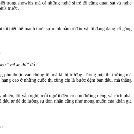
ệt trong showbiz mà cả những nghệ sĩ trẻ tôi cũng quan sát và nghe
hía trước.
hi tôi biết thế mạnh thực sự mình nằm ở đâu và tôi đang đang cố gắng
”
theo “vết xe đổ” đó?
ng phụ thuộc vào chúng tôi mà là thị trường. Trong một thị trường mà
hứ hạng cao ở những cuộc thi cũng chỉ là bước đệm ban đầu, mà thẳng
 nhiên, tôi vẫn nghĩ, mỗi người đều có con đường riêng và cách phát
 quá đầu tư để đo lường sự đón nhận cũng như mong muốn của khán giả
u.