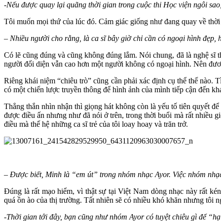
-Nếu được quay lại quãng thời gian trong cuộc thi Học viện ngôi sa
Tôi muốn mọi thứ của lúc đó. Cảm giác giống như đang quay về thời 
– Nhiều người cho rằng, là ca sĩ bây giờ chỉ cần có ngoại hình đẹp, 
Có lẽ cũng đúng và cũng không đúng lắm. Nói chung, đã là nghệ sĩ th
người đối diện vẫn cao hơn một người không có ngoại hình. Nên đương
Riêng khái niệm “chiêu trò” cũng cần phải xác định cụ thể thế nào. T
có một chiến lược truyền thông để hình ảnh của mình tiếp cận đến khá
Thẳng thắn nhìn nhận thì giọng hát không còn là yếu tố tiên quyết để 
được điều ấn nhưng như đã nói ở trên, trong thời buổi mà rất nhiều g
điều mà thế hệ những ca sĩ trẻ của tôi loay hoay và trăn trở.
– Được biết, Minh là “em út” trong nhóm nhạc Ayor. Việc nhóm nhạ
Đúng là rất mạo hiểm, vì thật sự tại Việt Nam dòng nhạc này rất 
quá ồn ào của thị trường. Tất nhiên sẽ có nhiều khó khăn nhưng tôi 
-Thời gian tới đây, bạn cũng như nhóm Ayor có tuyệt chiêu gì để “h