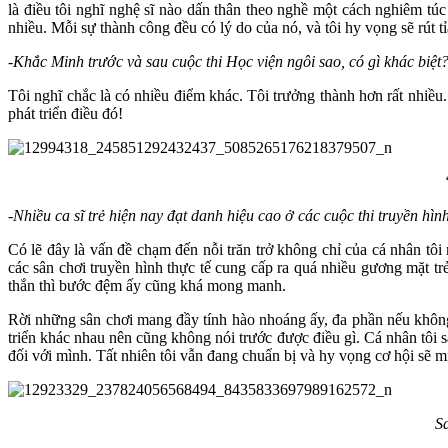
là điều tôi nghĩ nghệ sĩ nào dấn thân theo nghề một cách nghiêm t
nhiều. Mỗi sự thành công đều có lý do của nó, và tôi hy vọng sẽ rút 
-Khắc Minh trước và sau cuộc thi Học viện ngôi sao, có gì khác biệt
Tôi nghĩ chắc là có nhiều điểm khác. Tôi trưởng thành hơn rất nhiều
phát triển điều đó!
-Nhiều ca sĩ trẻ hiện nay đạt danh hiệu cao ở các cuộc thi truyền hì
Có lẽ đây là vấn đề chạm đến nỗi trăn trở không chỉ của cá nhân tôi
các sân chơi truyền hình thực tế cung cấp ra quá nhiều gương mặt t
thắn thì bước đệm ấy cũng khá mong manh.
Rời những sân chơi mang đầy tính hào nhoáng ấy, đa phần nếu không 
triển khác nhau nên cũng không nói trước được điều gì. Cá nhân tôi
đối với mình. Tất nhiên tôi vẫn đang chuẩn bị và hy vọng cơ hội sẽ 
S