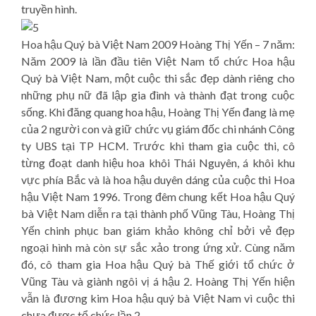
truyền hình.
Hoa hậu Quý bà Việt Nam 2009 Hoàng Thị Yến – 7 năm:
Năm 2009 là lần đầu tiên Việt Nam tổ chức Hoa hậu
Quý bà Việt Nam, một cuộc thi sắc đẹp dành riêng cho
những phụ nữ đã lập gia đình và thành đạt trong cuộc
sống. Khi đăng quang hoa hậu, Hoàng Thị Yến đang là mẹ
của 2 người con và giữ chức vụ giám đốc chi nhánh Công
ty UBS tại TP HCM. Trước khi tham gia cuộc thi, cô
từng đoạt danh hiệu hoa khôi Thái Nguyên, á khôi khu
vực phía Bắc và là hoa hậu duyên dáng của cuộc thi Hoa
hậu Việt Nam 1996. Trong đêm chung kết Hoa hậu Quý
bà Việt Nam diễn ra tại thành phố Vũng Tàu, Hoàng Thị
Yến chinh phục ban giám khảo không chỉ bởi vẻ đẹp
ngoại hình mà còn sự sắc xảo trong ứng xử. Cùng năm
đó, cô tham gia Hoa hậu Quý bà Thế giới tổ chức ở
Vũng Tàu và giành ngôi vị á hậu 2. Hoàng Thị Yến hiện
vẫn là đương kim Hoa hậu quý bà Việt Nam vì cuộc thi
chưa được tổ chức lần 2.