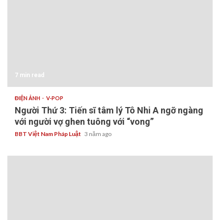
7 min read
ĐIỆN ẢNH
V-POP
Người Thứ 3: Tiến sĩ tâm lý Tô Nhi A ngỡ ngàng
với người vợ ghen tuông với “vong”
BBT Việt Nam Pháp Luật
3 năm ago