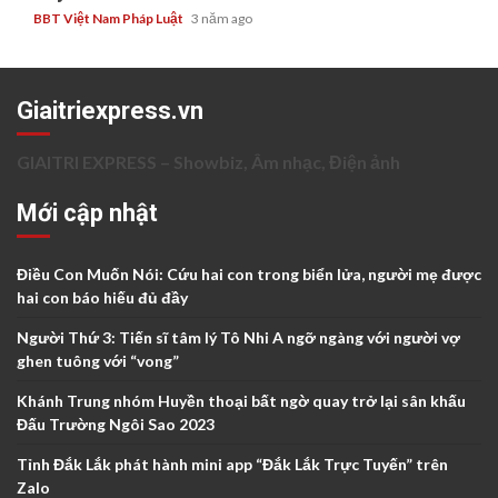
BBT Việt Nam Pháp Luật
3 năm ago
Giaitriexpress.vn
GIAITRI EXPRESS – Showbiz, Âm nhạc, Điện ảnh
Mới cập nhật
Điều Con Muốn Nói: Cứu hai con trong biển lửa, người mẹ được
hai con báo hiếu đủ đầy
Người Thứ 3: Tiến sĩ tâm lý Tô Nhi A ngỡ ngàng với người vợ
ghen tuông với “vong”
Khánh Trung nhóm Huyền thoại bất ngờ quay trở lại sân khấu
Đấu Trường Ngôi Sao 2023
Tỉnh Đắk Lắk phát hành mini app “Đắk Lắk Trực Tuyến” trên
Zalo