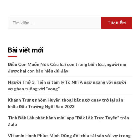
Tìm
kiếm
cho:
Bài viết mới
Điều Con Muốn Nói: Cứu hai con trong biển lửa, người mẹ
được hai con báo hiếu đủ đầy
Người Thứ 3: Tiến sĩ tâm lý Tô Nhi A ngỡ ngàng với người
vợ ghen tuông với “vong”
Khánh Trung nhóm Huyền thoại bất ngờ quay trở lại sân
khấu Đấu Trường Ngôi Sao 2023
Tỉnh Đắk Lắk phát hành mini app “Đắk Lắk Trực Tuyến” trên
Zalo
Vitamin Hạnh Phúc: Minh Dũng đòi chia tài sản với vợ trong