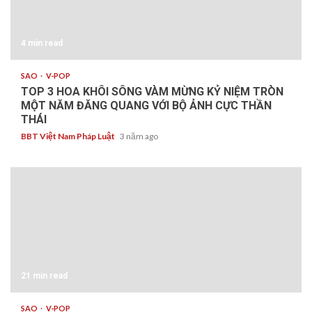
4 min read
SAO
V-POP
TOP 3 HOA KHÔI SÔNG VÀM MỪNG KỶ NIỆM TRÒN
MỘT NĂM ĐĂNG QUANG VỚI BỘ ẢNH CỰC THẦN
THÁI
BBT Việt Nam Pháp Luật
3 năm ago
21 min read
SAO
V-POP