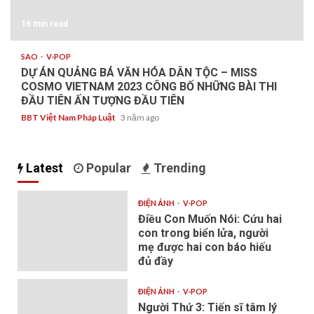
16 min read
SAO
V-POP
DỰ ÁN QUẢNG BÁ VĂN HÓA DÂN TỘC – MISS
COSMO VIETNAM 2023 CÔNG BỐ NHỮNG BÀI THI
ĐẦU TIÊN ẤN TƯỢNG ĐẦU TIÊN
BBT Việt Nam Pháp Luật
3 năm ago
Latest
Popular
Trending
ĐIỆN ẢNH
V-POP
Điều Con Muốn Nói: Cứu hai
con trong biển lửa, người
mẹ được hai con báo hiếu
đủ đầy
ĐIỆN ẢNH
V-POP
Người Thứ 3: Tiến sĩ tâm lý