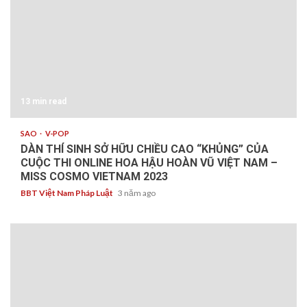
13 min read
SAO
V-POP
DÀN THÍ SINH SỞ HỮU CHIỀU CAO “KHỦNG” CỦA
CUỘC THI ONLINE HOA HẬU HOÀN VŨ VIỆT NAM –
MISS COSMO VIETNAM 2023
BBT Việt Nam Pháp Luật
3 năm ago