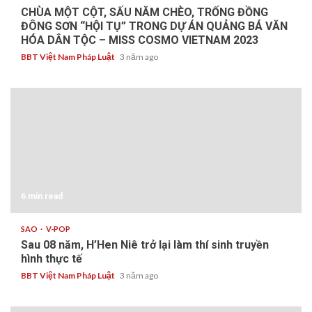
CHÙA MỘT CỘT, SẤU NĂM CHÈO, TRỐNG ĐỒNG
ĐÔNG SƠN “HỘI TỤ” TRONG DỰ ÁN QUẢNG BÁ VĂN
HÓA DÂN TỘC – MISS COSMO VIETNAM 2023
BBT Việt Nam Pháp Luật
3 năm ago
6 min read
SAO
V-POP
Sau 08 năm, H’Hen Niê trở lại làm thí sinh truyền
hình thực tế
BBT Việt Nam Pháp Luật
3 năm ago