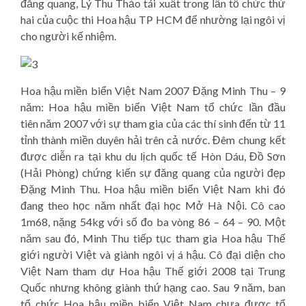
đăng quang, Lý Thu Thảo tái xuất trong lần tổ chức thứ
hai của cuộc thi Hoa hậu TP HCM để nhường lại ngôi vị
cho người kế nhiệm.
Hoa hậu miền biển Việt Nam 2007 Đặng Minh Thu – 9
năm: Hoa hậu miền biển Việt Nam tổ chức lần đầu
tiên năm 2007 với sự tham gia của các thí sinh đến từ 11
tỉnh thành miền duyên hải trên cả nước. Đêm chung kết
được diễn ra tại khu du lịch quốc tế Hòn Dáu, Đồ Sơn
(Hải Phòng) chứng kiến sự đăng quang của người đẹp
Đặng Minh Thu. Hoa hậu miền biển Việt Nam khi đó
đang theo học năm nhất đại học Mở Hà Nội. Cô cao
1m68, nặng 54kg với số đo ba vòng 86 – 64 – 90. Một
năm sau đó, Minh Thu tiếp tục tham gia Hoa hậu Thế
giới người Việt và giành ngôi vị á hậu. Cô đại diện cho
Việt Nam tham dự Hoa hậu Thế giới 2008 tại Trung
Quốc nhưng không giành thứ hạng cao. Sau 9 năm, ban
tổ chức Hoa hậu miền biển Việt Nam chưa được tổ