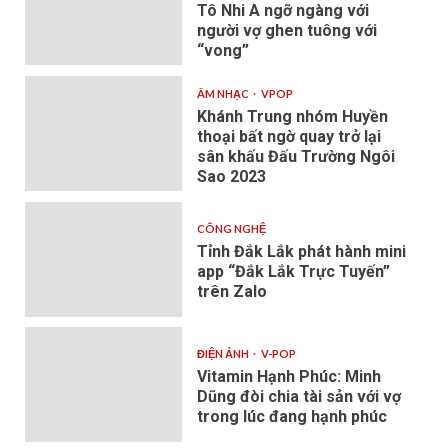
Tô Nhi A ngỡ ngàng với
người vợ ghen tuông với
“vong”
ÂM NHẠC
VPOP
Khánh Trung nhóm Huyền
thoại bất ngờ quay trở lại
sân khấu Đấu Trường Ngôi
Sao 2023
CÔNG NGHỆ
Tỉnh Đắk Lắk phát hành mini
app “Đắk Lắk Trực Tuyến”
trên Zalo
ĐIỆN ẢNH
V-POP
Vitamin Hạnh Phúc: Minh
Dũng đòi chia tài sản với vợ
trong lúc đang hạnh phúc