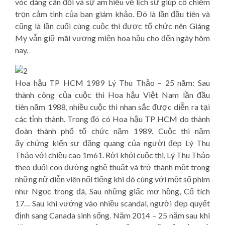
vóc dáng cân đối và sự am hiểu về lịch sử giúp cô chiếm
trọn cảm tình của ban giám khảo. Đó là lần đầu tiên và
cũng là lần cuối cùng cuộc thi được tổ chức nên Giáng
My vẫn giữ mãi vương miện hoa hậu cho đến ngày hôm
nay.
Hoa hậu TP HCM 1989 Lý Thu Thảo – 25 năm: Sau
thành công của cuộc thi Hoa hậu Việt Nam lần đầu
tiên năm 1988, nhiều cuộc thi nhan sắc được diễn ra tại
các tỉnh thành. Trong đó có Hoa hậu TP HCM do thành
đoàn thành phố tổ chức năm 1989. Cuộc thi năm
ấy chứng kiến sự đăng quang của người đẹp Lý Thu
Thảo với chiều cao 1m61. Rời khỏi cuộc thi, Lý Thu Thảo
theo đuổi con đường nghệ thuật và trở thành một trong
những nữ diễn viên nổi tiếng khi đó cùng với một số phim
như Ngọc trong đá, Sau những giấc mơ hồng, Cổ tích
17… Sau khi vướng vào nhiều scandal, người đẹp quyết
định sang Canada sinh sống. Năm 2014 – 25 năm sau khi