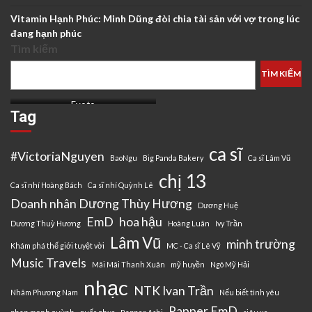
Vitamin Hạnh Phúc: Minh Dũng đòi chia tài sản với vợ trong lúc
đang hạnh phúc
Tìm kiếm
TÌM KIẾM
Evoto
Tag
ca sĩ
#VictoriaNguyen
BaoNgu
Big Panda Bakery
Ca sĩ Lâm Vũ
chị 13
Ca sĩ nhí Hoàng Bách
Ca sĩ nhí Quỳnh Lê
Doanh nhân Dương Thùy Hương
Dương Huệ
EmD
hoa hậu
Dương Thuỳ Hương
Hoàng Luân
Ivy Trần
Lâm Vũ
minh trường
Khám phá thế giới tuyệt vời
MC - Ca sĩ Lê Vỹ
Music Travels
Mãi Mãi Thanh Xuân
mỹ huyền
Ngô Mỹ Hải
nhạc
NTK Ivan Trần
Nhâm Phương Nam
Nếu biết tình yêu
Rapper EmD